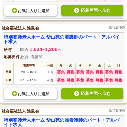
応募画面へ進む
お気に入り
に
追加
社会福祉法人 浩風会
8月1日更新
特別養護老人ホーム 岱山苑の看護師のパート・アルバイ
ト求人
1,034
1,200
給与
時給
~
円
応募要件
必須: 看護師
就業時間
休憩
月
火
水
木
金
土
日
募集
募集
募集
募集
募集
募集
募集
早番
7:00
16:30
90分
～
募集
募集
募集
募集
募集
募集
募集
日勤
8:15
17:45
90分
～
応募画面へ進む
お気に入り
に
追加
社会福祉法人 浩風会
8月7日更新
特別養護老人ホーム 岱山苑の准看護師のパート・アルバ
イト求人