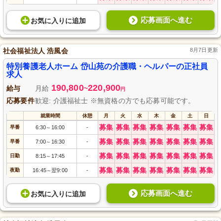
応募画面へ進む
お気に入り
に
追加
社会福祉法人 浩風会
8月7日更新
特別養護老人ホーム 岱山苑の介護職・ヘルパーの正社員
求人
190,800
220,900
給与
月給
~
円
応募要件
歓迎: 介護福祉士 ※無資格の方でも応募可能です。
就業時間
休憩
月
火
水
木
金
土
日
募集
募集
募集
募集
募集
募集
募集
早番
6:30
16:00
-
～
募集
募集
募集
募集
募集
募集
募集
早番
7:00
16:30
-
～
募集
募集
募集
募集
募集
募集
募集
日勤
8:15
17:45
-
～
募集
募集
募集
募集
募集
募集
募集
夜勤
16:45
翌9:00
-
～
応募画面へ進む
お気に入り
に
追加