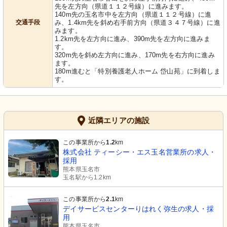
先を左方向（県道１１２号線）に進みます。
140m先の玉名市中を左方向（県道１１２号線）に進
交通手段
み、1.4km先を斜め右手前方向（県道３４７号線）に進
みます。
1.2km先を左方向に進み、390m先を左方向に進みま
す。
320m先を斜め左方向に進み、170m先を右方向に進み
ます。
180m進むと「特別養護老人ホーム 岱山苑」に到着しま
す。
近隣エリアの施設
この事業所から
1.2
km
株式会社 ティーシー・エス玉名営業所の求人・
採用
熊本県玉名市
玉名駅から1.2km
この事業所から
2.1
km
デイサービスセンターりはれく弥生の求人・採
用
熊本県玉名市