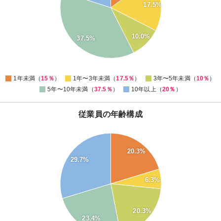
17.5%
25
20
10.0%
37.5%
15
10
0
1年未満（
15％
）
1年〜3年未満（
17.5％
）
3年〜5年未満（
10％
）
5年〜10年未満（
37.5％
）
10年以上（
20％
）
従業員の年齢構成
32
30
28
20.3%
26
29.7%
24
22
20
6.3%
18
16
14
20.3%
12
23.4%
10