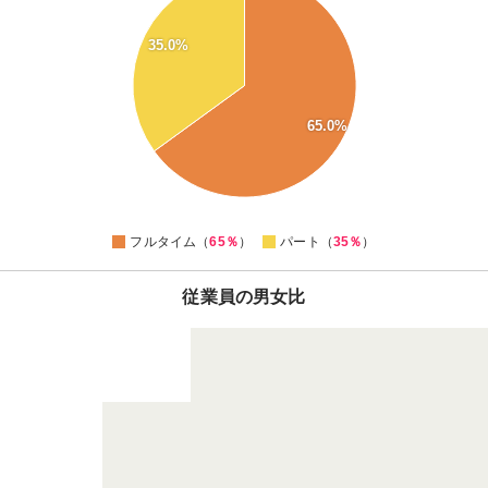
60
35.0%
55
50
65.0%
45
40
35
0
フルタイム（
65％
）
パート（
35％
）
従業員の男女比