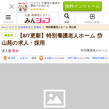
スカウトや選考の連絡を
無料インストール
通知でお知らせ
介護･医療求人サイト
メニュー
検索
ログインする
みんジョブ
社会福祉法人 浩風会
特別養護老人ホーム 岱山苑
【8/7更新】特別養護老人ホーム 岱
事業所
山苑の求人・採用
6
特別養護老人ホーム
求人数
件
熊本県
玉名市
築地
玉名駅
から2.1km
大野下駅
から3.7km
肥後伊倉駅
から