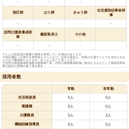
-
-
-
-
生活援助従事者研
指圧師
はり師
きゅう師
修
-
-
-
-
訪問介護員養成研
義肢装具士
その他
修
-
-
-
※１人の従業員が複数の資格を取得している場合があります。
※特定施設（介護付き有料老人ホームなど）以外の場合は、外部の介護サービスを含めたおお
よその人数体制となります。あらかじめご了承ください。
※訪問介護員養成研修相当研修修了者：訪問介護員養成研修に相当するものとして都道府県知
事が認めた研修の修了者を指す。
採用者数
常勤
非常勤
生活相談員
0人
0人
看護職
0人
0人
介護職員
0人
3人
機能訓練指導員
0人
0人