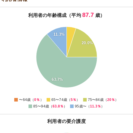
87.7
利用者の年齢構成（平均
歳）
70
11.3%
60
20.0%
50
40
30
20
10
63.7%
0
0
〜64歳（
0％
）
65〜74歳（
5％
）
75〜84歳（
20％
）
85〜94歳（
63.8％
）
95歳〜（
11.3％
）
利用者の要介護度