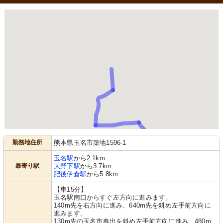
勤務地住所
熊本県玉名市築地1596-1
玉名駅
から2.1km
最寄り駅
大野下駅
から3.7km
肥後伊倉駅
から5.8km
【車15分】
玉名駅南口からすぐ左方向に進みます。
140m先を右方向に進み、640m先を斜め左手前方向に
進みます。
130m先の玉名市春出を斜め左手前方向に進み、480m