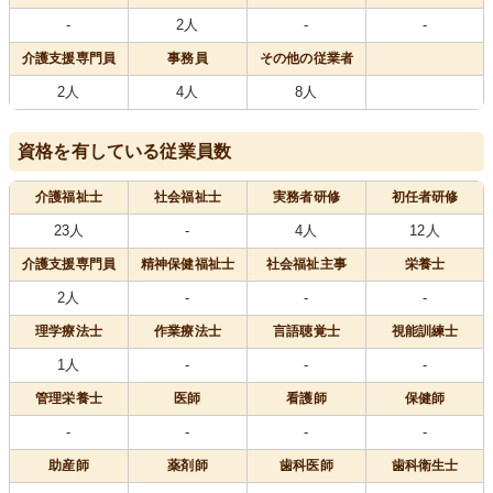
-
2人
-
-
介護支援専門員
事務員
その他の従業者
2人
4人
8人
資格を有している従業員数
介護福祉士
社会福祉士
実務者研修
初任者研修
23人
-
4人
12人
介護支援専門員
精神保健福祉士
社会福祉主事
栄養士
2人
-
-
-
理学療法士
作業療法士
言語聴覚士
視能訓練士
1人
-
-
-
管理栄養士
医師
看護師
保健師
-
-
-
-
助産師
薬剤師
歯科医師
歯科衛生士