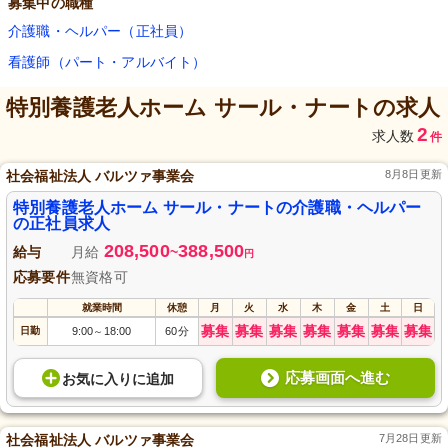
募集中の職種
介護職・ヘルパー（正社員）
看護師（パート・アルバイト）
特別養護老人ホーム サール・ナート
の求人
2
求人数
件
社会福祉法人 バルツァ事業会
8月8日更新
特別養護老人ホーム サール・ナートの介護職・ヘルパー
の正社員求人
208,500
388,500
給与
月給
~
円
応募要件
無資格可
就業時間
休憩
月
火
水
木
金
土
日
募集
募集
募集
募集
募集
募集
募集
日勤
9:00
18:00
60分
～
応募画面へ進む
お気に入り
に
追加
社会福祉法人 バルツァ事業会
7月28日更新