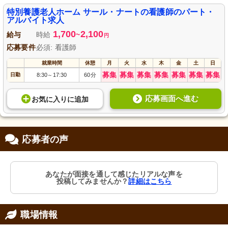
特別養護老人ホーム サール・ナートの看護師のパート・
アルバイト求人
1,700
2,100
給与
時給
~
円
応募要件
必須: 看護師
就業時間
休憩
月
火
水
木
金
土
日
募集
募集
募集
募集
募集
募集
募集
日勤
8:30
17:30
60分
～
応募画面へ進む
お気に入り
に
追加
応募者の声
あなたが面接を通して感じたリアルな声を
投稿してみませんか？
詳細はこちら
職場情報