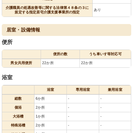
介護職員の処遇改善等に関する法律第４８条の３に
あり
規定する指定居宅介護支援事業所の指定
居室・設備情報
便所
便所の数
うち車いす等対応可
男女共用便所
22か所
22か所
浴室
浴室
専用浴室
兼用浴室
総数
6か所
-
-
個浴
2か所
-
-
大浴槽
1か所
-
-
特殊浴槽
2か所
-
-