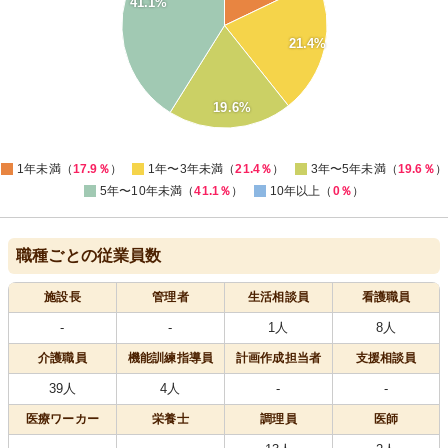
41.1%
25
20
21.4%
15
10
5
19.6%
0
0
1年未満（
17.9％
）
1年〜3年未満（
21.4％
）
3年〜5年未満（
19.6％
）
5年〜10年未満（
41.1％
）
10年以上（
0％
）
職種ごとの従業員数
施設長
管理者
生活相談員
看護職員
-
-
1人
8人
介護職員
機能訓練指導員
計画作成担当者
支援相談員
39人
4人
-
-
医療
ワーカー
栄養士
調理員
医師