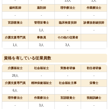
-
-
13人
2人
歯科医師
薬剤師
理学療法士
作業療法士
-
-
-
-
言語聴覚士
管理栄養士
臨床検査技師
診療放射線技師
-
1人
-
-
介護支援専門員
事務員
その他の従業者
1人
3人
3人
資格を有している従業員数
介護福祉士
社会福祉士
実務者研修
初任者研修
28人
-
-
-
介護支援専門員
精神保健福祉士
社会福祉主事
栄養士
6人
-
-
-
理学療法士
作業療法士
言語聴覚士
視能訓練士
-
3人
-
-