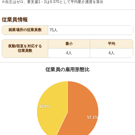
※自立はゼロ、要支援1・2は0.375として平均要介護度を算出
従業員情報
就業場所の従業員数
75人
最小
平均
夜勤/宿直を対応する
従業員数
4人
4人
従業員の雇用形態比
58
56
54
52
42.9%
50
57.1%
48
46