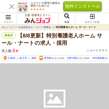
スカウトや選考の連絡を
無料インストール
通知でお知らせ
介護･医療求人サイト
メニュー
検索
ログインする
みんジョブ
社会福祉法人 バルツァ事業会
特別養護老人ホーム サール・ナート
【8/8更新】特別養護老人ホーム サ
事業所
ール・ナートの求人・採用
2
ショートステイ
求人数
件
大阪府
枚方市
高田
星田駅
から1.1km
交野市駅
から1.6km
河内磐船駅
から