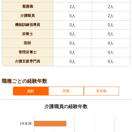
看護職
2人
2人
介護職員
5人
2人
機能訓練指導員
0人
0人
栄養士
0人
0人
医師
0人
0人
管理栄養士
0人
0人
介護支援専門員
0人
0人
職種ごとの経験年数
合計
常勤
非常勤
介護職員の経験年数
1年未満