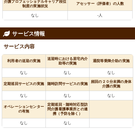
介護プロフェッショナルキャリア段位
アセッサー（評価者）の人数
制度の実施状況
なし
-人
サービス情報
サービス内容
送迎時における居宅内介
利用者の送迎の実施
通院等乗降介助の実施
助等の実施
なし
なし
なし
頻回の２０分未満の身体
定期巡回サービスの実施
随時訪問サービスの実施
介護の実施
なし
なし
なし
定期巡回・随時対応型訪
オペレーションセンター
問介護看護事業所との連
の有無
携（予防を除く）
なし
なし