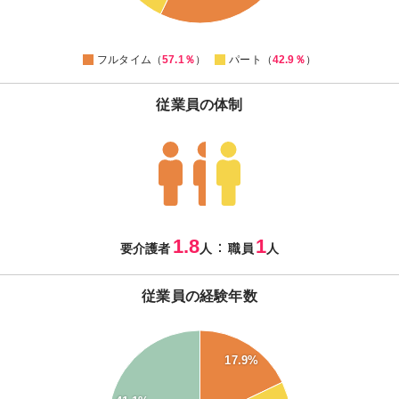
44
42
0
フルタイム（
57.1％
）
パート（
42.9％
）
従業員の体制
1.8
1
：
要介護者
人
職員
人
従業員の経験年数
45
40
17.9%
35
30