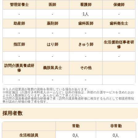
管理栄養士
医師
看護師
保健師
-
-
1人
-
助産師
薬剤師
歯科医師
歯科衛生士
-
-
-
-
生活援助従事者研
指圧師
はり師
きゅう師
修
-
-
-
-
訪問介護員養成研
義肢装具士
その他
修
-
-
-
※１人の従業員が複数の資格を取得している場合があります。
※特定施設（介護付き有料老人ホームなど）以外の場合は、外部の介護サービスを含めたおお
よその人数体制となります。あらかじめご了承ください。
※訪問介護員養成研修相当研修修了者：訪問介護員養成研修に相当するものとして都道府県知
事が認めた研修の修了者を指す。
採用者数
常勤
非常勤
生活相談員
0人
0人