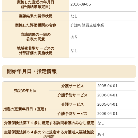
実施した直近の年月日
2010-09-05
（評価結果確定日）
当該結果の開示状況
なし
実施した評価機関の名称
介護相談員支援事業
当該結果の一部の
あり
公表の同意
地域密着型サービスの
なし
外部評価の実施状況
開始年月日・指定情報
介護サービス
2005-04-01
指定の年月日
介護予防サービス
2006-04-01
介護サービス
2005-04-01
指定の更新年月日（直近）
介護予防サービス
2006-04-01
介護保険法第７１条に規定する訪問看護のみなし指定
なし
生活保護法第５４条の２に規定する介護老人福祉施設
あり
の指定