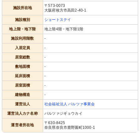
〒573-0073
施設所在地
大阪府枚方市高田2-40-1
施設種別
ショートステイ
地上階・地下階
地上階4階・地下階1階
施設利用階数
-
入居定員
-
居室総数
-
敷地面積
-
延床面積
-
居室面積
-
建物構造
-
運営法人
社会福祉法人 バルツァ事業会
運営法人カナ名称
バルツァジギョウカイ
〒630-8425
運営者所在地
奈良県奈良市鹿野園町1000-1