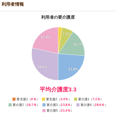
利用者情報
利用者の要介護度
30
7.1%
21.4%
25
16.7%
20
15
10
28.6%
23.8%
5
0
0
平均介護度3.3
要支援1（
0％
）
要支援2（
2.4％
）
要介護1（
7.1％
）
要介護2（
16.7％
）
要介護3（
23.8％
）
要介護4（
28.6％
）
要介護5（
21.4％
）