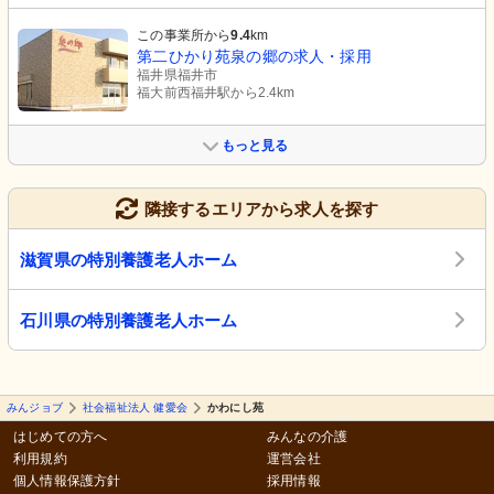
この事業所から
9.4
km
第二ひかり苑泉の郷の求人・採用
福井県福井市
福大前西福井駅から2.4km
もっと見る
隣接するエリアから求人を探す
滋賀県の特別養護老人ホーム
石川県の特別養護老人ホーム
みんジョブ
社会福祉法人 健愛会
かわにし苑
はじめての方へ
みんなの介護
利用規約
運営会社
個人情報保護方針
採用情報