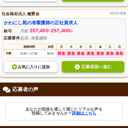
社会福祉法人 健愛会
8月6日更新
かわにし苑の准看護師の正社員求人
207,400
257,400
給与
月給
~
円
応募要件
必須: 准看護師
就業時間
休憩
月
火
水
木
金
土
日
募集
募集
募集
募集
募集
募集
募集
日勤
8:30
17:30
60分
～
応募画面へ進む
お気に入り
に
追加
応募者の声
あなたが面接を通して感じたリアルな声を
投稿してみませんか？
詳細はこちら