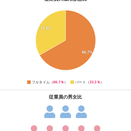
70
65
60
33.3%
55
50
45
66.7%
40
35
30
0
フルタイム（
66.7％
）
パート（
33.3％
）
従業員の男女比