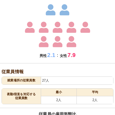
2.1
7.9
：
男性
女性
従業員情報
就業場所の従業員数
27人
最小
平均
夜勤/宿直を対応する
従業員数
2人
2人
従業員の雇用形態比