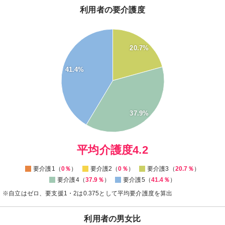
利用者の要介護度
45
40
20.7%
35
30
41.4%
25
20
15
10
37.9%
5
0
0
平均介護度4.2
要介護1（
0％
）
要介護2（
0％
）
要介護3（
20.7％
）
要介護4（
37.9％
）
要介護5（
41.4％
）
※自立はゼロ、要支援1・2は0.375として平均要介護度を算出
利用者の男女比