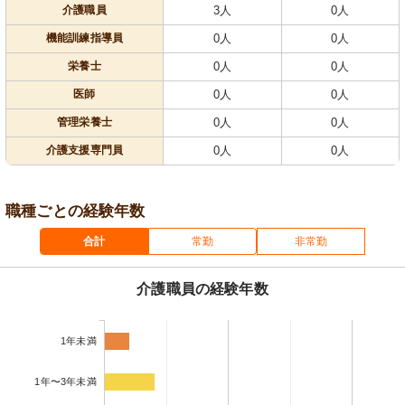
介護職員
3人
0人
機能訓練指導員
0人
0人
栄養士
0人
0人
医師
0人
0人
管理栄養士
0人
0人
介護支援専門員
0人
0人
職種ごとの経験年数
合計
常勤
非常勤
介護職員の経験年数
1年未満
1年〜3年未満