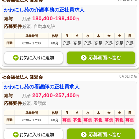
かわにし苑の介護事務の正社員求人
180,400
198,400
給与
月給
~
円
応募要件
必須: 自動車免許
就業時間
休憩
月
火
水
木
金
土
日
充足
充足
充足
充足
充足
充足
充足
日勤
8:30
17:30
60分
～
応募画面へ進む
お気に入り
に
追加
社会福祉法人 健愛会
8月6日更新
かわにし苑の看護師の正社員求人
207,400
257,400
給与
月給
~
円
応募要件
必須: 看護師
就業時間
休憩
月
火
水
木
金
土
日
募集
募集
募集
募集
募集
募集
募集
日勤
8:30
17:30
60分
～
応募画面へ進む
お気に入り
に
追加