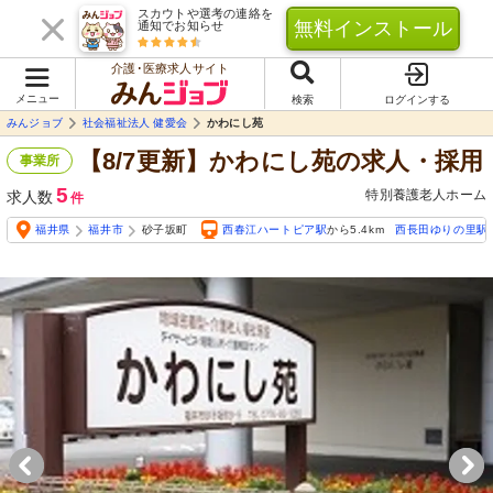
スカウトや選考の連絡を
無料インストール
通知でお知らせ
介護･医療求人サイト
メニュー
検索
ログインする
みんジョブ
社会福祉法人 健愛会
かわにし苑
【8/7更新】かわにし苑の求人・採用
事業所
5
特別養護老人ホーム
求人数
件
福井県
福井市
砂子坂町
西春江ハートピア駅
から5.4km
西長田ゆりの里駅