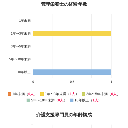
管理栄養士の経験年数
1年未満
1年〜3年未満
3年〜5年未満
5年〜10年未満
10年以上
0
0.5
1
1年未満（
0人
）
1年〜3年未満（
1人
）
3年〜5年未満（
0人
）
5年〜10年未満（
0人
）
10年以上（
1人
）
介護支援専門員の年齢構成