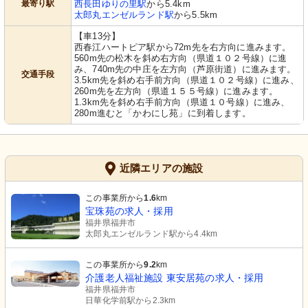
最寄り駅
西長田ゆりの里駅
から5.4km
太郎丸エンゼルランド駅
から5.5km
【車13分】
西春江ハートピア駅から72m先を右方向に進みます。
560m先の松木を斜め右方向（県道１０２号線）に進
み、740m先の中庄を左方向（芦原街道）に進みます。
交通手段
3.5km先を斜め右手前方向（県道１０２号線）に進み、
260m先を左方向（県道１５５号線）に進みます。
1.3km先を斜め右手前方向（県道１０号線）に進み、
280m進むと「かわにし苑」に到着します。
近隣エリアの施設
この事業所から
1.6
km
宝珠苑の求人・採用
福井県福井市
太郎丸エンゼルランド駅から4.4km
この事業所から
9.2
km
介護老人福祉施設 東安居苑の求人・採用
福井県福井市
日華化学前駅から2.3km