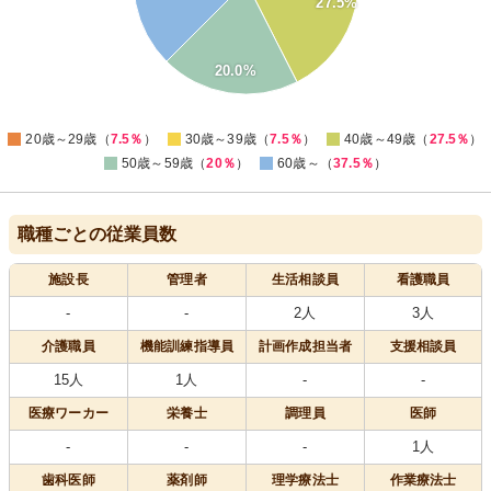
27.5%
20
15
20.0%
10
5
0
20歳～29歳（
7.5％
）
30歳～39歳（
7.5％
）
40歳～49歳（
27.5％
）
50歳～59歳（
20％
）
60歳～（
37.5％
）
職種ごとの従業員数
施設長
管理者
生活相談員
看護職員
-
-
2人
3人
介護職員
機能訓練指導員
計画作成担当者
支援相談員
15人
1人
-
-
医療
ワーカー
栄養士
調理員
医師
-
-
-
1人
歯科医師
薬剤師
理学療法士
作業療法士