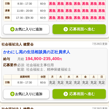
募集
募集
募集
募集
募集
募集
募集
日勤
8:30
17:30
60分
～
募集
募集
募集
募集
募集
募集
募集
遅番
11:00
20:00
60分
～
募集
募集
募集
募集
募集
募集
募集
夜勤
17:30
翌8:30
60分
～
応募画面へ進む
お気に入り
に
追加
社会福祉法人 健愛会
7月28日更新
かわにし苑の生活相談員の正社員求人
194,900
235,400
給与
月給
~
円
応募要件
必須: 社会福祉主事任用
歓迎: 社会福祉士、精神保健福祉士
就業時間
休憩
月
火
水
木
金
土
日
充足
充足
充足
充足
充足
充足
充足
日勤
8:30
17:30
60分
～
応募画面へ進む
お気に入り
に
追加
社会福祉法人 健愛会
7月28日更新