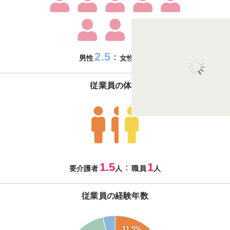
2.5
7.5
：
男性
女性
従業員の体制
1.5
1
：
要介護者
人
職員
人
従業員の経験年数
35
11.5%