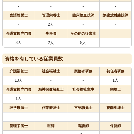
-
-
-
-
言語聴覚士
管理栄養士
臨床検査技師
診療放射線技師
-
2人
-
-
介護支援専門員
事務員
その他の従業者
3人
2人
8人
資格を有している従業員数
介護福祉士
社会福祉士
実務者研修
初任者研修
13人
-
-
1人
介護支援専門員
精神保健福祉士
社会福祉主事
栄養士
1人
-
-
-
理学療法士
作業療法士
言語聴覚士
視能訓練士
-
-
-
-
管理栄養士
医師
看護師
保健師