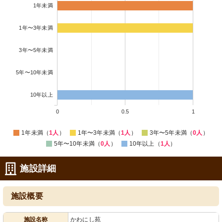
1年未満
1年〜3年未満
3年〜5年未満
5年〜10年未満
10年以上
0
0.5
1
1年未満（
1人
）
1年〜3年未満（
1人
）
3年〜5年未満（
0人
）
5年〜10年未満（
0人
）
10年以上（
1人
）
施設詳細
施設概要
施設名称
かわにし苑