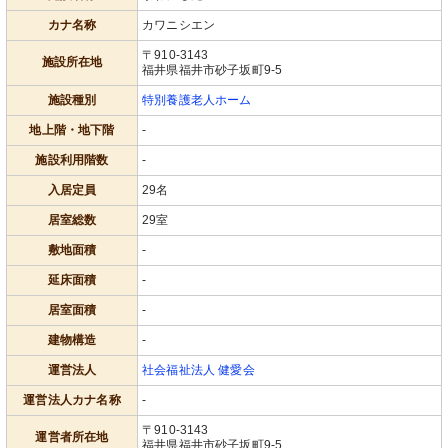
カナ名称
カワニシエン
〒910-3143
施設所在地
福井県福井市砂子坂町9-5
施設種別
特別養護老人ホーム
地上階・地下階
-
施設利用階数
-
入居定員
29名
居室総数
29室
敷地面積
-
延床面積
-
居室面積
-
建物構造
-
運営法人
社会福祉法人 健愛会
運営法人カナ名称
-
〒910-3143
運営者所在地
福井県福井市砂子坂町9-5