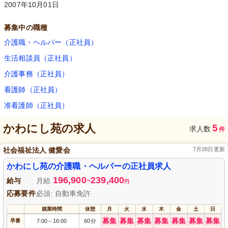
2007年10月01日
募集中の職種
介護職・ヘルパー（正社員）
生活相談員（正社員）
介護事務（正社員）
看護師（正社員）
准看護師（正社員）
かわにし苑
の求人
5
求人数
件
社会福祉法人 健愛会
7月28日更新
かわにし苑の介護職・ヘルパーの正社員求人
196,900
239,400
給与
月給
~
円
応募要件
必須: 自動車免許
就業時間
休憩
月
火
水
木
金
土
日
募集
募集
募集
募集
募集
募集
募集
早番
7:00
16:00
60分
～