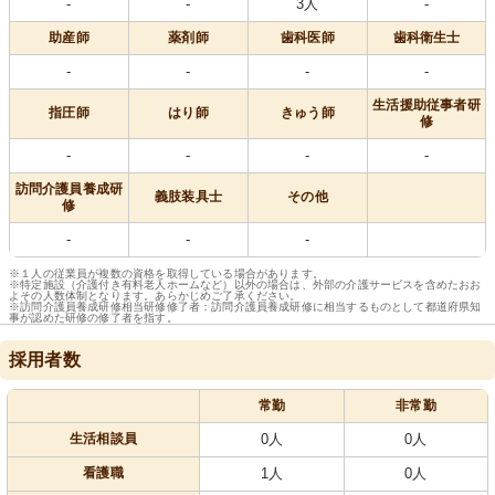
-
-
3人
-
助産師
薬剤師
歯科医師
歯科衛生士
-
-
-
-
生活援助従事者研
指圧師
はり師
きゅう師
修
-
-
-
-
訪問介護員養成研
義肢装具士
その他
修
-
-
-
※１人の従業員が複数の資格を取得している場合があります。
※特定施設（介護付き有料老人ホームなど）以外の場合は、外部の介護サービスを含めたおお
よその人数体制となります。あらかじめご了承ください。
※訪問介護員養成研修相当研修修了者：訪問介護員養成研修に相当するものとして都道府県知
事が認めた研修の修了者を指す。
採用者数
常勤
非常勤
生活相談員
0人
0人
看護職
1人
0人