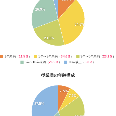
30
26.9%
25
20
34.6%
15
10
23.1%
5
0
1年未満（
11.5％
）
1年〜3年未満（
34.6％
）
3年〜5年未満（
23.1％
）
5年〜10年未満（
26.9％
）
10年以上（
3.8％
）
従業員の年齢構成
40
7.5%
35
7.5%
30
37.5%
25