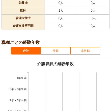
栄養士
0人
0人
医師
1人
0人
管理栄養士
0人
0人
介護支援専門員
0人
0人
職種ごとの経験年数
合計
常勤
非常勤
介護職員の経験年数
1年未満
1年〜3年未満
3年〜5年未満