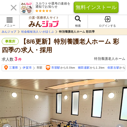
スカウトや選考の連絡を
無料インストール
通知でお知らせ
介護･医療求人サイト
メニュー
検索
ログインする
みんジョブ
社会福祉法人 いがほくぶ
特別養護老人ホーム 彩四季
【8/6更新】特別養護老人ホーム 彩
事業所
四季の求人・採用
3
特別養護老人ホーム
求人数
件
三重県
伊賀市
市部
市部駅
から0.0km
猪田道駅
から1.3km
依那古駅
から1