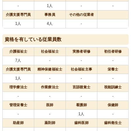
-
1人
-
-
介護支援専門員
事務員
その他の従業者
1人
4人
-
資格を有している従業員数
介護福祉士
社会福祉士
実務者研修
初任者研修
7人
-
-
-
介護支援専門員
精神保健福祉士
社会福祉主事
栄養士
1人
-
-
-
理学療法士
作業療法士
言語聴覚士
視能訓練士
-
-
-
-
管理栄養士
医師
看護師
保健師
-
-
1人
-
助産師
薬剤師
歯科医師
歯科衛生士