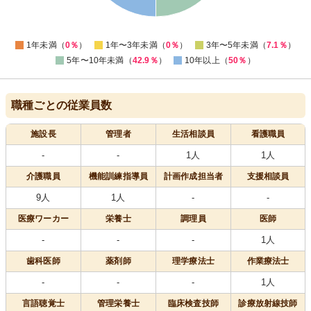
5
0
-5
0
1年未満（
0％
）
1年〜3年未満（
0％
）
3年〜5年未満（
7.1％
）
5年〜10年未満（
42.9％
）
10年以上（
50％
）
職種ごとの従業員数
施設長
管理者
生活相談員
看護職員
-
-
1人
1人
介護職員
機能訓練指導員
計画作成担当者
支援相談員
9人
1人
-
-
医療
ワーカー
栄養士
調理員
医師
-
-
-
1人
歯科医師
薬剤師
理学療法士
作業療法士
-
-
-
1人
言語聴覚士
管理栄養士
臨床検査技師
診療放射線技師