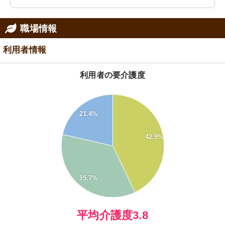
職場情報
利用者情報
利用者の要介護度
45
40
21.4%
35
30
42.9%
25
20
15
10
35.7%
5
0
0
平均介護度3.8