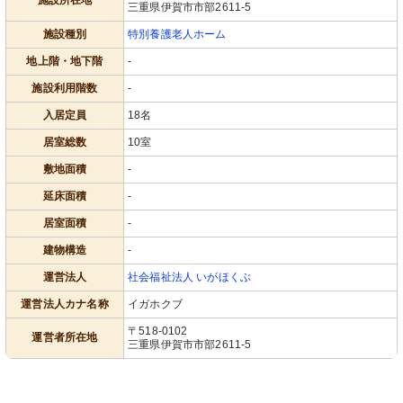
施設所在地
三重県伊賀市市部2611-5
施設種別
特別養護老人ホーム
地上階・地下階
-
施設利用階数
-
入居定員
18名
居室総数
10室
敷地面積
-
延床面積
-
居室面積
-
建物構造
-
運営法人
社会福祉法人 いがほくぶ
運営法人カナ名称
イガホクブ
〒518-0102
運営者所在地
三重県伊賀市市部2611-5