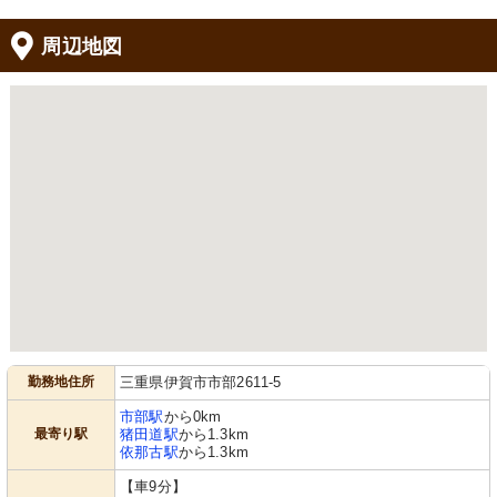
周辺地図
勤務地住所
三重県伊賀市市部2611-5
市部駅
から0km
最寄り駅
猪田道駅
から1.3km
依那古駅
から1.3km
【車9分】