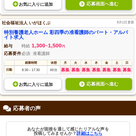
応募画面へ進む
お気に入り
に
追加
社会福祉法人 いがほくぶ
8月1日更新
特別養護老人ホーム 彩四季の准看護師のパート・アルバ
イト求人
1,300
1,500
給与
時給
~
円
応募要件
必須: 准看護師
就業時間
休憩
月
火
水
木
金
土
日
募集
募集
募集
募集
募集
募集
募集
日勤
8:30
17:30
60分
～
応募画面へ進む
お気に入り
に
追加
応募者の声
あなたが面接を通して感じたリアルな声を
投稿してみませんか？
詳細はこちら