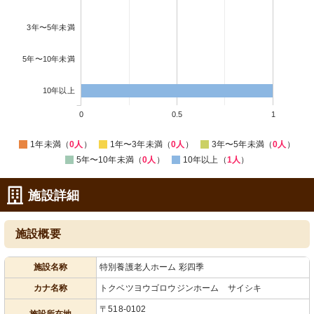
3年〜5年未満
5年〜10年未満
10年以上
0
0.5
1
1年未満（
0人
）
1年〜3年未満（
0人
）
3年〜5年未満（
0人
）
5年〜10年未満（
0人
）
10年以上（
1人
）
施設詳細
施設概要
施設名称
特別養護老人ホーム 彩四季
カナ名称
トクベツヨウゴロウジンホーム サイシキ
〒518-0102