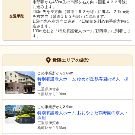
市部駅から450m先の市部を右方向（国道４２２号線）
に進みます。
260m先を左方向（県道１５３号線）に進み、2.1km先
交通手段
を右方向（県道１５３号線）に進みます。
1.5km先を左方向に進み、410m先を斜め右手前方向に
進みます。
190m進むと「特別養護老人ホーム 彩四季」に到着しま
す。
近隣エリアの施設
この事業所から
1.6
km
特別養護老人ホーム ゆめが丘鶴寿園の求人・採
用
三重県伊賀市
市部駅から1.9km
この事業所から
2.9
km
特別養護老人ホーム おおやまだ鶴寿園の求人・
採用
三重県伊賀市
桑町駅から5.6km