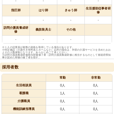
-
-
-
-
生活援助従事者研
指圧師
はり師
きゅう師
修
-
-
-
-
訪問介護員養成研
義肢装具士
その他
修
-
-
-
※１人の従業員が複数の資格を取得している場合があります。
※特定施設（介護付き有料老人ホームなど）以外の場合は、外部の介護サービスを含めたおお
よその人数体制となります。あらかじめご了承ください。
※訪問介護員養成研修相当研修修了者：訪問介護員養成研修に相当するものとして都道府県知
事が認めた研修の修了者を指す。
採用者数
常勤
非常勤
生活相談員
0人
0人
看護職
1人
0人
介護職員
0人
0人
機能訓練指導員
0人
0人