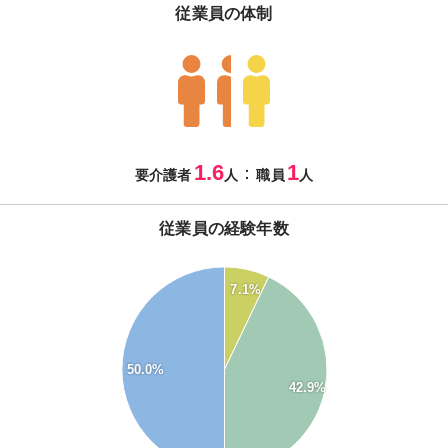
従業員の体制
1.6
1
：
要介護者
人
職員
人
従業員の経験年数
55
50
7.1%
45
40
35
30
50.0%
25
42.9%
20
15
10