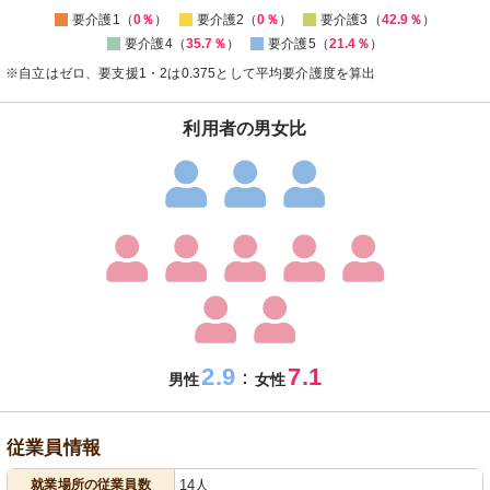
要介護1（
0％
）
要介護2（
0％
）
要介護3（
42.9％
）
要介護4（
35.7％
）
要介護5（
21.4％
）
※自立はゼロ、要支援1・2は0.375として平均要介護度を算出
利用者の男女比
2.9
7.1
：
男性
女性
従業員情報
就業場所の従業員数
14人