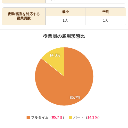
最小
平均
夜勤/宿直を対応する
従業員数
1人
1人
従業員の雇用形態比
90
14.3%
80
70
60
50
40
30
85.7%
20
10
0
フルタイム（
85.7％
）
パート（
14.3％
）