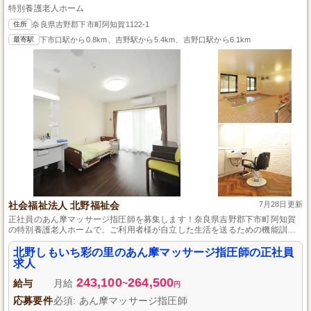
特別養護老人ホーム
住所
奈良県吉野郡下市町阿知賀1122-1
最寄駅
下市口駅から0.8km、吉野駅から5.4km、吉野口駅から6.1km
社会福祉法人 北野福祉会
7月28日更新
正社員のあん摩マッサージ指圧師を募集します！奈良県吉野郡下市町阿知賀
の特別養護老人ホームで、ご利用者様が自立した生活を送るための機能訓練
や計画書作成をお願いします。あなたの技術で人々のQOL向上に貢献し、感
謝の言葉で大きな満足感を得られる環境です。安定した待遇の正社員とし
北野しもいち彩の里のあん摩マッサージ指圧師の正社員
て、一緒に心のこもったケアを提供していきましょう。
求人
243,100
264,500
給与
月給
~
円
応募要件
必須: あん摩マッサージ指圧師