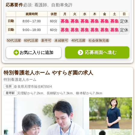
応募要件
必須: 看護師、自動車免許
就業時間
休憩
月
火
水
木
金
土
日
募集
募集
募集
募集
募集
募集
定休
日勤
8:00
17:00
60分
～
募集
募集
募集
募集
募集
募集
定休
日勤
9:00
18:00
60分
～
50代活躍
60代活躍
新卒可
未経験可
40代活躍
社会保険完備
応募画面へ進む
お気に入り
に
追加
特別養護老人ホーム やすらぎ園の求人
特別養護老人ホーム
住所
奈良県天理市福住町5504
最寄駅
天理駅から7.2km、長柄駅から7.3km、柳本駅から7.8km