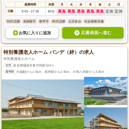
就業時間
休憩
月
火
水
木
金
土
日
募集
募集
募集
募集
募集
定休
定休
日勤
8:45
17:30
60分
～
50代活躍
未経験可
新卒可
40代活躍
土日休み
社会保険完備
応募画面へ進む
お気に入り
に
追加
特別養護老人ホーム バンデ（絆）の求人
特別養護老人ホーム
住所
奈良県橿原市東竹田町104-1
最寄駅
大福駅から1.5km、桜井駅から2.4km、大和八木駅から3.3km