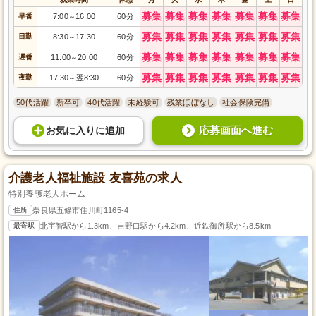
募集
募集
募集
募集
募集
募集
募集
早番
7:00
16:00
60分
～
募集
募集
募集
募集
募集
募集
募集
日勤
8:30
17:30
60分
～
募集
募集
募集
募集
募集
募集
募集
遅番
11:00
20:00
60分
～
募集
募集
募集
募集
募集
募集
募集
夜勤
17:30
翌8:30
60分
～
50代活躍
新卒可
40代活躍
未経験可
残業ほぼなし
社会保険完備
応募画面へ進む
お気に入り
に
追加
介護老人福祉施設 友喜苑の求人
特別養護老人ホーム
住所
奈良県五條市住川町1165-4
最寄駅
北宇智駅から1.3km、吉野口駅から4.2km、近鉄御所駅から8.5km