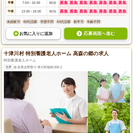
募集
募集
募集
募集
募集
募集
募集
早番
7:00
16:00
60分
～
募集
募集
募集
募集
募集
募集
募集
午後
13:00
18:00
60分
～
未経験可
60代活躍
学歴不問
40代活躍
新卒可
年齢不問
応募画面へ進む
お気に入り
に
追加
十津川村 特別養護老人ホーム 高森の郷の求人
特別養護老人ホーム
住所
奈良県吉野郡十津川村猿飼308-2