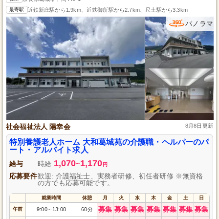
最寄駅
近鉄新庄駅から1.9km、近鉄御所駅から2.7km、尺土駅から3.3km
パノラマ
社会福祉法人 陽幸会
8月8日更新
特別養護老人ホーム 大和葛城苑の介護職・ヘルパーのパ
ート・アルバイト求人
1,070
1,170
給与
時給
~
円
応募要件
歓迎: 介護福祉士、実務者研修、初任者研修 ※無資格
の方でも応募可能です。
就業時間
休憩
月
火
水
木
金
土
日
募集
募集
募集
募集
募集
募集
募集
午前
9:00
13:00
60分
～