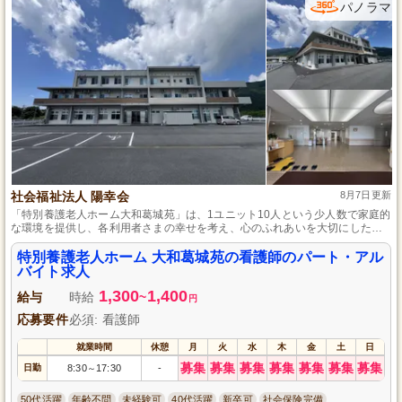
パノラマ
社会福祉法人 陽幸会
8月7日更新
「特別養護老人ホーム大和葛城苑」は、1ユニット10人という少人数で家庭的
な環境を提供し、各利用者さまの幸せを考え、心のふれあいを大切にしたサ
ービスを提供することで、地域社会の中で生き生きとした生活を維持しま
す。
特別養護老人ホーム 大和葛城苑の看護師のパート・アル
バイト求人
1,300
1,400
給与
時給
~
円
応募要件
必須: 看護師
就業時間
休憩
月
火
水
木
金
土
日
募集
募集
募集
募集
募集
募集
募集
日勤
8:30
17:30
-
～
50代活躍
年齢不問
未経験可
40代活躍
新卒可
社会保険完備