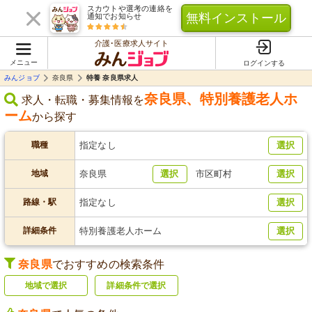
スカウトや選考の連絡を
無料インストール
通知でお知らせ
介護･医療求人サイト
メニュー
ログインする
みんジョブ
奈良県
特養 奈良県求人
奈良県
、
特別養護老人ホ
求人・転職・募集情報を
ーム
から探す
職種
指定なし
選択
地域
奈良県
選択
市区町村
選択
路線・駅
指定なし
選択
詳細条件
特別養護老人ホーム
選択
奈良県
でおすすめの検索条件
地域で選択
詳細条件で選択