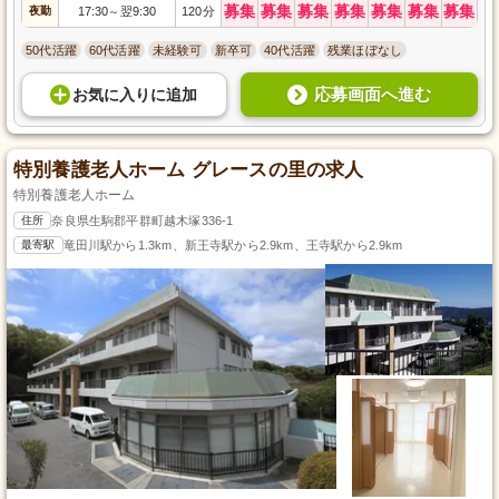
募集
募集
募集
募集
募集
募集
募集
夜勤
17:30
翌9:30
120分
～
50代活躍
60代活躍
未経験可
新卒可
40代活躍
残業ほぼなし
応募画面へ進む
お気に入り
に
追加
特別養護老人ホーム グレースの里の求人
特別養護老人ホーム
住所
奈良県生駒郡平群町越木塚336-1
最寄駅
竜田川駅から1.3km、新王寺駅から2.9km、王寺駅から2.9km