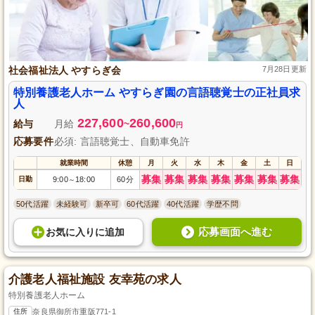
社会福祉法人 やすらぎ会
7月28日更新
特別養護老人ホーム やすらぎ園の言語聴覚士の正社員求
人
227,600
260,600
給与
月給
~
円
応募要件
必須: 言語聴覚士、自動車免許
就業時間
休憩
月
火
水
木
金
土
日
募集
募集
募集
募集
募集
募集
募集
日勤
9:00
18:00
60分
～
50代活躍
未経験可
新卒可
60代活躍
40代活躍
学歴不問
応募画面へ進む
お気に入り
に
追加
介護老人福祉施設 友幸苑の求人
特別養護老人ホーム
住所
奈良県御所市重阪771-1