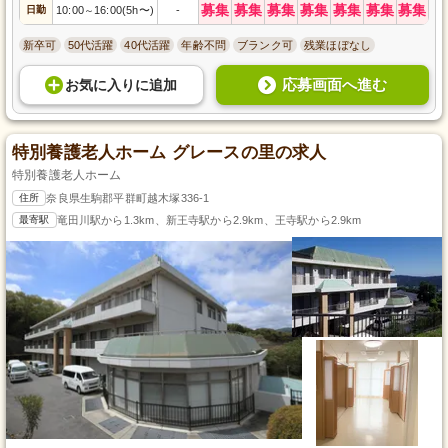
募集
募集
募集
募集
募集
募集
募集
日勤
10:00
16:00(5h〜)
-
～
新卒可
50代活躍
40代活躍
年齢不問
ブランク可
残業ほぼなし
応募画面へ進む
お気に入り
に
追加
特別養護老人ホーム グレースの里の求人
特別養護老人ホーム
住所
奈良県生駒郡平群町越木塚336-1
最寄駅
竜田川駅から1.3km、新王寺駅から2.9km、王寺駅から2.9km