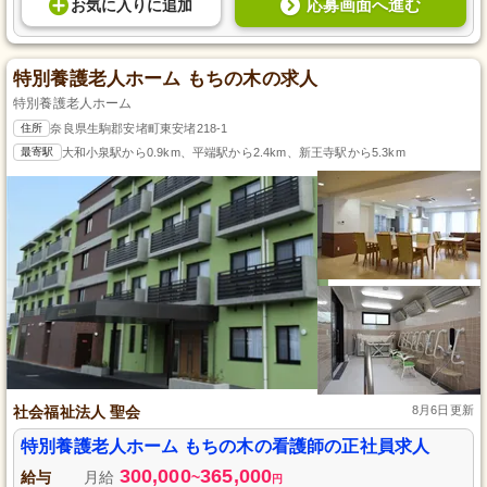
応募画面へ進む
お気に入り
に
追加
特別養護老人ホーム もちの木の求人
特別養護老人ホーム
住所
奈良県生駒郡安堵町東安堵218-1
最寄駅
大和小泉駅から0.9km、平端駅から2.4km、新王寺駅から5.3km
社会福祉法人 聖会
8月6日更新
特別養護老人ホーム もちの木の看護師の正社員求人
300,000
365,000
給与
月給
~
円