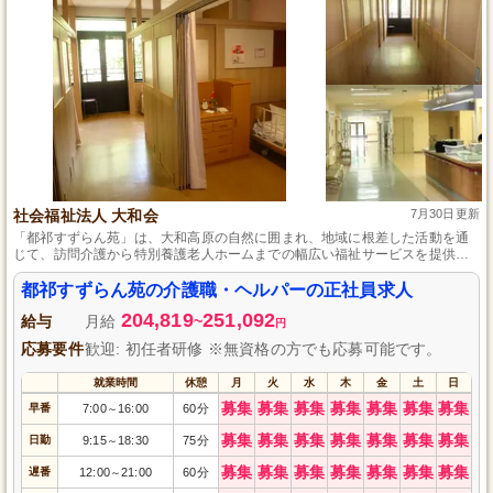
社会福祉法人 大和会
7月30日更新
「都祁すずらん苑」は、大和高原の自然に囲まれ、地域に根差した活動を通
じて、訪問介護から特別養護老人ホームまでの幅広い福祉サービスを提供
し、利用者とその家族が明るい空間で快適に生活できる施設です。
都祁すずらん苑の介護職・ヘルパーの正社員求人
204,819
251,092
給与
月給
~
円
応募要件
歓迎: 初任者研修 ※無資格の方でも応募可能です。
就業時間
休憩
月
火
水
木
金
土
日
募集
募集
募集
募集
募集
募集
募集
早番
7:00
16:00
60分
～
募集
募集
募集
募集
募集
募集
募集
日勤
9:15
18:30
75分
～
募集
募集
募集
募集
募集
募集
募集
遅番
12:00
21:00
60分
～