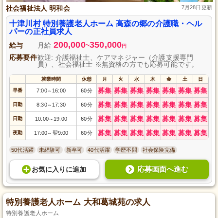
社会福祉法人 明和会
7月28日更新
十津川村 特別養護老人ホーム 高森の郷の介護職・ヘル
パーの正社員求人
200,000
350,000
給与
月給
~
円
応募要件
歓迎: 介護福祉士、ケアマネジャー（介護支援専門
員）、社会福祉士 ※無資格の方でも応募可能です。
就業時間
休憩
月
火
水
木
金
土
日
募集
募集
募集
募集
募集
募集
募集
早番
7:00
16:00
60分
～
募集
募集
募集
募集
募集
募集
募集
日勤
8:30
17:30
60分
～
募集
募集
募集
募集
募集
募集
募集
日勤
10:00
19:00
60分
～
募集
募集
募集
募集
募集
募集
募集
夜勤
17:00
翌9:00
60分
～
50代活躍
未経験可
新卒可
40代活躍
学歴不問
社会保険完備
応募画面へ進む
お気に入り
に
追加
特別養護老人ホーム 大和葛城苑の求人
特別養護老人ホーム