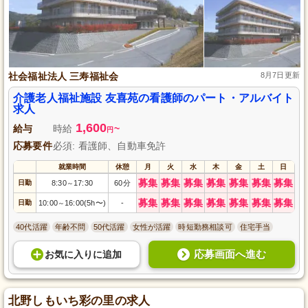
社会福祉法人 三寿福祉会
8月7日更新
介護老人福祉施設 友喜苑の看護師のパート・アルバイト
求人
1,600
給与
時給
~
円
応募要件
必須: 看護師、自動車免許
就業時間
休憩
月
火
水
木
金
土
日
募集
募集
募集
募集
募集
募集
募集
日勤
8:30
17:30
60分
～
募集
募集
募集
募集
募集
募集
募集
日勤
10:00
16:00(5h〜)
-
～
40代活躍
年齢不問
50代活躍
女性が活躍
時短勤務相談可
住宅手当
応募画面へ進む
お気に入り
に
追加
北野しもいち彩の里の求人