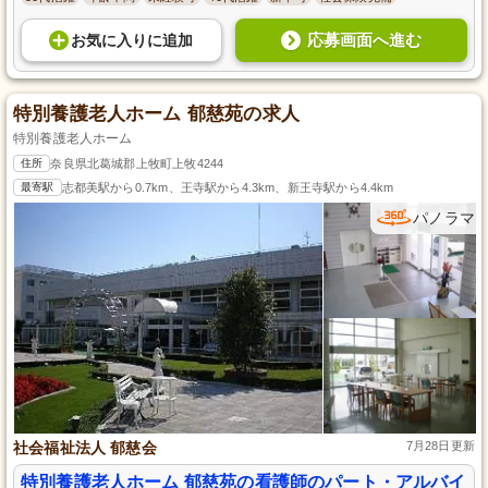
応募画面へ進む
お気に入り
に
追加
特別養護老人ホーム 郁慈苑の求人
特別養護老人ホーム
住所
奈良県北葛城郡上牧町上牧4244
最寄駅
志都美駅から0.7km、王寺駅から4.3km、新王寺駅から4.4km
パノラマ
社会福祉法人 郁慈会
7月28日更新
特別養護老人ホーム 郁慈苑の看護師のパート・アルバイ