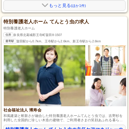
もっと見る
(ほか1件)
特別養護老人ホーム てんとう虫の求人
特別養護老人ホーム
住所
奈良県北葛城郡王寺町畠田8-1507
最寄駅
畠田駅から0.7km、王寺駅から2.6km、新王寺駅から2.6km
社会福祉法人 博寿会
和風建築と斬新さが融合した特別養護老人ホームてんとう虫では、吉野杉を
利用した全国的に珍しい木造の建物で、ご利用者さまの笑顔あふれる暮らし
を心安らぐ空間でサポートしております。