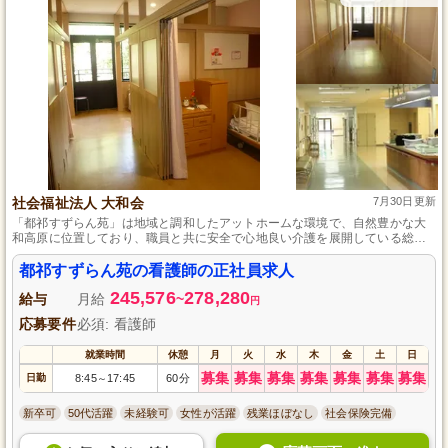
社会福祉法人 大和会
7月30日更新
「都祁すずらん苑」は地域と調和したアットホームな環境で、自然豊かな大
和高原に位置しており、職員と共に安全で心地良い介護を展開している総合
福祉施設です。
都祁すずらん苑の看護師の正社員求人
245,576
278,280
給与
月給
~
円
応募要件
必須: 看護師
就業時間
休憩
月
火
水
木
金
土
日
募集
募集
募集
募集
募集
募集
募集
日勤
8:45
17:45
60分
～
新卒可
50代活躍
未経験可
女性が活躍
残業ほぼなし
社会保険完備