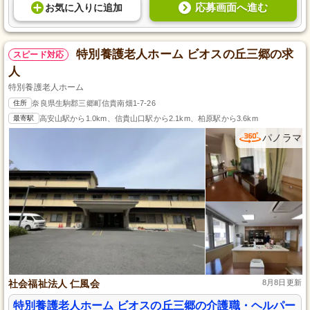
応募画面へ進む
お気に入り
に
追加
特別養護老人ホーム ビオスの丘三郷の求
スピード対応
人
特別養護老人ホーム
住所
奈良県生駒郡三郷町信貴南畑1-7-26
最寄駅
高安山駅から1.0km、信貴山口駅から2.1km、柏原駅から3.6km
パノラマ
社会福祉法人 仁風会
8月8日更新
特別養護老人ホーム ビオスの丘三郷の介護職・ヘルパー