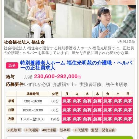
社会福祉法人 福住会
8月6日更新
社会福祉法人 福住会が運営する特別養護老人ホーム 福住光明苑では、正社員
の介護職・ヘルパーを募集しています。豊かな自然に囲まれた穏やかな環境
の中で、入居者様の安心と笑顔を支えるお仕事をしませんか？資格や経験は
問いません。未経験の方でもやる気があれば大歓迎です。地域に根差した施
特別養護老人ホーム 福住光明苑の介護職・ヘルパ
急募
設で、温かいチームの一員として一緒に働きましょう。ぜひこの機会にご応
ーの正社員求人
募ください。
230,600
292,000
給与
月給
~
円
応募要件
いずれか必須: 介護福祉士、実務者研修、初任者研修
就業時間
休憩
月
火
水
木
金
土
日
急募
急募
急募
急募
急募
急募
急募
早番
7:00
16:00
60分
～
急募
急募
急募
急募
急募
急募
急募
日勤
10:00
19:00
60分
～
急募
急募
急募
急募
急募
急募
急募
夜勤
16:00
翌10:00
120分
～
未経験可
60代活躍
40代活躍
新卒可
50代活躍
髪型・髪色自由