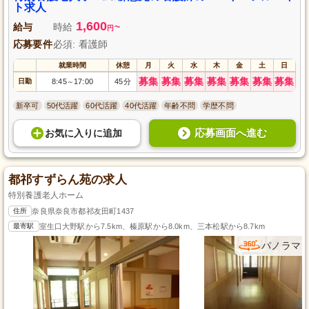
ト求人
1,600
給与
時給
~
円
応募要件
必須: 看護師
就業時間
休憩
月
火
水
木
金
土
日
募集
募集
募集
募集
募集
募集
募集
日勤
8:45
17:00
45分
～
新卒可
50代活躍
60代活躍
40代活躍
年齢不問
学歴不問
応募画面へ進む
お気に入り
に
追加
都祁すずらん苑の求人
特別養護老人ホーム
住所
奈良県奈良市都祁友田町1437
最寄駅
室生口大野駅から7.5km、榛原駅から8.0km、三本松駅から8.7km
パノラマ