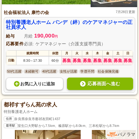
社会福祉法人 康竹の会
7月28日更新
特別養護老人ホーム バンデ（絆）のケアマネジャーの正
社員求人
190,000
給与
月給
円
応募要件
必須: ケアマネジャー（介護支援専門員）
就業時間
休憩
月
火
水
木
金
土
日
募集
募集
募集
募集
募集
募集
募集
日勤
8:30
17:30
60分
～
50代活躍
未経験可
40代活躍
女性が活躍
学歴不問
社会保険完備
応募画面へ進む
お気に入り
に
追加
都祁すずらん苑の求人
特別養護老人ホーム
住所
奈良県奈良市都祁友田町1437
最寄駅
室生口大野駅から7.5km、榛原駅から8.0km、三本松駅から8.7km
パノラマ