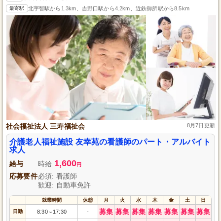
最寄駅
北宇智駅から1.3km、吉野口駅から4.2km、近鉄御所駅から8.5km
社会福祉法人 三寿福祉会
8月7日更新
介護老人福祉施設 友幸苑の看護師のパート・アルバイト
求人
1,600
給与
時給
円
応募要件
必須: 看護師
歓迎: 自動車免許
就業時間
休憩
月
火
水
木
金
土
日
募集
募集
募集
募集
募集
募集
募集
日勤
8:30
17:30
-
～