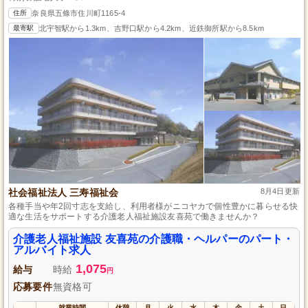
住所
奈良県五條市住川町1165-4
最寄駅
北宇智駅から1.3km、吉野口駅から4.2km、近鉄御所駅から8.5km
社会福祉法人 三寿福祉会
8月4日更新
各種手当や年2回寸志を支給し、利用者様がニコヤカで個性豊かに暮らせる快
適な生活をサポートする介護老人福祉施設友喜苑で働きませんか？
介護老人福祉施設 友喜苑の介護職・ヘルパーのパート・
アルバイト求人
1,075
給与
時給
円
応募要件
無資格可
就業時間
休憩
月
火
水
木
金
土
日