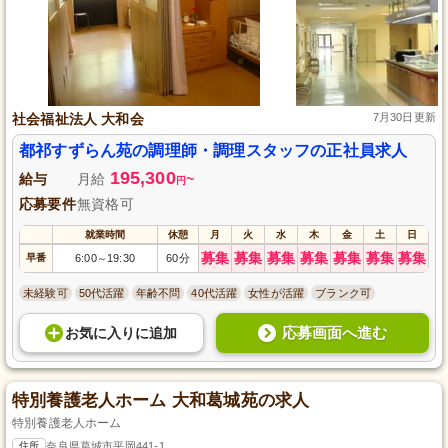
社会福祉法人 大和会
7月30日更新
都祁すずらん苑の調理師・調理スタッフの正社員求人
195,300
給与
月給
~
円
応募要件
無資格可
就業時間
休憩
月
火
水
木
金
土
日
募集
募集
募集
募集
募集
募集
募集
早番
6:00
19:30
60分
～
未経験可
50代活躍
年齢不問
40代活躍
女性が活躍
ブランク可
応募画面へ進む
お気に入り
に
追加
特別養護老人ホーム 大和葛城苑の求人
特別養護老人ホーム
住所
奈良県葛城市平岡441-1