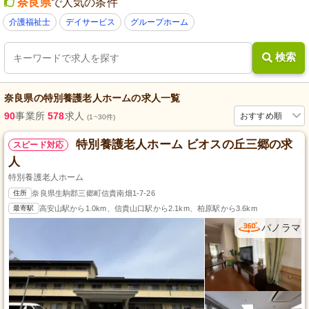
奈良県
で人気の条件
介護福祉士
デイサービス
グループホーム
検索
奈良県
の
特別養護老人ホーム
の求人一覧
90
事業所
578
求人
おすすめ順
(1~30件)
特別養護老人ホーム ビオスの丘三郷の求
スピード対応
人
特別養護老人ホーム
住所
奈良県生駒郡三郷町信貴南畑1-7-26
最寄駅
高安山駅から1.0km、信貴山口駅から2.1km、柏原駅から3.6km
パノラマ