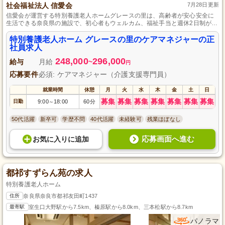
社会福祉法人 信愛会
7月28日更新
信愛会が運営する特別養護老人ホームグレースの里は、高齢者が安心安全に
生活できる奈良県の施設で、初心者もウェルカム、福祉手当と週休2日制があ
り、プライベートも大切にできます。
特別養護老人ホーム グレースの里のケアマネジャーの正
社員求人
248,000
296,000
給与
月給
~
円
応募要件
必須: ケアマネジャー（介護支援専門員）
就業時間
休憩
月
火
水
木
金
土
日
募集
募集
募集
募集
募集
募集
募集
日勤
9:00
18:00
60分
～
50代活躍
新卒可
学歴不問
40代活躍
未経験可
残業ほぼなし
応募画面へ進む
お気に入り
に
追加
都祁すずらん苑の求人
特別養護老人ホーム
住所
奈良県奈良市都祁友田町1437
最寄駅
室生口大野駅から7.5km、榛原駅から8.0km、三本松駅から8.7km
パノラマ