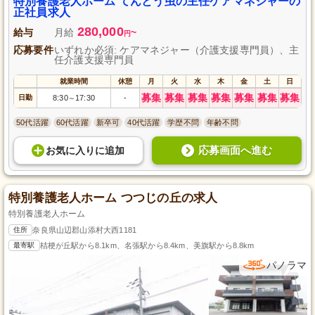
特別養護老人ホーム てんとう虫の主任ケアマネジャーの
正社員求人
280,000
給与
月給
~
円
応募要件
いずれか必須: ケアマネジャー（介護支援専門員）、主
任介護支援専門員
就業時間
休憩
月
火
水
木
金
土
日
募集
募集
募集
募集
募集
募集
募集
日勤
8:30
17:30
-
～
50代活躍
60代活躍
新卒可
40代活躍
学歴不問
年齢不問
応募画面へ進む
お気に入り
に
追加
特別養護老人ホーム つつじの丘の求人
特別養護老人ホーム
住所
奈良県山辺郡山添村大西1181
最寄駅
桔梗が丘駅から8.1km、名張駅から8.4km、美旗駅から8.8km
パノラマ