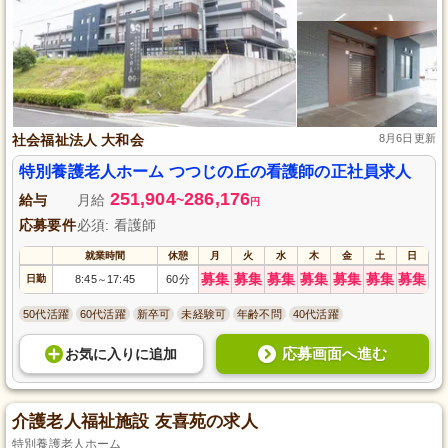
社会福祉法人 大和会
8月6日更新
特別養護老人ホーム つつじの丘の看護師の正社員求人
251,904
286,176
給与
月給
~
円
応募要件
必須: 看護師
就業時間
休憩
月
火
水
木
金
土
日
募集
募集
募集
募集
募集
募集
募集
日勤
8:45
17:45
60分
～
50代活躍
60代活躍
新卒可
未経験可
年齢不問
40代活躍
応募画面へ進む
お気に入り
に
追加
介護老人福祉施設 友喜苑の求人
特別養護老人ホーム