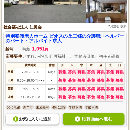
社会福祉法人 仁風会
7月28日更新
特別養護老人ホーム ビオスの丘三郷の介護職・ヘルパー
のパート・アルバイト求人
1,051
給与
時給
円
応募要件
いずれか必須: 介護福祉士、実務者研修、初任者研修
就業時間
休憩
月
火
水
木
金
土
日
募集
募集
募集
募集
募集
募集
募集
早番
7:30
16:30
60分
～
募集
募集
募集
募集
募集
募集
募集
日勤
8:30
18:00(4h〜)
-
～
募集
募集
募集
募集
募集
募集
募集
日勤
9:00
18:00
60分
～
募集
募集
募集
募集
募集
募集
募集
遅番
11:00
20:00
60分
～
50代活躍
新卒可
未経験可
40代活躍
学歴不問
年齢不問
応募画面へ進む
お気に入り
に
追加