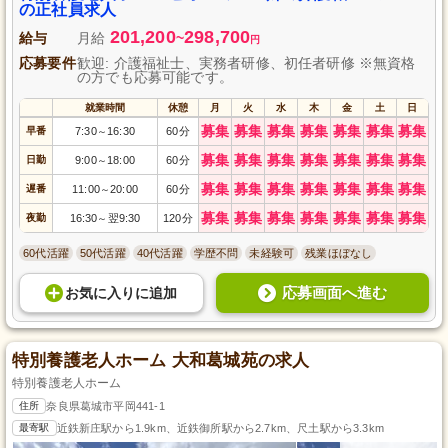
の正社員求人
201,200
298,700
給与
月給
~
円
応募要件
歓迎: 介護福祉士、実務者研修、初任者研修 ※無資格
の方でも応募可能です。
就業時間
休憩
月
火
水
木
金
土
日
募集
募集
募集
募集
募集
募集
募集
早番
7:30
16:30
60分
～
募集
募集
募集
募集
募集
募集
募集
日勤
9:00
18:00
60分
～
募集
募集
募集
募集
募集
募集
募集
遅番
11:00
20:00
60分
～
募集
募集
募集
募集
募集
募集
募集
夜勤
16:30
翌9:30
120分
～
60代活躍
50代活躍
40代活躍
学歴不問
未経験可
残業ほぼなし
応募画面へ進む
お気に入り
に
追加
特別養護老人ホーム 大和葛城苑の求人
特別養護老人ホーム
住所
奈良県葛城市平岡441-1
最寄駅
近鉄新庄駅から1.9km、近鉄御所駅から2.7km、尺土駅から3.3km