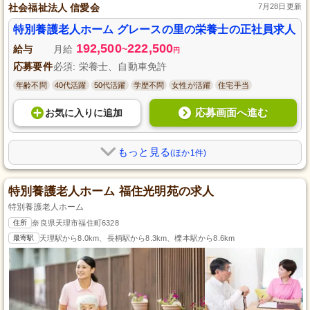
社会福祉法人 信愛会
7月28日更新
特別養護老人ホーム グレースの里の栄養士の正社員求人
192,500
222,500
給与
月給
~
円
応募要件
必須: 栄養士、自動車免許
年齢不問
40代活躍
50代活躍
学歴不問
女性が活躍
住宅手当
応募画面へ進む
お気に入り
に
追加
もっと見る
(ほか1件)
特別養護老人ホーム 福住光明苑の求人
特別養護老人ホーム
住所
奈良県天理市福住町6328
最寄駅
天理駅から8.0km、長柄駅から8.3km、櫟本駅から8.6km