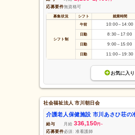
応募要件
無資格可
募集状況
シフト
就業時間
10:00
14:00
午前
～
8:30
17:00
日勤
～
シフト制
9:00
15:00
日勤
～
11:00
19:30
日勤
～
お気に入り
社会福祉法人 市川朝日会
介護老人保健施設 市川あさひ荘の
336,150
給与
月給
円
~
応募要件
必須: 准看護師