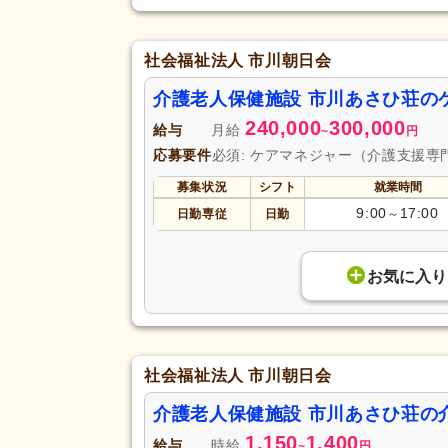
社会福祉法人 市川朝日会
介護老人保健施設 市川あさひ荘の
240,000
300,000
給与
月給
~
円
応募要件
必須: ケアマネジャー（介護支援専
募集状況
シフト
就業時間
9:00
17:00
日勤専従
日勤
～
お気に入り
社会福祉法人 市川朝日会
介護老人保健施設 市川あさひ荘の
1,150
1,400
給与
時給
~
円