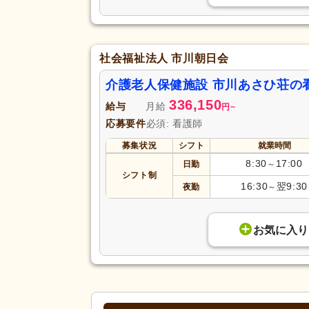
社会福祉法人 市川朝日会
介護老人保健施設 市川あさひ荘の
336,150
給与
月給
円
~
応募要件
必須: 看護師
募集状況
シフト
就業時間
8:30
17:00
日勤
～
シフト制
16:30
翌9:30
夜勤
～
お気に入り