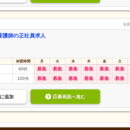
8
看護師の正社員求人
休憩時間
月
火
水
木
金
土
60分
募集
募集
募集
募集
募集
募集
120分
募集
募集
募集
募集
募集
募集
応募画面へ進む
に
追加