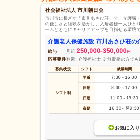
社会福祉法人 市川朝日会
市川市に根ざす「市川あさひ荘」で、介護職
の優しさと経験を活かし、入居者様一人ひと
ームとともにキャリアアップを目指せる環境
介護老人保健施設 市川あさひ荘の
250,000
350,000
給与
月給
~
円
応募要件
歓迎: 介護福祉士 ※無資格の方で
募集状況
シフト
就業時間
7:30
16:00
早番
～
8:30
17:00
日勤
～
シフト制
11:00
19:30
日勤
～
16:30
翌9:30
夜勤
～
お気に入り