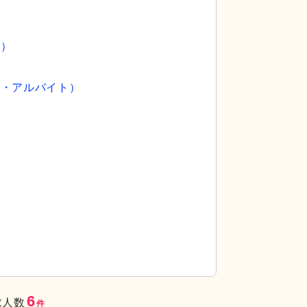
員）
）
ト・アルバイト）
ランスは、訪れる方に開放感を与えます。快適な就
外観
滑りやすいス
い環境です。
6
求人数
件