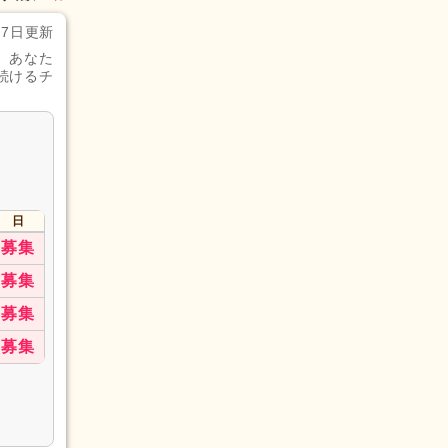
月7日更新
。あなた
続けるチ
日
募集
募集
募集
募集