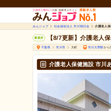
介護求人数No.1
介護･医療求人サイト
みんジョブ
社会福祉法人 市川朝日会
介護老人保
【8/7更新】介護老人
事業所
千葉県
市川市
大町
市川大野駅
から0
介護老人保健施設 市川