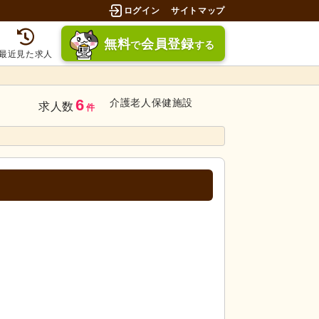
ログイン
サイトマップ
無料
会員登録
で
する
最近見た求人
6
介護老人保健施設
求人数
件