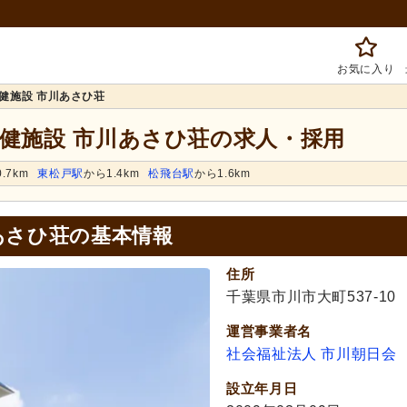
お気に入り
健施設 市川あさひ荘
保健施設 市川あさひ荘の求人・採用
.7km
東松戸駅
から1.4km
松飛台駅
から1.6km
あさひ荘の基本情報
住所
千葉県市川市大町537-10
運営事業者名
社会福祉法人 市川朝日会
設立年月日