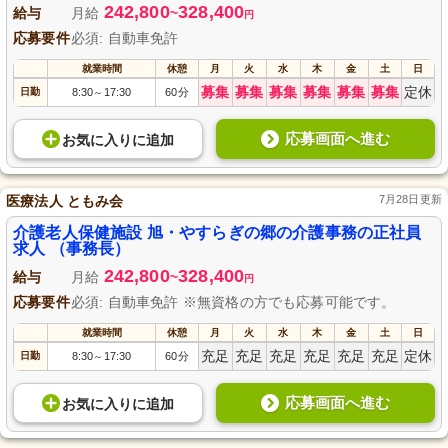
242,800
328,400
給与
月給
~
円
応募要件
必須: 自動車免許
就業時間
休憩
月
火
水
木
金
土
日
募集
募集
募集
募集
募集
募集
定休
日勤
8:30
17:30
60分
～
応募画面へ進む
お気に入り
に
追加
医療法人 ともみ会
7月28日更新
介護老人保健施設 旭・やすらぎの郷の介護事務の正社員
求人 （事務長）
242,800
328,400
給与
月給
~
円
応募要件
必須: 自動車免許 ※無資格の方でも応募可能です。
就業時間
休憩
月
火
水
木
金
土
日
充足
充足
充足
充足
充足
充足
定休
日勤
8:30
17:30
60分
～
応募画面へ進む
お気に入り
に
追加