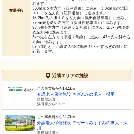
みます。
330m先を右方向（江津道路）に進み、3.3km先の浜田
交通手段
ＪＣＴを左方向（江津道路）に進みます。
16.2km先の旭ＩＣを左方向（浜田自動車道）に進み、
770m先を斜め左方向（浜田自動車道）に進みます。
98m先を左方向（県道５２号線）に進み、2.5km先を斜
め左方向に進みます。
3km先を左方向（県道７号線）に進み、47m先を斜め右
方向に進みます。
87m進むと「介護老人保健施設 旭・やすらぎの郷」に
到着します。
近隣エリアの施設
この事業所から
14.1
km
介護老人保健施設 さざんかの求人・採用
島根県浜田市
浜田駅から6.7km
この事業所から
31.7
km
介護老人保健施設 アゼーリみずすみの求人・採
用
島根県浜田市