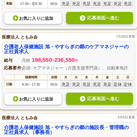
充足
充足
充足
充足
充足
充足
充足
夜勤
17:00
翌9:30
60分
～
応募画面へ進む
お気に入り
に
追加
医療法人 ともみ会
7月28日更新
介護老人保健施設 旭・やすらぎの郷のケアマネジャーの
正社員求人
198,550
236,550
給与
月給
~
円
応募要件
必須: ケアマネジャー（介護支援専門員）、自動車免許
就業時間
休憩
月
火
水
木
金
土
日
充足
充足
充足
充足
充足
定休
定休
日勤
8:30
17:30
60分
～
応募画面へ進む
お気に入り
に
追加
医療法人 ともみ会
8月6日更新
介護老人保健施設 旭・やすらぎの郷の施設長・管理職の
正社員求人 （事務長）