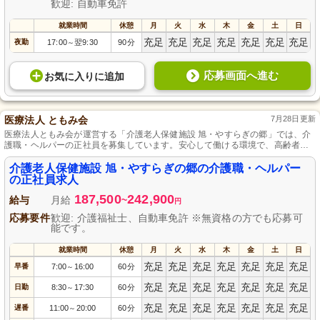
歓迎: 自動車免許
就業時間
休憩
月
火
水
木
金
土
日
充足
充足
充足
充足
充足
充足
充足
夜勤
17:00
翌9:30
90分
～
応募画面へ進む
お気に入り
に
追加
医療法人 ともみ会
7月28日更新
医療法人ともみ会が運営する「介護老人保健施設 旭・やすらぎの郷」では、介
護職・ヘルパーの正社員を募集しています。安心して働ける環境で、高齢者の
方々の日常生活を支援するやりがいのある仕事です。資格や経験は問わず、未
経験者の方も歓迎します。皆様のご応募を心よりお待ちしております。
介護老人保健施設 旭・やすらぎの郷の介護職・ヘルパー
の正社員求人
187,500
242,900
給与
月給
~
円
応募要件
歓迎: 介護福祉士、自動車免許 ※無資格の方でも応募可
能です。
就業時間
休憩
月
火
水
木
金
土
日
充足
充足
充足
充足
充足
充足
充足
早番
7:00
16:00
60分
～
充足
充足
充足
充足
充足
充足
充足
日勤
8:30
17:30
60分
～
充足
充足
充足
充足
充足
充足
充足
遅番
11:00
20:00
60分
～