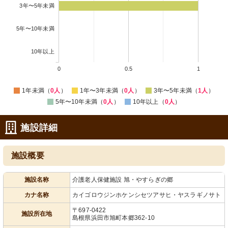
3年〜5年未満
5年〜10年未満
10年以上
0
0.5
1
1年未満（
0人
）
1年〜3年未満（
0人
）
3年〜5年未満（
1人
）
5年〜10年未満（
0人
）
10年以上（
0人
）
施設詳細
施設概要
施設名称
介護老人保健施設 旭・やすらぎの郷
カナ名称
カイゴロウジンホケンシセツアサヒ・ヤスラギノサト
〒697-0422
施設所在地
島根県浜田市旭町本郷362-10