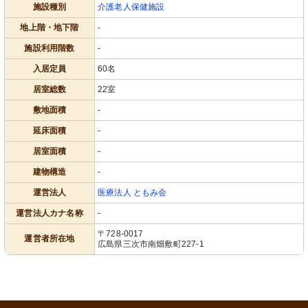
施設種別
介護老人保健施設
地上階・地下階
-
施設利用階数
-
入居定員
60名
居室総数
22室
敷地面積
-
延床面積
-
居室面積
-
建物構造
-
運営法人
医療法人 ともみ会
運営法人カナ名称
-
〒728-0017
運営者所在地
広島県三次市南畑敷町227-1