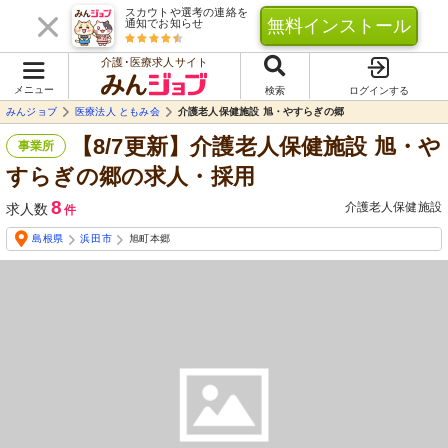
スカウトや選考の連絡を
無料インストール
通知でお知らせ
介護･医療求人サイト
メニュー
検索
ログインする
みんジョブ
医療法人 ともみ会
介護老人保健施設 旭・やすらぎの郷
【8/7更新】介護老人保健施設 旭・や
事業所
すらぎの郷の求人・採用
8
介護老人保健施設
求人数
件
島根県
浜田市
旭町本郷