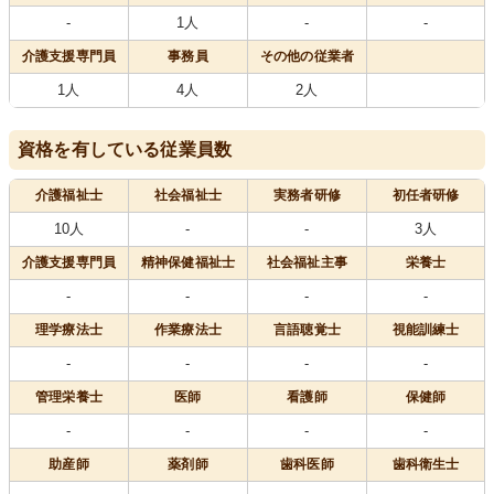
-
1人
-
-
介護支援専門員
事務員
その他の従業者
1人
4人
2人
資格を有している従業員数
介護福祉士
社会福祉士
実務者研修
初任者研修
10人
-
-
3人
介護支援専門員
精神保健福祉士
社会福祉主事
栄養士
-
-
-
-
理学療法士
作業療法士
言語聴覚士
視能訓練士
-
-
-
-
管理栄養士
医師
看護師
保健師
-
-
-
-
助産師
薬剤師
歯科医師
歯科衛生士