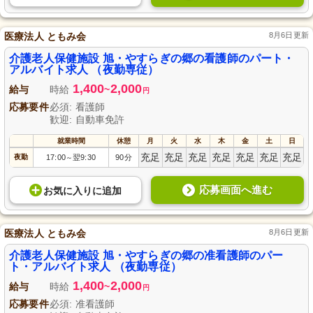
医療法人 ともみ会
8月6日更新
介護老人保健施設 旭・やすらぎの郷の看護師のパート・
アルバイト求人 （夜勤専従）
1,400
2,000
給与
時給
~
円
応募要件
必須: 看護師
歓迎: 自動車免許
就業時間
休憩
月
火
水
木
金
土
日
充足
充足
充足
充足
充足
充足
充足
夜勤
17:00
翌9:30
90分
～
応募画面へ進む
お気に入り
に
追加
医療法人 ともみ会
8月6日更新
介護老人保健施設 旭・やすらぎの郷の准看護師のパー
ト・アルバイト求人 （夜勤専従）
1,400
2,000
給与
時給
~
円
応募要件
必須: 准看護師