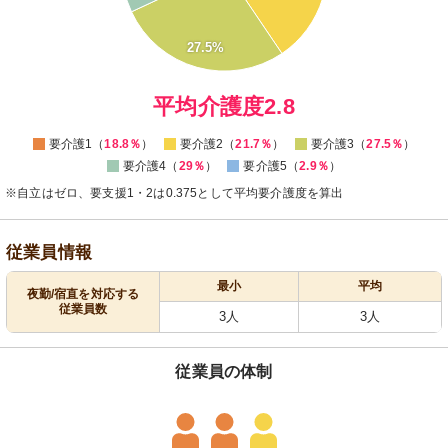
12
10
8
6
27.5%
4
2
0
平均介護度2.8
要介護1（
18.8％
）
要介護2（
21.7％
）
要介護3（
27.5％
）
要介護4（
29％
）
要介護5（
2.9％
）
※自立はゼロ、要支援1・2は0.375として平均要介護度を算出
従業員情報
最小
平均
夜勤/宿直を対応する
従業員数
3人
3人
従業員の体制