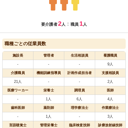
2
1
：
要介護者
人
職員
人
職種ごとの従業員数
施設長
管理者
生活相談員
看護職員
-
-
-
9人
介護職員
機能訓練指導員
計画作成担当者
支援相談員
21人
-
-
2人
医療
ワーカー
栄養士
調理員
医師
-
1人
6人
4人
歯科医師
薬剤師
理学療法士
作業療法士
-
1人
-
3人
言語聴覚士
管理栄養士
臨床検査技師
診療放射線技師