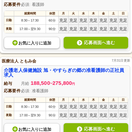
応募要件
必須: 看護師
就業時間
休憩
月
火
水
木
金
土
日
充足
充足
充足
充足
充足
充足
充足
日勤
8:30
17:30
60分
～
充足
充足
充足
充足
充足
充足
充足
夜勤
17:00
翌9:30
90分
～
応募画面へ進む
お気に入り
に
追加
医療法人 ともみ会
7月31日更新
介護老人保健施設 旭・やすらぎの郷の准看護師の正社員
求人
188,500
275,800
給与
月給
~
円
応募要件
必須: 准看護師
就業時間
休憩
月
火
水
木
金
土
日
充足
充足
充足
充足
充足
充足
充足
日勤
8:30
17:30
60分
～
充足
充足
充足
充足
充足
充足
充足
夜勤
17:00
翌9:30
90分
～
応募画面へ進む
お気に入り
に
追加