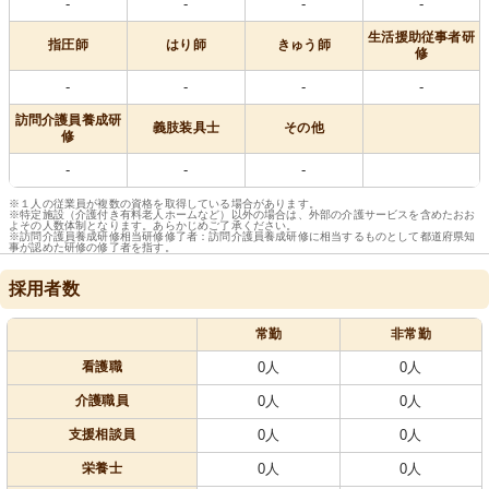
-
-
-
-
生活援助従事者研
指圧師
はり師
きゅう師
修
-
-
-
-
訪問介護員養成研
義肢装具士
その他
修
-
-
-
※１人の従業員が複数の資格を取得している場合があります。
※特定施設（介護付き有料老人ホームなど）以外の場合は、外部の介護サービスを含めたおお
よその人数体制となります。あらかじめご了承ください。
※訪問介護員養成研修相当研修修了者：訪問介護員養成研修に相当するものとして都道府県知
事が認めた研修の修了者を指す。
採用者数
常勤
非常勤
看護職
0人
0人
介護職員
0人
0人
支援相談員
0人
0人
栄養士
0人
0人