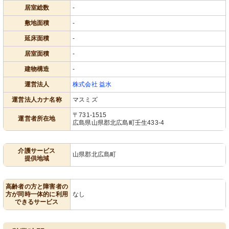
居室総数
-
敷地面積
-
延床面積
-
居室面積
-
建物構造
-
運営法人
株式会社 益水
運営法人カナ名称
マスミズ
〒731-1515
運営者所在地
広島県山県郡北広島町壬生433-4
介護サービス
山県郡北広島町
提供地域
高齢者の方と障害者の
方が同時一体的に利用
なし
できるサービス