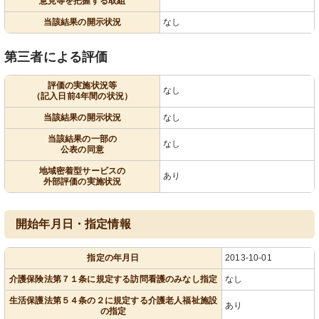
意見等を把握する取組
当該結果の開示状況
なし
第三者による評価
評価の実施状況等
なし
（記入日前4年間の状況）
当該結果の開示状況
なし
当該結果の一部の
なし
公表の同意
地域密着型サービスの
あり
外部評価の実施状況
開始年月日・指定情報
指定の年月日
2013-10-01
介護保険法第７１条に規定する訪問看護のみなし指定
なし
生活保護法第５４条の２に規定する介護老人福祉施設
あり
の指定