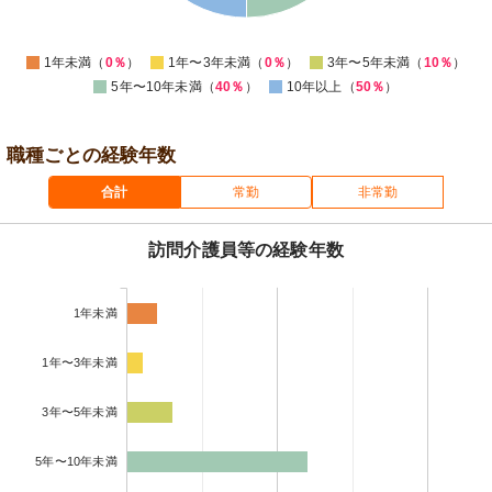
0
-5
0
1年未満（
0％
）
1年〜3年未満（
0％
）
3年〜5年未満（
10％
）
5年〜10年未満（
40％
）
10年以上（
50％
）
職種ごとの経験年数
合計
常勤
非常勤
訪問介護員等の経験年数
1年未満
1年〜3年未満
3年〜5年未満
5年〜10年未満