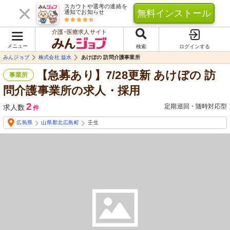
スカウトや選考の連絡を
無料インストール
通知でお知らせ
介護･医療求人サイト
メニュー
検索
ログインする
みんジョブ
株式会社 益水
あけぼの 訪問介護事業所
【急募あり】7/28更新 あけぼの 訪
事業所
問介護事業所の求人・採用
2
定期巡回・随時対応型
求人数
件
広島県
山県郡北広島町
壬生