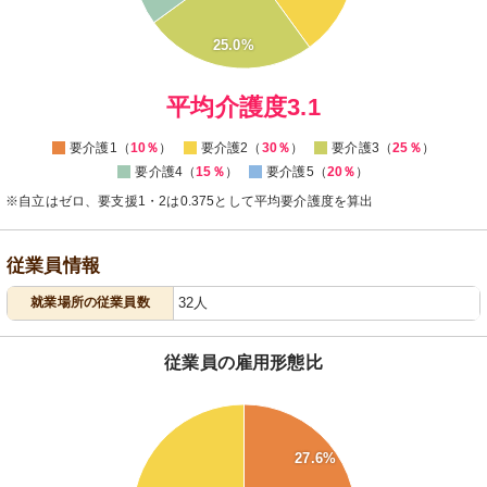
16
14
25.0%
12
10
8
0
平均介護度3.1
要介護1（
10％
）
要介護2（
30％
）
要介護3（
25％
）
要介護4（
15％
）
要介護5（
20％
）
※自立はゼロ、要支援1・2は0.375として平均要介護度を算出
従業員情報
就業場所の従業員数
32人
従業員の雇用形態比
75
70
65
27.6%
60