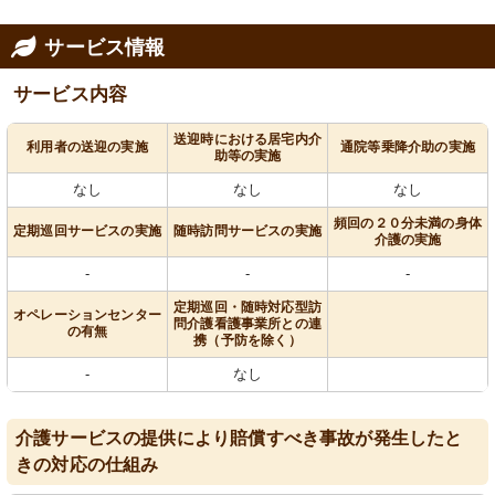
サービス情報
サービス内容
送迎時における居宅内介
利用者の送迎の実施
通院等乗降介助の実施
助等の実施
なし
なし
なし
頻回の２０分未満の身体
定期巡回サービスの実施
随時訪問サービスの実施
介護の実施
-
-
-
定期巡回・随時対応型訪
オペレーションセンター
問介護看護事業所との連
の有無
携（予防を除く）
-
なし
介護サービスの提供により賠償すべき事故が発生したと
きの対応の仕組み