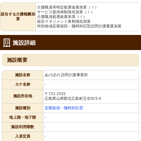
介護職員等特定処遇改善加算（Ⅰ）
サービス提供体制強化加算（Ⅰ）
該当する介護報酬加
介護職員処遇改善加算（Ⅰ）
算
総合マネジメント体制強化加算
特別地域定期巡回・随時対応型訪問介護看護加算
施設詳細
施設概要
施設名称
あけぼの 訪問介護事業所
カナ名称
-
〒731-1515
施設所在地
広島県山県郡北広島町壬生915-4
施設種別
定期巡回・随時対応型
地上階・地下階
-
施設利用階数
-
入居定員
-