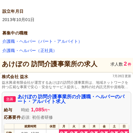
設立年月日
2013年10月01日
募集中の職種
介護職・ヘルパー（パート・アルバイト）
介護職・ヘルパー（正社員）
あけぼの 訪問介護事業所
の求人
2
求人数
件
株式会社 益水
7月28日更新
益水興産有限会社が運営するあけぼの訪問介護事業所は、地域ネットワークを
持つ広範な事業で安心・安全なサービス提供し、無料の社内託児所や資格取得
支援制度を完備した働きやすい環境を提供します。
あけぼの 訪問介護事業所の介護職・ヘルパーのパ
急募
ート・アルバイト求人
1,085
給与
時給
~
円
応募要件
必須: 初任者研修
就業時間
休憩
月
火
水
木
金
土
日