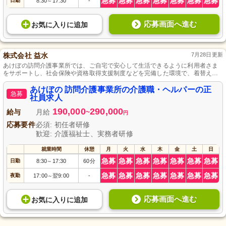
急募
急募
急募
急募
急募
急募
急募
日勤
8:30
17:30
-
～
応募画面へ進む
お気に入り
に
追加
株式会社 益水
7月28日更新
あけぼの訪問介護事業所では、ご自宅で安心して生活できるように利用者さま
をサポートし、社会保険や資格取得支援制度などを完備した環境で、着替えや
入浴、排泄の介助などの介護職募集しています。
あけぼの 訪問介護事業所の介護職・ヘルパーの正
急募
社員求人
190,000
290,000
給与
月給
~
円
応募要件
必須: 初任者研修
歓迎: 介護福祉士、実務者研修
就業時間
休憩
月
火
水
木
金
土
日
急募
急募
急募
急募
急募
急募
急募
日勤
8:30
17:30
60分
～
急募
急募
急募
急募
急募
急募
急募
夜勤
17:00
翌9:00
-
～
応募画面へ進む
お気に入り
に
追加