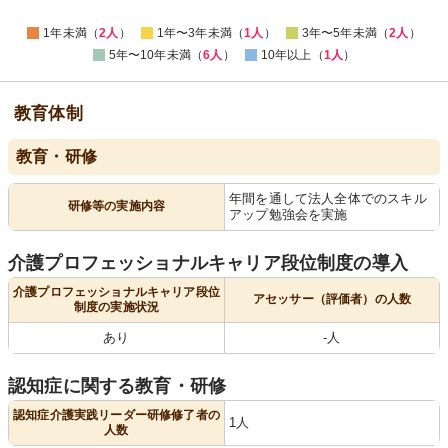
1年未満（
2人
）
1年〜3年未満（
1人
）
3年〜5年未満（
2人
）
5年〜10年未満（
6人
）
10年以上（
1人
）
教育体制
教育・研修
年間を通して法人全体でのスキル
研修等の実施内容
アップ勉強会を実施
介護プロフェッショナルキャリア段位制度の導入
介護プロフェッショナルキャリア段位
アセッサー（評価者）の人数
制度の実施状況
あり
-人
認知症に関する教育・研修
認知症介護実践リーダー研修修了者の
1人
人数