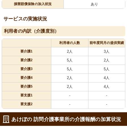
損害賠償保険の加入状況
あり
サービスの実施状況
利用者の内訳（介護度別）
利用者の人数
前年度同月の提供実績
要介護1
2人
3人
要介護2
5人
2人
要介護3
5人
5人
要介護4
2人
4人
要介護5
2人
4人
要支援1
-
-
要支援2
-
-
あけぼの 訪問介護事業所の介護報酬の加算状況