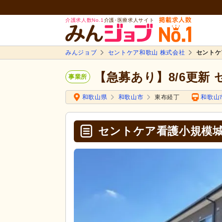
介護求人数No.1
介護･医療求人サイト
みんジョブ
セントケア和歌山 株式会社
セントケ
【急募あり】8/6更新
事業所
和歌山県
和歌山市
東布経丁
和歌山
セントケア看護小規模