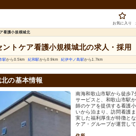
お気に入り
ア看護小規模城北
 セントケア看護小規模城北の求人・採用
市駅
から0.5km
紀和駅
から0.9km
紀伊中ノ島駅
から1.7km
城北の基本情報
南海和歌山市駅から徒歩7
サービスと、和歌山市駅か
師のケアを提供する看護
いから泊まり、訪問看護
実した福利厚生が特徴と
ケア・グループが運営し
住所