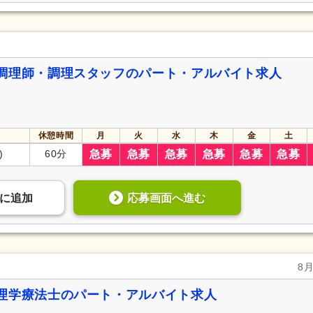
調理師・調理スタッフのパート・アルバイト求人
休憩時間
月
火
水
木
金
土
)
60分
急募
急募
急募
急募
急募
急募
応募画面へ進む
に
追加
8
理学療法士のパート・アルバイト求人