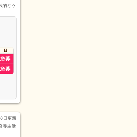
践的なケ
日
急募
急募
28日更新
療養生活