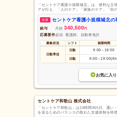
「セントケア看護小規模城北」は、便利な立
アが行え、「人のケア」「家族のケア」「街
セントケア看護小規模城北の
急募
340,500
給与
月給
円
応募要件
必須: 看護師、自動車免許
募集状況
シフト
就業時間
9:00
18:00
日勤
～
日勤専従
9:00
19:00(8h
日勤
～
お気に入り
セントケア和歌山 株式会社
「セントケア和歌山」は24時間365日、通
を送るためのバランスの取れた支援体制を特