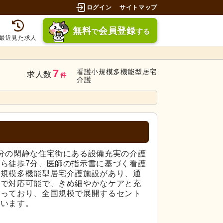
ログイン
サイトマップ
無料
会員登録
で
する
最近見た求人
7
看護小規模多機能型居宅
求人数
件
介護
分の閑静な住宅街にある設備充実の介護
ら徒歩7分、医師の指示書に基づく看護
小規模多機能型居宅介護施設があり、通
まで対応可能で、きめ細やかなケアと充
なっており、全国規模で展開するセント
ています。