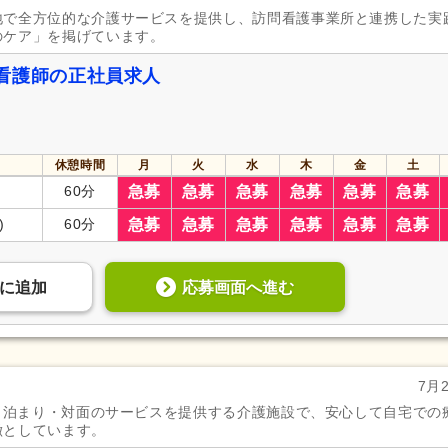
地で全方位的な介護サービスを提供し、訪問看護事業所と連携した実
のケア」を掲げています。
看護師の正社員求人
休憩時間
月
火
水
木
金
土
60分
急募
急募
急募
急募
急募
急募
)
60分
急募
急募
急募
急募
急募
急募
応募画面へ進む
に
追加
7月
い・泊まり・対面のサービスを提供する介護施設で、安心して自宅での
徴としています。