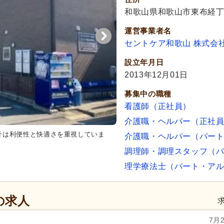
和歌山県和歌山市東布経丁3
運営事業者名
セントケア和歌山 株式会
設立年月日
2013年12月01日
募集中の職種
看護師（正社員）
介護職・ヘルパー（正社
計は利便性と快適さを重視していま
居室
広々としたベッドと窓があ
介護職・ヘルパー（パー
らは自然光が差し込み明るい雰囲
調理師・調理スタッフ（
理学療法士（パート・ア
の求人
7月