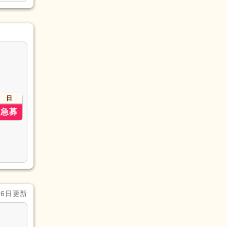
日
急募
月6日更新