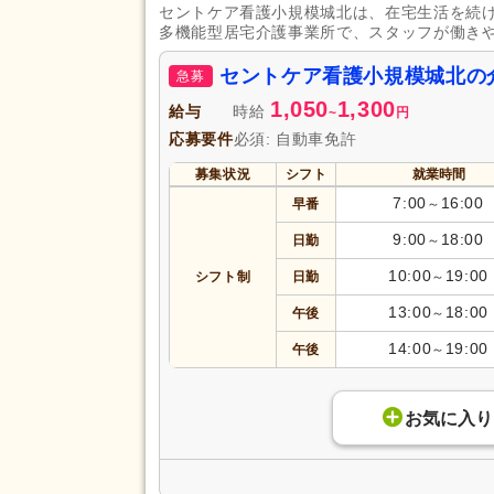
セントケア看護小規模城北は、在宅生活を続
多機能型居宅介護事業所で、スタッフが働き
セントケア看護小規模城北の
急募
1,050
1,300
給与
時給
~
円
応募要件
必須: 自動車免許
募集状況
シフト
就業時間
7:00
16:00
早番
～
9:00
18:00
日勤
～
10:00
19:00
シフト制
日勤
～
13:00
18:00
午後
～
14:00
19:00
午後
～
お気に入り