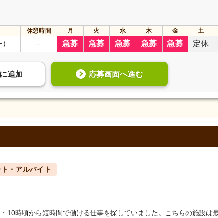
休憩時間
月
火
水
木
金
土
〜)
-
急募
急募
急募
急募
急募
定休
応募画面へ進む
に
追加
ート・アルバイト
日・10時頃から短時間で働ける仕事を探していました。こちらの施設は