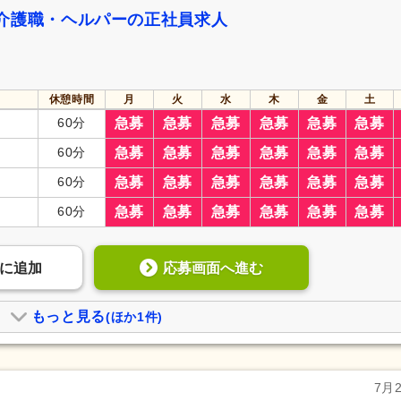
介護職・ヘルパーの正社員求人
休憩時間
月
火
水
木
金
土
60分
急募
急募
急募
急募
急募
急募
60分
急募
急募
急募
急募
急募
急募
60分
急募
急募
急募
急募
急募
急募
60分
急募
急募
急募
急募
急募
急募
応募画面へ進む
に
追加
もっと見る
(ほか1件)
7月