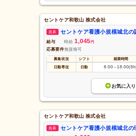
セントケア和歌山 株式会社
セントケア看護小規模城北の
急募
1,045
給与
時給
円
応募要件
無資格可
募集状況
シフト
就業時間
8:00
18:00(8h
日勤専従
日勤
～
お気に入り
セントケア和歌山 株式会社
セントケア看護小規模城北の
急募