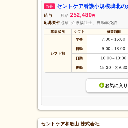
セントケア看護小規模城北の
急募
252,480
給与
月給
円
応募要件
必須: 介護福祉士、自動車免許
募集状況
シフト
就業時間
7:00
16:00
早番
～
9:00
18:00
日勤
～
シフト制
10:00
19:00
日勤
～
15:30
翌9:30
夜勤
～
お気に入り
セントケア和歌山 株式会社