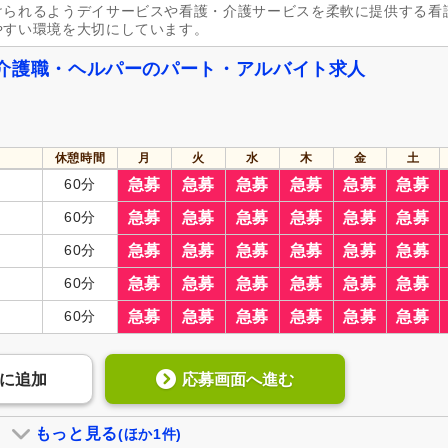
けられるようデイサービスや看護・介護サービスを柔軟に提供する看
やすい環境を大切にしています。
介護職・ヘルパーのパート・アルバイト求人
休憩時間
月
火
水
木
金
土
60分
急募
急募
急募
急募
急募
急募
60分
急募
急募
急募
急募
急募
急募
60分
急募
急募
急募
急募
急募
急募
60分
急募
急募
急募
急募
急募
急募
60分
急募
急募
急募
急募
急募
急募
応募画面へ進む
に
追加
もっと見る
(ほか1件)