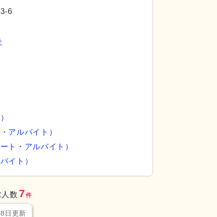
-6
社
員）
り、ゆとりある一人暮らしに最適な空間です。窓か
トイレ
安全に配慮
ト・アルバイト）
気を演出しています。
適にご使用いただけ
パート・アルバイト）
ルバイト）
7
求人数
件
28日更新