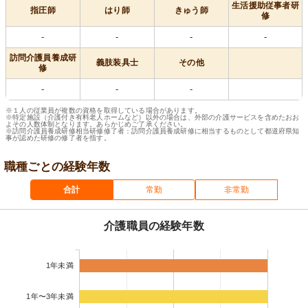
生活援助従事者研
指圧師
はり師
きゅう師
修
-
-
-
-
訪問介護員養成研
義肢装具士
その他
修
-
-
-
※１人の従業員が複数の資格を取得している場合があります。
※特定施設（介護付き有料老人ホームなど）以外の場合は、外部の介護サービスを含めたおお
よその人数体制となります。あらかじめご了承ください。
※訪問介護員養成研修相当研修修了者：訪問介護員養成研修に相当するものとして都道府県知
事が認めた研修の修了者を指す。
職種ごとの経験年数
合計
常勤
非常勤
介護職員の経験年数
1年未満
1年〜3年未満