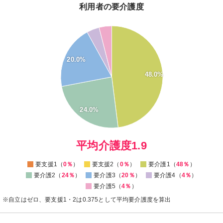
利用者の要介護度
50
45
40
35
20.0%
30
48.0%
25
20
15
10
24.0%
5
0
0
平均介護度1.9
要支援1（
0％
）
要支援2（
0％
）
要介護1（
48％
）
要介護2（
24％
）
要介護3（
20％
）
要介護4（
4％
）
要介護5（
4％
）
※自立はゼロ、要支援1・2は0.375として平均要介護度を算出