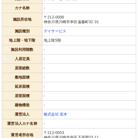
カナ名称
-
〒212-0006
施設所在地
神奈川県川崎市幸区遠藤町32-31
施設種別
デイサービス
地上階・地下階
地上階5階
施設利用階数
-
入居定員
-
居室総数
-
敷地面積
-
延床面積
-
居室面積
-
建物構造
-
運営法人
株式会社 若木
運営法人カナ名称
-
〒212-0053
運営者所在地
神奈川県川崎市幸区下平間23-11