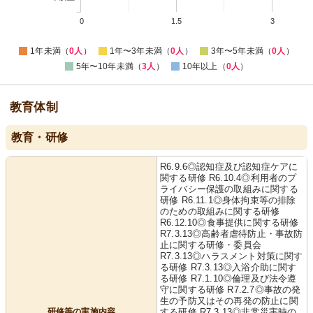
0
1.5
3
1年未満（
0人
）
1年〜3年未満（
0人
）
3年〜5年未満（
0人
）
5年〜10年未満（
3人
）
10年以上（
0人
）
教育体制
教育・研修
R6.9.6◎認知症及び認知症ケアに
関する研修 R6.10.4◎利用者のプ
ライバシー保護の取組みに関する
研修 R6.11.1◎身体拘束等の排除
のための取組みに関する研修
R6.12.10◎食事提供に関する研修
R7.3.13◎高齢者虐待防止・事故防
止に関する研修・委員会
R7.3.13◎ハラスメント対策に関す
る研修 R7.3.13◎入浴介助に関す
る研修 R7.1.10◎倫理及び法令遵
守に関する研修 R7.2.7◎事故の発
生の予防又はその再発の防止に関
研修等の実施内容
する研修 R7.3.13◎非常災害時の