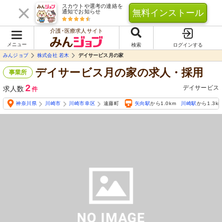
スカウトや選考の連絡を
無料インストール
通知でお知らせ
介護･医療求人サイト
メニュー
検索
ログインする
みんジョブ
株式会社 若木
デイサービス月の家
デイサービス月の家の求人・採用
事業所
2
デイサービス
求人数
件
神奈川県
川崎市
川崎市幸区
遠藤町
矢向駅
から1.0km
川崎駅
から1.3k