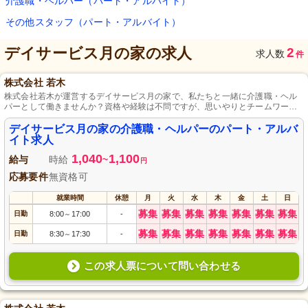
介護職・ヘルパー（パート・アルバイト）
その他スタッフ（パート・アルバイト）
デイサービス月の家
の求人
2
求人数
件
株式会社 若木
株式会社若木が運営するデイサービス月の家で、私たちと一緒に介護職・ヘル
パーとして働きませんか？資格や経験は不問ですが、思いやりとチームワーク
を大切にする心がある方を歓迎します。パート・アルバイトの柔軟な働き方が
可能で、あなたのライフスタイルに合わせた勤務ができます。家庭的な雰囲気
デイサービス月の家の介護職・ヘルパーのパート・アルバ
の中で利用者様に心温まるサービスを提供するお手伝いをしましょう。あなた
イト求人
のご応募を心よりお待ちしております。
1,040
1,100
給与
時給
~
円
応募要件
無資格可
就業時間
休憩
月
火
水
木
金
土
日
募集
募集
募集
募集
募集
募集
募集
日勤
8:00
17:00
-
～
募集
募集
募集
募集
募集
募集
募集
日勤
8:30
17:30
-
～
この求人票について問い合わせる