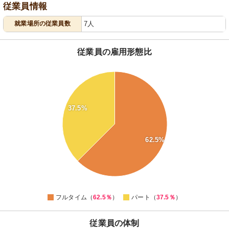
従業員情報
就業場所の従業員数
7人
従業員の雇用形態比
64
62
60
58
56
37.5%
54
52
50
48
62.5%
46
44
42
40
38
36
0
フルタイム（
62.5％
）
パート（
37.5％
）
従業員の体制