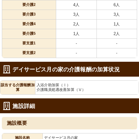
要介護2
4人
6人
要介護3
3人
3人
要介護4
2人
1人
要介護5
1人
2人
要支援1
-
-
要支援2
-
-
デイサービス月の家の介護報酬の加算状況
該当する介護報酬加
入浴介助加算（Ⅰ）
算
介護職員処遇改善加算（Ⅴ）
施設詳細
施設概要
施設名称
デイサービス月の家