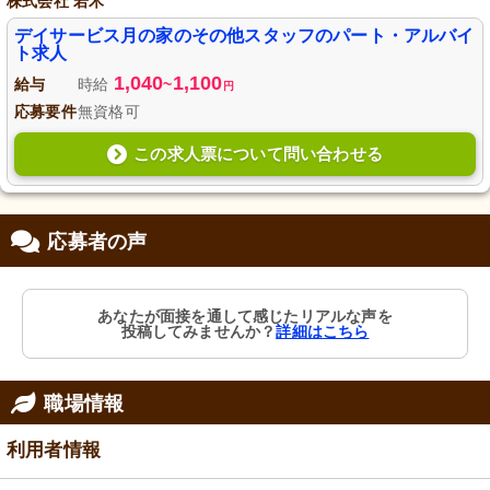
株式会社 若木
デイサービス月の家のその他スタッフのパート・アルバイ
ト求人
1,040
1,100
給与
時給
~
円
応募要件
無資格可
この求人票について問い合わせる
応募者の声
あなたが面接を通して感じたリアルな声を
投稿してみませんか？
詳細はこちら
職場情報
利用者情報