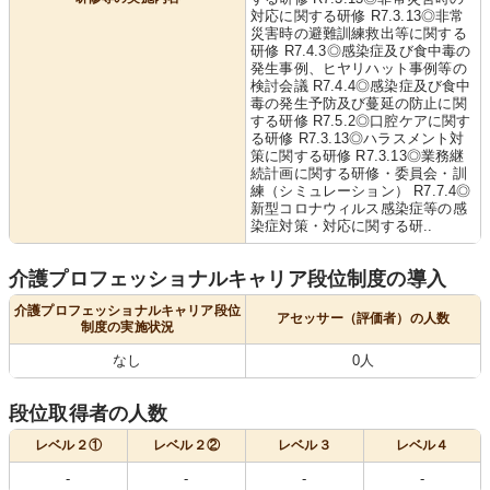
対応に関する研修 R7.3.13◎非常
災害時の避難訓練救出等に関する
研修 R7.4.3◎感染症及び食中毒の
発生事例、ヒヤリハット事例等の
検討会議 R7.4.4◎感染症及び食中
毒の発生予防及び蔓延の防止に関
する研修 R7.5.2◎口腔ケアに関す
る研修 R7.3.13◎ハラスメント対
策に関する研修 R7.3.13◎業務継
続計画に関する研修・委員会・訓
練（シミュレーション） R7.7.4◎
新型コロナウィルス感染症等の感
染症対策・対応に関する研..
介護プロフェッショナルキャリア段位制度の導入
介護プロフェッショナルキャリア段位
アセッサー（評価者）の人数
制度の実施状況
なし
0人
段位取得者の人数
レベル２①
レベル２②
レベル３
レベル４
-
-
-
-