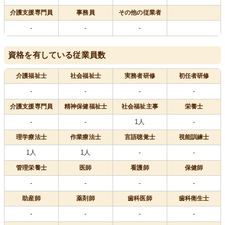
介護支援専門員
事務員
その他の従業者
-
-
-
資格を有している従業員数
介護福祉士
社会福祉士
実務者研修
初任者研修
-
-
-
-
介護支援専門員
精神保健福祉士
社会福祉主事
栄養士
-
-
1人
-
理学療法士
作業療法士
言語聴覚士
視能訓練士
1人
1人
-
-
管理栄養士
医師
看護師
保健師
-
-
-
-
助産師
薬剤師
歯科医師
歯科衛生士
-
-
-
-