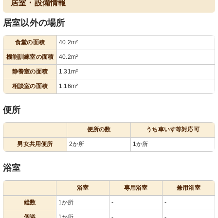
居室・設備情報
居室以外の場所
食堂の面積
40.2m²
機能訓練室の面積
40.2m²
静養室の面積
1.31m²
相談室の面積
1.16m²
便所
便所の数
うち車いす等対応可
男女共用便所
2か所
1か所
浴室
浴室
専用浴室
兼用浴室
総数
1か所
-
-
個浴
1か所
-
-