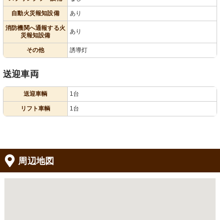
自動火災報知設備
あり
消防機関へ通報する火
あり
災報知設備
その他
誘導灯
送迎車両
送迎車輌
1台
リフト車輌
1台
周辺地図