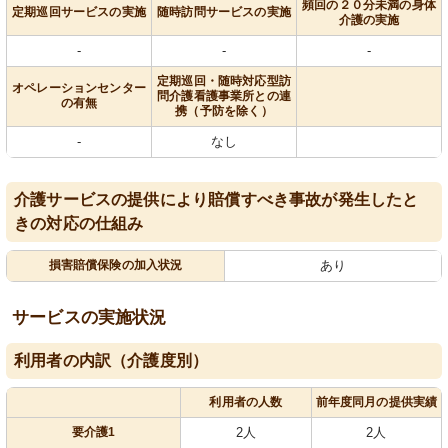
頻回の２０分未満の身体
定期巡回サービスの実施
随時訪問サービスの実施
介護の実施
-
-
-
定期巡回・随時対応型訪
オペレーションセンター
問介護看護事業所との連
の有無
携（予防を除く）
-
なし
介護サービスの提供により賠償すべき事故が発生したと
きの対応の仕組み
損害賠償保険の加入状況
あり
サービスの実施状況
利用者の内訳（介護度別）
利用者の人数
前年度同月の提供実績
要介護1
2人
2人