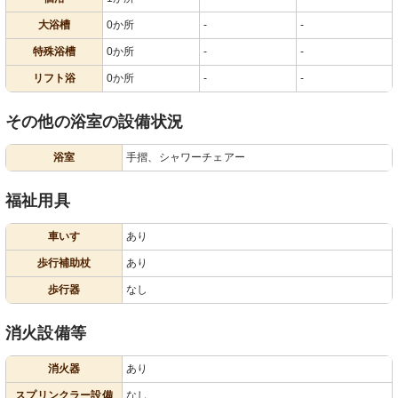
大浴槽
0か所
-
-
特殊浴槽
0か所
-
-
リフト浴
0か所
-
-
その他の浴室の設備状況
浴室
手摺、シャワーチェアー
福祉用具
車いす
あり
歩行補助杖
あり
歩行器
なし
消火設備等
消火器
あり
スプリンクラー設備
なし