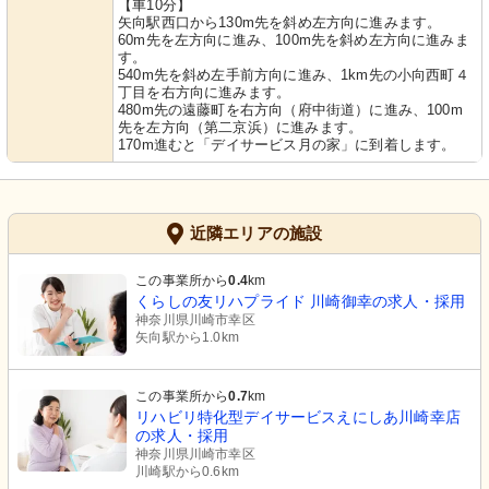
【車10分】
矢向駅西口から130m先を斜め左方向に進みます。
60m先を左方向に進み、100m先を斜め左方向に進みま
す。
540m先を斜め左手前方向に進み、1km先の小向西町４
丁目を右方向に進みます。
480m先の遠藤町を右方向（府中街道）に進み、100m
先を左方向（第二京浜）に進みます。
170m進むと「デイサービス月の家」に到着します。
近隣エリアの施設
この事業所から
0.4
km
くらしの友リハプライド 川崎御幸の求人・採用
神奈川県川崎市幸区
矢向駅から1.0km
この事業所から
0.7
km
リハビリ特化型デイサービスえにしあ川崎幸店
の求人・採用
神奈川県川崎市幸区
川崎駅から0.6km