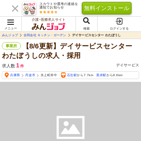
スカウトや選考の連絡を
無料インストール
通知でお知らせ
介護･医療求人サイト
メニュー
検索
ログインする
みんジョブ
合同会社 キッチン・ガーデン
デイサービスセンター わたぼうし
【8/6更新】デイサービスセンター
事業所
わたぼうしの求人・採用
1
デイサービス
求人数
件
兵庫県
丹波市
氷上町井中
石生駅
から7.7km
黒井駅
から8.6km