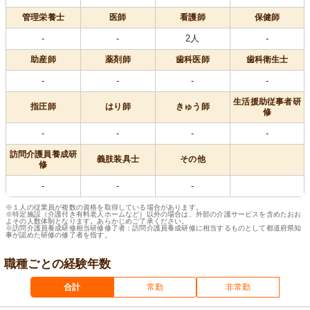
管理栄養士
医師
看護師
保健師
-
-
2人
-
助産師
薬剤師
歯科医師
歯科衛生士
-
-
-
-
生活援助従事者研
指圧師
はり師
きゅう師
修
-
-
-
-
訪問介護員養成研
義肢装具士
その他
修
-
-
-
※１人の従業員が複数の資格を取得している場合があります。
※特定施設（介護付き有料老人ホームなど）以外の場合は、外部の介護サービスを含めたおお
よその人数体制となります。あらかじめご了承ください。
※訪問介護員養成研修相当研修修了者：訪問介護員養成研修に相当するものとして都道府県知
事が認めた研修の修了者を指す。
職種ごとの経験年数
合計
常勤
非常勤