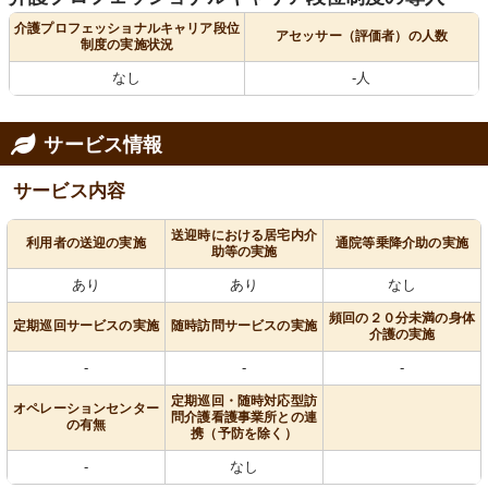
介護プロフェッショナルキャリア段位
アセッサー（評価者）の人数
制度の実施状況
なし
-人
サービス情報
サービス内容
送迎時における居宅内介
利用者の送迎の実施
通院等乗降介助の実施
助等の実施
あり
あり
なし
頻回の２０分未満の身体
定期巡回サービスの実施
随時訪問サービスの実施
介護の実施
-
-
-
定期巡回・随時対応型訪
オペレーションセンター
問介護看護事業所との連
の有無
携（予防を除く）
-
なし