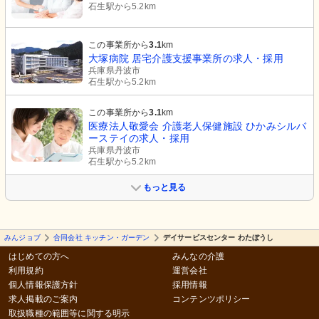
石生駅から5.2km
この事業所から
3.1
km
大塚病院 居宅介護支援事業所の求人・採用
兵庫県丹波市
石生駅から5.2km
この事業所から
3.1
km
医療法人敬愛会 介護老人保健施設 ひかみシルバ
ーステイの求人・採用
兵庫県丹波市
石生駅から5.2km
もっと見る
みんジョブ
合同会社 キッチン・ガーデン
デイサービスセンター わたぼうし
はじめての方へ
みんなの介護
利用規約
運営会社
個人情報保護方針
採用情報
求人掲載のご案内
コンテンツポリシー
取扱職種の範囲等に関する明示