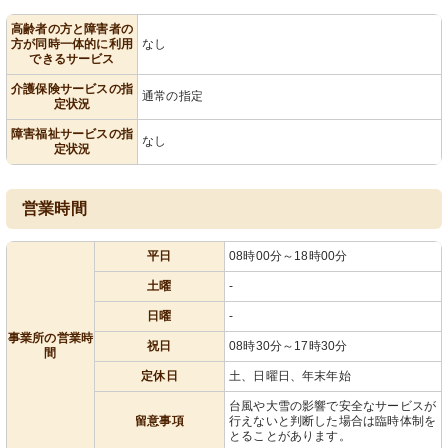
高齢者の方と障害者の
方が同時一体的に利用
なし
できるサービス
介護保険サービスの指
通常の指定
定状況
障害福祉サービスの指
なし
定状況
営業時間
平日
08時00分～18時00分
土曜
-
日曜
-
事業所の営業時
祝日
08時30分～17時30分
間
定休日
土、日曜日、年末年始
台風や大雪の影響で安全なサービスが
留意事項
行えないと判断した場合は臨時体制を
とることがあります。