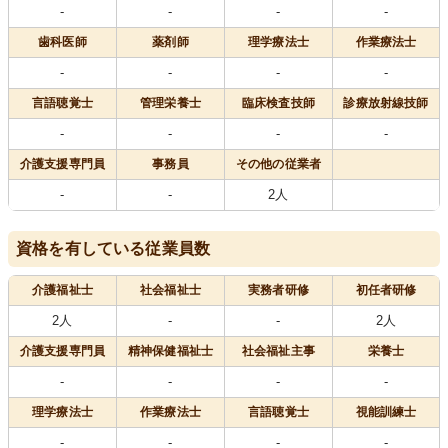
-
-
-
-
歯科医師
薬剤師
理学療法士
作業療法士
-
-
-
-
言語聴覚士
管理栄養士
臨床検査技師
診療放射線技師
-
-
-
-
介護支援専門員
事務員
その他の従業者
-
-
2人
資格を有している従業員数
介護福祉士
社会福祉士
実務者研修
初任者研修
2人
-
-
2人
介護支援専門員
精神保健福祉士
社会福祉主事
栄養士
-
-
-
-
理学療法士
作業療法士
言語聴覚士
視能訓練士
-
-
-
-