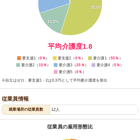
30
55.0%
25
20
15
15.0%
10
5
0
-5
0
平均介護度1.8
要支援1（
0％
）
要支援2（
0％
）
要介護1（
55％
）
要介護2（
15％
）
要介護3（
25％
）
要介護4（
5％
）
要介護5（
0％
）
※自立はゼロ、要支援1・2は0.375として平均要介護度を算出
従業員情報
就業場所の従業員数
12人
従業員の雇用形態比