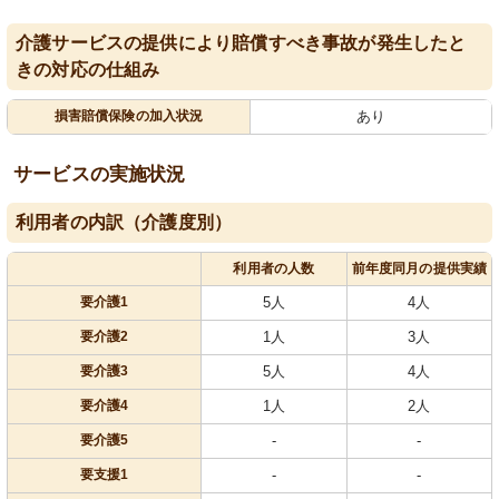
介護サービスの提供により賠償すべき事故が発生したと
きの対応の仕組み
損害賠償保険の加入状況
あり
サービスの実施状況
利用者の内訳（介護度別）
利用者の人数
前年度同月の提供実績
要介護1
5人
4人
要介護2
1人
3人
要介護3
5人
4人
要介護4
1人
2人
要介護5
-
-
要支援1
-
-