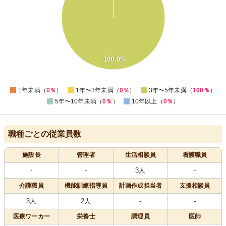
70
60
50
40
30
20
100.0%
10
0
-10
0
1年未満（
0％
）
1年〜3年未満（
0％
）
3年〜5年未満（
100％
）
5年〜10年未満（
0％
）
10年以上（
0％
）
職種ごとの従業員数
施設長
管理者
生活相談員
看護職員
-
-
3人
-
介護職員
機能訓練指導員
計画作成担当者
支援相談員
3人
2人
-
-
医療
ワーカー
栄養士
調理員
医師