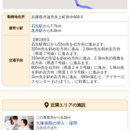
勤務地住所
兵庫県丹波市氷上町井中669-5
石生駅
から7.7km
最寄り駅
黒井駅
から8.6km
【車18分】
石生駅西口から53m先を右方向に進みます。
320m先を斜め右方向に進み、2.6km先を斜め左方向
（県道７号線）に進みます。
310m先の市辺を斜め右方向に進み、2.3km先の桟敷を
交通手段
左方向（県道７号線）に進みます。
800m先を右方向（県道２８５号線）に進み、1.9km先
を斜め左方向（県道１０９号線）に進みます。
1km先を斜め左方向に進み、690m進むと「デイサービ
スセンター わたぼうし」に到着します。
近隣エリアの施設
この事業所から
3.1
km
大塚病院の求人・採用
兵庫県丹波市