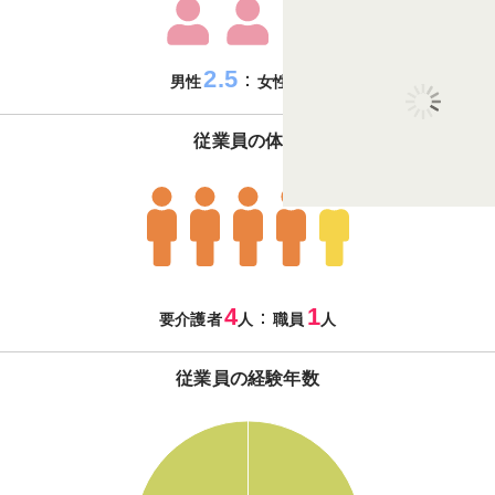
2.5
7.5
：
男性
女性
従業員の体制
4
1
：
要介護者
人
職員
人
従業員の経験年数
110
100
90
80