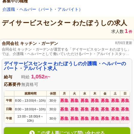
募集中の職種
介護職・ヘルパー（パート・アルバイト）
デイサービスセンター わたぼうし
の求人
1
求人数
件
合同会社 キッチン・ガーデン
8月6日更新
合同会社 キッチン・ガーデンが運営する「デイサービスセンター わたぼうし」
では、介護職・ヘルパーとして働いていただけるパート・アルバイトスタッフ
を募集しています。温かい雰囲気の中で、利用者様一人ひとりの「日常」を支
えるお仕事です。未経験・資格不問で、チームと共に成長していける環境が整
デイサービスセンター わたぼうしの介護職・ヘルパーの
っています。この機会に、一緒に働きやすさとやりがいを感じてみませんか？
パート・アルバイト求人
あなたのご応募をお待ちしています！
1,052
給与
時給
~
円
応募要件
無資格可
就業時間
休憩
月
火
水
木
金
土
日
募集
募集
募集
募集
募集
募集
募集
午前
8:00
13:00(4
10h)
30分
～
～
募集
募集
募集
募集
募集
募集
募集
日勤
8:00
18:00(4
10h)
30分
～
～
13:00
18:00(4
～
～
募集
募集
募集
募集
募集
募集
募集
午後
30分
10h)
この求人票について問い合わせる