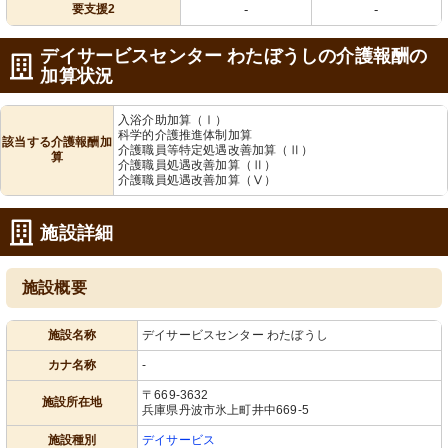
要支援2
-
-
デイサービスセンター わたぼうしの介護報酬の
加算状況
入浴介助加算（Ⅰ）
科学的介護推進体制加算
該当する介護報酬加
介護職員等特定処遇改善加算（Ⅱ）
算
介護職員処遇改善加算（Ⅱ）
介護職員処遇改善加算（Ⅴ）
施設詳細
施設概要
施設名称
デイサービスセンター わたぼうし
カナ名称
-
〒669-3632
施設所在地
兵庫県丹波市氷上町井中669-5
施設種別
デイサービス