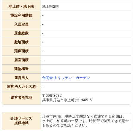
地上階・地下階
地上階2階
施設利用階数
-
入居定員
-
居室総数
-
敷地面積
-
延床面積
-
居室面積
-
建物構造
-
運営法人
合同会社 キッチン・ガーデン
運営法人カナ名称
-
〒669-3632
運営者所在地
兵庫県丹波市氷上町井中669-5
丹波市内 ※、現時点で問題なく送迎できる範囲は、
介護サービス
氷上町、柏原町の一部です。時間帯で調整できる場合
提供地域
もあるのでご相談ください。