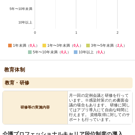
5年〜10年未満
10年以上
0
1
2
1年未満（
0人
）
1年〜3年未満（
0人
）
3年〜5年未満（
2人
）
5年〜10年未満（
0人
）
10年以上（
0人
）
教育体制
教育・研修
月一回の定例会議と研修を行って
います。※感染対策のため書面会
議の場合もあります。 研修に関し
研修等の実施内容
てはアプリ導入にて自由な時間に
行えます。 資格取得に対してのサ
ポートも行っています。
介護プロフェッショナルキャリア段位制度の導入