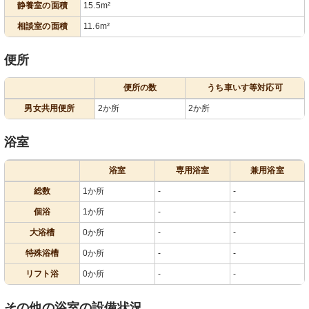
静養室の面積
15.5m²
相談室の面積
11.6m²
便所
便所の数
うち車いす等対応可
男女共用便所
2か所
2か所
浴室
浴室
専用浴室
兼用浴室
総数
1か所
-
-
個浴
1か所
-
-
大浴槽
0か所
-
-
特殊浴槽
0か所
-
-
リフト浴
0か所
-
-
その他の浴室の設備状況