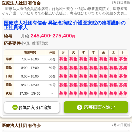
医療法人社団 有信会
7月29日更新
「医療法人有信会呉記念病院」は地域の安心・信頼の療養型病院で、医療療養
から介護、リハビリまでの幅広い支援と、患者様ひとりひとりの笑顔を大切
に、資格取得支援制度も設け、看護のプロを育てています。
医療法人社団有信会 呉記念病院 介護医療院の准看護師の
正社員求人
245,400
275,400
給与
月給
~
円
応募要件
必須: 准看護師
就業時間
休憩
月
火
水
木
金
土
日
募集
募集
募集
募集
募集
募集
募集
早番
7:00
16:00
60分
～
募集
募集
募集
募集
募集
募集
募集
日勤
8:00
17:00
60分
～
募集
募集
募集
募集
募集
募集
募集
日勤
9:00
18:00
60分
～
募集
募集
募集
募集
募集
募集
募集
日勤
9:30
18:30
60分
～
募集
募集
募集
募集
募集
募集
募集
夜勤
17:30
翌9:30
-
～
応募画面へ進む
お気に入り
に
追加
医療法人社団 有信会
7月28日更新