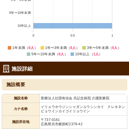
5年〜10年未満
10年以上
0
0.5
1
1年未満（
0人
）
1年〜3年未満（
0人
）
3年〜5年未満（
0人
）
5年〜10年未満（
0人
）
10年以上（
1人
）
施設詳細
施設概要
施設名称
医療法人社団有信会 呉記念病院 介護医療院
イリョウホウジンシャダンユウシンカイ クレキネン
カナ名称
ビョウインカイゴイリョウイン
〒737-0161
施設所在地
広島県呉市郷原町2379-42