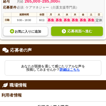
265,000
285,000
給与
月給
~
円
応募要件
必須: ケアマネジャー（介護支援専門員）
就業時間
休憩
月
火
水
木
金
土
日
募集
募集
募集
募集
募集
募集
定休
日勤
9:00
18:00
60分
～
応募画面へ進む
お気に入り
に
追加
応募者の声
あなたが面接を通して感じたリアルな声を
投稿してみませんか？
詳細はこちら
職場情報
利用者情報