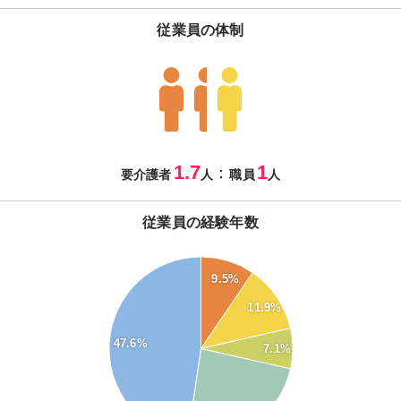
従業員の体制
1.7
1
：
要介護者
人
職員
人
従業員の経験年数
50
9.5%
45
40
11.9%
35
47.6%
30
7.1%
25
20