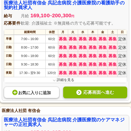
医療法人社団有信会 呉記念病院 介護医療院の看護助手の
契約社員求人
169,100
200,300
給与
月給
~
円
応募要件
歓迎: 介護福祉士 ※無資格の方でも応募可能です。
就業時間
休憩
月
火
水
木
金
土
日
募集
募集
募集
募集
募集
募集
定休
早番
7:00
16:00
60分
～
募集
募集
募集
募集
募集
募集
定休
日勤
8:00
17:00
60分
～
募集
募集
募集
募集
募集
募集
定休
日勤
9:00
18:00
60分
～
募集
募集
募集
募集
募集
募集
定休
日勤
9:30
18:30
60分
～
募集
募集
募集
募集
募集
募集
定休
夜勤
17:30
翌9:30
120分
～
詳細を見る
応募画面へ進む
お気に入り
に
追加
医療法人社団 有信会
医療法人社団有信会 呉記念病院 介護医療院のケアマネジ
ャーの正社員求人