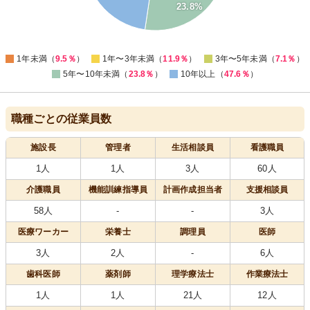
15
23.8%
10
5
0
1年未満（
9.5％
）
1年〜3年未満（
11.9％
）
3年〜5年未満（
7.1％
）
5年〜10年未満（
23.8％
）
10年以上（
47.6％
）
職種ごとの従業員数
施設長
管理者
生活相談員
看護職員
1人
1人
3人
60人
介護職員
機能訓練指導員
計画作成担当者
支援相談員
58人
-
-
3人
医療
ワーカー
栄養士
調理員
医師
3人
2人
-
6人
歯科医師
薬剤師
理学療法士
作業療法士
1人
1人
21人
12人