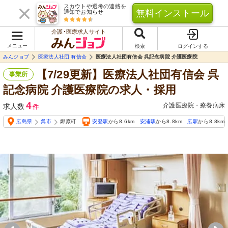
スカウトや選考の連絡を
無料インストール
通知でお知らせ
介護･医療求人サイト
メニュー
検索
ログインする
みんジョブ
医療法人社団 有信会
医療法人社団有信会 呉記念病院 介護医療院
【7/29更新】医療法人社団有信会 呉
事業所
記念病院 介護医療院の求人・採用
4
介護医療院・療養病床
求人数
件
広島県
呉市
郷原町
安登駅
から8.6km
安浦駅
から8.8km
広駅
から8.8km