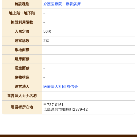
施設種別
介護医療院・療養病床
地上階・地下階
-
施設利用階数
-
入居定員
50名
居室総数
2室
敷地面積
-
延床面積
-
居室面積
-
建物構造
-
運営法人
医療法人社団 有信会
運営法人カナ名称
-
〒737-0161
運営者所在地
広島県呉市郷原町2379-42