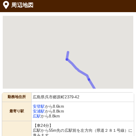
周辺地図
勤務地住所
広島県呉市郷原町2379-42
安登駅
から8.6km
最寄り駅
安浦駅
から8.8km
広駅
から8.8km
【車24分】
広駅から55m先の広駅前を左方向（県道２８１号線）に
進みます。