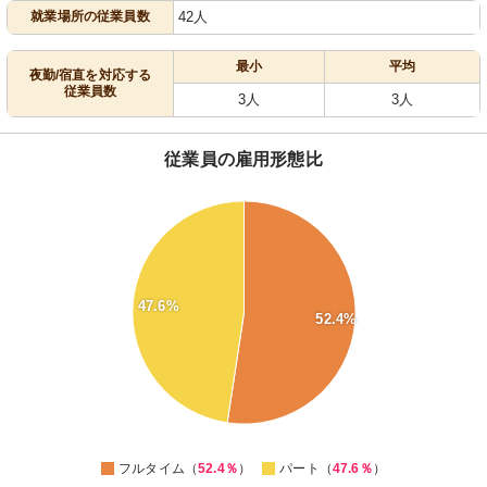
就業場所の従業員数
42人
最小
平均
夜勤/宿直を対応する
従業員数
3人
3人
従業員の雇用形態比
52.5
52
51.5
51
50.5
47.6%
52.4%
50
49.5
49
48.5
48
47.5
0
フルタイム（
52.4％
）
パート（
47.6％
）