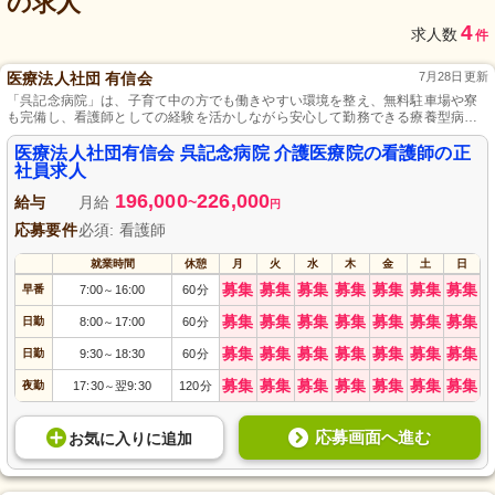
の求人
4
求人数
件
医療法人社団 有信会
7月28日更新
「呉記念病院」は、子育て中の方でも働きやすい環境を整え、無料駐車場や寮
も完備し、看護師としての経験を活かしながら安心して勤務できる療養型病院
です。
医療法人社団有信会 呉記念病院 介護医療院の看護師の正
社員求人
196,000
226,000
給与
月給
~
円
応募要件
必須: 看護師
就業時間
休憩
月
火
水
木
金
土
日
募集
募集
募集
募集
募集
募集
募集
早番
7:00
16:00
60分
～
募集
募集
募集
募集
募集
募集
募集
日勤
8:00
17:00
60分
～
募集
募集
募集
募集
募集
募集
募集
日勤
9:30
18:30
60分
～
募集
募集
募集
募集
募集
募集
募集
夜勤
17:30
翌9:30
120分
～
応募画面へ進む
お気に入り
に
追加