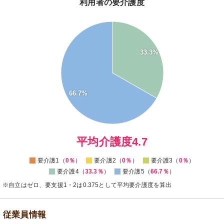
利用者の要介護度
70
60
33.3%
50
40
30
66.7%
20
10
0
0
平均介護度4.7
要介護1（
0％
）
要介護2（
0％
）
要介護3（
0％
）
要介護4（
33.3％
）
要介護5（
66.7％
）
※自立はゼロ、要支援1・2は0.375として平均要介護度を算出
従業員情報