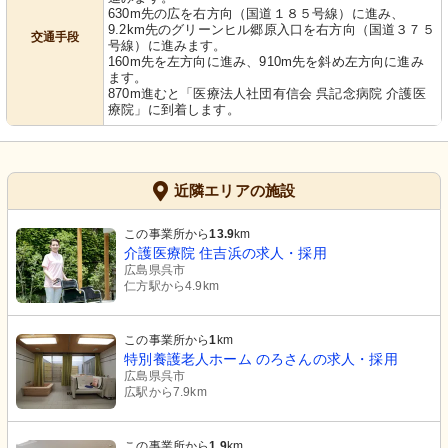
630m先の広を右方向（国道１８５号線）に進み、
9.2km先のグリーンヒル郷原入口を右方向（国道３７５
交通手段
号線）に進みます。
160m先を左方向に進み、910m先を斜め左方向に進み
ます。
870m進むと「医療法人社団有信会 呉記念病院 介護医
療院」に到着します。
近隣エリアの施設
この事業所から
13.9
km
介護医療院 住吉浜の求人・採用
広島県呉市
仁方駅から4.9km
この事業所から
1
km
特別養護老人ホーム のろさんの求人・採用
広島県呉市
広駅から7.9km
この事業所から
1.9
km