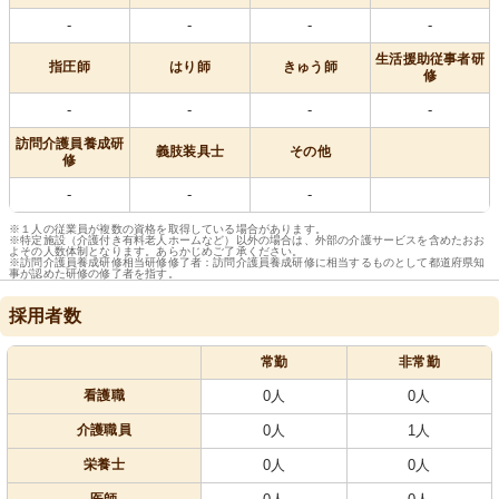
-
-
-
-
生活援助従事者研
指圧師
はり師
きゅう師
修
-
-
-
-
訪問介護員養成研
義肢装具士
その他
修
-
-
-
※１人の従業員が複数の資格を取得している場合があります。
※特定施設（介護付き有料老人ホームなど）以外の場合は、外部の介護サービスを含めたおお
よその人数体制となります。あらかじめご了承ください。
※訪問介護員養成研修相当研修修了者：訪問介護員養成研修に相当するものとして都道府県知
事が認めた研修の修了者を指す。
採用者数
常勤
非常勤
看護職
0人
0人
介護職員
0人
1人
栄養士
0人
0人