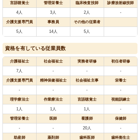
言語聴覚士
管理栄養士
臨床検査技師
診療放射線技師
4人
3人
2人
-
介護支援専門員
事務員
その他の従業者
5人
14人
5人
資格を有している従業員数
介護福祉士
社会福祉士
実務者研修
初任者研修
7人
-
-
-
介護支援専門員
精神保健福祉士
社会福祉主事
栄養士
-
-
-
-
理学療法士
作業療法士
言語聴覚士
視能訓練士
1人
1人
1人
-
管理栄養士
医師
看護師
保健師
-
-
20人
-
助産師
薬剤師
歯科医師
歯科衛生士