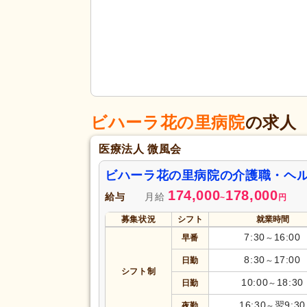
ビハーラ花の里病院
の求人
医療法人 微風会
ビハーラ花の里病院の介護職・ヘ
174,000
178,000
給与
月給
~
円
募集状況
シフト
就業時間
7:30
16:00
早番
～
8:30
17:00
日勤
～
シフト制
10:00
18:30
日勤
～
16:30
翌9:30
夜勤
～