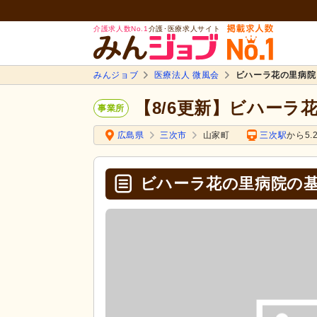
介護求人数No.1
介護･医療求人サイト
みんジョブ
医療法人 微風会
ビハーラ花の里病院
【8/6更新】ビハーラ
事業所
広島県
三次市
山家町
三次駅
から5.
ビハーラ花の里病院の