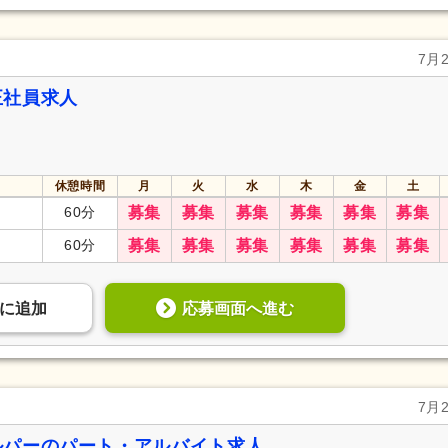
7月
正社員求人
休憩時間
月
火
水
木
金
土
60分
募集
募集
募集
募集
募集
募集
60分
募集
募集
募集
募集
募集
募集
応募画面へ進む
に
追加
7月
ルパーのパート・アルバイト求人