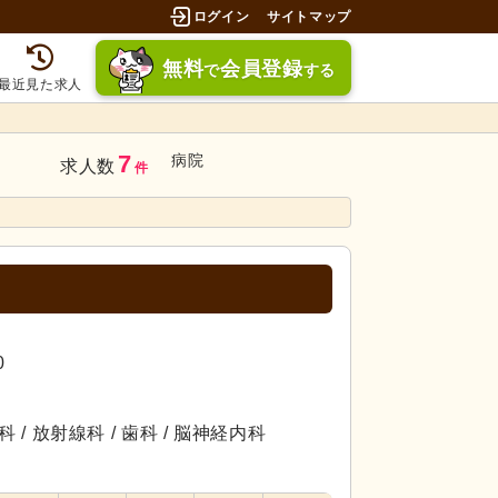
ログイン
サイトマップ
無料
会員登録
で
する
最近見た求人
7
病院
求人数
件
0
 / 放射線科 / 歯科 / 脳神経内科