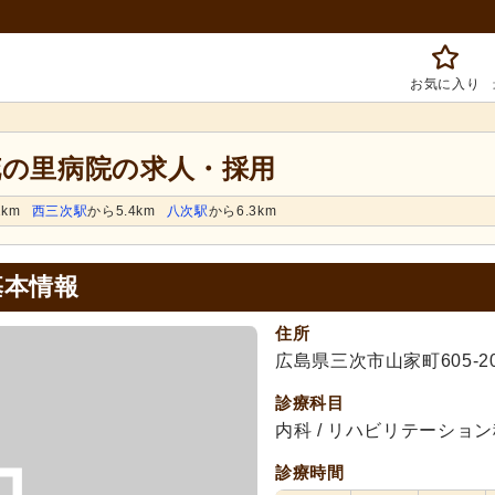
お気に入り
花の里病院の求人・採用
2km
西三次駅
から5.4km
八次駅
から6.3km
基本情報
住所
広島県三次市山家町605-2
診療科目
内科 / リハビリテーション科
診療時間