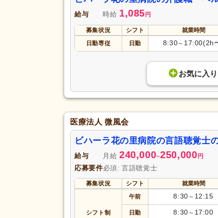
1,085
給与
時給
円
募集状況
シフト
就業時間
8:30
17:00(2h
日勤専従
日勤
～
お気に入り
医療法人 微風会
ビハーラ花の里病院の言語聴覚士
240,000
250,000
給与
月給
~
円
応募要件
必須: 言語聴覚士
募集状況
シフト
就業時間
8:30
12:15
午前
～
8:30
17:00
シフト制
日勤
～