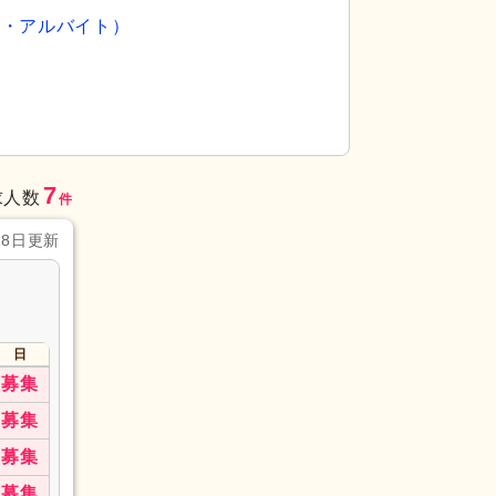
ト・アルバイト）
7
求人数
件
28日更新
日
募集
募集
募集
募集