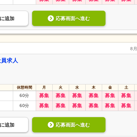
応募画面へ進む
に
追加
8
社員求人
休憩時間
月
火
水
木
金
土
60分
募集
募集
募集
募集
募集
募集
60分
募集
募集
募集
募集
募集
募集
応募画面へ進む
に
追加