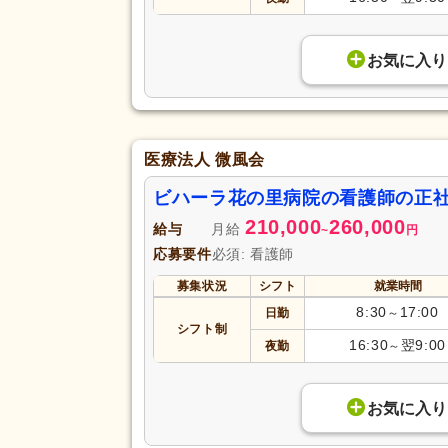
お気に入り
医療法人 微風会
ビハーラ花の里病院の看護師の正
210,000
260,000
給与
月給
~
円
応募要件
必須: 看護師
募集状況
シフト
就業時間
8:30
17:00
日勤
～
シフト制
16:30
翌9:00
夜勤
～
お気に入り