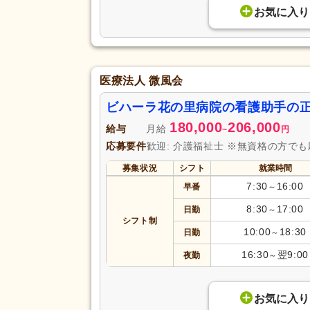
お気に入り
医療法人 微風会
ビハーラ花の里病院の看護助手の
180,000
206,000
給与
月給
~
円
応募要件
歓迎: 介護福祉士 ※無資格の方で
募集状況
シフト
就業時間
7:30
16:00
早番
～
8:30
17:00
日勤
～
シフト制
10:00
18:30
日勤
～
16:30
翌9:00
夜勤
～
お気に入り