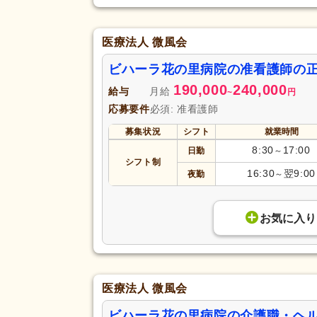
医療法人 微風会
ビハーラ花の里病院の准看護師の
190,000
240,000
給与
月給
~
円
応募要件
必須: 准看護師
募集状況
シフト
就業時間
8:30
17:00
日勤
～
シフト制
16:30
翌9:00
夜勤
～
お気に入り
医療法人 微風会
ビハーラ花の里病院の介護職・ヘ