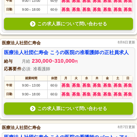
募集
募集
募集
募集
募集
募集
募集
午前
9:00
13:00
60分
～
募集
募集
募集
募集
募集
募集
募集
日勤
9:00
18:00
60分
～
この求人票について問い合わせる
医療法人社団仁寿会
8月6日更新
医療法人社団仁寿会 こうの医院の准看護師の正社員求人
230,000
310,000
給与
月給
~
円
応募要件
必須: 准看護師
就業時間
休憩
月
火
水
木
金
土
日
募集
募集
募集
募集
募集
募集
募集
午前
9:00
13:00
60分
～
募集
募集
募集
募集
募集
募集
募集
日勤
9:00
18:00
60分
～
この求人票について問い合わせる
医療法人社団仁寿会
8月7日更新