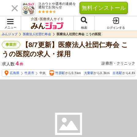
スカウトや選考の連絡を
無料インストール
通知でお知らせ
介護･医療求人サイト
メニュー
検索
ログインする
みんジョブ
医療法人社団仁寿会
医療法人社団仁寿会 こうの医院
【8/7更新】医療法人社団仁寿会 こ
事業所
うの医院の求人・採用
4
診療所・クリニック
求人数
件
広島県
竹原市
中央
竹原駅
から0.5km
大乗駅
から3.3km
吉名駅
から4.8k