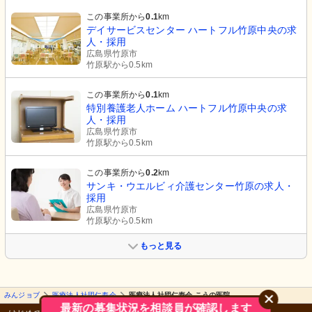
この事業所から
0.1
km
デイサービスセンター ハートフル竹原中央の求
人・採用
広島県竹原市
竹原駅から0.5km
この事業所から
0.1
km
特別養護老人ホーム ハートフル竹原中央の求
人・採用
広島県竹原市
竹原駅から0.5km
この事業所から
0.2
km
サンキ・ウエルビィ介護センター竹原の求人・
採用
広島県竹原市
竹原駅から0.5km
もっと見る
みんジョブ
医療法人社団仁寿会
医療法人社団仁寿会 こうの医院
最新の募集状況を相談員が確認します