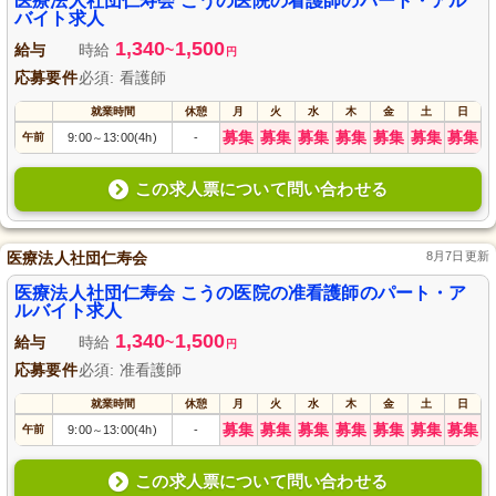
医療法人社団仁寿会 こうの医院の看護師のパート・アル
バイト求人
1,340
1,500
給与
時給
~
円
応募要件
必須: 看護師
就業時間
休憩
月
火
水
木
金
土
日
募集
募集
募集
募集
募集
募集
募集
午前
9:00
13:00(4h)
-
～
この求人票について問い合わせる
医療法人社団仁寿会
8月7日更新
医療法人社団仁寿会 こうの医院の准看護師のパート・ア
ルバイト求人
1,340
1,500
給与
時給
~
円
応募要件
必須: 准看護師
就業時間
休憩
月
火
水
木
金
土
日
募集
募集
募集
募集
募集
募集
募集
午前
9:00
13:00(4h)
-
～
この求人票について問い合わせる