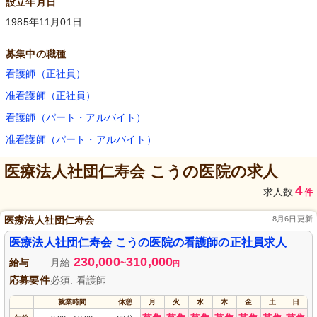
設立年月日
1985年11月01日
募集中の職種
看護師（正社員）
准看護師（正社員）
看護師（パート・アルバイト）
准看護師（パート・アルバイト）
医療法人社団仁寿会 こうの医院
の求人
4
求人数
件
医療法人社団仁寿会
8月6日更新
医療法人社団仁寿会 こうの医院の看護師の正社員求人
230,000
310,000
給与
月給
~
円
応募要件
必須: 看護師
就業時間
休憩
月
火
水
木
金
土
日