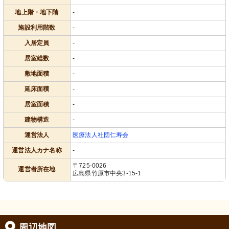
地上階・地下階
-
施設利用階数
-
入居定員
-
居室総数
-
敷地面積
-
延床面積
-
居室面積
-
建物構造
-
運営法人
医療法人社団仁寿会
運営法人カナ名称
-
〒725-0026
運営者所在地
広島県竹原市中央3-15-1
周辺地図