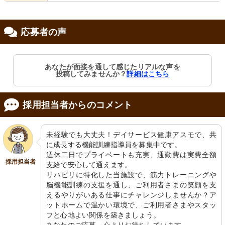
会保険完備
社宅あり
応募者の声
あなたが面接を通して感じたリアルな声を
投稿してみませんか？
詳細はこちら
採用担当者からのコメント
未経験でも大丈夫！デイサービス健康アスモで、共
に成長する機能訓練指導員を募集中です。

週休二日でプライベートも充実、通勤費は実費全額
採用担当者
支給で安心して通えます。

リハビリに特化した当施設で、筋力トレーニングや
脳機能訓練の支援を通し、ご利用者さまの笑顔を支
えるやりがいある仕事にチャレンジしませんか？ア
ットホームで温かい環境で、ご利用者さまやスタッ
フと心地よい関係を築きましょう。
