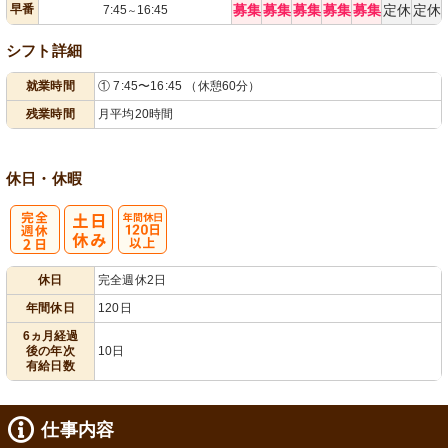
早番
募集
募集
募集
募集
募集
定休
定休
7:45
16:45
～
シフト詳細
就業時間
① 7:45〜16:45 （休憩60分）
残業時間
月平均20時間
休日・休暇
完
年間休日
休日
完全週休2日
全週休2日
120日以上
年間休日
120日
6ヵ月経過
後の年次
10日
有給日数
仕事内容