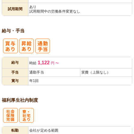
あり
試用期間
試用期間中の労働条件変更なし
給与・手当
1,122
給与
時給
円
〜
手当
通勤手当
実費（上限なし）
賞与
年1回
福利厚生
社内制度
社
寮・
転勤
会社が定める範囲