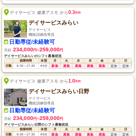
0.3
デイサービス 健康アスモ から
km
デイサービスみらい
デイサービス
機能訓練指導員
日勤専従/未経験可
234,000
259,000
月給
円
円
〜
デイサービスみらいのシフト募集状況
就業時間
休憩
月
火
水
木
金
土
日
日勤
8:30
～
17:30
60
分
募集
募集
募集
募集
募集
定休
定休
1.0
デイサービス 健康アスモ から
km
デイサービスみらい日野
デイサービス
機能訓練指導員
日勤専従/未経験可
234,000
259,000
月給
円
円
〜
デイサービスみらい日野のシフト募集状況
就業時間
休憩
月
火
水
木
金
土
日
日勤
8:30
～
17:30
60
分
募集
募集
募集
募集
募集
定休
定休