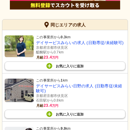
同じエリアの求人
この事業所から
0.3
km
デイサービスみらいの求人 (日勤専従/未経験可)
京都府京都市伏見区
醍醐駅から0.7km
23.4
月給
万円
お気に入り
に
追加
この事業所から
1
km
デイサービスみらい日野の求人 (日勤専従/未経
験可)
京都府京都市伏見区
石田駅から0.8km
23.4
月給
万円
お気に入り
に
追加
この事業所から
9.9
km