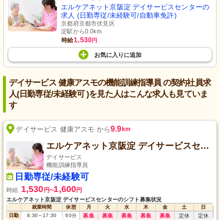
エルケアネット京阪淀 デイサービスセンターの
求人 (日勤専従/未経験可/自動車免許)
京都府京都市伏見区
淀駅から0.0km
1,530
時給
円
お気に入り
に
追加
デイサービス 健康アスモの機能訓練指導員 の契約社員求
人(日勤専従/未経験可 )を見た人はこんな求人も見ていま
す
9.9
デイサービス 健康アスモ から
km
エルケアネット京阪淀 デイサービスセンター
デイサービス
機能訓練指導員
日勤専従/未経験可
1,530
1,600
時給
円
円
〜
エルケアネット京阪淀 デイサービスセンターのシフト募集状況
就業時間
休憩
月
火
水
木
金
土
日
日勤
8:30
～
17:30
60
分
募集
募集
募集
募集
募集
定休
定休