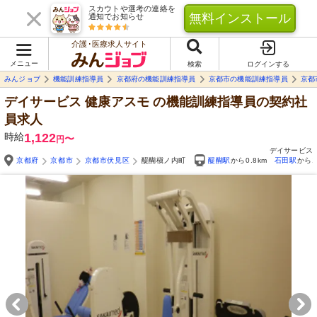
スカウトや選考の連絡を
無料インストール
通知でお知らせ
介護･医療求人サイト
メニュー
検索
ログインする
みんジョブ
機能訓練指導員
京都府の機能訓練指導員
京都市の機能訓練指導員
京都
デイサービス 健康アスモ
の機能訓練指導員の契約社
員求人
時給
1,122
〜
円
デイサービス
京都府
京都市
京都市伏見区
醍醐槇ノ内町
醍醐駅
から0.8km
石田駅
から1