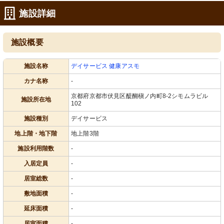
施設詳細
施設概要
施設名称
デイサービス 健康アスモ
カナ名称
-
京都府京都市伏見区醍醐槇ノ内町8-2シモムラビル
施設所在地
102
施設種別
デイサービス
地上階・地下階
地上階3階
施設利用階数
-
入居定員
-
居室総数
-
敷地面積
-
延床面積
-
居室面積
-