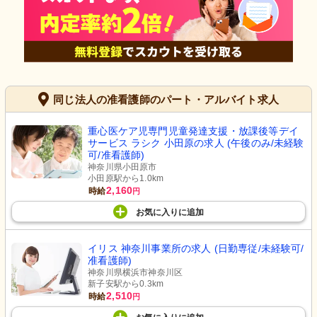
同じ法人の准看護師のパート・アルバイト求人
重心医ケア児専門児童発達支援・放課後等デイ
サービス ラシク 小田原の求人 (午後のみ/未経験
可/准看護師)
神奈川県小田原市
小田原駅から1.0km
2,160
時給
円
お気に入り
に
追加
イリス 神奈川事業所の求人 (日勤専従/未経験可/
准看護師)
神奈川県横浜市神奈川区
新子安駅から0.3km
2,510
時給
円