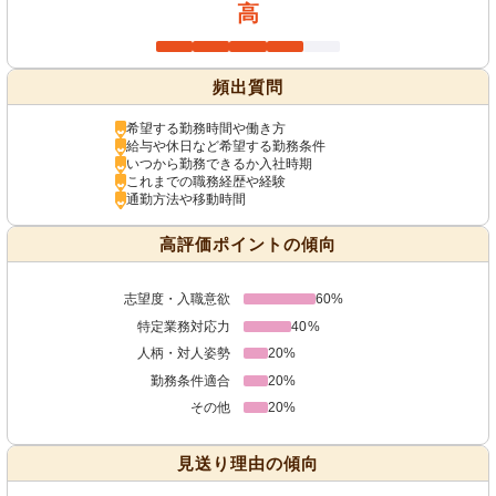
高
頻出質問
希望する勤務時間や働き方
給与や休日など希望する勤務条件
いつから勤務できるか入社時期
これまでの職務経歴や経験
通勤方法や移動時間
高評価ポイントの傾向
志望度・入職意欲
60%
特定業務対応力
40%
人柄・対人姿勢
20%
勤務条件適合
20%
その他
20%
見送り理由の傾向