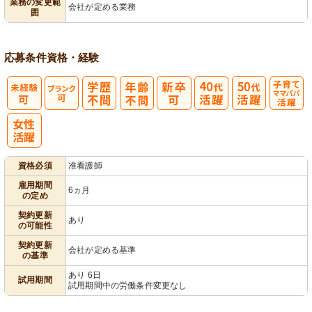
業務の変更範
会社が定める業務
囲
用者宅訪問
ック
理
応募条件
資格・経験
子育てママパ
パ活躍
資格必須
准看護師
雇用期間
6ヵ月
の定め
契約更新
あり
の可能性
契約更新
会社が定める基準
の基準
あり 6日
試用期間
試用期間中の労働条件変更なし