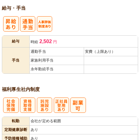
給与・手当
人事評価制度
2,502
給与
時給
円
あり
通勤手当
実費（上限あり）
手当
家族利用手当
永年勤続手当
福利厚生
社内制度
社
資格取得支援
託
正社員登用あ
転勤
会社が定める範囲
会保険完備
あり
児施設あり
り
定期健康診断
あり
予防接種補助
あり