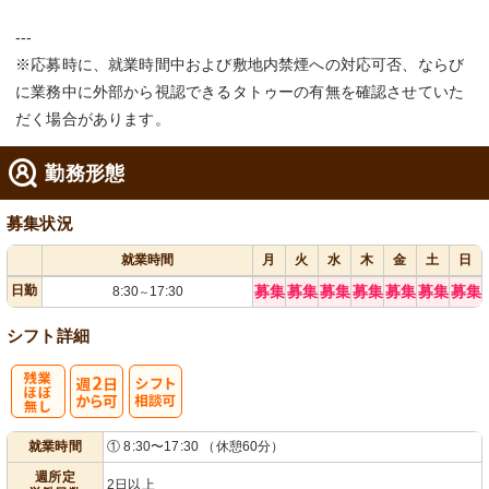
---
※応募時に、就業時間中および敷地内禁煙への対応可否、ならび
に業務中に外部から視認できるタトゥーの有無を確認させていた
だく場合があります。
勤務形態
募集状況
就業時間
月
火
水
木
金
土
日
日勤
募集
募集
募集
募集
募集
募集
募集
8:30
17:30
～
シフト詳細
残
週
シ
就業時間
① 8:30〜17:30 （休憩60分）
業ほぼなし
2日から可
フト相談可
週所定
2日以上