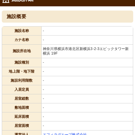
施設概要
施設名称
-
カナ名称
-
神奈川県横浜市港北区新横浜3-2-3エピックタワー新
施設所在地
横浜 19F
施設種別
-
地上階・地下階
-
施設利用階数
-
入居定員
-
居室総数
-
敷地面積
-
延床面積
-
居室面積
-
運営法人
エフィラグループ株式会社