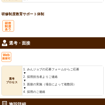
研修制度
教育
サポート体制
研
選考・面接
修制度あり
Web
1. みんジョブの応募フォームからご応募
面接可
▼
2. 採用担当者よりご連絡
選考
▼
プロセス
3. 面接の実施（場合によって複数回）
▼
4. 採用のご連絡
施設詳細