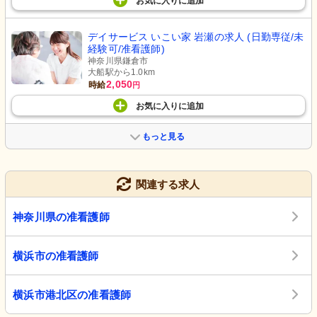
お気に入り
に
追加
デイサービス いこい家 岩瀬の求人 (日勤専従/未
経験可/准看護師)
神奈川県鎌倉市
大船駅から1.0km
2,050
時給
円
お気に入り
に
追加
もっと見る
関連する求人
神奈川県の准看護師
横浜市の准看護師
横浜市港北区の准看護師