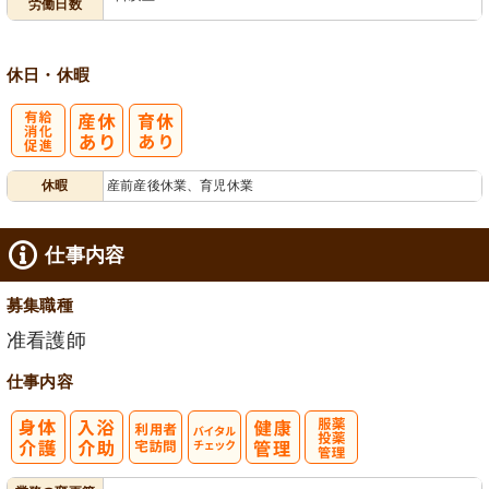
労働日数
休日・休暇
有
休暇
産前産後休業、育児休業
給消化促進
仕事内容
募集職種
准看護師
仕事内容
利
バイタルチェ
服薬・投薬管