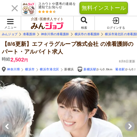
スカウトや選考の連絡を
無料インストール
通知でお知らせ
介護･医療求人サイト
メニュー
検索
ログインする
みんジョブ
准看護師
神奈川県の准看護師
横浜市の准看護師
横浜市港北区の准看護
【8/6更新】エフィラグループ株式会社
の准看護師の
パート・アルバイト求人
時給
2,502
円
8月6日更新
神奈川県
横浜市
横浜市港北区
新横浜
新横浜駅
から0.6km
菊名駅
から0.9