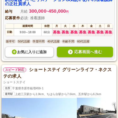
の正社員求人
300,000
450,000
給与
月給
~
円
応募要件
必須: 准看護師
就業時間
休憩
月
火
水
木
金
土
日
募集
募集
募集
募集
募集
募集
募集
日勤
9:00
18:00
60分
～
新卒可
50代活躍
学歴不問
40代活躍
年齢不問
60代活躍
応募画面へ進む
お気に入り
に
追加
ショートステイ グリーンライフ・ネクス
スピード対応
テの求人
ショートステイ
住所
千葉県市原市福増459-1
最寄駅
上総三又駅から1.0km、ちはら台駅から7.6km、五井駅から6.2km