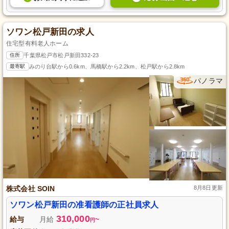
ソワン松戸新田の求人
住宅型有料老人ホーム
住所
千葉県松戸市松戸新田332-23
最寄駅
みのり台駅から0.6km、馬橋駅から2.2km、松戸駅から2.8km
パノラマ
株式会社 SOIN
8月8日更新
ソワン松戸新田の准看護師の正社員求人
310,000
給与
月給
~
円