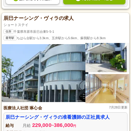
辰巳ナーシング・ヴィラの求人
ショートステイ
住所
千葉県市原市辰巳台東5-5-1
最寄駅
ちはら台駅から3.3km、五井駅から5.6km、蘇我駅から8.3km
医療法人社団 琢心会
7月28日更新
辰巳ナーシング・ヴィラの准看護師の正社員求人
229,000
386,000
給与
月給
~
円