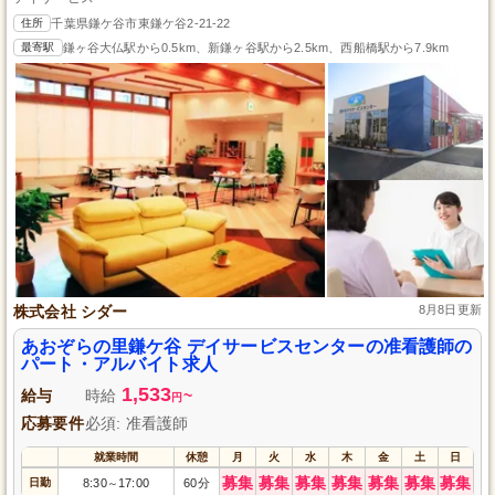
住所
千葉県鎌ケ谷市東鎌ケ谷2-21-22
最寄駅
鎌ヶ谷大仏駅から0.5km、新鎌ヶ谷駅から2.5km、西船橋駅から7.9km
株式会社 シダー
8月8日更新
あおぞらの里鎌ケ谷 デイサービスセンターの准看護師の
パート・アルバイト求人
1,533
給与
時給
~
円
応募要件
必須: 准看護師
就業時間
休憩
月
火
水
木
金
土
日
募集
募集
募集
募集
募集
募集
募集
日勤
8:30
17:00
60分
～