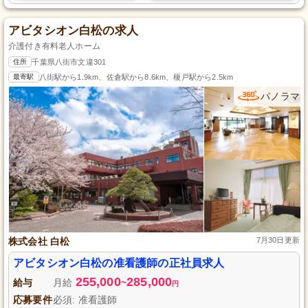
アビタシオン白松の求人
介護付き有料老人ホーム
住所
千葉県八街市文違301
最寄駅
八街駅から1.9km、佐倉駅から8.6km、榎戸駅から2.5km
パノラマ
株式会社 白松
7月30日更新
アビタシオン白松の准看護師の正社員求人
255,000
285,000
給与
月給
~
円
応募要件
必須: 准看護師