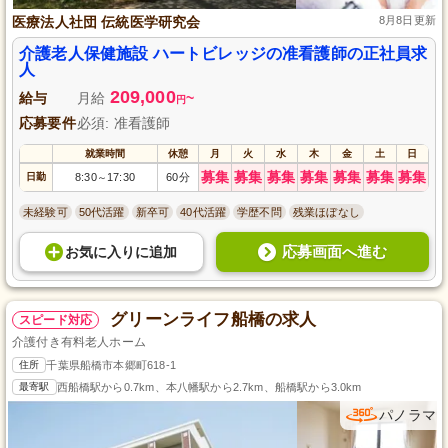
医療法人社団 伝統医学研究会
8月8日更新
介護老人保健施設 ハートビレッジの准看護師の正社員求
人
209,000
給与
月給
~
円
応募要件
必須: 准看護師
就業時間
休憩
月
火
水
木
金
土
日
募集
募集
募集
募集
募集
募集
募集
日勤
8:30
17:30
60分
～
未経験可
50代活躍
新卒可
40代活躍
学歴不問
残業ほぼなし
応募画面へ進む
お気に入り
に
追加
グリーンライフ船橋の求人
スピード対応
介護付き有料老人ホーム
住所
千葉県船橋市本郷町618-1
最寄駅
西船橋駅から0.7km、本八幡駅から2.7km、船橋駅から3.0km
パノラマ