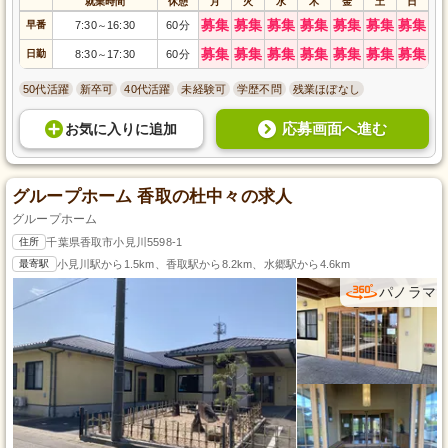
就業時間
休憩
月
火
水
木
金
土
日
募集
募集
募集
募集
募集
募集
募集
早番
7:30
16:30
60分
～
募集
募集
募集
募集
募集
募集
募集
日勤
8:30
17:30
60分
～
50代活躍
新卒可
40代活躍
未経験可
学歴不問
残業ほぼなし
応募画面へ進む
お気に入り
に
追加
グループホーム 香取の杜中々の求人
グループホーム
住所
千葉県香取市小見川5598-1
最寄駅
小見川駅から1.5km、香取駅から8.2km、水郷駅から4.6km
パノラマ