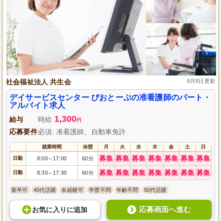
社会福祉法人 共生会
8月8日更新
デイサービスセンター びおとーぷの准看護師のパート・
アルバイト求人
1,300
給与
時給
円
応募要件
必須: 准看護師、自動車免許
就業時間
休憩
月
火
水
木
金
土
日
募集
募集
募集
募集
募集
募集
募集
日勤
8:00
17:00
60分
～
募集
募集
募集
募集
募集
募集
募集
日勤
8:30
17:30
60分
～
新卒可
40代活躍
未経験可
学歴不問
年齢不問
50代活躍
応募画面へ進む
お気に入り
に
追加