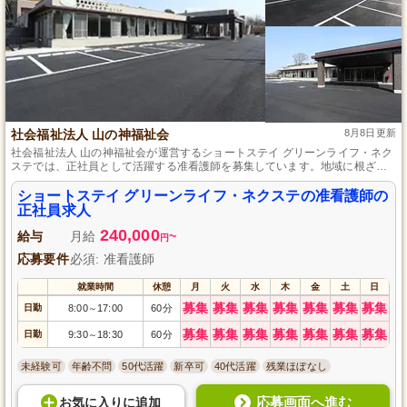
社会福祉法人 山の神福祉会
8月8日更新
社会福祉法人 山の神福祉会が運営するショートステイ グリーンライフ・ネク
ステでは、正社員として活躍する准看護師を募集しています。地域に根ざし
た温かい福祉施設で、利用者様のケアに専念することができます。准看護師
としてのスキルを活かし、共に安心と笑顔を提供してみませんか？ご応募を
ショートステイ グリーンライフ・ネクステの准看護師の
お待ちしております。
正社員求人
240,000
給与
月給
~
円
応募要件
必須: 准看護師
就業時間
休憩
月
火
水
木
金
土
日
募集
募集
募集
募集
募集
募集
募集
日勤
8:00
17:00
60分
～
募集
募集
募集
募集
募集
募集
募集
日勤
9:30
18:30
60分
～
未経験可
年齢不問
50代活躍
新卒可
40代活躍
残業ほぼなし
応募画面へ進む
お気に入り
に
追加