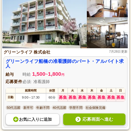
グリーンライフ 株式会社
7月28日更新
グリーンライフ船橋の准看護師のパート・アルバイト求
人
1,500
1,800
給与
時給
~
円
応募要件
必須: 准看護師
就業時間
休憩
月
火
水
木
金
土
日
募集
募集
募集
募集
募集
募集
募集
日勤
9:00
17:30
60分
～
50代活躍
新卒可
年齢不問
40代活躍
学歴不問
社会保険完備
応募画面へ進む
お気に入り
に
追加