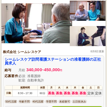
株式会社 シームレスケア
8月8日更新
シームレスケア訪問看護ステーションの准看護師の正社
員求人
340,000
450,000
給与
月給
~
円
応募要件
必須: 准看護師
歓迎: 自動車免許
就業時間
休憩
月
火
水
木
金
土
日
募集
募集
募集
募集
募集
定休
定休
日勤
8:30
17:30
60分
～
50代活躍
年齢不問
40代活躍
学歴不問
未経験可
土日祝休み