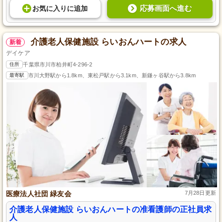
応募画面へ進む
お気に入り
に
追加
介護老人保健施設 らいおんハートの求人
新着
デイケア
住所
千葉県市川市柏井町4-296-2
最寄駅
市川大野駅から1.8km、東松戸駅から3.1km、新鎌ヶ谷駅から3.8km
医療法人社団 緑友会
7月28日更新
介護老人保健施設 らいおんハートの准看護師の正社員求
人