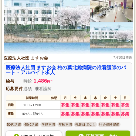
医療法人社団 ますお会
7月30日更新
医療法人社団 ますお会 柏の葉北総病院の准看護師のパ
ート・アルバイト求人
1,486
給与
時給
~
円
応募要件
必須: 准看護師
就業時間
休憩
月
火
水
木
金
土
日
募集
募集
募集
募集
募集
募集
募集
日勤
9:00
17:00
-
～
募集
募集
募集
募集
募集
募集
募集
夜勤
16:45
翌9:15
-
～
50代活躍
40代活躍
学歴不問
年齢不問
残業ほぼなし
社会保険完備