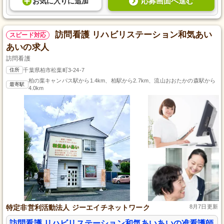
応募画面へ進む
お気に入り
に
追加
訪問看護 リハビリステーション和気あい
スピード対応
あいの求人
訪問看護
住所
千葉県柏市松葉町3-24-7
柏の葉キャンパス駅から1.4km、柏駅から2.7km、流山おおたかの森駅から
最寄駅
4.0km
特定非営利活動法人 ジーエイチネットワーク
8月7日更新
訪問看護 リハビリステーション和気あいあいの准看護師