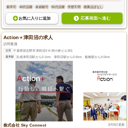
新卒可
40代活躍
未経験可
50代活躍
学歴不問
残業ほぼなし
応募画面へ進む
お気に入り
に
追加
Action＋津田沼の求人
訪問看護
住所
千葉県習志野市津田沼3-6-38小林ビル301
最寄駅
京成津田沼駅から0.1km、津田沼駅から0.9km、船橋駅から4.0km
株式会社 Sky Connect
8月8日更新