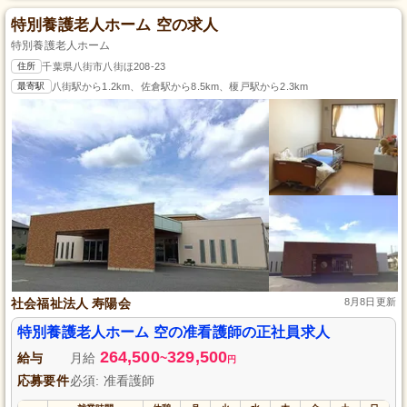
特別養護老人ホーム 空の求人
特別養護老人ホーム
住所
千葉県八街市八街ほ208-23
最寄駅
八街駅から1.2km、佐倉駅から8.5km、榎戸駅から2.3km
社会福祉法人 寿陽会
8月8日更新
特別養護老人ホーム 空の准看護師の正社員求人
264,500
329,500
給与
月給
~
円
応募要件
必須: 准看護師