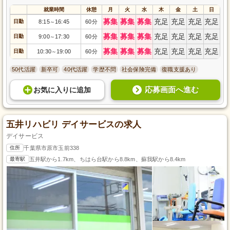
就業時間
休憩
月
火
水
木
金
土
日
募集
募集
募集
充足
充足
充足
充足
日勤
8:15
16:45
60分
～
募集
募集
募集
充足
充足
充足
充足
日勤
9:00
17:30
60分
～
募集
募集
募集
充足
充足
充足
充足
日勤
10:30
19:00
60分
～
50代活躍
新卒可
40代活躍
学歴不問
社会保険完備
復職支援あり
応募画面へ進む
お気に入り
に
追加
五井リハビリ デイサービスの求人
デイサービス
住所
千葉県市原市玉前338
最寄駅
五井駅から1.7km、ちはら台駅から8.8km、蘇我駅から8.4km