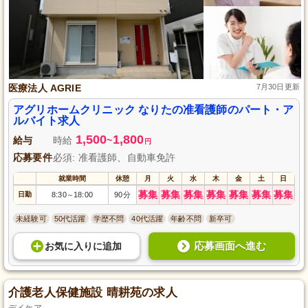
医療法人 AGRIE
7月30日更新
アグリホームクリニック なりたの准看護師のパート・ア
ルバイト求人
1,500
1,800
給与
時給
~
円
応募要件
必須: 准看護師、自動車免許
就業時間
休憩
月
火
水
木
金
土
日
募集
募集
募集
募集
募集
募集
募集
日勤
8:30
18:00
90分
～
未経験可
50代活躍
学歴不問
40代活躍
年齢不問
新卒可
応募画面へ進む
お気に入り
に
追加
介護老人保健施設 晴耕苑の求人
デイケア