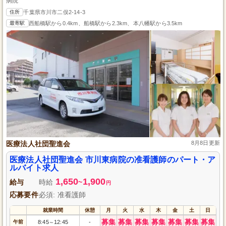
病院
住所
千葉県市川市二俣2-14-3
最寄駅
西船橋駅から0.4km、船橋駅から2.3km、本八幡駅から3.5km
医療法人社団聖進会
8月8日更新
医療法人社団聖進会 市川東病院の准看護師のパート・ア
ルバイト求人
1,650
1,900
給与
時給
~
円
応募要件
必須: 准看護師
就業時間
休憩
月
火
水
木
金
土
日
募集
募集
募集
募集
募集
募集
募集
午前
8:45
12:45
-
～