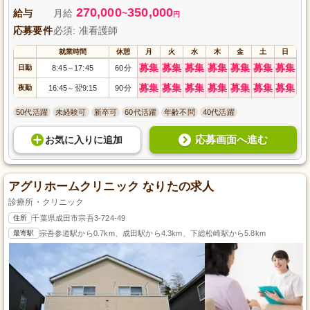
270,000
350,000
給与
月給
~
円
応募要件
必須: 准看護師
就業時間
休憩
月
火
水
木
金
土
日
募集
募集
募集
募集
募集
募集
募集
日勤
8:45
17:45
60分
～
募集
募集
募集
募集
募集
募集
募集
夜勤
16:45
翌9:15
90分
～
50代活躍
未経験可
新卒可
60代活躍
年齢不問
40代活躍
応募画面へ進む
お気に入り
に
追加
アグリホームクリニック なりたの求人
診療所・クリニック
住所
千葉県成田市宗吾3-724-49
最寄駅
宗吾参道駅から0.7km、成田駅から4.3km、下総松崎駅から5.8km