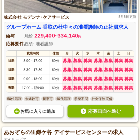
株式会社 モデンナ･ケアサービス
8月8日更新
グループホーム 香取の杜中々の准看護師の正社員求人
229,400
334,140
給与
月給
~
円
応募要件
必須: 准看護師
就業時間
休憩
月
火
水
木
金
土
日
募集
募集
募集
募集
募集
募集
募集
日勤
8:00
17:00
60分
～
募集
募集
募集
募集
募集
募集
募集
日勤
8:30
17:30
60分
～
募集
募集
募集
募集
募集
募集
募集
日勤
9:00
18:00
60分
～
募集
募集
募集
募集
募集
募集
募集
夜勤
17:00
翌9:00
60分
～
50代活躍
未経験可
新卒可
40代活躍
学歴不問
社会保険完備
応募画面へ進む
お気に入り
に
追加
あおぞらの里鎌ケ谷 デイサービスセンターの求人
デイサービス