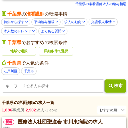
千葉県の准看護師求人の給与相場
千葉県
の
准看護師
の転職事情
特集から探す
平均給与相場
求人の動向
介護求人事情
求人数のトレンド
よくある質問
千葉県
でおすすめの検索条件
地域で選択
詳細条件で選択
千葉県
で人気の条件
江戸川区
千葉市
検索
千葉県
の
准看護師
の求人一覧
1,896
事業所
2,902
求人
おすすめ順
(1~30件)
医療法人社団聖進会 市川東病院の求人
新着