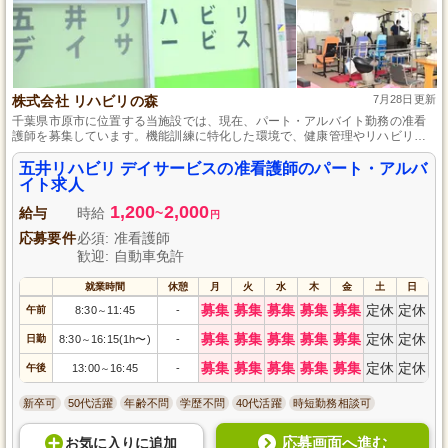
株式会社 リハビリの森
7月28日更新
千葉県市原市に位置する当施設では、現在、パート・アルバイト勤務の准看
護師を募集しています。機能訓練に特化した環境で、健康管理やリハビリの
お手伝いをお任せします。賞与年2回の支給があり、未経験の方も歓迎してい
ます。シフト制で働きやすく、週末はお休みですので、プライベートも充実
五井リハビリ デイサービスの准看護師のパート・アルバ
させることが可能です。
イト求人
1,200
2,000
給与
時給
~
円
応募要件
必須: 准看護師
歓迎: 自動車免許
就業時間
休憩
月
火
水
木
金
土
日
募集
募集
募集
募集
募集
定休
定休
午前
8:30
11:45
-
～
募集
募集
募集
募集
募集
定休
定休
日勤
8:30
16:15(1h〜)
-
～
募集
募集
募集
募集
募集
定休
定休
午後
13:00
16:45
-
～
新卒可
50代活躍
年齢不問
学歴不問
40代活躍
時短勤務相談可
応募画面へ進む
お気に入り
に
追加