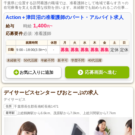
千葉県に位置する訪問看護の職場では、准看護師として地域で暮らす方々の
在宅療養を支える貴重な役割を担います。未経験でも始められるこの仕事
は、地域貢献を実感しながら、土日祝日が休みとなるためプライベートも充
実できます。また、昇給制度があるので、やりがいと共に自身の成長も感じ
Action＋津田沼の准看護師のパート・アルバイト求人
られるはずです。
1,400
給与
時給
~
円
応募要件
必須: 准看護師
就業時間
休憩
月
火
水
木
金
土
日
募集
募集
募集
募集
募集
定休
定休
日勤
9:00
18:00(3.5h〜)
-
～
未経験可
50代活躍
年齢不問
新卒可
学歴不問
40代活躍
応募画面へ進む
お気に入り
に
追加
デイサービスセンター びおとーぷの求人
デイサービス
住所
千葉県長生郡長南町長南1471
最寄駅
上総鶴舞駅から6.6km、茂原駅から7.0km、上総川間駅から7.7km