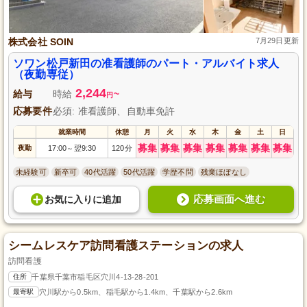
株式会社 SOIN
7月29日更新
ソワン松戸新田の准看護師のパート・アルバイト求人
（夜勤専従）
2,244
給与
時給
~
円
応募要件
必須: 准看護師、自動車免許
就業時間
休憩
月
火
水
木
金
土
日
募集
募集
募集
募集
募集
募集
募集
夜勤
17:00
翌9:30
120分
～
未経験可
新卒可
40代活躍
50代活躍
学歴不問
残業ほぼなし
応募画面へ進む
お気に入り
に
追加
シームレスケア訪問看護ステーションの求人
訪問看護
住所
千葉県千葉市稲毛区穴川4-13-28-201
最寄駅
穴川駅から0.5km、稲毛駅から1.4km、千葉駅から2.6km