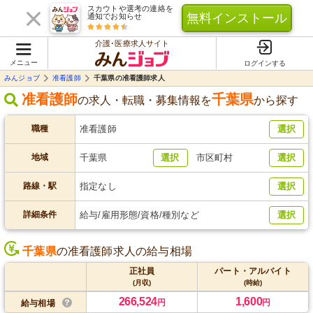
スカウトや選考の連絡を
無料インストール
通知でお知らせ
介護･医療求人サイト
メニュー
ログインする
みんジョブ
准看護師
千葉県の准看護師求人
准看護師
千葉県
の求人・転職・募集情報を
から探す
職種
准看護師
選択
地域
千葉県
選択
市区町村
選択
路線・駅
指定なし
選択
詳細条件
給与/雇用形態/資格/種別など
選択
千葉県
の准看護師求人の給与相場
正社員
パート・アルバイト
(月収)
(時給)
266,524
1,600
円
円
給与相場