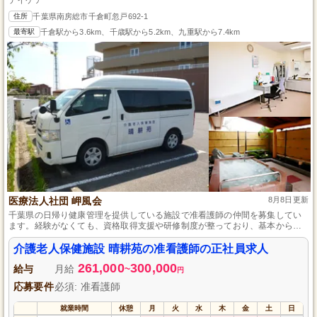
住所
千葉県南房総市千倉町忽戸692-1
最寄駅
千倉駅から3.6km、千歳駅から5.2km、九重駅から7.4km
医療法人社団 岬風会
8月8日更新
千葉県の日帰り健康管理を提供している施設で准看護師の仲間を募集してい
ます。経験がなくても、資格取得支援や研修制度が整っており、基本からコ
ミュニケーションスキルまで学べる環境ですので、安心してスタートできま
す。長く働きたい方には、退職金制度も完備しており、安定したキャリアを
介護老人保健施設 晴耕苑の准看護師の正社員求人
築くことが可能です。
261,000
300,000
給与
月給
~
円
応募要件
必須: 准看護師
就業時間
休憩
月
火
水
木
金
土
日