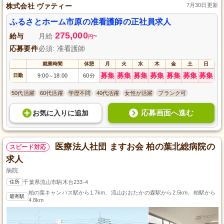
株式会社 ヴァティー
7月30日更新
ふるさとホーム市原の准看護師の正社員求人
275,000
給与
月給
~
円
応募要件
必須: 准看護師
就業時間
休憩
月
火
水
木
金
土
日
募集
募集
募集
募集
募集
募集
募集
日勤
9:00
18:00
60分
～
50代活躍
60代活躍
学歴不問
40代活躍
女性が活躍
ブランク可
応募画面へ進む
お気に入り
に
追加
医療法人社団 ますお会 柏の葉北総病院の
スピード対応
求人
病院
住所
千葉県流山市駒木台233-4
柏の葉キャンパス駅から1.7km、流山おおたかの森駅から2.5km、柏駅から
最寄駅
4.8km