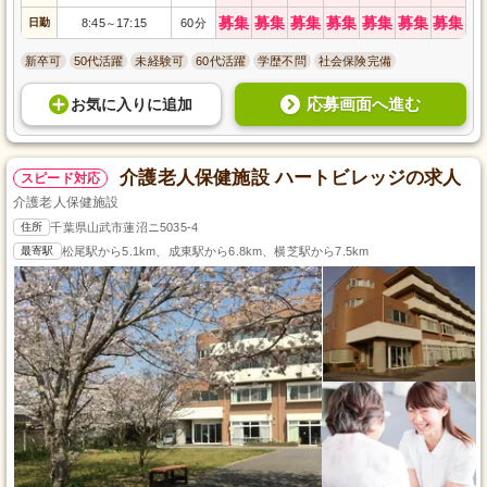
募集
募集
募集
募集
募集
募集
募集
日勤
8:45
17:15
60分
～
新卒可
50代活躍
未経験可
60代活躍
学歴不問
社会保険完備
応募画面へ進む
お気に入り
に
追加
介護老人保健施設 ハートビレッジの求人
スピード対応
介護老人保健施設
住所
千葉県山武市蓮沼ニ5035-4
最寄駅
松尾駅から5.1km、成東駅から6.8km、横芝駅から7.5km