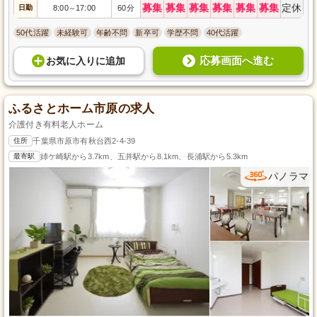
募集
募集
募集
募集
募集
募集
定休
日勤
8:00
17:00
60分
～
50代活躍
未経験可
年齢不問
新卒可
学歴不問
40代活躍
応募画面へ進む
お気に入り
に
追加
ふるさとホーム市原の求人
介護付き有料老人ホーム
住所
千葉県市原市有秋台西2-4-39
最寄駅
姉ケ崎駅から3.7km、五井駅から8.1km、長浦駅から5.3km
パノラマ