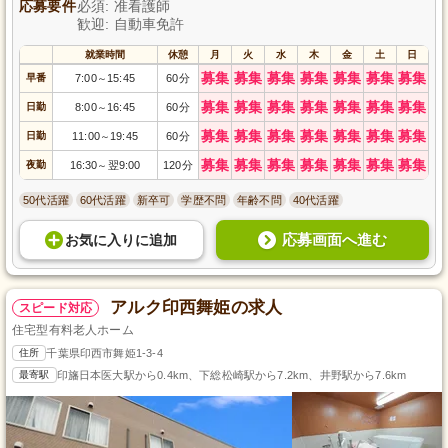
応募要件
必須: 准看護師
歓迎: 自動車免許
就業時間
休憩
月
火
水
木
金
土
日
募集
募集
募集
募集
募集
募集
募集
早番
7:00
15:45
60分
～
募集
募集
募集
募集
募集
募集
募集
日勤
8:00
16:45
60分
～
募集
募集
募集
募集
募集
募集
募集
日勤
11:00
19:45
60分
～
募集
募集
募集
募集
募集
募集
募集
夜勤
16:30
翌9:00
120分
～
50代活躍
60代活躍
新卒可
学歴不問
年齢不問
40代活躍
応募画面へ進む
お気に入り
に
追加
アルク印西舞姫の求人
スピード対応
住宅型有料老人ホーム
住所
千葉県印西市舞姫1-3-4
最寄駅
印旛日本医大駅から0.4km、下総松崎駅から7.2km、井野駅から7.6km