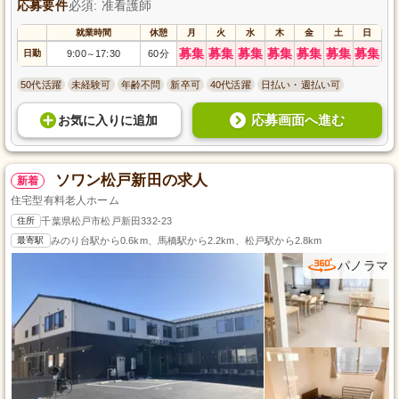
応募要件
必須: 准看護師
就業時間
休憩
月
火
水
木
金
土
日
募集
募集
募集
募集
募集
募集
募集
日勤
9:00
17:30
60分
～
50代活躍
未経験可
年齢不問
新卒可
40代活躍
日払い・週払い可
応募画面へ進む
お気に入り
に
追加
ソワン松戸新田の求人
新着
住宅型有料老人ホーム
住所
千葉県松戸市松戸新田332-23
最寄駅
みのり台駅から0.6km、馬橋駅から2.2km、松戸駅から2.8km
パノラマ