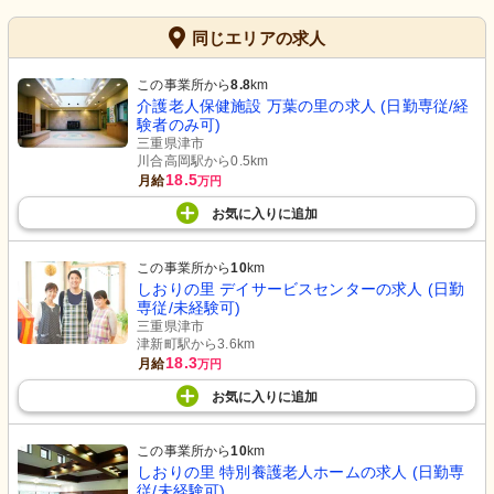
同じエリアの求人
この事業所から
8.8
km
介護老人保健施設 万葉の里の求人 (日勤専従/経
験者のみ可)
三重県津市
川合高岡駅から0.5km
18.5
月給
万円
お気に入り
に
追加
この事業所から
10
km
しおりの里 デイサービスセンターの求人 (日勤
専従/未経験可)
三重県津市
津新町駅から3.6km
18.3
月給
万円
お気に入り
に
追加
この事業所から
10
km
しおりの里 特別養護老人ホームの求人 (日勤専
従/未経験可)