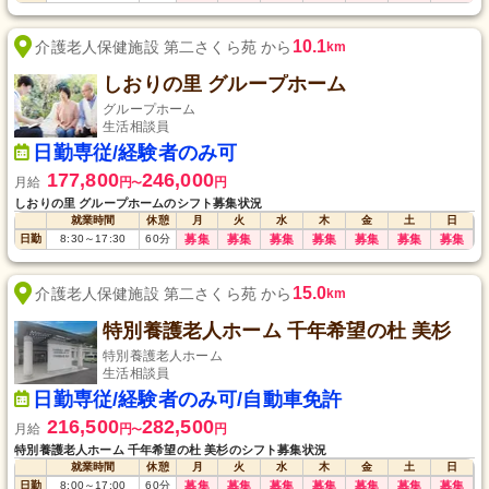
10.1
介護老人保健施設 第二さくら苑 から
km
しおりの里 グループホーム
グループホーム
生活相談員
日勤専従/経験者のみ可
177,800
246,000
月給
円
円
〜
しおりの里 グループホームのシフト募集状況
就業時間
休憩
月
火
水
木
金
土
日
日勤
8:30
～
17:30
60
分
募集
募集
募集
募集
募集
募集
募集
15.0
介護老人保健施設 第二さくら苑 から
km
特別養護老人ホーム 千年希望の杜 美杉
特別養護老人ホーム
生活相談員
日勤専従/経験者のみ可/自動車免許
216,500
282,500
月給
円
円
〜
特別養護老人ホーム 千年希望の杜 美杉のシフト募集状況
就業時間
休憩
月
火
水
木
金
土
日
日勤
8:00
～
17:00
60
分
募集
募集
募集
募集
募集
募集
募集