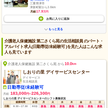
三重県津市
津新町駅から3.6km
17.9
月給
万円
お気に入り
に
追加
もっと見る
介護老人保健施設 第二さくら苑の生活相談員 のパート・
アルバイト求人(日勤専従/未経験可 )を見た人はこんな求
人も見ています
10.0
介護老人保健施設 第二さくら苑 から
km
しおりの里 デイサービスセンター
デイサービス
生活相談員
日勤専従/未経験可
183,000
226,300
月給
円
円
〜
しおりの里 デイサービスセンターのシフト募集状況
就業時間
休憩
月
火
水
木
金
土
日
日勤
8:30
～
17:30
60
分
募集
募集
募集
募集
募集
募集
募集