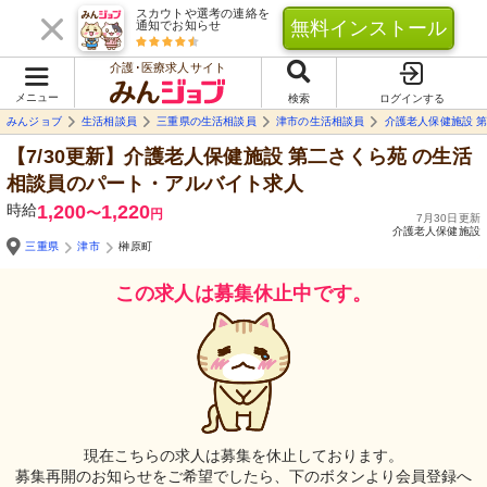
スカウトや選考の連絡を
無料インストール
通知でお知らせ
介護･医療求人サイト
メニュー
検索
ログインする
みんジョブ
生活相談員
三重県の生活相談員
津市の生活相談員
介護老人保健施設 
【7/30更新】介護老人保健施設 第二さくら苑
の生活
相談員のパート・アルバイト求人
時給
1,200
1,220
〜
円
7月30日更新
介護老人保健施設
三重県
津市
榊原町
この求人は募集休止中です。
現在こちらの求人は募集を休止しております。
募集再開のお知らせをご希望でしたら、下のボタンより会員登録へ