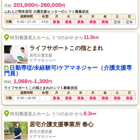
201,000
260,000
月給
円
円
〜
ふれんど岡本居宅 介護支援センターのシフト募集状況
就業時間
休憩
月
火
水
木
金
土
日
日勤
8:30
～
17:15
45
分
募集
募集
募集
募集
募集
定休
定休
11.0
特別養護老人ホーム うつのみや から
km
ライフサポートこの指とまれ
居宅介護支援
ケアマネジャー
日勤専従/未経験可/ケアマネジャー（介護支援専
門員）
1,068
1,300
時給
円
円
〜
ライフサポートこの指とまれのシフト募集状況
就業時間
休憩
月
火
水
木
金
土
日
日勤
9:00
～
18:00
-
募集
募集
募集
募集
募集
募集
募集
6.3
特別養護老人ホーム うつのみや から
km
居宅介護支援事業所 春心
居宅介護支援
ケアマネジャー