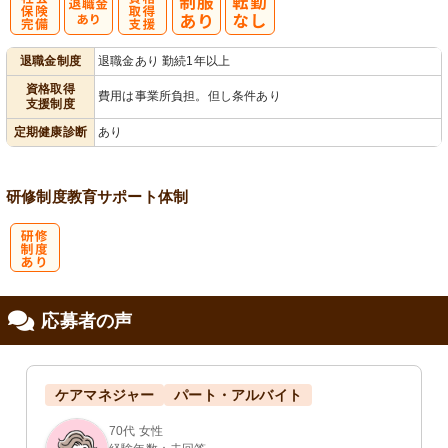
社
資格取得支援
退職金制度
退職金あり 勤続1年以上
会保険完備
あり
資格取得
費用は事業所負担。但し条件あり
支援制度
定期健康診断
あり
研修制度
教育
サポート体制
研
応募者の声
修制度あり
ケアマネジャー
パート・アルバイト
70代 女性