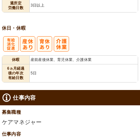
業ほぼなし
3日から可
フト相談可
週所定
3日以上
労働日数
休日・休暇
有
休暇
産前産後休業、育児休業、介護休業
給消化促進
6ヵ月経過
後の年次
5日
有給日数
仕事内容
募集職種
ケアマネジャー
仕事内容