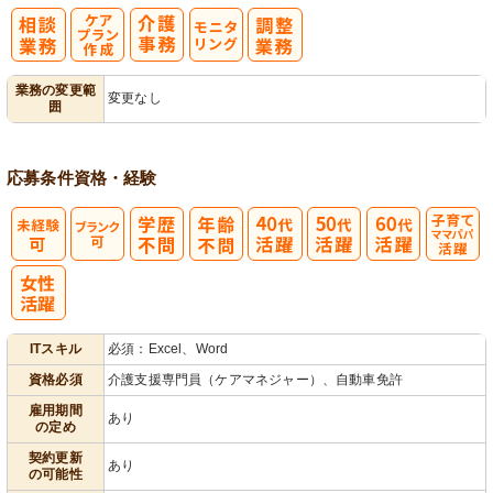
ケアプラン作
モ
業務の変更範
変更なし
囲
成
ニタリング
応募条件
資格・経験
子育てママパ
パ活躍
ITスキル
必須：Excel、Word
資格必須
介護支援専門員（ケアマネジャー）、自動車免許
雇用期間
あり
の定め
契約更新
あり
の可能性