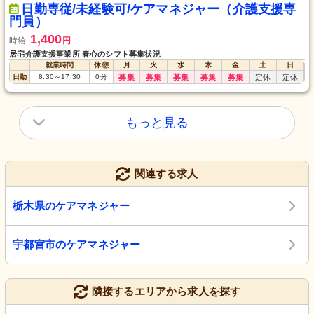
日勤専従/未経験可/ケアマネジャー（介護支援専
門員）
1,400
時給
円
居宅介護支援事業所 春心のシフト募集状況
就業時間
休憩
月
火
水
木
金
土
日
日勤
8:30
～
17:30
0
分
募集
募集
募集
募集
募集
定休
定休
もっと見る
関連する求人
栃木県のケアマネジャー
宇都宮市のケアマネジャー
隣接するエリアから求人を探す