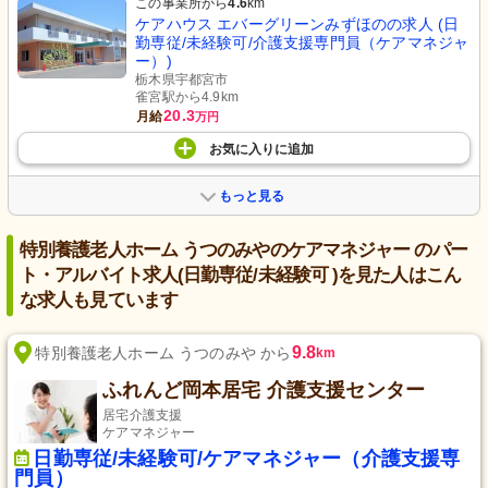
この事業所から
4.6
km
ケアハウス エバーグリーンみずほのの求人 (日
勤専従/未経験可/介護支援専門員（ケアマネジャ
ー）)
栃木県宇都宮市
雀宮駅から4.9km
20.3
月給
万円
お気に入り
に
追加
もっと見る
特別養護老人ホーム うつのみやのケアマネジャー のパー
ト・アルバイト求人(日勤専従/未経験可 )を見た人はこん
な求人も見ています
9.8
特別養護老人ホーム うつのみや から
km
ふれんど岡本居宅 介護支援センター
居宅介護支援
ケアマネジャー
日勤専従/未経験可/ケアマネジャー（介護支援専
門員）