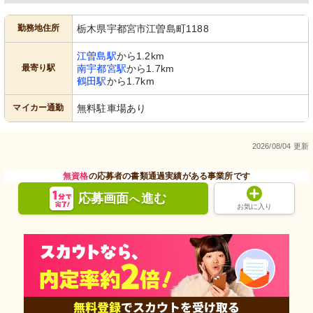
勤務地住所
栃木県宇都宮市江曽島町1188
江曽島駅
から1.2km
最寄り駅
南宇都宮駅
から1.7km
鶴田駅
から1.7km
マイカー通勤
無料駐車場あり
2026/08/04 更新
無資格
の応募者の書類通過実績がある事業所です
応募画面
進む
へ
お気に入り