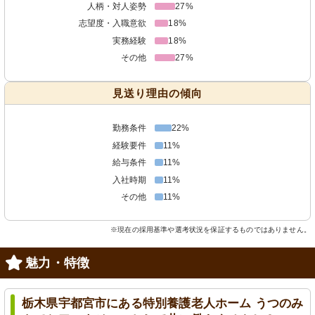
人柄・対人姿勢
27%
志望度・入職意欲
18%
実務経験
18%
その他
27%
見送り理由の傾向
勤務条件
22%
経験要件
11%
給与条件
11%
入社時期
11%
その他
11%
※現在の採用基準や選考状況を保証するものではありません。
魅力・特徴
栃木県宇都宮市にある特別養護老人ホーム うつのみ