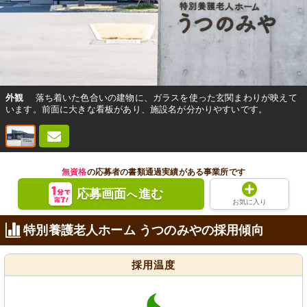
外観
落ち着いた色合いの建物に、ガラスを使った玄関まわりが映えて
います。前面に大きな看板があり、施設名が分かりやすいです。
無資格
の応募者の書類通過実績がある事業所です
応募画面
進む
へ
お気に入り
特別養護老人ホーム うつのみやの採用傾向
採用温度