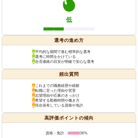
低
選考の進め方
平均的な期間で進む標準的な選考
選考に時間をかけている
合否連絡の目安が明確で安心な選考
頻出質問
これまでの職務経歴や経験
転職に至った理由や背景
志望理由や応募のきっかけ
希望する勤務時間や働き方
現在保有している資格や免許
高評価ポイントの傾向
資格・免許
36%