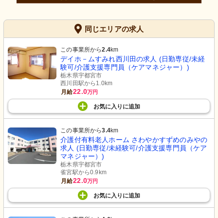
同じエリアの求人
この事業所から
2.4
km
デイホ－ムすみれ西川田の求人 (日勤専従/未経
験可/介護支援専門員（ケアマネジャー）)
栃木県宇都宮市
西川田駅から1.0km
22.0
月給
万円
お気に入り
に
追加
この事業所から
3.4
km
介護付有料老人ホーム さわやかすずめのみやの
求人 (日勤専従/未経験可/介護支援専門員（ケア
マネジャー）)
栃木県宇都宮市
雀宮駅から0.9km
22.0
月給
万円
お気に入り
に
追加