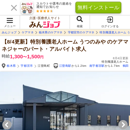
スカウトや選考の連絡を
無料インストール
通知でお知らせ
介護･医療求人サイト
メニュー
検索
ログインする
みんジョブ
ケアマネ
栃木県のケアマネ
宇都宮市のケアマネ
特別養護老人ホーム 
【8/4更新】特別養護老人ホーム うつのみや
のケアマ
ネジャーのパート・アルバイト求人
時給
1,300
1,500
〜
円
8月4日更新
特別養護老人ホーム
栃木県
宇都宮市
江曽島町
江曽島駅
から1.2km
南宇都宮駅
から1.7km
鶴田