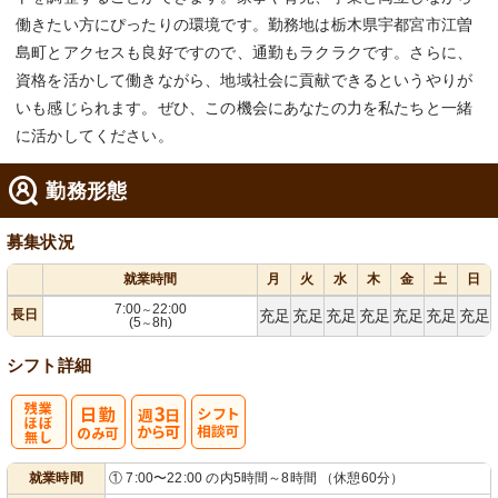
働きたい方にぴったりの環境です。勤務地は栃木県宇都宮市江曽
島町とアクセスも良好ですので、通勤もラクラクです。さらに、
資格を活かして働きながら、地域社会に貢献できるというやりが
いも感じられます。ぜひ、この機会にあなたの力を私たちと一緒
に活かしてください。
勤務形態
募集状況
就業時間
月
火
水
木
金
土
日
7:00
22:00
～
長日
充足
充足
充足
充足
充足
充足
充足
(5
8h)
～
シフト詳細
残
週
シ
就業時間
① 7:00〜22:00 の内5時間～8時間 （休憩60分）