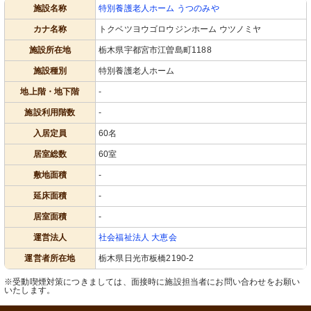
施設名称
特別養護老人ホーム うつのみや
カナ名称
トクベツヨウゴロウジンホーム ウツノミヤ
施設所在地
栃木県宇都宮市江曽島町1188
施設種別
特別養護老人ホーム
地上階・地下階
-
施設利用階数
-
入居定員
60名
居室総数
60室
敷地面積
-
延床面積
-
居室面積
-
運営法人
社会福祉法人 大恵会
運営者所在地
栃木県日光市板橋2190-2
※受動喫煙対策につきましては、面接時に施設担当者にお問い合わせをお願い
いたします。