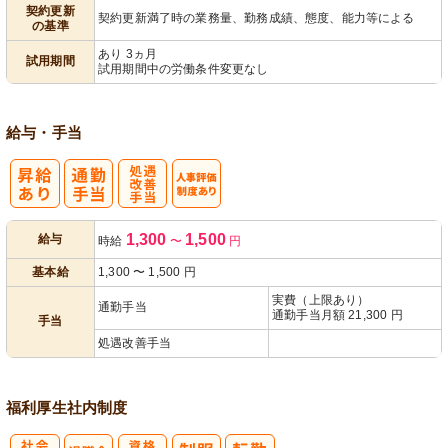
契約更新
契約更新満了時の業務量、勤務成績、態度、能力等による
の基準
あり 3ヵ月
試用期間
試用期間中の労働条件変更なし
給与・手当
処
人事評価制度
1,300
1,500
給与
時給
〜
円
遇改善手当
あり
基本給
1,300
〜
1,500
円
実費（上限あり）
通勤手当
通勤手当月額 21,300 円
手当
処遇改善手当
福利厚生
社内制度