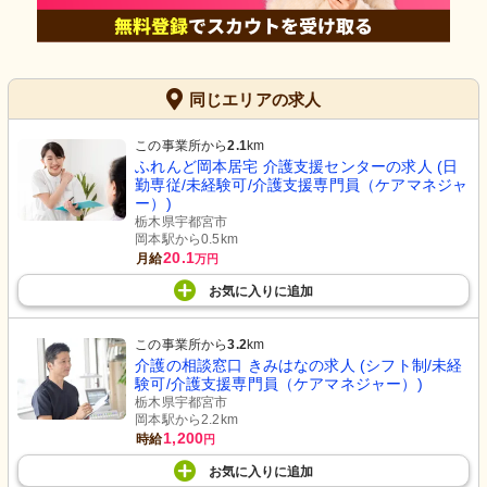
同じエリアの求人
この事業所から
2.1
km
ふれんど岡本居宅 介護支援センターの求人 (日
勤専従/未経験可/介護支援専門員（ケアマネジャ
ー）)
栃木県宇都宮市
岡本駅から0.5km
20.1
月給
万円
お気に入り
に
追加
この事業所から
3.2
km
介護の相談窓口 きみはなの求人 (シフト制/未経
験可/介護支援専門員（ケアマネジャー）)
栃木県宇都宮市
岡本駅から2.2km
1,200
時給
円
お気に入り
に
追加