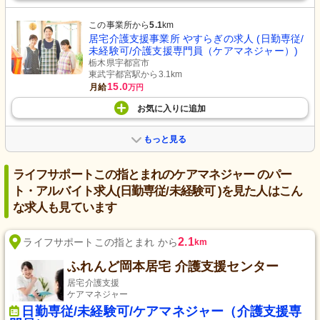
この事業所から
5.1
km
居宅介護支援事業所 やすらぎの求人 (日勤専従/
未経験可/介護支援専門員（ケアマネジャー）)
栃木県宇都宮市
東武宇都宮駅から3.1km
15.0
月給
万円
お気に入り
に
追加
もっと見る
ライフサポートこの指とまれのケアマネジャー のパー
ト・アルバイト求人(日勤専従/未経験可 )を見た人はこん
な求人も見ています
2.1
ライフサポートこの指とまれ から
km
ふれんど岡本居宅 介護支援センター
居宅介護支援
ケアマネジャー
日勤専従/未経験可/ケアマネジャー（介護支援専