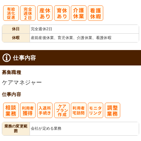
有
完
休日
完全週休2日
給消化促進
全週休2日
休暇
産前産後休業、育児休業、介護休業、看護休暇
仕事内容
募集職種
ケアマネジャー
仕事内容
入
ケアプラン作
利
モ
業務の変更範
会社が定める業務
囲
退所手続き
成
用者宅訪問
ニタリング