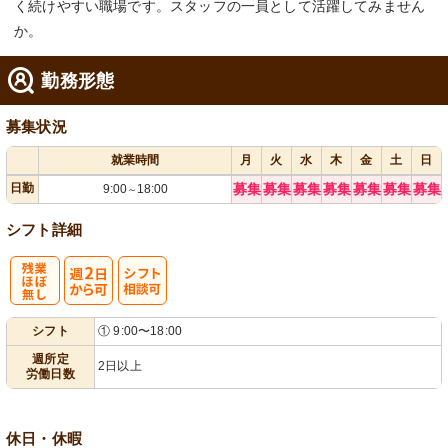
く続けやすい職場です。スタッフの一員として活躍してみません
か。
勤務形態
募集状況
就業時間
月
火
水
木
金
土
日
日勤
募集
募集
募集
募集
募集
募集
募集
9:00
18:00
～
シフト詳細
残
週
シ
シフト
① 9:00〜18:00
業ほぼなし
2日から可
フト相談可
週所定
2日以上
労働日数
休日・休暇