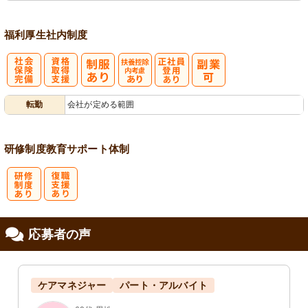
福利厚生
社内制度
社
資格取得支援
扶養控除内考
正社員登用あ
転勤
会社が定める範囲
会保険完備
あり
慮あり
り
研修制度
教育
サポート体制
研
復
応募者の声
修制度あり
職支援あり
ケアマネジャー
パート・アルバイト