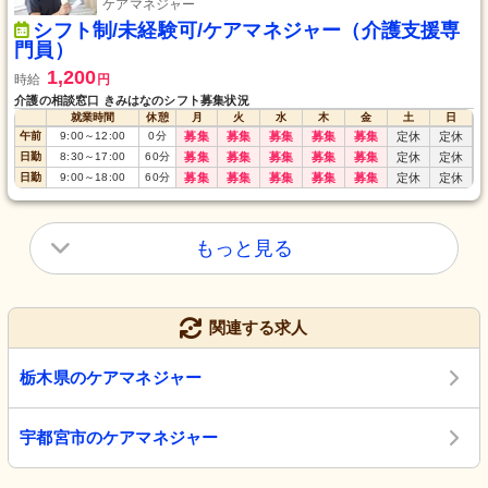
ケアマネジャー
シフト制/未経験可/ケアマネジャー（介護支援専
門員）
1,200
時給
円
介護の相談窓口 きみはなのシフト募集状況
就業時間
休憩
月
火
水
木
金
土
日
午前
9:00
～
12:00
0
分
募集
募集
募集
募集
募集
定休
定休
日勤
8:30
～
17:00
60
分
募集
募集
募集
募集
募集
定休
定休
日勤
9:00
～
18:00
60
分
募集
募集
募集
募集
募集
定休
定休
もっと見る
関連する求人
栃木県のケアマネジャー
宇都宮市のケアマネジャー