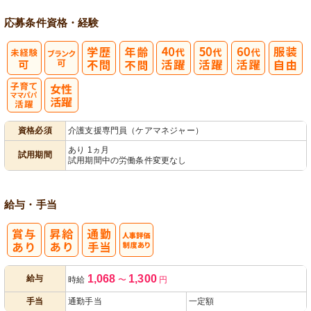
応募条件
資格・経験
子育てママパ
資格必須
介護支援専門員（ケアマネジャー）
パ活躍
あり 1ヵ月
試用期間
試用期間中の労働条件変更なし
給与・手当
人事評価制度
1,068
1,300
給与
時給
〜
円
あり
手当
通勤手当
一定額