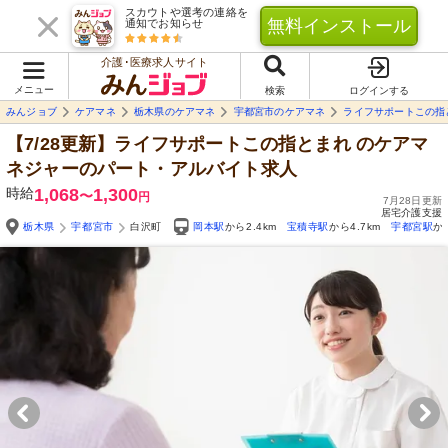
スカウトや選考の連絡を
無料インストール
通知でお知らせ
介護･医療求人サイト
メニュー
検索
ログインする
みんジョブ
ケアマネ
栃木県のケアマネ
宇都宮市のケアマネ
ライフサポートこの指
【7/28更新】ライフサポートこの指とまれ
のケアマ
ネジャーのパート・アルバイト求人
時給
1,068
1,300
〜
円
7月28日更新
居宅介護支援
栃木県
宇都宮市
白沢町
岡本駅
から2.4km
宝積寺駅
から4.7km
宇都宮駅
か