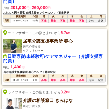
門員）
201,000
260,000
月給
円
円
〜
ふれんど岡本居宅 介護支援センターのシフト募集状況
就業時間
休憩
月
火
水
木
金
土
日
日勤
8:30
～
17:15
45
分
募集
募集
募集
募集
募集
定休
定休
6.7
ライフサポートこの指とまれ から
km
居宅介護支援事業所 春心
居宅介護支援
ケアマネジャー
日勤専従/未経験可/ケアマネジャー（介護支援専
門員）
1,400
時給
円
居宅介護支援事業所 春心のシフト募集状況
就業時間
休憩
月
火
水
木
金
土
日
日勤
8:30
～
17:30
0
分
募集
募集
募集
募集
募集
定休
定休
3.2
ライフサポートこの指とまれ から
km
介護の相談窓口 きみはな
居宅介護支援