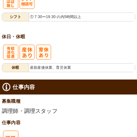
残
シ
シフト
① 7:30〜19:30 の内5時間以上
業ほぼなし
フト相談可
休日・休暇
有
休暇
産前産後休業、育児休業
給消化促進
仕事内容
募集職種
調理師・調理スタッフ
仕事内容