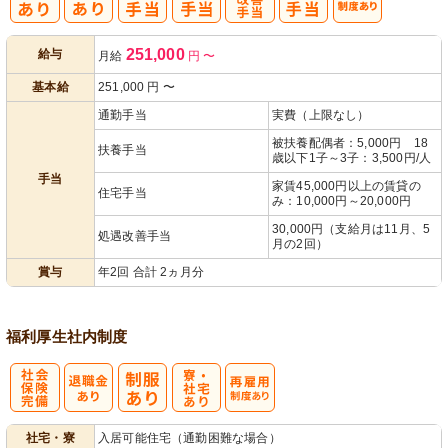
処
人事評価制度
251,000
給与
月給
円
〜
遇改善手当
あり
基本給
251,000
円
〜
通勤手当
実費（上限なし）
被扶養配偶者：5,000円 18
扶養手当
歳以下1子～3子：3,500円/人
手当
家賃45,000円以上の賃貸の
住宅手当
み：10,000円～20,000円
30,000円（支給月は11月、5
処遇改善手当
月の2回）
賞与
年2回 合計 2ヵ月分
福利厚生
社内制度
社
寮・
再雇用制度あ
社宅・寮
入居可能住宅（通勤困難な場合）