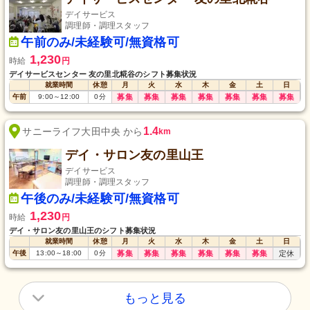
デイサービス
調理師・調理スタッフ
午前のみ/未経験可/無資格可
1,230
時給
円
デイサービスセンター 友の里北糀谷のシフト募集状況
就業時間
休憩
月
火
水
木
金
土
日
午前
9:00
～
12:00
0
分
募集
募集
募集
募集
募集
募集
募集
1.4
サニーライフ大田中央 から
km
デイ・サロン友の里山王
デイサービス
調理師・調理スタッフ
午後のみ/未経験可/無資格可
1,230
時給
円
デイ・サロン友の里山王のシフト募集状況
就業時間
休憩
月
火
水
木
金
土
日
午後
13:00
～
18:00
0
分
募集
募集
募集
募集
募集
募集
定休
もっと見る