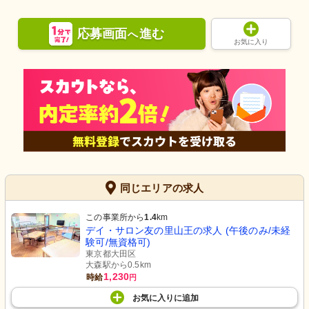
応募画面
進む
へ
お気に入り
同じエリアの求人
この事業所から
1.4
km
デイ・サロン友の里山王の求人 (午後のみ/未経
験可/無資格可)
東京都大田区
大森駅から0.5km
1,230
時給
円
お気に入り
に
追加