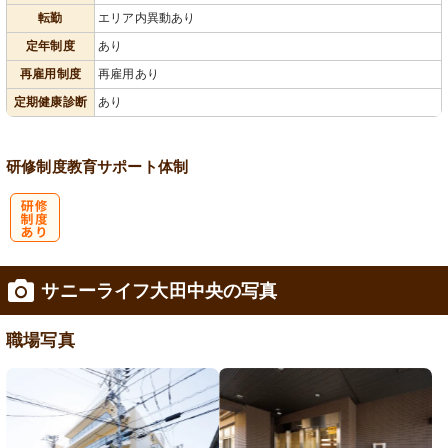
会保険完備
社宅あり
り
転勤
エリア内異動あり
定年制度
あり
再雇用制度
再雇用あり
定期健康診断
あり
研修制度
教育
サポート体制
研
サニーライフ大田中央の写真
修制度あり
職場写真