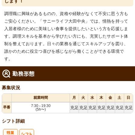
します！
調理職に興味があるものの、資格や経験がなくて不安に思う方も
ご安心ください。「サニーライフ大田中央」では、情熱を持って
入居者様のために美味しい食事を提供したいという方を応援しま
す。調理スキルを基本から学びたい方にも、充実したサポート体
制を整えております。日々の業務を通じてスキルアップを図り、
誰かのために役立つ喜びを感じながら働くことができる環境で
す。
勤務形態
募集状況
就業時間
月
火
水
木
金
土
日
7:30
19:30
～
早番
充足
充足
充足
充足
充足
充足
充足
(5h〜)
シフト詳細