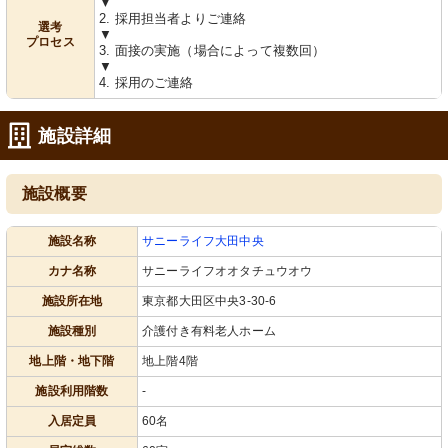
▼
2. 採用担当者よりご連絡
選考
▼
プロセス
3. 面接の実施（場合によって複数回）
▼
4. 採用のご連絡
共有スペース
共有スペース
広々としたラウンジには心地よいソフ
ゆったりとしたダイニングスペース
ァが並び、リラックスできる雰囲気が
が、交流の場を提供しています。木目
施設詳細
漂います。
調の家具が温かみを感じさせる配置に
なっています。
施設概要
施設名称
サニーライフ大田中央
カナ名称
サニーライフオオタチュウオウ
施設所在地
東京都大田区中央3-30-6
施設種別
介護付き有料老人ホーム
食堂
居室
地上階・地下階
地上階4階
ゆとりある空間でくつろぎながら食事
明るい日差しの中で、清潔感溢れるベ
ができる、モダンなダイニングエリア
ッド周りが配置されています。安らぎ
です。
の時間を過ごせる造りです。
施設利用階数
-
入居定員
60名