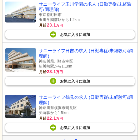
サニーライフ玉川学園の求人 (日勤専従/未経験
可/調理師)
東京都町田市
玉川学園前駅から1.2km
23.1
月給
万円
お気に入り
に
追加
サニーライフ日吉の求人 (日勤専従/未経験可/調
理師)
神奈川県川崎市幸区
新川崎駅から1.1km
23.1
月給
万円
お気に入り
に
追加
サニーライフ鶴見の求人 (日勤専従/未経験可/調
理師)
神奈川県横浜市鶴見区
矢向駅から1.5km
22.1
月給
万円
お気に入り
に
追加