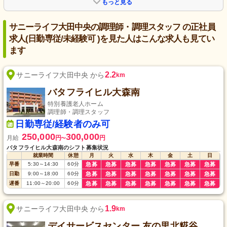
もっと見る
サニーライフ大田中央の調理師・調理スタッフ の正社員
求人(日勤専従/未経験可 )を見た人はこんな求人も見てい
ます
2.2
サニーライフ大田中央 から
km
バタフライヒル大森南
特別養護老人ホーム
調理師・調理スタッフ
日勤専従/経験者のみ可
250,000
300,000
月給
円
円
〜
バタフライヒル大森南のシフト募集状況
就業時間
休憩
月
火
水
木
金
土
日
早番
5:30
～
14:30
60
分
急募
急募
急募
急募
急募
急募
急募
日勤
9:00
～
18:00
60
分
急募
急募
急募
急募
急募
急募
急募
遅番
11:00
～
20:00
60
分
急募
急募
急募
急募
急募
急募
急募
1.9
サニーライフ大田中央 から
km
デイサービスセンター 友の里北糀谷