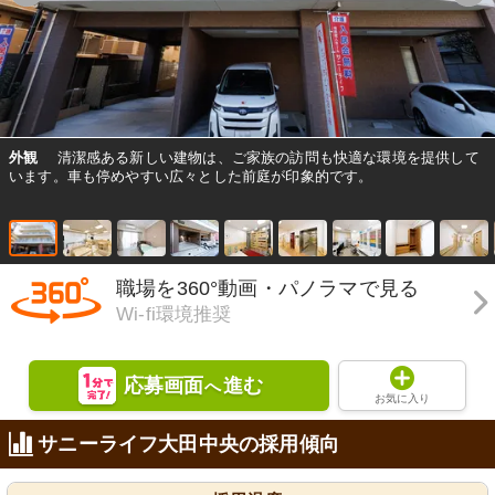
外観
清潔感ある新しい建物は、ご家族の訪問も快適な環境を提供して
います。車も停めやすい広々とした前庭が印象的です。
職場を360°動画・パノラマで見る
Wi-fi環境推奨
応募画面
進む
へ
お気に入り
サニーライフ大田中央の採用傾向