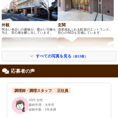
外観
玄関
明るい色合いの建物が、暖かい印象を
清潔感あふれる歓迎のエントランス。
与え、安心感を醸し出しています。
安心のAEDも完備しています。
すべての写真を見る
（全13枚）
応募者の声
受付
共有スペース
カラフルな椅子が並ぶアットホームな
広々とした明るい空間で利用者様が食
調理師・調理スタッフ
正社員
空間です。スタッフとの会話も弾む温
事や活動。癒しの場がここにありま
かみのある雰囲気を感じてください。
す。
20代 女性
最終学歴：大学卒
経験年数：1年未満