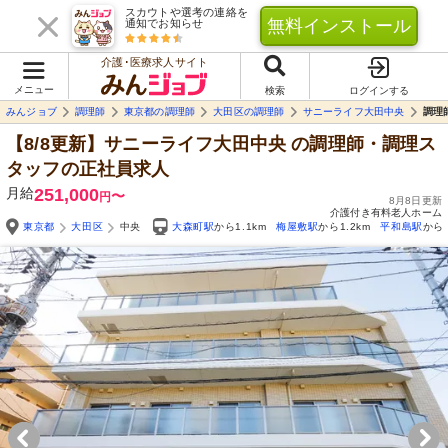
スカウトや選考の連絡を
無料インストール
通知でお知らせ
介護･医療求人サイト
メニュー
検索
ログインする
みんジョブ
調理師
東京都の調理師
大田区の調理師
サニーライフ大田中央
調理
【8/8更新】サニーライフ大田中央
の調理師・調理ス
タッフの正社員求人
月給
251,000
〜
円
8月8日更新
介護付き有料老人ホーム
東京都
大田区
中央
大森町駅
から1.1km
梅屋敷駅
から1.2km
平和島駅
から1
Yo
自由