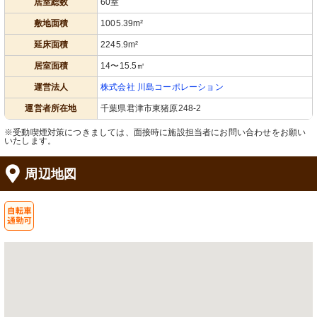
居室総数
60室
敷地面積
1005.39m²
延床面積
2245.9m²
居室面積
14〜15.5㎡
運営法人
株式会社 川島コーポレーション
共有スペース
温かみのある照明とモダンな家具で、
運営者所在地
千葉県君津市東猪原248-2
居心地の良いラウンジ空間を提供して
います。
※受動喫煙対策につきましては、面接時に施設担当者にお問い合わせをお願い
いたします。
周辺地図