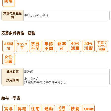
業務の変更範
会社が定める業務
囲
応募条件
資格・経験
子育てママパ
パ活躍
資格必須
調理師
あり 3ヵ月
試用期間
試用期間中の労働条件変更なし
給与・手当