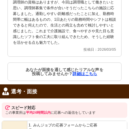
調理師の資格はありますが、今回は調理職として働きたいと
思い、調理師募集で条件が合いそうだったこちらの施設に応
募しました。通勤しやすい距離感だったことに加え、勤務時
間帯に幅はあるものの、1日あたりの勤務時間やシフトは相談
できると伺えたので、生活との両立も含めて検討しやすいと
共有スペース
居室
感じました。これまで介護施設で、食べやすさや見た目も意
ゆとりある食事スペースでは、居心地
シンプルで清潔感あふれる空間が保た
識したソフト食の工夫に取り組んできたため、そうした経験
のよい時間をお過ごしいただけます。
れていて、快適な生活を支援します。
を活かせる点も魅力でした。
投稿日：2026/03/05
あなたが面接を通して感じたリアルな声を
投稿してみませんか？
詳細はこちら
選考・面接
外観
浴室
清潔感のあるモダンなデザインで、居
明るく清潔感のある浴室です。安全に
心地の良い職場環境が整っています。
配慮した手すりが設置されています。
スピード対応
この事業所は
平均24時間以内
に応募への返信をしています
1. みんジョブの応募フォームからご応募