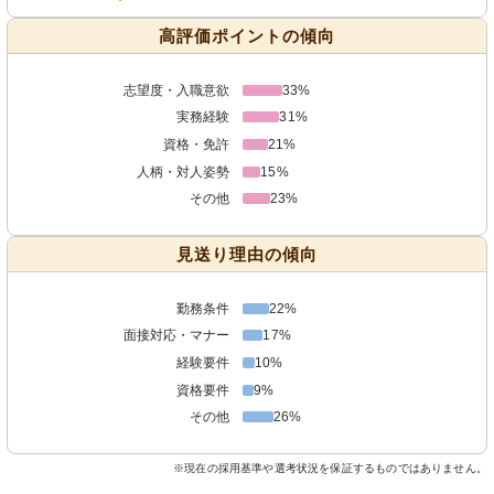
高評価ポイントの傾向
志望度・入職意欲
33%
実務経験
31%
資格・免許
21%
人柄・対人姿勢
15%
その他
23%
見送り理由の傾向
勤務条件
22%
面接対応・マナー
17%
経験要件
10%
資格要件
9%
その他
26%
※現在の採用基準や選考状況を保証するものではありません。