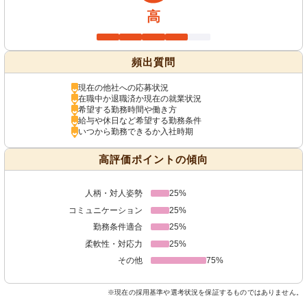
高
頻出質問
現在の他社への応募状況
在職中か退職済か現在の就業状況
希望する勤務時間や働き方
給与や休日など希望する勤務条件
いつから勤務できるか入社時期
高評価ポイントの傾向
人柄・対人姿勢
25%
コミュニケーション
25%
勤務条件適合
25%
柔軟性・対応力
25%
その他
75%
※現在の採用基準や選考状況を保証するものではありません。