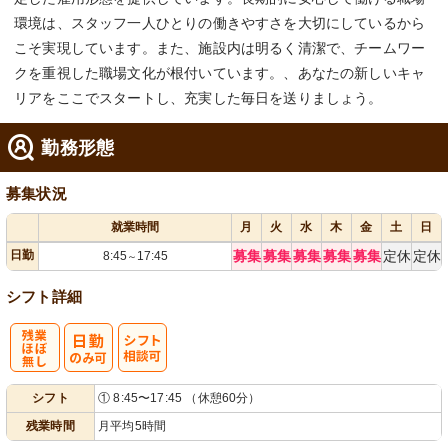
環境は、スタッフ一人ひとりの働きやすさを大切にしているから
こそ実現しています。また、施設内は明るく清潔で、チームワー
クを重視した職場文化が根付いています。、あなたの新しいキャ
リアをここでスタートし、充実した毎日を送りましょう。
勤務形態
募集状況
就業時間
月
火
水
木
金
土
日
日勤
募集
募集
募集
募集
募集
定休
定休
8:45
17:45
～
シフト詳細
残
シ
シフト
① 8:45〜17:45 （休憩60分）
業ほぼなし
フト相談可
残業時間
月平均5時間