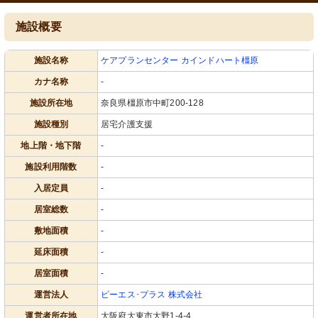
施設概要
施設名称
ケアプランセンター カインドハート橿原
カナ名称
-
施設所在地
奈良県橿原市中町200-128
施設種別
居宅介護支援
地上階・地下階
-
施設利用階数
-
入居定員
-
居室総数
-
敷地面積
-
延床面積
-
居室面積
-
運営法人
ピーエス･プラス 株式会社
運営者所在地
大阪府大東市大野1-4-4