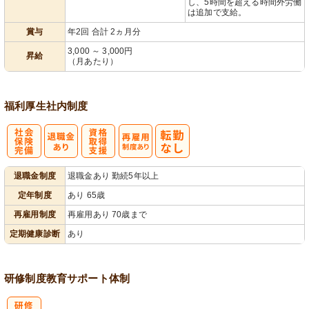
し、5時間を超える時間外労働
は追加で支給。
賞与
年2回 合計 2ヵ月分
3,000 ～ 3,000円
昇給
（月あたり）
福利厚生
社内制度
社
資格取得支援
再雇用制度あ
退職金制度
退職金あり 勤続5年以上
会保険完備
あり
り
定年制度
あり 65歳
再雇用制度
再雇用あり 70歳まで
定期健康診断
あり
研修制度
教育
サポート体制