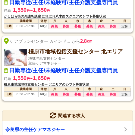
日勤専従/主任/未経験可/主任介護支援専門員
1,550
1,650
時給
円
円
〜
かしはら街の介護相談室 ぽれぽれ八木西スクエアのシフト募集状況
就業時間
休憩
月
火
水
木
金
土
日
日勤
8:30
～
17:30
60
分
募集
募集
募集
募集
募集
募集
定休
2.8
ケアプランセンター カインド... から
km
橿原市地域包括支援センター 北エリア
地域包括支援センター
主任ケアマネジャー
日勤専従/主任/未経験可/主任介護支援専門員
1,550
1,650
時給
円
円
〜
橿原市地域包括支援センター 北エリアのシフト募集状況
就業時間
休憩
月
火
水
木
金
土
日
日勤
8:30
～
17:30
60
分
募集
募集
募集
募集
募集
募集
定休
関連する求人
奈良県の主任ケアマネジャー