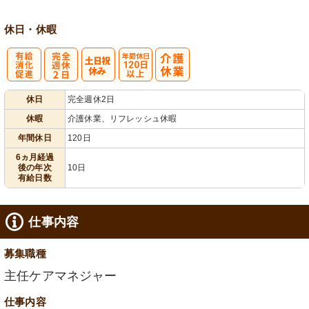
休日・休暇
有
完
年間休日
休日
完全週休2日
給消化促進
全週休2日
120日以上
休暇
介護休業、リフレッシュ休暇
年間休日
120日
6ヵ月経過
後の年次
10日
有給日数
仕事内容
募集職種
主任ケアマネジャー
仕事内容