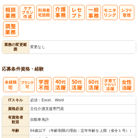
ケアプラン作
利
モ
成
用者宅訪問
ニタリング
業務の変更範
変更なし
囲
応募条件
資格・経験
子育てママパ
ITスキル
必須：Excel、Word
パ活躍
資格必須
主任介護支援専門員
有資格者
自動車免許
歓迎
年齢
64歳以下 （年齢制限の理由：定年年齢を上限（省令１号））