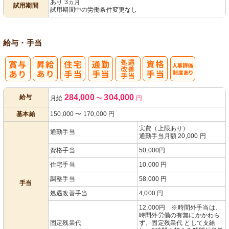
あり 3ヵ月
試用期間
試用期間中の労働条件変更なし
給与・手当
処
人事評価制度
284,000
304,000
給与
月給
〜
円
遇改善手当
あり
基本給
150,000
〜
170,000
円
実費（上限あり）
通勤手当
通勤手当月額 20,000 円
資格手当
50,000円
住宅手当
10,000 円
調整手当
58,000 円
手当
処遇改善手当
4,000 円
12,000円 ※時間外手当は、
時間外労働の有無にかかわら
固定残業代
ず、固定残業代 として支給