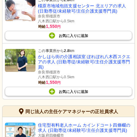
この事業所から
2.8
km
橿原市地域包括支援センター 北エリアの求人
(日勤専従/未経験可/主任介護支援専門員)
奈良県橿原市
八木西口駅から0.5km
1,550
時給
円
お気に入り
に
追加
この事業所から
2.8
km
かしはら街の介護相談室 ぽれぽれ八木西スクエ
アの求人 (日勤専従/未経験可/主任介護支援専門
員)
奈良県橿原市
八木西口駅から0.5km
1,550
時給
円
お気に入り
に
追加
同じ法人の主任ケアマネジャーの正社員求人
住宅型有料老人ホーム カインドコート四條畷の
求人 (日勤専従/未経験可/主任介護支援専門員)
大阪府四條畷市