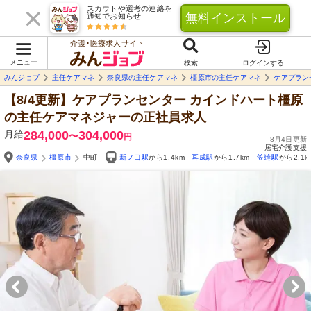
スカウトや選考の連絡を
無料インストール
通知でお知らせ
介護･医療求人サイト
メニュー
検索
ログインする
みんジョブ
主任ケアマネ
奈良県の主任ケアマネ
橿原市の主任ケアマネ
ケアプラン
【8/4更新】ケアプランセンター カインドハート橿原
の主任ケアマネジャーの正社員求人
月給
284,000
304,000
〜
円
8月4日更新
居宅介護支援
奈良県
橿原市
中町
新ノ口駅
から1.4km
耳成駅
から1.7km
笠縫駅
から2.1k