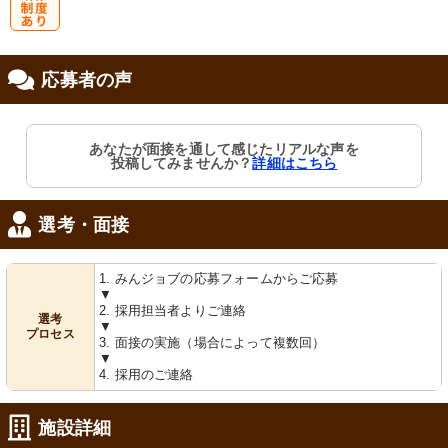
研
応募者の声
修制度あり
あなたが面接を通して感じたリアルな声を
投稿してみませんか？
詳細はこちら
選考・面接
1. みんジョブの応募フォームからご応募
▼
2. 採用担当者よりご連絡
選考
▼
プロセス
3. 面接の実施（場合によって複数回）
▼
4. 採用のご連絡
施設詳細