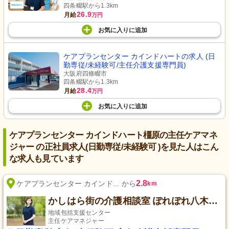
四条畷駅から1.3km
26.9
月給
万円
お気に入り
に
追加
ケアプランセンター カインドハートの求人 (日
勤専従/未経験可/主任介護支援専門員)
大阪府四條畷市
四条畷駅から1.3km
28.4
月給
万円
お気に入り
に
追加
ケアプランセンター カインドハート橿原の主任ケアマネ
ジャー の正社員求人(日勤専従/未経験可 )を見た人はこん
な求人も見ています
2.8
ケアプランセンター カインド... から
km
かしはら街の介護相談室 ぽれぽれ八木西スクエア
地域包括支援センター
主任ケアマネジャー