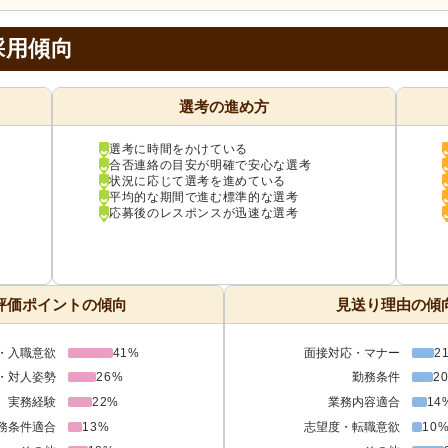
採用傾向
選考の進め方
選考に時間をかけている
合否連絡の目安が明確で安心な選考
状況に応じて選考を進めている
平均的な期間で進む標準的な選考
応募後のレスポンスが迅速な選考
評価ポイントの傾向
見送り理由の傾
・入職意欲
41%
面接対応・マナー
2
・対人姿勢
26%
勤務条件
2
実務経験
22%
業務内容適合
14
務条件適合
13%
志望度・転職意欲
10