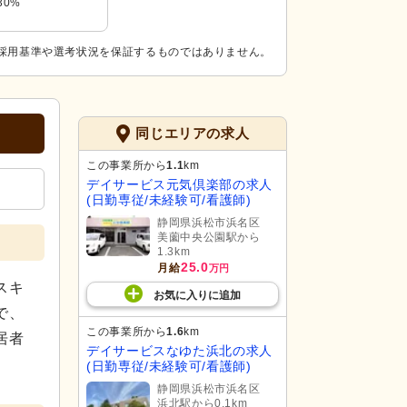
30%
採用基準や選考状況を保証するものではありません。
同じエリアの求人
この事業所から
1.1
km
デイサービス元気倶楽部の求人
(日勤専従/未経験可/看護師)
静岡県浜松市浜名区
美薗中央公園駅から
1.3km
25.0
月給
万円
スキ
お気に入り
に
追加
で、
この事業所から
1.6
km
居者
デイサービスなゆた浜北の求人
(日勤専従/未経験可/看護師)
静岡県浜松市浜名区
浜北駅から0.1km