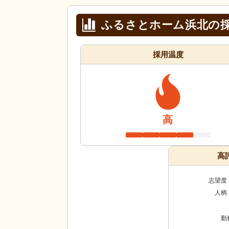
ふるさとホーム浜北の
採用温度
高
高
志望度
人柄
勤