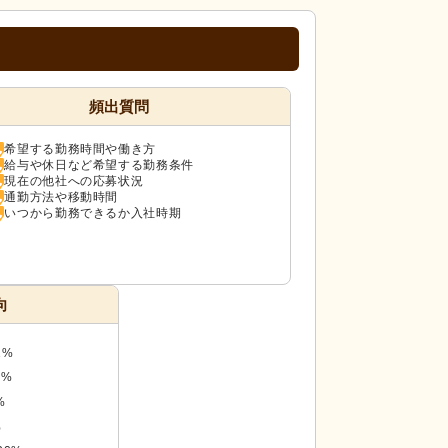
頻出質問
希望する勤務時間や働き方
給与や休日など希望する勤務条件
現在の他社への応募状況
通勤方法や移動時間
いつから勤務できるか入社時期
向
1%
0%
%
%