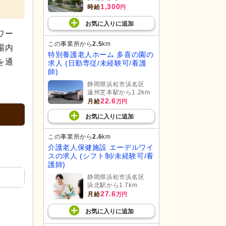
1,300
時給
円
お気に入り
に
追加
ワー
この事業所から
2.5
km
場内
特別養護老人ホーム 多喜の園の
を通
求人 (日勤専従/未経験可/看護
師)
静岡県浜松市浜名区
遠州芝本駅から1.2km
22.6
月給
万円
お気に入り
に
追加
この事業所から
2.6
km
介護老人保健施設 エーデルワイ
スの求人 (シフト制/未経験可/看
護師)
静岡県浜松市浜名区
浜北駅から1.7km
27.6
月給
万円
お気に入り
に
追加