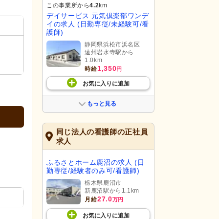
この事業所から
4.2
km
デイサービス 元気倶楽部ワンデ
イの求人 (日勤専従/未経験可/看
護師)
静岡県浜松市浜名区
遠州岩水寺駅から
1.0km
1,350
時給
円
お気に入り
に
追加
もっと見る
同じ法人の看護師の正社員
求人
ふるさとホーム鹿沼の求人 (日
勤専従/経験者のみ可/看護師)
栃木県鹿沼市
新鹿沼駅から1.1km
27.0
月給
万円
お気に入り
に
追加