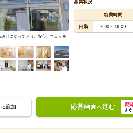
募集状況
就業時間
～
日勤
9:00
18:00
る設計になっており、安心して日々を
ダイニングルーム
清潔感あふれ
き、ゆったりとした椅子が配され
応募画面
進む
り
追加
へ
に