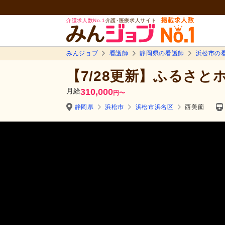
介護求人数No.1
介護･医療求人サイト
みんジョブ
看護師
静岡県の看護師
浜松市の
【7/28更新】ふるさと
月給
310,000
円
〜
静岡県
浜松市
浜松市浜名区
西美薗