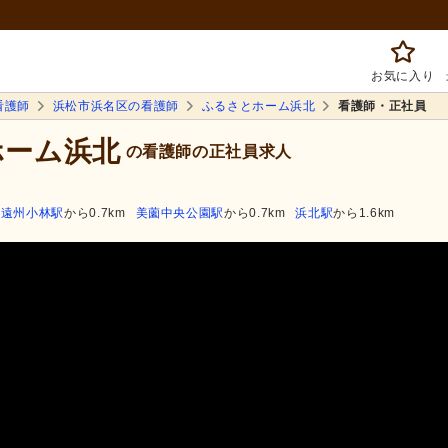
お気に入り
看護師
浜松市浜名区の看護師
ふるさとホーム浜北
看護師・正社員
ホーム浜北
の看護師の正社員求人
遠州小林駅
から0.7km
美薗中央公園駅
から0.7km
浜北駅
から1.6km