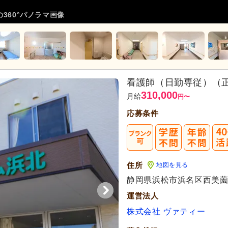
360°パノラマ画像
看護師（日勤専従）（
310,000
月給
円
〜
応募条件
住所
地図を見る
代活躍
静岡県浜松市浜名区西美薗15
運営法人
株式会社 ヴァティー