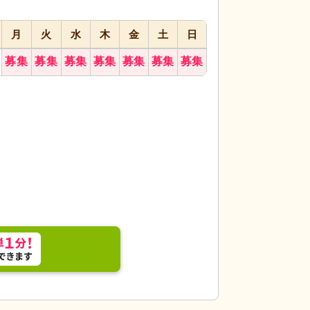
月
火
水
木
金
土
日
募集
募集
募集
募集
募集
募集
募集
る食堂で、お食事の時間を快適に過ごすことがで
居室
ゆったりとし
た配置です。
す。窓からの自然光