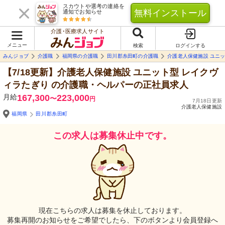
スカウトや選考の連絡を
無料インストール
通知でお知らせ
介護･医療求人サイト
メニュー
検索
ログインする
みんジョブ
介護職
福岡県の介護職
田川郡糸田町の介護職
介護老人保健施設 ユニ
【7/18更新】介護老人保健施設 ユニット型 レイクヴ
ィラたぎり
の介護職・ヘルパーの正社員求人
月給
167,300
223,000
〜
円
7月18日更新
介護老人保健施設
福岡県
田川郡糸田町
この求人は募集休止中です。
現在こちらの求人は募集を休止しております。
募集再開のお知らせをご希望でしたら、下のボタンより会員登録へ