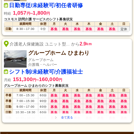
日勤専従/未経験可/初任者研修
1,057
1,800
時給
円
円
〜
コスモス 訪問介護 サービスのシフト募集状況
就業時間
休憩
月
火
水
木
金
土
日
日勤
8:30
～
17:30
0
分
募集
募集
募集
募集
募集
募集
定休
2.9
介護老人保健施設 ユニット型... から
km
グループホーム ひまわり
グループホーム
介護職・ヘルパー
シフト制/未経験可/介護福祉士
151,300
160,000
月給
円
円
〜
グループホーム ひまわりのシフト募集状況
就業時間
休憩
月
火
水
木
金
土
日
早番
7:00
～
15:30
60
分
募集
募集
募集
募集
募集
募集
募集
早番
7:00
～
15:30
90
分
募集
募集
募集
募集
募集
募集
募集
日勤
9:00
～
17:00
60
分
募集
募集
募集
募集
募集
募集
募集
日勤
10:30
～
18:30
60
分
募集
募集
募集
募集
募集
募集
募集
日勤
10:30
～
18:30
90
分
募集
募集
募集
募集
募集
募集
募集
夜勤
17:00
～
翌10:00
60
分
募集
募集
募集
募集
募集
募集
募集
夜勤
17:00
～
翌10:00
180
分
募集
募集
募集
募集
募集
募集
募集