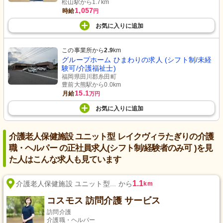
松山駅から1.7km
1,057
時給
円
お気に入り
に
追加
この事業所から
2.9
km
グループホーム ひまわりの求人 (シフト制/未経
験可/介護福祉士)
福岡県田川郡糸田町
豊前大熊駅から0.0km
15.1
月給
万円
お気に入り
に
追加
介護老人保健施設 ユニット型 レイクヴィラたぎりの介護
職・ヘルパー の正社員求人(シフト制/経験者のみ可 )を見
た人はこんな求人も見ています
1.1
介護老人保健施設 ユニット型... から
km
コスモス 訪問介護 サービス
訪問介護
介護職・ヘルパー