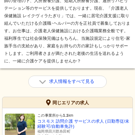
師の管理の下、入所療養介護、短期入所療養介護、通所リハビリ
テーション等のサービスを提供しております。現在、「介護老人
保健施設 レイクヴィラたぎり」では、一緒に居宅介護支援に取り
組んでいただける介護職･ヘルパーの方を正社員で募集しておりま
す。お仕事は、介護老人保健施設における介護職業務全般です。
福利厚生では社会保険完備はもちろん、当施設規定により住宅･家
族手当の支給があり、家庭をお持ちの方の家計もしっかりサポー
トします。ご利用者さまが満たされた老後の生活を送れるよう
に、一緒に介護ケアを提供しませんか？
求人情報をすべて見る
同じエリアの求人
この事業所から
1.1
km
コスモス 訪問介護 サービスの求人 (日勤専従/未
経験可/自動車免許)
福岡県田川郡糸田町