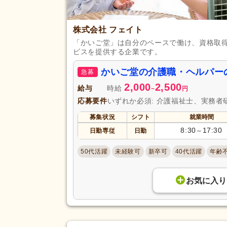
株式会社 フェイト
「かいご堂」は自分のペースで働け、資格取
ビスを提供する企業です。
かいご堂の介護職・ヘルパー
急募
2,000
2,500
給与
時給
~
円
応募要件
いずれか必須: 介護福祉士、実務者
募集状況
シフト
就業時間
8:30
17:30
日勤専従
日勤
～
50代活躍
未経験可
新卒可
40代活躍
年齢
お気に入り