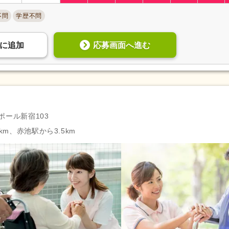
育休あり
(102,761)
介護休業
(47,134)
不問
学歴不問
夏季休暇
(9,414)
冬季休暇
(4,408)
応募画面へ進む
に
追加
社会保険完備
(103,740)
研修制度あり
(88,622)
企業年金
(6,736)
昇給あり
(98,091)
退職金あり
(38,223)
日・祝給与アップ
(6,909)
資格取得支援あり
(34,944)
通勤手当
(93,994)
処遇改善手当
(46,898)
制服あり
(69,695)
ポール新宿103
寮・社宅あり
(5,112)
託児施設あり
(9,389)
km、赤池駅から3.5km
扶養控除内考慮あり
(13,618)
扶養手当
(11,672)
正社員登用あり
(33,918)
日払い・週払い可
(271)
自動車通勤可
(80,728)
自転車通勤可
(88,233)