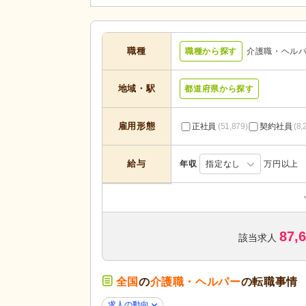
職種
職種から探す
介護職・ヘル
地域・駅
都道府県から探す
雇用形態
正社員
(51,879)
契約社員
(8,
給与
年収
指定なし
万円以上
居宅介護支援
(624)
定期巡回・随時対応型
(652)
87,
小規模多機能型居宅介護
(4,188
該当求人
介護付き有料老人ホーム
(6,512
サービスの種
類
高齢者住宅
(375)
全国
の
介護職・ヘルパー
の転職事情
介護医療院・療養病床
(535)
求人の動向