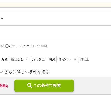
パー
257)
パート・アルバイト
(52,636)
月給
指定なし
万円以上
時給
指定なし
円以上
訪問介護
(15,972)
訪問入浴
(1,158)
さらに詳しい条件を選ぶ
デイサービス
(23,532)
デイケア
(2,853)
656
)
ショートステイ
この条件で検索
(3,631)
住宅型有料老人ホーム
(10,036
件
)
サービス付き高齢者向け住宅
(5,365)
ケアハウス
(861)
特別養護老人ホーム
(12,566)
介護老人保健施設
(4,537)
グループホーム
(13,368)
看護小規模多機能型居宅介護