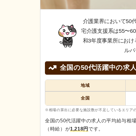
介護業界において50
宅介護支援系は55〜
和3年度事業所におけ
ルパ
全国の50代活躍中の求
地域
全国
※相場の算出に必要な施設数が不足しているエリア
全国の50代活躍中の求人の平均給与相
（時給）が
1,218円
です。