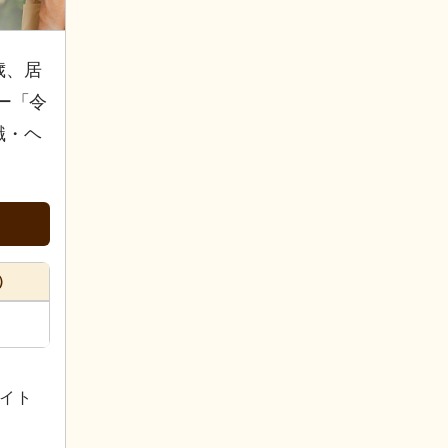
歳、居
ー「令
職・ヘ
）
イト