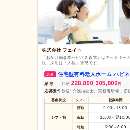
即日勤務可
(7,551)
初任者研修（旧ヘルパー2級）
(65,605)
認知症ケア専門士
(388)
社会福祉主事任用
(1,597)
自動車免許
(40,386)
株式会社 フェイト
応募資格
「おかげ庵森本ハピネス森本」はアットホー
認知症介護実践者研修
(253)
設、採用は「人柄」重視です。
児童発達支援管理責任者研修
(1
住宅型有料老人ホーム ハピ
急募
相談支援従事者初任者研修
(16)
228,800
305,800
給与
月給
~
円
行動擁護従業者養成研修
(17)
応募要件
歓迎: 介護福祉士、実務者研修、初
ヨガインストラクター
(17)
募集状況
シフト
就業時間
完全週休2日
(21,513)
9:00
18:00
日勤
～
土日休み
(3,802)
16:00
翌10:0
シフト制
夜勤
～
日曜休み
(13,322)
休日・休暇
6:00
8:00
時短
～