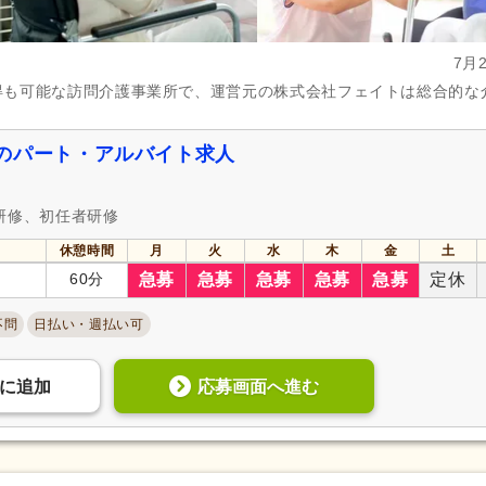
7月
得も可能な訪問介護事業所で、運営元の株式会社フェイトは総合的な
のパート・アルバイト求人
研修、初任者研修
休憩時間
月
火
水
木
金
土
60分
急募
急募
急募
急募
急募
定休
不問
日払い・週払い可
応募画面へ進む
に
追加