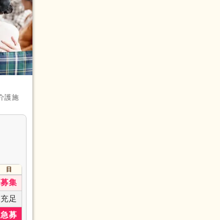
ャー）
介護施
画作成担
(14)
1)
日
募集
充足
急募