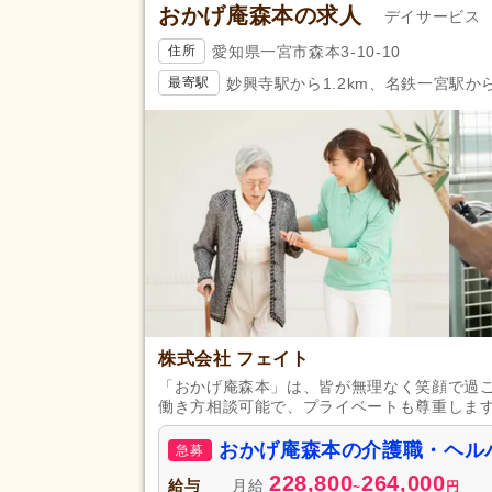
おかげ庵森本の求人
デイサービス
愛知県一宮市森本3-10-10
住所
妙興寺駅から1.2km、名鉄一宮駅から1
最寄駅
株式会社 フェイト
「おかげ庵森本」は、皆が無理なく笑顔で過
働き方相談可能で、プライベートも尊重しま
おかげ庵森本の介護職・ヘル
急募
228,800
264,000
給与
月給
~
円