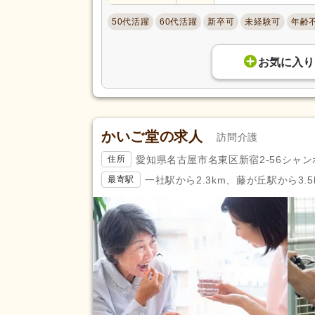
産休あり
(82,920)
50代活躍
60代活躍
新卒可
未経験可
年齢
看護休暇
(29,642)
年末年始休暇
(10,678)
お気に入り
賞与あり
(69,092)
セミナー参加費補助
(5,874)
復職支援あり
(23,501)
住宅手当
(11,809)
かいご堂の求人
訪問介護
給与・手当
人事評価制度あり
(88,245)
福利厚生
愛知県名古屋市名東区新宿2-56シャン
住所
夜勤手当
(33,145)
一社駅から2.3km、藤が丘駅から3.5
最寄駅
資格手当
(39,765)
再雇用制度あり
(36,145)
副業可
(17,449)
駅近
(35,032)
アクセス
バイク通勤可
(16,699)