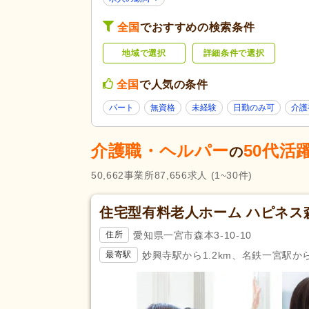
養護老人ホーム
(398)
全国
でおすすめの検索条件
障がい者支援
(1,094)
地域で選択
詳細条件で選択
未経験可
(90,562)
ブランク可
(88,963)
全国
で人気の条件
学生可
(4,096)
パート
無資格
未経験
日勤のみ可
介護
40代活躍
(88,723)
応募条件・こ
介護ロボット導入済み
(521)
だわり
介護職・ヘルパー
50代活
の
ネイル可
(3,274)
50,662
事業所
87,656
求人
掲載24時間以内
(1~30件)
(3)
掲載14日以内
(6,947)
住宅型有料老人ホーム ハピネス
スピード対応
(14,968)
愛知県一宮市森本3-10-10
住所
残業ほぼなし
(104,462)
妙興寺駅から1.2km、名鉄一宮駅から1
最寄駅
夜勤のみ可
(11,648)
勤務形態
時短勤務相談可
(11,653)
週3日から可
(8,299)