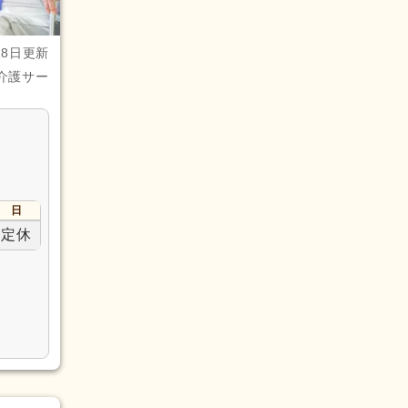
28日更新
介護サー
日
定休