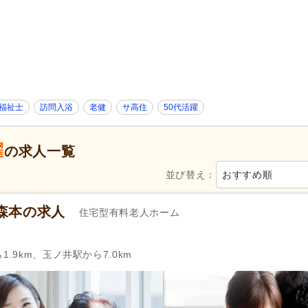
病院
(2,137)
診療所・クリニック
(450)
歯科診療所・技工所
(102)
薬局・ドラッグストア
(35)
新規オープン
(1,491)
無資格可
(43,007)
学歴不問
(100,039)
年齢不問
(65,862)
新卒可
(82,601)
子育てママパパ活躍
(88,366)
福祉士
訪問入浴
老健
サ高住
50代活躍
50代活躍
(87,656)
60代活躍
(35,731)
服装自由
(2,005)
髪型・髪色自由
(3,583)
躍
の求人一覧
Web面接可
(5,068)
ハローワーク求人を除く
(46,
掲載3日以内
(1,291)
並び替え：
掲載7日以内
おすすめ順
(2,973)
掲載30日以内
(17,539)
女性が活躍
(87,524)
森本の求人
住宅型有料老人ホーム
急募
(7,892)
シフト制
(47,027)
日勤のみ可
(62,406)
.9km、玉ノ井駅から7.0km
午前のみ可
(8,680)
午後のみ可
(8,065)
週1日から可
(9,714)
週2日から可
(8,622)
週4日から可
(2,035)
シフト相談可
(87,515)