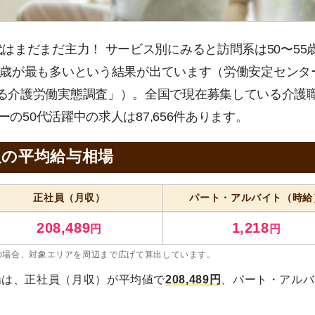
代はまだまだ主力！ サービス別にみると訪問系は50〜55
60歳が最も多いという結果が出ています（労働安定センタ
る介護労働実態調査」）。全国で現在募集している介護
ーの50代活躍中の求人は87,656件あります。
人の平均給与相場
正社員
（月収）
パート・アルバイト
（時給
208,489
1,218
円
円
の場合、対象エリアを周辺まで広げて算出しています。
場は、正社員（月収）が平均値で
208,489円
、パート・アルバ