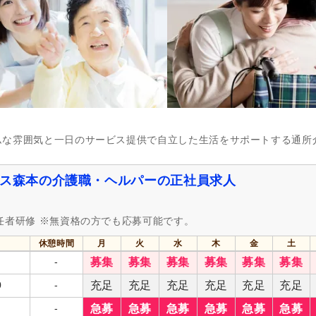
実務者研修（旧ヘルパー1級・基礎研
介護福祉士
(67,534)
修）
(45,893)
社会福祉士
(3,193)
精神保健福祉士
(561)
主任介護支援専門員
(367)
介護支援専門員（ケアマネジ
(1,516)
自動車免許（二種）
(211)
認知症介護基礎研修
(550)
ムな雰囲気と一日のサービス提供で自立した生活をサポートする通所
認知症介護実践リーダー研修
(155)
小規模多機能型サービス等計
当者研修
(18)
0)
サービス管理責任者研修
(25)
児童指導員任用
(10)
ネス森本の介護職・ヘルパーの正社員求人
相談支援従事者現任研修
(16)
主任相談支援専門員養成研修
強度行動障害支援者養成研修
(17)
放課後児童支援員認定研修
(1
任者研修 ※無資格の方でも応募可能です。
スポーツ指導員
(26)
休憩時間
月
火
水
木
金
土
週休2日
(23,557)
4週8休
(6,998)
-
募集
募集
募集
募集
募集
募集
土日祝休み
(994)
土曜休み
(1,752)
0
-
充足
充足
充足
充足
充足
充足
年間休日110日以上
(15,830)
年間休日120日以上
(6,086)
-
急募
急募
急募
急募
急募
急募