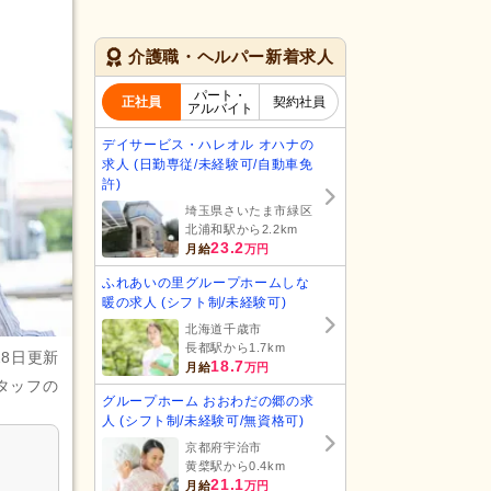
介護職・ヘルパー新着求人
パート・
正社員
契約社員
アルバイト
デイサービス・ハレオル オハナの
求人 (日勤専従/未経験可/自動車免
許)
埼玉県さいたま市緑区
北浦和駅から2.2km
23.2
月給
万円
ふれあいの里グループホームしな
暖の求人 (シフト制/未経験可)
北海道千歳市
長都駅から1.7km
28日更新
18.7
月給
万円
タッフの
グループホーム おおわだの郷の求
人 (シフト制/未経験可/無資格可)
京都府宇治市
黄檗駅から0.4km
21.1
月給
万円