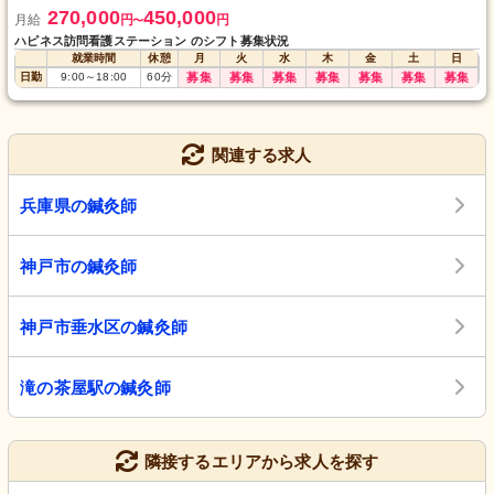
270,000
450,000
月給
円
円
〜
ハピネス訪問看護ステーション のシフト募集状況
就業時間
休憩
月
火
水
木
金
土
日
日勤
9:00
～
18:00
60
分
募集
募集
募集
募集
募集
募集
募集
関連する求人
兵庫県の鍼灸師
神戸市の鍼灸師
神戸市垂水区の鍼灸師
滝の茶屋駅の鍼灸師
隣接するエリアから求人を探す