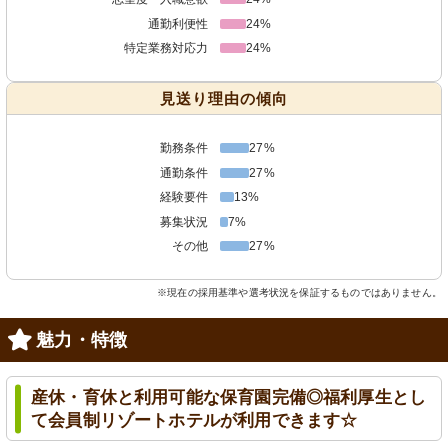
通勤利便性
24%
特定業務対応力
24%
見送り理由の傾向
勤務条件
27%
通勤条件
27%
経験要件
13%
募集状況
7%
その他
27%
※現在の採用基準や選考状況を保証するものではありません。
魅力・特徴
産休・育休と利用可能な保育園完備◎福利厚生とし
て会員制リゾートホテルが利用できます☆