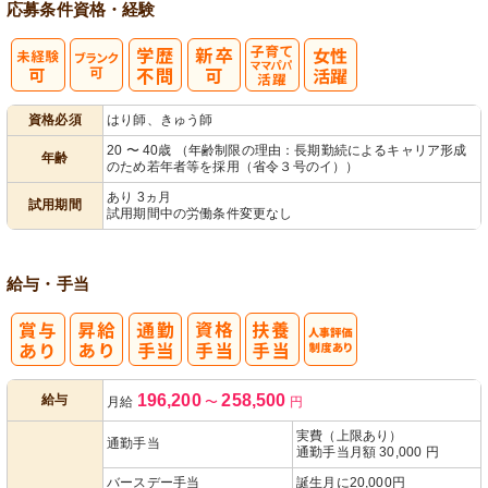
応募条件
資格・経験
子育てママパ
資格必須
はり師、きゅう師
パ活躍
20 〜 40歳 （年齢制限の理由：長期勤続によるキャリア形成
年齢
のため若年者等を採用（省令３号のイ））
あり 3ヵ月
試用期間
試用期間中の労働条件変更なし
給与・手当
人事評価制度
196,200
258,500
給与
月給
〜
円
あり
実費（上限あり）
通勤手当
通勤手当月額 30,000 円
バースデー手当
誕生月に20,000円