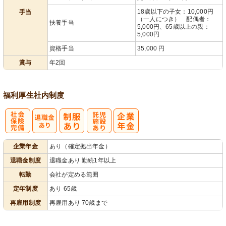
18歳以下の子女：10,000円
手当
（一人につき） 配偶者：
扶養手当
5,000円、65歳以上の親：
5,000円
資格手当
35,000 円
賞与
年2回
福利厚生
社内制度
社
託
企業年金
あり（確定拠出年金）
会保険完備
児施設あり
退職金制度
退職金あり 勤続1年以上
転勤
会社が定める範囲
定年制度
あり 65歳
再雇用制度
再雇用あり 70歳まで