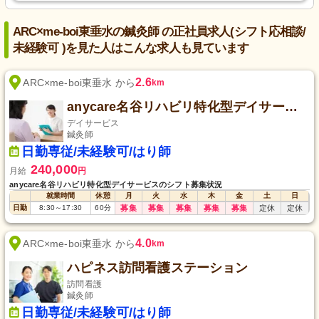
ARC×me-boi東垂水の鍼灸師 の正社員求人(シフト応相談/
未経験可 )を見た人はこんな求人も見ています
2.6
ARC×me-boi東垂水 から
km
anycare名谷リハビリ特化型デイサービス
デイサービス
鍼灸師
日勤専従/未経験可/はり師
240,000
月給
円
anycare名谷リハビリ特化型デイサービスのシフト募集状況
就業時間
休憩
月
火
水
木
金
土
日
日勤
8:30
～
17:30
60
分
募集
募集
募集
募集
募集
定休
定休
4.0
ARC×me-boi東垂水 から
km
ハピネス訪問看護ステーション
訪問看護
鍼灸師
日勤専従/未経験可/はり師