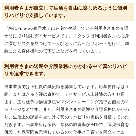
利用者さまが自立して生活を自由に楽しめるように個別
リハビリで支援しています。
『ARC×me-boi東垂水』は在宅で生活している利用者さまの介護
予防に取り組むデイサービスです。スタッフは利用者さまの心身
に潜むリスクを見つけて一人ひとりに合ったサポートを行い、加
齢による身体機能の低下防止などを行っています。
利用者さまの送迎や介護業務にかかわる中で真のリハビ
リを追求できます。
当事業所では正社員の鍼灸師を募集しています。応募要件ははり
師、またはきゅう師の資格で、デイサービス未経験の方も歓迎し
ます。主な仕事は物理療法やマシントレーニング指導と個別のマ
ッサージなどです。また、利用者さまの送迎や介護業務にかかわ
り、生活上の課題を見つけて真のリハビリの提供を目指していた
だきます。当事業所は産休・育休の取得率が94%で、病児保育を
併設した保育園も完備しているので仕事と子育てを両立できま