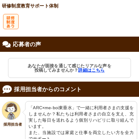
研修制度
教育
サポート体制
研
応募者の声
修制度あり
あなたが面接を通して感じたリアルな声を
投稿してみませんか？
詳細はこちら
採用担当者からのコメント
「ARC×me-boi東垂水」で一緒に利用者さまの支援を
しませんか？私たちは利用者さまの自立を支え、充
実した毎日を送れるよう個別リハビリに取り組んで
採用担当者
います。

また、当施設では家庭と仕事を両立したい方を全力
でサポート。
