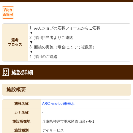
Web
1. みんジョブの応募フォームからご応募
面接可
▼
2. 採用担当者よりご連絡
選考
▼
プロセス
3. 面接の実施（場合によって複数回）
▼
4. 採用のご連絡
施設詳細
施設概要
施設名称
ARC×me-boi東垂水
カナ名称
-
施設所在地
兵庫県神戸市垂水区青山台7-6-1
施設種別
デイサービス