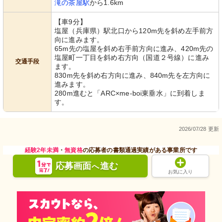
滝の茶屋駅
から1.6km
【車9分】
塩屋（兵庫県）駅北口から120m先を斜め左手前方
向に進みます。
65m先の塩屋を斜め右手前方向に進み、420m先の
塩屋町一丁目を斜め右方向（国道２号線）に進み
交通手段
ます。
830m先を斜め右方向に進み、840m先を左方向に
進みます。
280m進むと「ARC×me-boi東垂水」に到着しま
す。
2026/07/28 更新
経験2年未満
・
無資格
の応募者の書類通過実績がある事業所です
応募画面
進む
へ
お気に入り