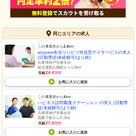
同じエリアの求人
この事業所から
2.6
km
anycare名谷リハビリ特化型デイサービスの求人
(日勤専従/未経験可/はり師)
兵庫県神戸市垂水区
総合運動公園駅から1.5km
24.0
月給
万円
お気に入り
に
追加
この事業所から
4
km
ハピネス訪問看護ステーション の求人 (日勤専
従/未経験可/はり師)
兵庫県神戸市垂水区
西舞子駅から0.2km
27.0
月給
万円
お気に入り
に
追加