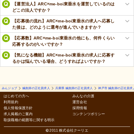
【運営法人】ARC×me-boi東垂水を運営しているのは
どこの法人ですか？
【応募後の流れ】ARC×me-boi東垂水の求人へ応募し
た後は、どのように選考が進んでいきますか？
【応募数】ARC×me-boi東垂水の他にも、何件くらい
応募するのがいいですか？
【気になる機能】ARC×me-boi東垂水の求人に応募す
るかは悩んでいる場合、どうすればよいですか？
みんジョブ
鍼灸師の正社員求人
兵庫県 鍼灸師の正社員求人
神戸市 鍼灸師の正社員求
はじめての方へ
みんなの介護
利用規約
運営会社
個人情報保護方針
採用情報
求人掲載のご案内
コンテンツポリシー
取扱職種の範囲等に関する明示
2011 株式会社クーリエ