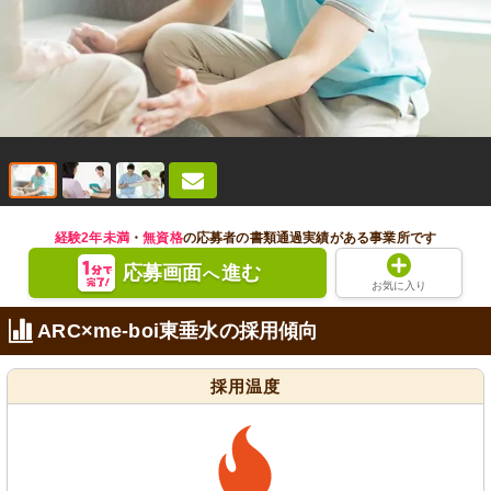
経験2年未満
・
無資格
の応募者の書類通過実績がある事業所です
応募画面
進む
へ
お気に入り
ARC×me-boi東垂水の採用傾向
採用温度