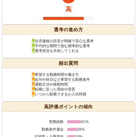
高
選考の進め方
合否連絡の目安が明確で安心な選考
平均的な期間で進む標準的な選考
選考状況を共有してくれる
頻出質問
希望する勤務時間や働き方
給与や休日など希望する勤務条件
通勤方法や移動時間
転職に至った理由や背景
いつから勤務できるか入社時期
高評価ポイントの傾向
実務経験
41%
勤務条件適合
29%
志望度・入職意欲
24%