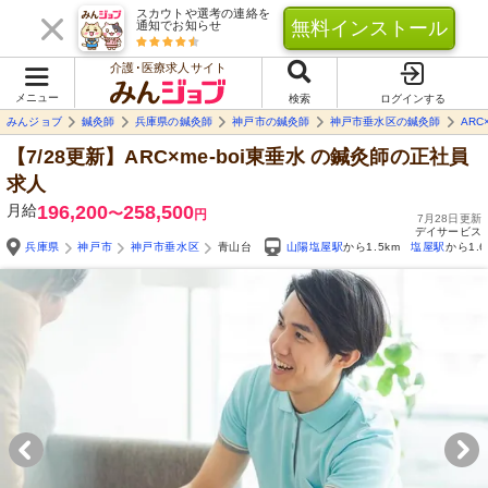
スカウトや選考の連絡を
無料インストール
通知でお知らせ
介護･医療求人サイト
メニュー
検索
ログインする
みんジョブ
鍼灸師
兵庫県の鍼灸師
神戸市の鍼灸師
神戸市垂水区の鍼灸師
ARC
【7/28更新】ARC×me-boi東垂水
の鍼灸師の正社員
求人
月給
196,200
258,500
〜
円
7月28日更新
デイサービス
兵庫県
神戸市
神戸市垂水区
青山台
山陽塩屋駅
から1.5km
塩屋駅
から1.6