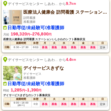
9.7
デイサービスセンター しあわ... から
km
医療法人健康会 訪問看護 ステーションいしかわ
訪問看護
准看護師
日勤専従/未経験可/准看護師
198,320
276,800
月給
円
円
〜
医療法人健康会 訪問看護 ステーションいしかわのシフト募集状況
就業時間
休憩
月
火
水
木
金
土
日
日勤
8:30
～
17:30
60
分
募集
募集
募集
募集
募集
募集
定休
4.4
デイサービスセンター しあわ... から
km
デイサービスきずな
デイサービス
准看護師
日勤専従/未経験可/准看護師
1,285
1,390
時給
円
円
〜
デイサービスきずなのシフト募集状況
就業時間
休憩
月
火
水
木
金
土
日
9:00
～
16:00
日勤
0
分
募集
募集
募集
募集
募集
募集
定休
(4h〜)