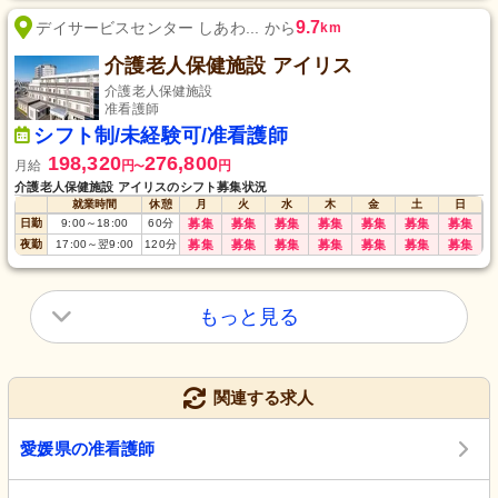
9.7
デイサービスセンター しあわ... から
km
介護老人保健施設 アイリス
介護老人保健施設
准看護師
シフト制/未経験可/准看護師
198,320
276,800
月給
円
円
〜
介護老人保健施設 アイリスのシフト募集状況
就業時間
休憩
月
火
水
木
金
土
日
日勤
9:00
～
18:00
60
分
募集
募集
募集
募集
募集
募集
募集
夜勤
17:00
～
翌9:00
120
分
募集
募集
募集
募集
募集
募集
募集
もっと見る
関連する求人
愛媛県の准看護師