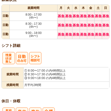
就業時間
月
火
水
木
金
土
日
8:00
17:00
～
日勤
募集
募集
募集
募集
募集
募集
募集
(4h〜)
8:30
17:30
～
日勤
募集
募集
募集
募集
募集
募集
募集
(4h〜)
9:00
18:00
～
日勤
募集
募集
募集
募集
募集
募集
募集
(4h〜)
シフト詳細
残
シ
① 8:00〜17:00 の内4時間以上
就業時間
② 8:30〜17:30 の内4時間以上
業ほぼなし
フト相談可
③ 9:00〜18:00 の内4時間以上
残業時間
月平均2時間
休日・休暇