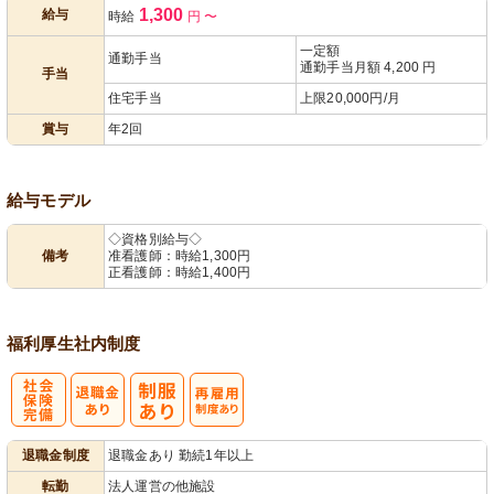
1,300
給与
時給
円
〜
あり
一定額
通勤手当
通勤手当月額 4,200 円
手当
住宅手当
上限20,000円/月
賞与
年2回
給与モデル
◇資格別給与◇
備考
准看護師：時給1,300円
正看護師：時給1,400円
福利厚生
社内制度
社
再雇用制度あ
退職金制度
退職金あり 勤続1年以上
会保険完備
り
転勤
法人運営の他施設