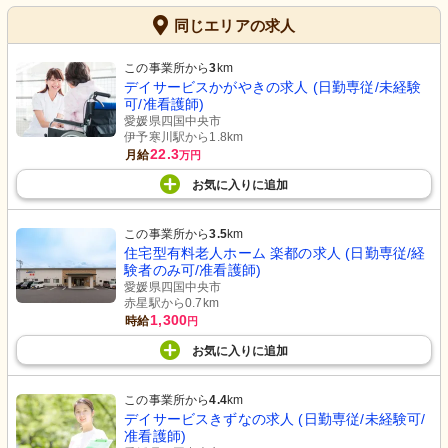
同じエリアの求人
この事業所から
3
km
デイサービスかがやきの求人 (日勤専従/未経験
可/准看護師)
愛媛県四国中央市
伊予寒川駅から1.8km
22.3
月給
万円
お気に入り
に
追加
この事業所から
3.5
km
住宅型有料老人ホーム 楽都の求人 (日勤専従/経
験者のみ可/准看護師)
愛媛県四国中央市
赤星駅から0.7km
1,300
時給
円
お気に入り
に
追加
この事業所から
4.4
km
デイサービスきずなの求人 (日勤専従/未経験可/
准看護師)