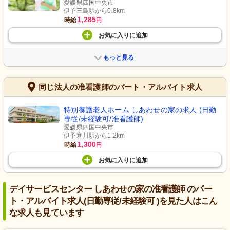
愛媛県四国中央市
伊予三島駅から0.8km
1,285
時給
円
お気に入り
に
追加
もっと見る
同じ法人の准看護師のパート・アルバイト求人
特別養護老人ホーム しあわせの家の求人 (日勤
専従/未経験可/准看護師)
愛媛県四国中央市
伊予寒川駅から1.2km
1,300
時給
円
お気に入り
に
追加
デイサービスセンター しあわせの家の准看護師 のパー
ト・アルバイト求人(日勤専従/未経験可 )を見た人はこん
な求人も見ています