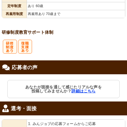
定年制度
あり 60歳
再雇用制度
再雇用あり 70歳まで
研修制度
教育
サポート体制
研
復
応募者の声
修制度あり
職支援あり
あなたが面接を通して感じたリアルな声を
投稿してみませんか？
詳細はこちら
選考・面接
1. みんジョブの応募フォームからご応募