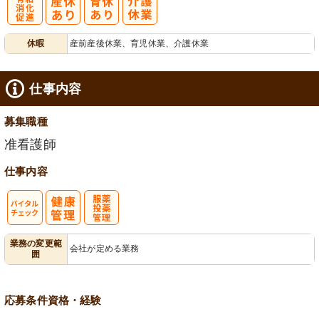
有
休暇
産前産後休業、育児休業、介護休業
給消化促進
仕事内容
募集職種
准看護師
仕事内容
バイタルチェ
服薬・投薬管
業務の変更範
会社が定める業務
囲
ック
理
応募条件
資格・経験