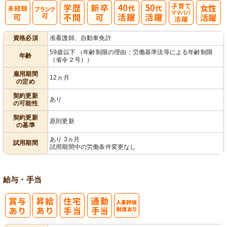
子育てママパ
資格必須
准看護師、自動車免許
パ活躍
59歳以下 （年齢制限の理由：労働基準法等による年齢制限
年齢
（省令２号））
雇用期間
12ヵ月
の定め
契約更新
あり
の可能性
契約更新
原則更新
の基準
あり 3ヵ月
試用期間
試用期間中の労働条件変更なし
給与・手当
人事評価制度