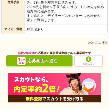
交通手段
み、69m先を左方向に進みます。
250m先を斜め左手前方向に進み、1.5km先を斜め
右方向に進みます。
すぐ進むと「デイサービスセンター しあわせの
家」に到着します。
マイカー通勤
駐車場あり
2026/07/30 更新
経験2年未満
の応募者の書類通過実績がある事業所です
応募画面
進む
へ
お気に入り