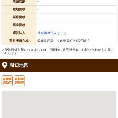
居室総数
-
敷地面積
-
延床面積
-
居室面積
-
運営法人
社会福祉法人 まこと
運営者所在地
愛媛県四国中央市豊岡町大町2786-2
※受動喫煙対策につきましては、面接時に施設担当者にお問い合わせをお願い
いたします。
周辺地図