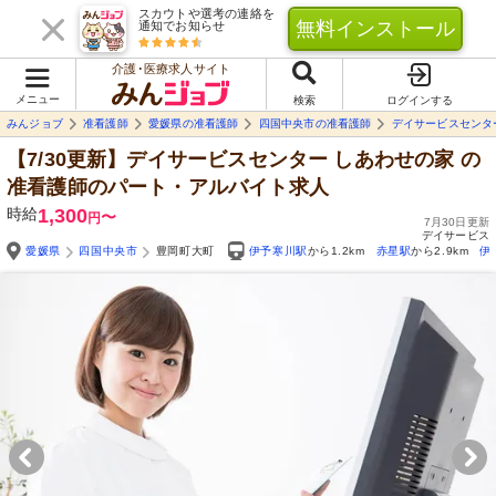
スカウトや選考の連絡を
無料インストール
通知でお知らせ
介護･医療求人サイト
メニュー
検索
ログインする
みんジョブ
准看護師
愛媛県の准看護師
四国中央市の准看護師
デイサービスセンタ
【7/30更新】デイサービスセンター しあわせの家
の
准看護師のパート・アルバイト求人
時給
1,300
〜
円
7月30日更新
デイサービス
愛媛県
四国中央市
豊岡町大町
伊予寒川駅
から1.2km
赤星駅
から2.9km
伊