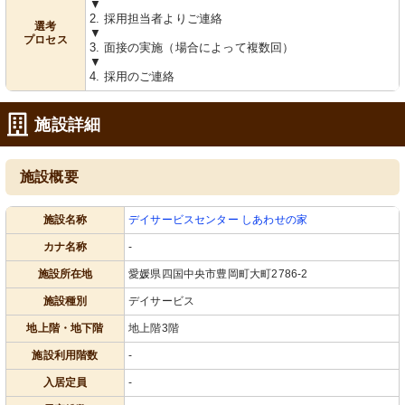
▼
2. 採用担当者よりご連絡
選考
▼
プロセス
3. 面接の実施（場合によって複数回）
▼
4. 採用のご連絡
施設詳細
施設概要
施設名称
デイサービスセンター しあわせの家
カナ名称
-
施設所在地
愛媛県四国中央市豊岡町大町2786-2
施設種別
デイサービス
地上階・地下階
地上階3階
施設利用階数
-
入居定員
-