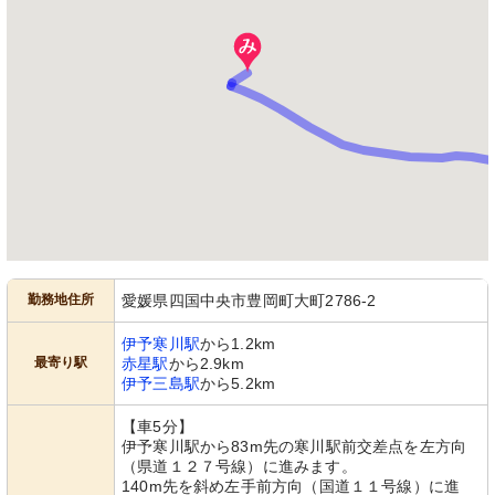
勤務地住所
愛媛県四国中央市豊岡町大町2786-2
伊予寒川駅
から1.2km
最寄り駅
赤星駅
から2.9km
伊予三島駅
から5.2km
【車5分】
伊予寒川駅から83m先の寒川駅前交差点を左方向
（県道１２７号線）に進みます。
140m先を斜め左手前方向（国道１１号線）に進