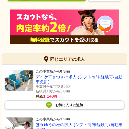
同じエリアの求人
この事業所から
0.5
km
デイケアさつきの求人 (シフト制/未経験可/自動
車免許)
千葉県千葉市花見川区
新検見川駅から1.8km
1,140
時給
円
お気に入り
に
追加
この事業所から
1.5
km
ほうゆうの杜の求人 (シフト制/未経験可/自動車