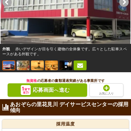
外観
赤いデザインが目を引く建物の全体像です。広々とした駐車スペ
ースがある外観です。
無資格
の応募者の書類通過実績がある事業所です
応募画面
進む
へ
お気に入り
あおぞらの里花見川 デイサービスセンターの採用
傾向
採用温度