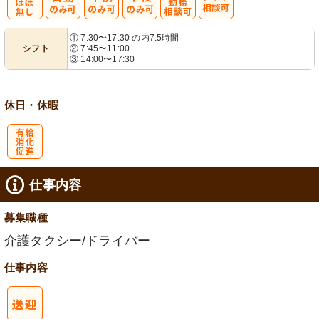
残
時短勤務相談
シ
① 7:30〜17:30 の内7.5時間
シフト
② 7:45〜11:00
業ほぼなし
可
フト相談可
③ 14:00〜17:30
休日・休暇
有
仕事内容
給消化促進
募集職種
介護タクシー/ドライバー
仕事内容