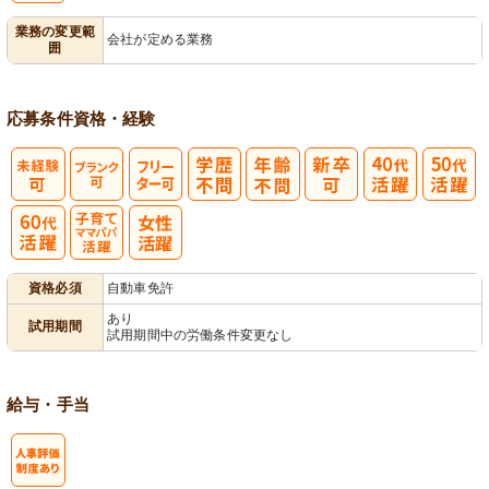
業務の変更範
会社が定める業務
囲
応募条件
資格・経験
フ
リーター可
子育てママパ
資格必須
自動車免許
パ活躍
あり
試用期間
試用期間中の労働条件変更なし
給与・手当
人事評価制度