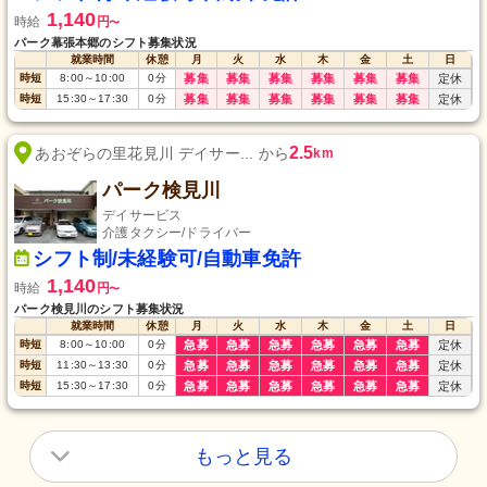
1,140
時給
円
〜
パーク幕張本郷のシフト募集状況
就業時間
休憩
月
火
水
木
金
土
日
時短
8:00
～
10:00
0
分
募集
募集
募集
募集
募集
募集
定休
時短
15:30
～
17:30
0
分
募集
募集
募集
募集
募集
募集
定休
2.5
あおぞらの里花見川 デイサー... から
km
パーク検見川
デイサービス
介護タクシー/ドライバー
シフト制/未経験可/自動車免許
1,140
時給
円
〜
パーク検見川のシフト募集状況
就業時間
休憩
月
火
水
木
金
土
日
時短
8:00
～
10:00
0
分
急募
急募
急募
急募
急募
急募
定休
時短
11:30
～
13:30
0
分
急募
急募
急募
急募
急募
急募
定休
時短
15:30
～
17:30
0
分
急募
急募
急募
急募
急募
急募
定休
もっと見る