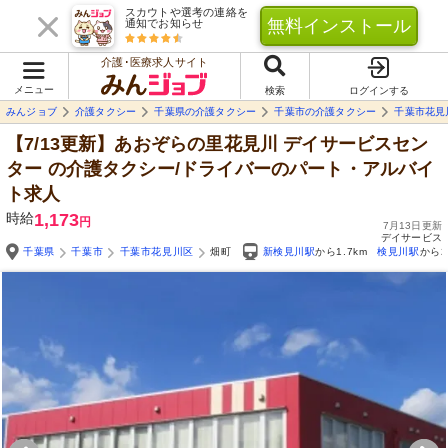
スカウトや選考の連絡を
無料インストール
通知でお知らせ
介護･医療求人サイト
メニュー
検索
ログインする
みんジョブ
介護タクシー
千葉県の介護タクシー
千葉市の介護タクシー
千葉市花見
【7/13更新】あおぞらの里花見川 デイサービスセン
ター
の介護タクシー/ドライバーのパート・アルバイ
ト求人
時給
1,173
円
7月13日更新
デイサービス
千葉県
千葉市
千葉市花見川区
畑町
新検見川駅
から1.7km
検見川駅
から2