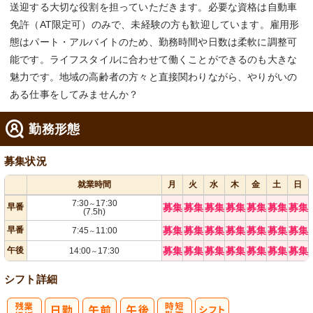
送迎する大切な役割を担っていただきます。必要な資格は自動車
免許（AT限定可）のみで、未経験の方も歓迎しています。雇用形
態はパート・アルバイトのため、勤務時間や日数は柔軟に調整可
能です。ライフスタイルに合わせて働くことができるのも大きな
魅力です。地域の高齢者の方々と直接関わりながら、やりがいの
ある仕事をしてみませんか？
勤務形態
募集状況
就業時間
月
火
水
木
金
土
日
7:30
17:30
～
早番
募集
募集
募集
募集
募集
募集
募集
(7.5h)
早番
募集
募集
募集
募集
募集
募集
募集
7:45
11:00
～
午後
募集
募集
募集
募集
募集
募集
募集
14:00
17:30
～
シフト詳細