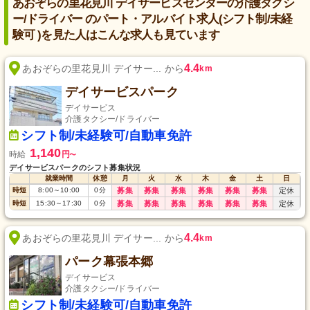
あおぞらの里花見川 デイサービスセンターの介護タクシ
ー/ドライバー のパート・アルバイト求人(シフト制/未経
験可 )を見た人はこんな求人も見ています
4.4
あおぞらの里花見川 デイサー... から
km
デイサービスパーク
デイサービス
介護タクシー/ドライバー
シフト制/未経験可/自動車免許
1,140
時給
円
〜
デイサービスパークのシフト募集状況
就業時間
休憩
月
火
水
木
金
土
日
時短
8:00
～
10:00
0
分
募集
募集
募集
募集
募集
募集
定休
時短
15:30
～
17:30
0
分
募集
募集
募集
募集
募集
募集
定休
4.4
あおぞらの里花見川 デイサー... から
km
パーク幕張本郷
デイサービス
介護タクシー/ドライバー
シフト制/未経験可/自動車免許