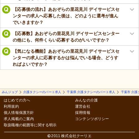
【応募後の流れ】あおぞらの里花見川 デイサービスセ
ンターの求人へ応募した後は、どのように選考が進ん
でいきますか？
【応募数】あおぞらの里花見川 デイサービスセンター
の他にも、何件くらい応募するのがいいですか？
【気になる機能】あおぞらの里花見川 デイサービスセ
ンターの求人に応募するかは悩んでいる場合、どうす
ればよいですか？
みんジョブ
介護タクシーのパート求人
千葉県 介護タクシーのパート求人
千葉市 介護
はじめての方へ
みんなの介護
利用規約
運営会社
個人情報保護方針
採用情報
求人掲載のご案内
コンテンツポリシー
取扱職種の範囲等に関する明示
2011 株式会社クーリエ