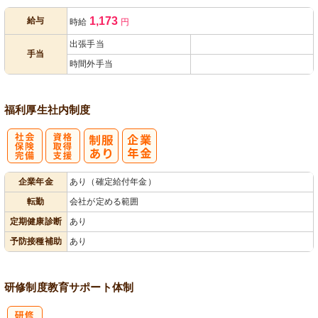
1,173
給与
時給
円
あり
出張手当
手当
時間外手当
福利厚生
社内制度
社
資格取得支援
企業年金
あり（確定給付年金）
会保険完備
あり
転勤
会社が定める範囲
定期健康診断
あり
予防接種補助
あり
研修制度
教育
サポート体制