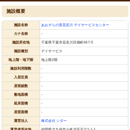
施設概要
施設名称
あおぞらの里花見川 デイサービスセンター
カナ名称
-
施設所在地
千葉県千葉市花見川区畑町467-5
施設種別
デイサービス
地上階・地下階
地上階2階
施設利用階数
-
入居定員
-
居室総数
-
敷地面積
-
延床面積
-
居室面積
-
運営法人
株式会社 シダー
運営者所在地
福岡県北九州市小倉北区足立2-1-1