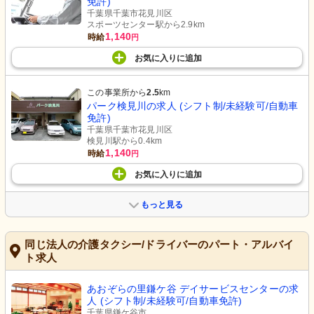
免許)
千葉県千葉市花見川区
スポーツセンター駅から2.9km
1,140
時給
円
お気に入り
に
追加
この事業所から
2.5
km
パーク検見川の求人 (シフト制/未経験可/自動車
免許)
千葉県千葉市花見川区
検見川駅から0.4km
1,140
時給
円
お気に入り
に
追加
もっと見る
同じ法人の介護タクシー/ドライバーのパート・アルバイ
ト求人
あおぞらの里鎌ケ谷 デイサービスセンターの求
人 (シフト制/未経験可/自動車免許)
千葉県鎌ケ谷市