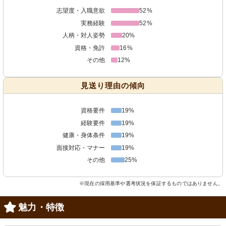
志望度・入職意欲
52%
実務経験
52%
人柄・対人姿勢
20%
資格・免許
16%
その他
12%
見送り理由の傾向
資格要件
19%
経験要件
19%
健康・身体条件
19%
面接対応・マナー
19%
その他
25%
※現在の採用基準や選考状況を保証するものではありません。
魅力・特徴