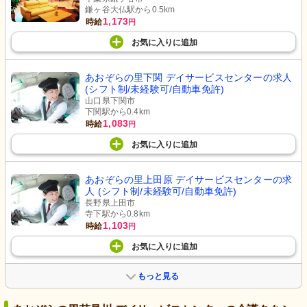
鎌ヶ谷大仏駅から0.5km
1,173
時給
円
お気に入り
に
追加
あおぞらの里下関 デイサービスセンターの求人
(シフト制/未経験可/自動車免許)
山口県下関市
下関駅から0.4km
1,083
時給
円
お気に入り
に
追加
あおぞらの里上田原 デイサービスセンターの求
人 (シフト制/未経験可/自動車免許)
長野県上田市
寺下駅から0.8km
1,103
時給
円
お気に入り
に
追加
もっと見る