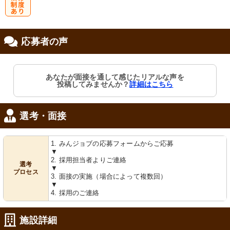
研
応募者の声
修制度あり
あなたが面接を通して感じたリアルな声を
投稿してみませんか？
詳細はこちら
選考・面接
1. みんジョブの応募フォームからご応募
▼
2. 採用担当者よりご連絡
選考
▼
プロセス
3. 面接の実施（場合によって複数回）
▼
4. 採用のご連絡
施設詳細