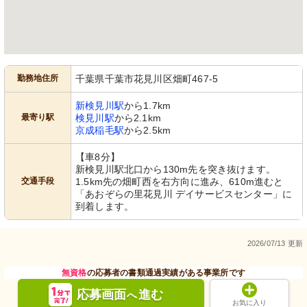
勤務地住所
千葉県千葉市花見川区畑町467-5
新検見川駅
から1.7km
最寄り駅
検見川駅
から2.1km
京成稲毛駅
から2.5km
【車8分】
新検見川駅北口から130m先を突き抜けます。
交通手段
1.5km先の畑町西を右方向に進み、610m進むと
「あおぞらの里花見川 デイサービスセンター」に
到着します。
2026/07/13 更新
無資格
の応募者の書類通過実績がある事業所です
応募画面
進む
へ
お気に入り