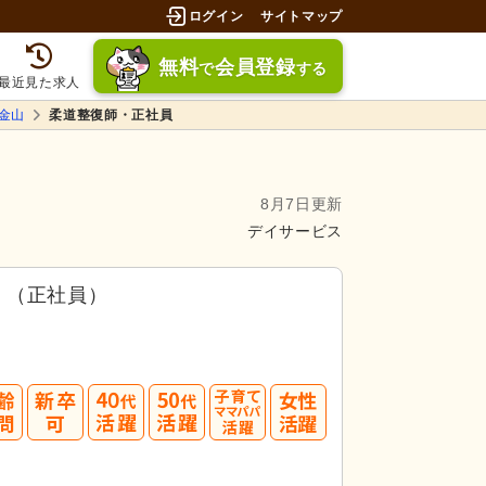
ログイン
サイトマップ
無料
会員登録
で
する
最近見た求人
金山
柔道整復師・正社員
8月7日更新
デイサービス
）（正社員）
40
50