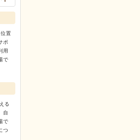
に位置
サポ
利用
場で
える
、自
場で
につ