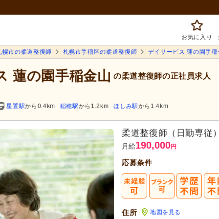
お気に入り
札幌市の柔道整復師
札幌市手稲区の柔道整復師
デイサービス 蓮の園手稲
ス 蓮の園手稲金山
の柔道整復師の正社員求人
星置駅
から0.4km
稲穂駅
から1.2km
ほしみ駅
から1.4km
柔道整復師（日勤専従
190,000
月給
円
応募条件
住所
地図を見る