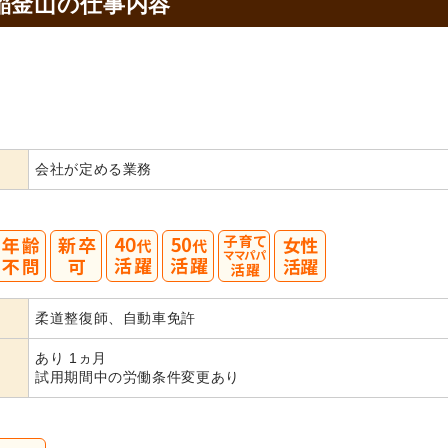
稲金山の
仕事内容
会社が定める業務
40
50
柔道整復師、自動車免許
代活躍
代活躍
あり 1ヵ月
試用期間中の労働条件変更あり