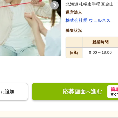
北海道札幌市手稲区金山一条2
運営法人
株式会社愛 ウェルネス
募集状況
就業時間
～
日勤
9:00
18:00
応募画面
進む
り
追加
へ
に