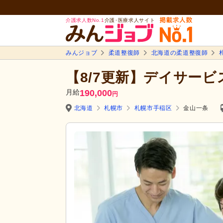
介護求人数No.1
介護･医療求人サイト
みんジョブ
柔道整復師
北海道の柔道整復師
【8/7更新】デイサービ
月給
190,000
円
北海道
札幌市
札幌市手稲区
金山一条