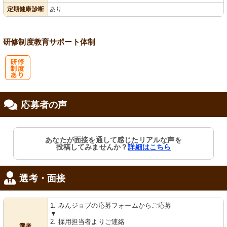
定期健康診断
あり
研修制度
教育
サポート体制
研
応募者の声
修制度あり
あなたが面接を通して感じたリアルな声を
投稿してみませんか？
詳細はこちら
選考・面接
1. みんジョブの応募フォームからご応募
▼
2. 採用担当者よりご連絡
選考