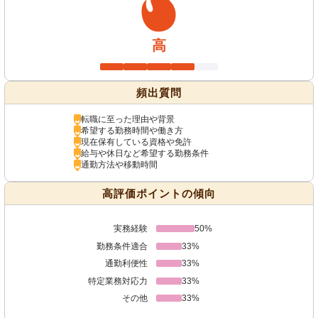
高
頻出質問
転職に至った理由や背景
希望する勤務時間や働き方
現在保有している資格や免許
給与や休日など希望する勤務条件
通勤方法や移動時間
高評価ポイントの傾向
実務経験
50%
勤務条件適合
33%
通勤利便性
33%
特定業務対応力
33%
その他
33%