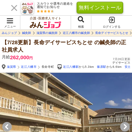
スカウトや選考の連絡を
無料インストール
通知でお知らせ
介護･医療求人サイト
メニュー
検索
ログインする
みんジョブ
鍼灸師
滋賀県の鍼灸師
近江八幡市の鍼灸師
長命デイサービスちとせ
【7/28更新】長命デイサービスちとせ
の鍼灸師の正
社員求人
月給
262,000
円
7月28日更新
デイサービス
滋賀県
近江八幡市
長命寺町
近江八幡駅
から5.3km
篠原駅
から6.6km
安土