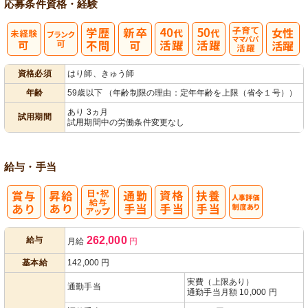
応募条件
資格・経験
子育てママパ
資格必須
はり師、きゅう師
パ活躍
年齢
59歳以下 （年齢制限の理由：定年年齢を上限（省令１号））
あり 3ヵ月
試用期間
試用期間中の労働条件変更なし
給与・手当
日・祝給与ア
人事評価制度
262,000
給与
月給
円
ップ
あり
基本給
142,000
円
実費（上限あり）
通勤手当
通勤手当月額 10,000 円