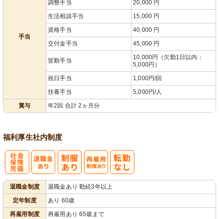
調整手当
20,000 円
生活相談手当
15,000 円
資格手当
40,000 円
手当
交付金手当
45,000 円
10,000円（欠勤1日以内：
皆勤手当
5,000円）
祝日手当
1,000円/回
扶養手当
5,000円/人
賞与
年2回 合計 2ヵ月分
福利厚生
社内制度
社
再雇用制度あ
退職金制度
退職金あり 勤続3年以上
会保険完備
り
定年制度
あり 60歳
再雇用制度
再雇用あり 65歳まで