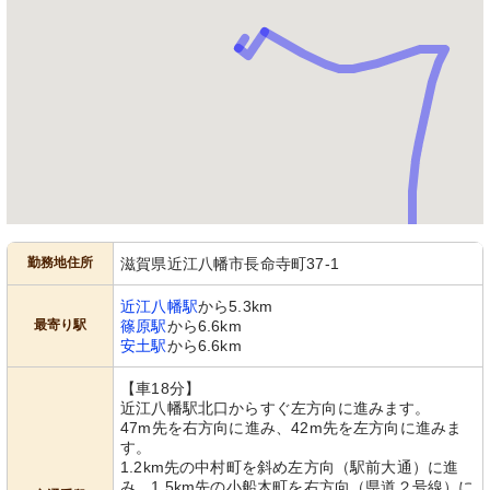
勤務地住所
滋賀県近江八幡市長命寺町37-1
近江八幡駅
から5.3km
最寄り駅
篠原駅
から6.6km
安土駅
から6.6km
【車18分】
近江八幡駅北口からすぐ左方向に進みます。
47m先を右方向に進み、42m先を左方向に進みま
す。
1.2km先の中村町を斜め左方向（駅前大通）に進
み、1.5km先の小船木町を右方向（県道２号線）に