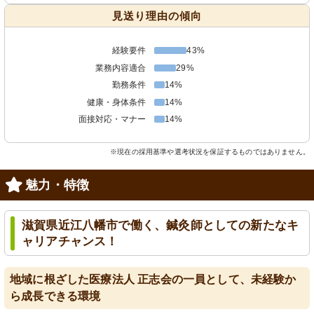
見送り理由の傾向
経験要件
43%
業務内容適合
29%
勤務条件
14%
健康・身体条件
14%
面接対応・マナー
14%
※現在の採用基準や選考状況を保証するものではありません。
魅力・特徴
滋賀県近江八幡市で働く、鍼灸師としての新たなキ
ャリアチャンス！
地域に根ざした医療法人 正志会の一員として、未経験か
ら成長できる環境