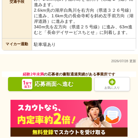
交通手段
進みます。
2.6km先の湖岸白鳥川を右方向（県道３２６号線）
に進み、1.6km先の長命寺町を斜め左手前方向（湖
岸道路）に進みます。
340m先を左方向（県道２５号線）に進み、63m進
むと「長命デイサービスちとせ」に到着します。
マイカー通勤
駐車場あり
2026/07/28 更新
経験2年未満
の応募者の書類通過実績がある事業所です
応募画面
進む
へ
お気に入り