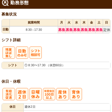
勤務形態
募集状況
就業時間
月
火
水
木
金
土
日
日勤
募集
募集
募集
募集
募集
募集
定休
8:30
17:30
～
シフト詳細
残
シ
シフト
① 8:30〜17:30 （休憩60分）
業ほぼなし
フト相談可
休日・休暇
有
年間休日
休日
週休2日
給消化促進
100日以上