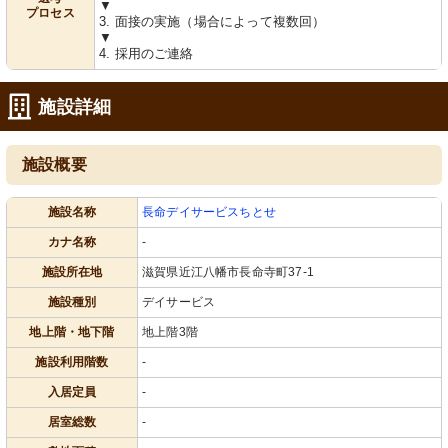
▼
プロセス
3. 面接の実施（場合によって複数回）
▼
4. 採用のご連絡
施設詳細
施設概要
施設名称
長命デイサービスちとせ
カナ名称
-
施設所在地
滋賀県近江八幡市長命寺町37-1
施設種別
デイサービス
地上階・地下階
地上階3階
施設利用階数
-
入居定員
-
居室総数
-