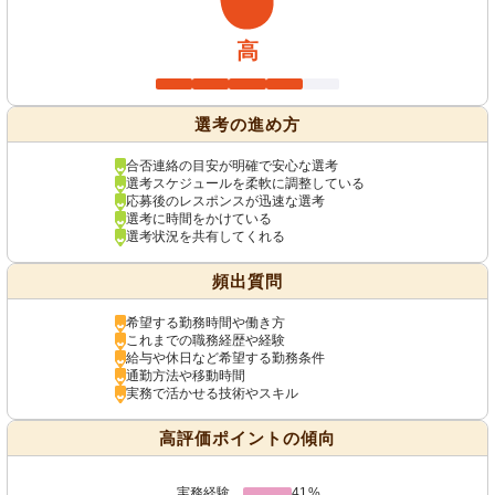
高
選考の進め方
合否連絡の目安が明確で安心な選考
選考スケジュールを柔軟に調整している
応募後のレスポンスが迅速な選考
選考に時間をかけている
選考状況を共有してくれる
頻出質問
希望する勤務時間や働き方
これまでの職務経歴や経験
給与や休日など希望する勤務条件
通勤方法や移動時間
実務で活かせる技術やスキル
高評価ポイントの傾向
実務経験
41%