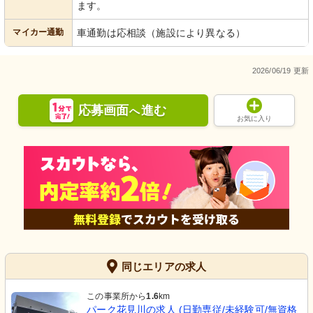
ます。
マイカー通勤
車通勤は応相談（施設により異なる）
2026/06/19 更新
応募画面
進む
へ
お気に入り
同じエリアの求人
この事業所から
1.6
km
パーク花見川の求人 (日勤専従/未経験可/無資格