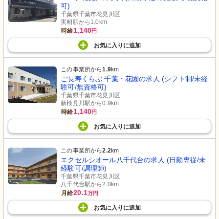
可)
千葉県千葉市花見川区
実籾駅から1.0km
1,140
時給
円
お気に入り
に
追加
この事業所から
1.9
km
ご長寿くらぶ 千葉・花園の求人 (シフト制/未経
験可/無資格可)
千葉県千葉市花見川区
新検見川駅から0.9km
1,140
時給
円
お気に入り
に
追加
この事業所から
2.2
km
エクセルシオール八千代台の求人 (日勤専従/未
経験可/調理師)
千葉県千葉市花見川区
八千代台駅から2.0km
20.1
月給
万円
お気に入り
に
追加