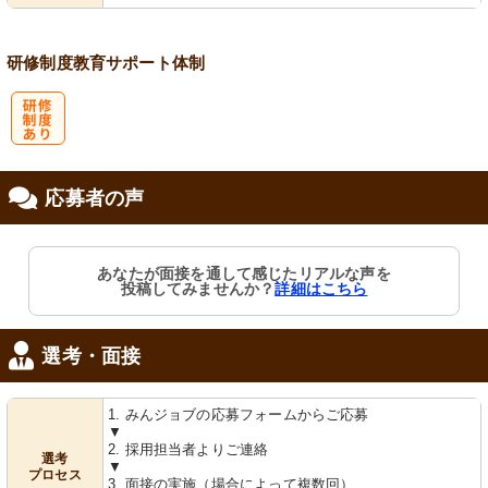
研修制度
教育
サポート体制
研
応募者の声
修制度あり
あなたが面接を通して感じたリアルな声を
投稿してみませんか？
詳細はこちら
選考・面接
1. みんジョブの応募フォームからご応募
▼
2. 採用担当者よりご連絡
選考
▼
プロセス
3. 面接の実施（場合によって複数回）