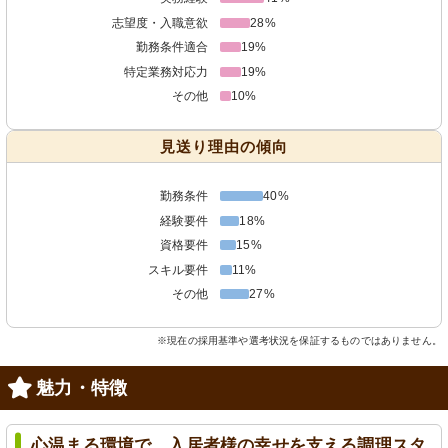
志望度・入職意欲
28%
勤務条件適合
19%
特定業務対応力
19%
その他
10%
見送り理由の傾向
勤務条件
40%
経験要件
18%
資格要件
15%
スキル要件
11%
その他
27%
※現在の採用基準や選考状況を保証するものではありません。
魅力・特徴
心温まる環境で、入居者様の幸せを支える調理スタ