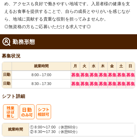
め、アクセスも良好で働きやすい地域です。入居者様の健康を支
えるお食事を提供することで、自らの成長とやりがいを感じなが
ら、地域に貢献する貴重な役割を担ってみませんか。
◎無資格の方もご応募いただける求人です◎
勤務形態
募集状況
就業時間
月
火
水
木
金
土
日
日勤
募集
募集
募集
募集
募集
募集
募集
8:00
17:00
～
日勤
募集
募集
募集
募集
募集
募集
募集
8:30
17:30
～
シフト詳細
残
シ
① 8:00〜17:00 （休憩60分）
就業時間
② 8:30〜17:30 （休憩60分）
業ほぼなし
フト相談可