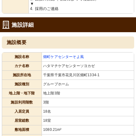
▼
4. 採用のご連絡
施設詳細
施設概要
施設名称
畑町ケアセンターそよ風
カナ名称
ハタマチケアセンターソヨカゼ
施設所在地
千葉県千葉市花見川区畑町1334-1
施設種別
グループホーム
地上階・地下階
地上階3階
施設利用階数
3階
入居定員
18名
居室総数
18室
敷地面積
1080.21m²