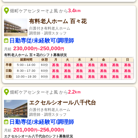
3.4
畑町ケアセンターそよ風 から
km
有料老人ホーム 百々花
介護付き有料老人ホーム
調理師・調理スタッフ
日勤専従/未経験可/調理師
230,000
250,000
月給
円
円
〜
有料老人ホーム 百々花のシフト募集状況
就業時間
休憩
月
火
水
木
金
土
日
早番
5:00
～
14:00
60
分
募集
募集
募集
募集
募集
募集
募集
日勤
8:30
～
17:30
60
分
募集
募集
募集
募集
募集
募集
募集
日勤
10:00
～
19:30
90
分
募集
募集
募集
募集
募集
募集
募集
2.2
畑町ケアセンターそよ風 から
km
エクセルシオール八千代台
介護付き有料老人ホーム
調理師・調理スタッフ
日勤専従/未経験可/調理師
201,000
256,000
月給
円
円
〜
エクセルシオール八千代台のシフト募集状況