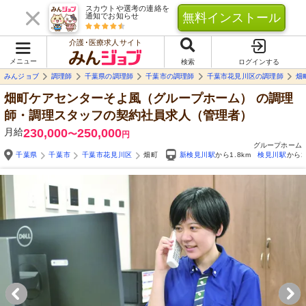
スカウトや選考の連絡を
無料インストール
通知でお知らせ
介護･医療求人サイト
メニュー
検索
ログインする
みんジョブ
調理師
千葉県の調理師
千葉市の調理師
千葉市花見川区の調理師
畑
畑町ケアセンターそよ風（グループホーム）
の調理
師・調理スタッフの契約社員求人（管理者）
月給
230,000
250,000
〜
円
グループホーム
千葉県
千葉市
千葉市花見川区
畑町
新検見川駅
から1.8km
検見川駅
から2