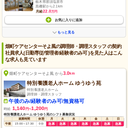
栃木県那須塩原市
黒磯駅から2.1km
22.0
月給
万円
お気に入り
に
追加
もっと見る
畑町ケアセンターそよ風の調理師・調理スタッフ の契約
社員求人(日勤専従/管理者/経験者のみ可 )を見た人はこん
な求人も見ています
3.0
畑町ケアセンターそよ風 から
km
特別養護老人ホーム ゆうゆう苑
特別養護老人ホーム
調理師・調理スタッフ
午後のみ/経験者のみ可/無資格可
1,140
1,200
時給
円
円
〜
特別養護老人ホーム ゆうゆう苑のシフト募集状況
就業時間
休憩
月
火
水
木
金
土
日
午後
15:00
～
17:30
0
分
急募
急募
急募
急募
急募
急募
急募