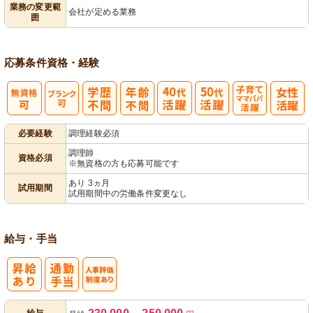
業務の変更範
会社が定める業務
囲
応募条件
資格・経験
子育てママパ
必要経験
調理経験必須
パ活躍
調理師
資格必須
※無資格の方も応募可能です
あり 3ヵ月
試用期間
試用期間中の労働条件変更なし
給与・手当
人事評価制度
給与