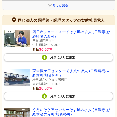
もっと見る
同じ法人の調理師・調理スタッフの契約社員求人
四日市ショートステイそよ風の求人 (日勤専従/
経験者のみ可)
三重県四日市市
中川原駅から0.3km
30.0
月給
万円
お気に入り
に
追加
東岩槻ケアセンターそよ風の求人 (日勤専従/未
経験可/無資格可)
埼玉県さいたま市岩槻区
東岩槻駅から1.1km
20.0
月給
万円
お気に入り
に
追加
くろいそケアセンターそよ風の求人 (日勤専従/
経験者のみ可/無資格可)