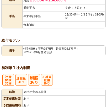
230,000
250,000
月給
〜
円
あり
通勤手当
実費（上限あり）
12/30 0時～1/3 24時：380円/
手当
年末年始手当
時
食事補助
給与モデル
特別報酬：平均25万円（最高額95.8万円）
備考
※2025年6月支給実績
福利厚生
社内制度
社
正社員登用あ
転勤
会社が定める範囲
会保険完備
り
定期健康診断
あり
予防接種補助
あり