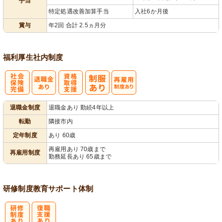
手当
特定処遇改善加算手当
入社6か月後
賞与
年2回 合計 2.5ヵ月分
福利厚生
社内制度
社
資格取得支援
再雇用制度あ
退職金制度
退職金あり 勤続4年以上
会保険完備
あり
り
転勤
隣接市内
定年制度
あり 60歳
再雇用あり 70歳まで
再雇用制度
勤務延長あり 65歳まで
研修制度
教育
サポート体制