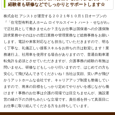
経験者も研修などでしっかりとサポートします☆
株式会社 アシストが運営する２０２１年１０月１日オープンの
『「住宅型有料老人ホーム ロイヤルスイート ハート・せながわ』
で正社員として働きませんか？主なお仕事は国保連への介護保険
請求業務やそのほかの窓口業務や管理業務など総務事務をお願い
します。電話や来客対応なども担当していただきますので、明る
く丁寧な、礼儀正しい接客スキルをお持ちの方は歓迎します！業
務遂行上、社用車を使用する場合がありますので、普通自動車運
転免許を必須とさせていただきますが、介護事務の経験の有無は
問いません。研修などもしっかり行いますので、はじめての方も
安心して飛び込んできてくださいね！当社は笑顔、笑い声が飛び
かうアットホームな会社です。キャリアアップ制度も整備してい
ますので、将来の目標をしっかり定めてやりがいを感じながら働
けます！事務のお仕事は介護の現場では目立ちませんが、施設運
営の縁の下の力持ちみたいな立場です。責任感を持って真面目に
お仕事に取り組んでくださる方をお待ちしています。