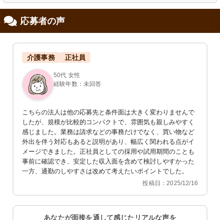
応募者の声
玄関ホール
玄関ホール
介護事務
正社員
開放感のある待合室には、くつろげる
落ち着いた色合いの広々ロビーで、快
ソファが配置されています。優しい光
適な待ち時間をお過ごしいただけま
が差し込む植物のある空間です。
す。
50代 女性
経験年数：未回答
こちらの法人は他の応募先と条件面は大きく変わりませんで
したが、規模が比較的コンパクトで、雰囲気も親しみやすく
感じました。業務は請求などの事務だけでなく、買い物など
外出を伴う対応もあると説明があり、幅広く関われる点がイ
メージできました。正社員としての採用や試用期間のことも
事前に確認でき、安定した収入面を含めて検討しやすかった
家族室
家族室
一方、通勤のしやすさは改めて考えたいポイントでした。
明るく清潔感のある居室で、ゆったり
ゆったりとしたダイニングで心地よい
とした時間を過ごせる環境です。
食事のひとときを。木目調の家具が温
投稿日：2025/12/16
もりを感じさせます。
あなたが面接を通して感じたリアルな声を