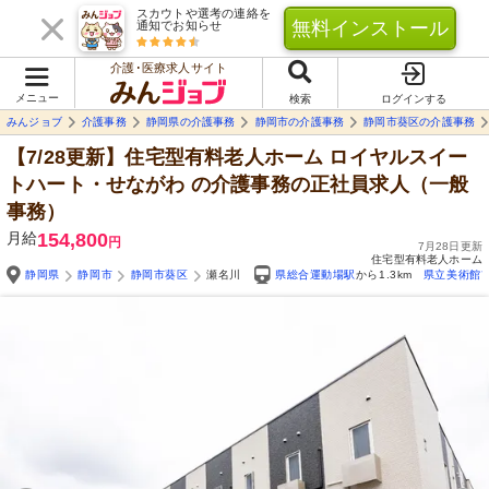
スカウトや選考の連絡を
無料インストール
通知でお知らせ
介護･医療求人サイト
メニュー
検索
ログインする
みんジョブ
介護事務
静岡県の介護事務
静岡市の介護事務
静岡市葵区の介護事務
【7/28更新】住宅型有料老人ホーム ロイヤルスイー
トハート・せながわ
の介護事務の正社員求人（一般
事務）
月給
154,800
円
7月28日更新
住宅型有料老人ホーム
静岡県
静岡市
静岡市葵区
瀬名川
県総合運動場駅
から1.3km
県立美術館
Yo
自由