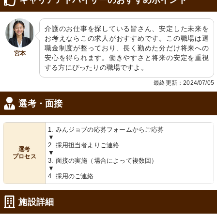
介護のお仕事を探している皆さん、安定した未来を
お考えならこの求人がおすすめです。この職場は退
職金制度が整っており、長く勤めた分だけ将来への
宮本
安心を得られます。働きやすさと将来の安定を重視
する方にぴったりの職場ですよ。
図書室
茶室
ゆっくりと読書が楽しめる清潔感溢れ
整理整頓された収納で、スッキリとし
るスペースです。充実した書棚と心地
た生活空間を実現しています。
最終更新：2024/07/05
よい照明が特徴です。
選考・面接
1. みんジョブの応募フォームからご応募
▼
2. 採用担当者よりご連絡
選考
▼
プロセス
3. 面接の実施（場合によって複数回）
▼
4. 採用のご連絡
介護浴槽
介護浴槽
清潔感溢れる浴室には、安心のバリア
安全に配慮したバリアフリーの浴室で
フリー設備が整っています。
す。衛生的で明るい空間が提供されて
施設詳細
おります。