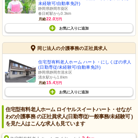
未経験可/自動車免許)
静岡県静岡市葵区
春日町駅から0.3km
22.0
月給
万円
お気に入り
に
追加
同じ法人の介護事務の正社員求人
住宅型有料老人ホーム ハート・にしくぼの求人
(日勤専従/未経験可/自動車免許)
静岡県静岡市清水区
清水駅から1.8km
15.4
月給
万円
お気に入り
に
追加
住宅型有料老人ホーム ロイヤルスイートハート・せなが
わの介護事務 の正社員求人(日勤専従/一般事務/未経験可 )
を見た人はこんな求人も見ています