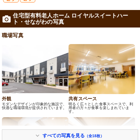
研
復
住宅型有料老人ホーム ロイヤルスイートハー
修制度あり
職支援あり
ト・せながわの写真
職場写真
外観
共有スペース
モダンなデザインが印象的な施設で、
明るく広々とした食事スペースで、利
快適な職場環境が提供されています。
用者の方々が食事を楽しまれていま
す。
すべての写真を見る
（全18枚）