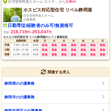
1.6
住宅型有料老人ホーム ロイヤ... から
km
ホスピス対応型住宅 リベル静岡葵
住宅型有料老人ホーム
介護事務
日勤専従/経験者のみ可/無資格可
219,719
253,047
月給
円
円
〜
ホスピス対応型住宅 リベル静岡葵のシフト募集状況
就業時間
休憩
月
火
水
木
金
土
日
早番
7:00
～
16:00
60
分
募集
募集
募集
募集
募集
募集
募集
日勤
8:30
～
17:30
60
分
募集
募集
募集
募集
募集
募集
募集
遅番
11:00
～
20:00
60
分
募集
募集
募集
募集
募集
募集
募集
関連する求人
静岡県の介護事務
静岡市の介護事務
静岡市葵区の介護事務