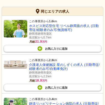
同じエリアの求人
この事業所から
1.6
km
ホスピス対応型住宅 リベル静岡葵の求人 (日勤
専従/経験者のみ可/無資格可)
静岡県静岡市葵区
長沼駅から0.7km
21.9
月給
万円
お気に入り
に
追加
この事業所から
2.9
km
介護老人保健施設 星のしずくの求人 (日勤専従/
経験者のみ可/自動車免許)
静岡県静岡市葵区
長沼駅から2.2km
18.9
月給
万円
お気に入り
に
追加
この事業所から
3.4
km
静清リハビリテーション病院の求人 (日勤専従/