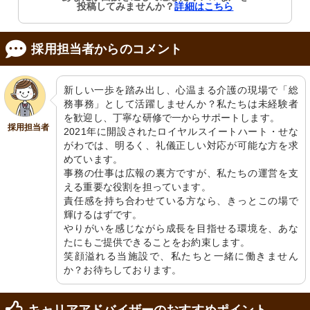
投稿してみませんか？
詳細はこちら
採用担当者からのコメント
浴室
茶室
新しい一歩を踏み出し、心温まる介護の現場で「総
広々とした入浴スペース、安全に配慮
畳と障子が心を和ませる和室です。上
務事務」として活躍しませんか？私たちは未経験者
した設計です。
品な飾り棚には趣のある装飾品が置か
れています。
を歓迎し、丁寧な研修で一からサポートします。

採用担当者
2021年に開設されたロイヤルスイートハート・せな
がわでは、明るく、礼儀正しい対応が可能な方を求
めています。

事務の仕事は広報の裏方ですが、私たちの運営を支
える重要な役割を担っています。

責任感を持ち合わせている方なら、きっとこの場で
輝けるはずです。

やりがいを感じながら成長を目指せる環境を、あな
たにもご提供できることをお約束します。

茶室
ホール
笑顔溢れる当施設で、私たちと一緒に働きません
手すり沿いに広がる廊下は、清潔で明
ゆとりあるスペースでの機能訓練が可
るい雰囲気です。安心してお過ごしい
能です。利用者の快適さを考えた明る
か？お待ちしております。
ただける空間作りを心がけています。
く清潔な設計が魅力です。
キャリアアドバイザーのおすすめポイント