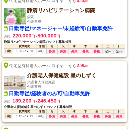
3.4
住宅型有料老人ホーム ロイヤ... から
km
静清リハビリテーション病院
病院
介護事務
日勤専従/マネージャー/未経験可/自動車免許
220,000
500,000
月給
円
円
〜
静清リハビリテーション病院のシフト募集状況
就業時間
休憩
月
火
水
木
金
土
日
日勤
8:30
～
17:30
60
分
募集
募集
募集
募集
募集
定休
定休
2.9
住宅型有料老人ホーム ロイヤ... から
km
介護老人保健施設 星のしずく
介護老人保健施設
介護事務
日勤専従/経験者のみ可/自動車免許
189,200
246,450
月給
円
円
〜
介護老人保健施設 星のしずくのシフト募集状況
就業時間
休憩
月
火
水
木
金
土
日
日勤
8:15
～
17:15
60
分
募集
募集
募集
募集
募集
募集
募集