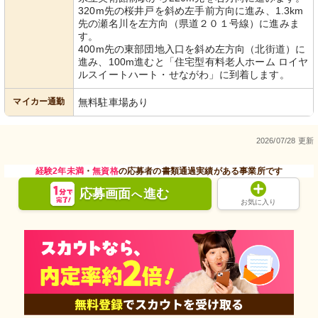
320m先の桜井戸を斜め左手前方向に進み、1.3km
先の瀬名川を左方向（県道２０１号線）に進みま
す。
400m先の東部団地入口を斜め左方向（北街道）に
進み、100m進むと「住宅型有料老人ホーム ロイヤ
ルスイートハート・せながわ」に到着します。
マイカー通勤
無料駐車場あり
2026/07/28 更新
経験2年未満
・
無資格
の応募者の書類通過実績がある事業所です
応募画面
進む
へ
お気に入り