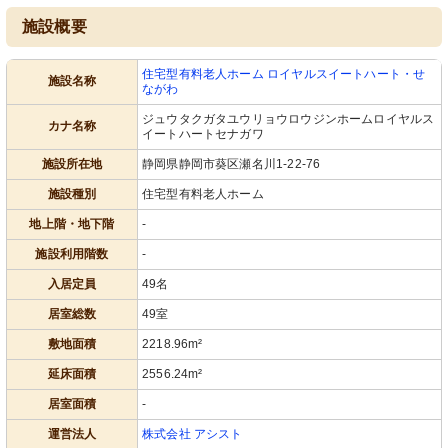
施設概要
住宅型有料老人ホーム ロイヤルスイートハート・せ
施設名称
ながわ
ジュウタクガタユウリョウロウジンホームロイヤルス
カナ名称
イートハートセナガワ
浴室
喫茶店
施設所在地
静岡県静岡市葵区瀬名川1-22-76
バリアフリー設計の清潔な浴室で、ご
木のぬくもりあふれる空間で、ゆった
利用者の快適な入浴をサポートしま
りとした時間を過ごせます。
施設種別
住宅型有料老人ホーム
す。
地上階・地下階
-
施設利用階数
-
入居定員
49名
居室総数
49室
敷地面積
2218.96m²
延床面積
2556.24m²
トイレ
階段
居室面積
-
安全性と快適さを考慮したバリアフリ
手すりがついた温かみのある階段は、
ーの設えが整っています。
移動を安全に支えます。
運営法人
株式会社 アシスト