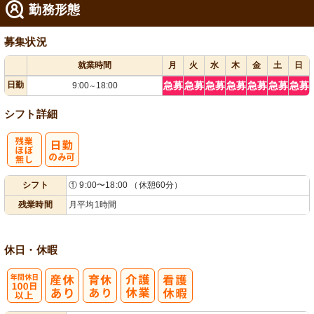
勤務形態
募集状況
就業時間
月
火
水
木
金
土
日
日勤
急募
急募
急募
急募
急募
急募
急募
9:00
18:00
～
シフト詳細
残
シフト
① 9:00〜18:00 （休憩60分）
業ほぼなし
残業時間
月平均1時間
休日・休暇
年間休日