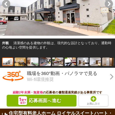
外観
清潔感のある建物の外観は、現代的な設計となっており、通勤時
の心地よい空間を提供します。
職場を360°動画・パノラマで見る
Wi-fi環境推奨
経験2年未満
・
無資格
の応募者の書類通過実績がある事業所です
応募画面
進む
へ
お気に入り
住宅型有料老人ホーム ロイヤルスイートハート・