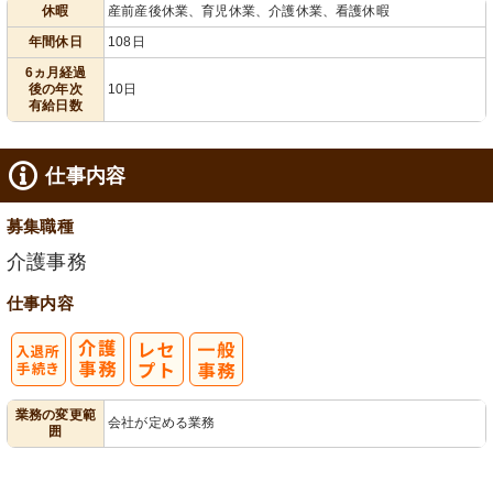
休暇
産前産後休業、育児休業、介護休業、看護休暇
100日以上
年間休日
108日
6ヵ月経過
後の年次
10日
有給日数
仕事内容
募集職種
介護事務
仕事内容
入
業務の変更範
会社が定める業務
囲
退所手続き