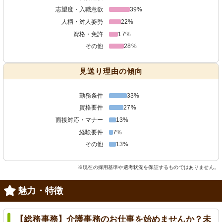
志望度・入職意欲
39%
人柄・対人姿勢
22%
資格・免許
17%
その他
28%
見送り理由の傾向
勤務条件
33%
資格要件
27%
面接対応・マナー
13%
経験要件
7%
その他
13%
※現在の採用基準や選考状況を保証するものではありません。
魅力・特徴
【総務事務】介護事務のお仕事を始めませんか？未