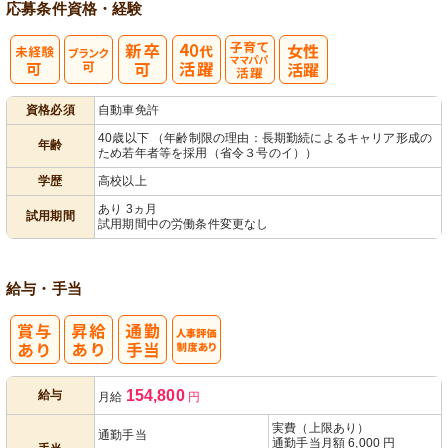
応募条件
資格・経験
子育てママパ
資格必須
自動車免許
パ活躍
40歳以下 （年齢制限の理由：長期勤続によるキャリア形成の
年齢
ため若年者等を採用（省令３号のイ））
学歴
高校以上
あり 3ヵ月
試用期間
試用期間中の労働条件変更なし
給与・手当
人事評価制度
154,800
給与
月給
円
あり
実費（上限あり）
通勤手当
通勤手当月額 6,000 円