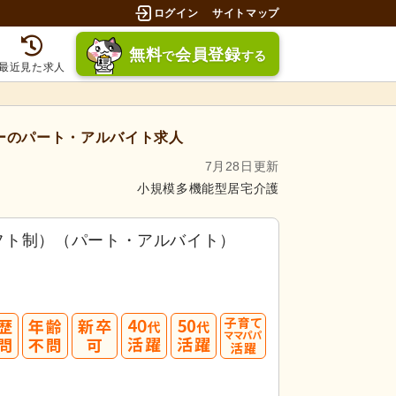
ログイン
サイトマップ
無料
会員登録
で
する
最近見た求人
ーのパート・アルバイト求人
7月28日更新
小規模多機能型居宅介護
フト制）（パート・アルバイト）
40
50