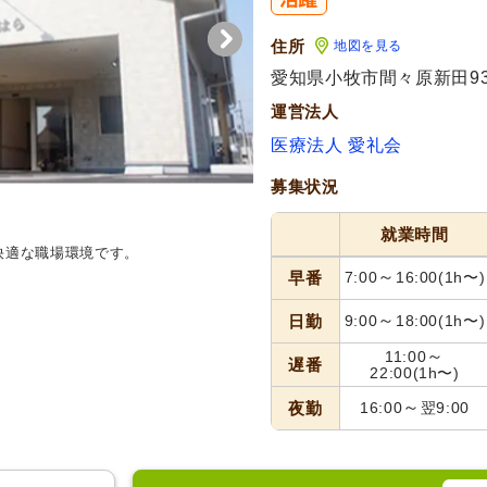
住所
地図を見る
愛知県小牧市間々原新田931
運営法人
医療法人 愛礼会
募集状況
就業時間
快適な職場環境です。
リビング
広々としたリビングル
間となっています。家具配置が工
～
早番
7:00
16:00
(1h〜)
～
日勤
9:00
18:00
(1h〜)
～
11:00
遅番
22:00
(1h〜)
～
夜勤
16:00
翌9:00