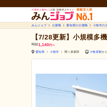
介護求人数No.1
介護･医療求人サイト
みんジョブ
介護職
愛知県の介護職
小牧市の
【7/28更新】小規模多
時給
1,140
円
〜
愛知県
小牧市
間々原新田
小牧原駅
から