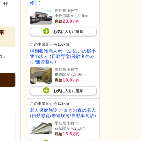
修）)
。ぜ
愛知県小牧市
小牧原駅から0.6km
23.8
月給
万円
事
お気に入り
に
追加
この事業所から
1.6
km
特別養護老人ホーム 結いの郷小
般。
牧の求人 (日勤専従/経験者のみ
可/無資格可)
愛知県小牧市
布袋駅から2.9km
18.0
月給
万円
お気に入り
に
追加
この事業所から
2.3
km
老人保健施設 こまきの森の求人
(日勤専従/未経験可/自動車免許)
愛知県小牧市
石仏駅から2.1km
16.8
月給
万円