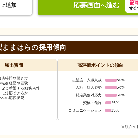
応募画面
進む
り
追加
へ
に
梨ままはらの採用傾向
頻出質問
高評価ポイントの傾向
勤務時間や働き方
志望度・入職意欲
50%
の職務経歴や経験
人柄・対人姿勢
50%
日など希望する勤務条件
トに対応できるか
特定業務対応力
50%
社への応募状況
資格・免許
25%
コミュニケーション
25%
※現在の