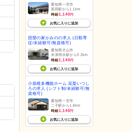
愛知県一宮市
黒田駅から1.1km
1,140
時給
円
お気に入り
に
追加
団欒の家かみのの求人 (日勤専
従/未経験可/無資格可)
愛知県犬山市
木津用水駅から0.2km
1,140
時給
円
お気に入り
に
追加
小規模多機能ホーム 花梨いつし
ろの求人 (シフト制/未経験可/無
資格可)
愛知県一宮市
二子駅から1.8km
1,140
時給
円
お気に入り
に
追加