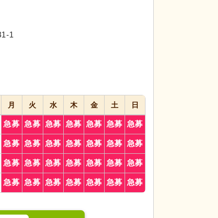
代活躍
代活躍
-1
月
火
水
木
金
土
日
ームは、自然光が差し込み、心地よいリラックス空
居室
自然光が差し
夫され、ゆったりくつろげます。
る人々の姿も見られ
急募
急募
急募
急募
急募
急募
急募
急募
急募
急募
急募
急募
急募
急募
急募
急募
急募
急募
急募
急募
急募
急募
急募
急募
急募
急募
急募
急募