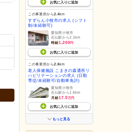
お気に入り
に
追加
この事業所から
2.4
km
すずらん小牧市の求人 (シフト
制/未経験可)
愛知県小牧市
石仏駅から2.3km
1,200
時給
円
お気に入り
に
追加
この事業所から
2.6
km
老人保健施設 こまきの森通所リ
ハビリテーションの求人 (日勤
専従/未経験可/自動車免許)
愛知県小牧市
石仏駅から1.8km
17.5
月給
万円
お気に入り
に
追加
もっと見る