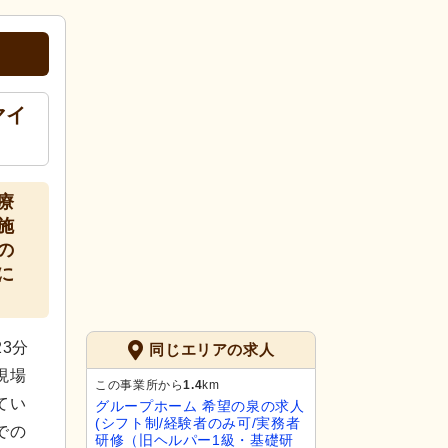
マイ
療
施
の
に
3分
同じエリアの求人
現場
この事業所から
1.4
km
てい
グループホーム 希望の泉の求人
(シフト制/経験者のみ可/実務者
での
研修（旧ヘルパー1級・基礎研