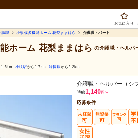
お気に入り
介護職
小規模多機能ホーム 花梨ままはら
介護職・パート
機能ホーム 花梨ままはら
の介護職・ヘルパ
1.6km
小牧駅
から1.7km
味岡駅
から2.2km
介護職・ヘルパー（シ
1,140
時給
円
〜
応募条件