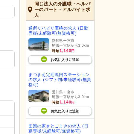
同じ法人の介護職・ヘルパ
ーのパート・アルバイト求
人
通所リハビリ夏椿の求人 (日勤
専従/未経験可/無資格可)
愛知県一宮市
尾張一宮駅から3.0km
1,140
時給
円
お気に入り
に
追加
まつまえ定期巡回ステーション
の求人 (シフト制/未経験可/無資
格可)
愛知県一宮市
尾張一宮駅から3.0km
1,140
時給
円
お気に入り
に
追加
団欒の家さとこまきの求人 (日
勤専従/未経験可/無資格可)