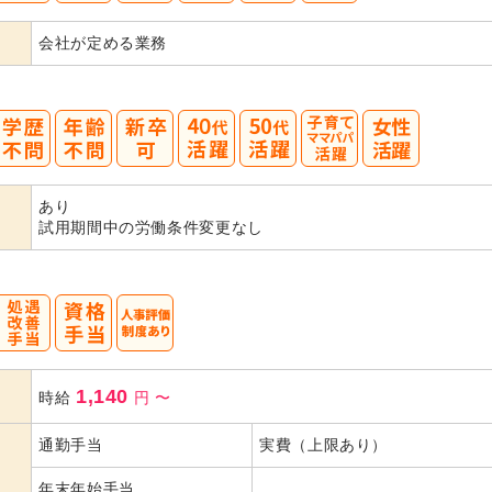
会社が定める業務
40
50
あり
代活躍
代活躍
試用期間中の労働条件変更なし
1,140
時給
円
〜
通勤手当
実費（上限あり）
年末年始手当