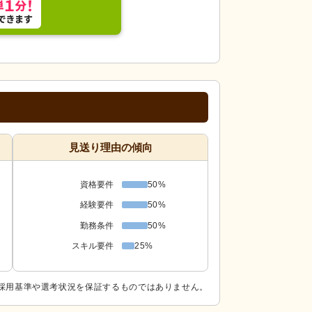
見送り理由の傾向
資格要件
50%
経験要件
50%
勤務条件
50%
スキル要件
25%
採用基準や選考状況を保証するものではありません。