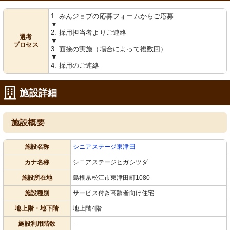
1. みんジョブの応募フォームからご応募
▼
2. 採用担当者よりご連絡
選考
▼
プロセス
3. 面接の実施（場合によって複数回）
▼
4. 採用のご連絡
施設詳細
施設概要
施設名称
シニアステージ東津田
カナ名称
シニアステージヒガシツダ
施設所在地
島根県松江市東津田町1080
施設種別
サービス付き高齢者向け住宅
地上階・地下階
地上階4階
施設利用階数
-