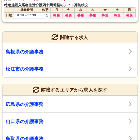
特定施設入居者生活介護四十間堀醫のシフト募集状況
就業時間
休憩
月
火
水
木
金
土
日
日勤
8:30
～
17:30
60
分
募集
募集
募集
募集
募集
募集
募集
関連する求人
島根県の介護事務
松江市の介護事務
隣接するエリアから求人を探す
広島県の介護事務
山口県の介護事務
鳥取県の介護事務