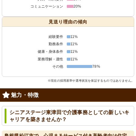
コミュニケーション
20%
見送り理由の傾向
経験要件
11%
勤務条件
11%
健康・身体条件
11%
業務理解・適性
11%
その他
78%
※現在の採用基準や選考状況を保証するものではありません。
魅力・特徴
シニアステージ東津田で介護事務としての新しいキ
ャリアを築きませんか？
島根県松江市で、心温まるサービス付き高齢者向け住宅