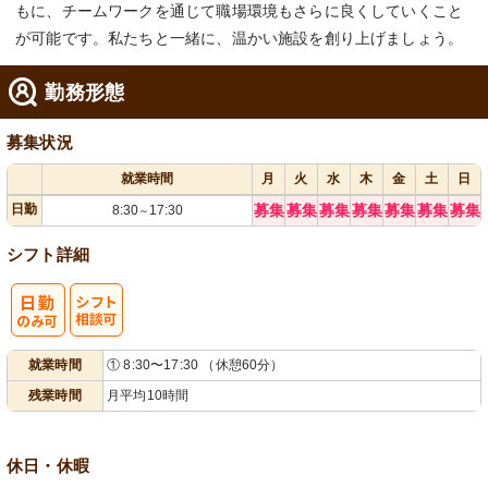
もに、チームワークを通じて職場環境もさらに良くしていくこと
が可能です。私たちと一緒に、温かい施設を創り上げましょう。
勤務形態
募集状況
就業時間
月
火
水
木
金
土
日
日勤
募集
募集
募集
募集
募集
募集
募集
8:30
17:30
～
シフト詳細
シ
就業時間
① 8:30〜17:30 （休憩60分）
フト相談可
残業時間
月平均10時間
休日・休暇