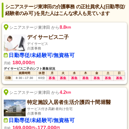
シニアステージ東津田の介護事務 の正社員求人(日勤専従/
経験者のみ可 )を見た人はこんな求人も見ています
8.8
シニアステージ東津田 から
km
デイサービス二子
デイサービス
介護事務
日勤専従/未経験可/無資格可
180,000
月給
円
デイサービス二子のシフト募集状況
就業時間
休憩
月
火
水
木
金
土
日
日勤
8:30
～
17:30
60
分
募集
募集
募集
募集
募集
募集
募集
4.2
シニアステージ東津田 から
km
特定施設入居者生活介護四十間堀醫
サービス付き高齢者向け住宅
介護事務
日勤専従/未経験可/無資格可
169,000
177,000
月給
円
円
〜