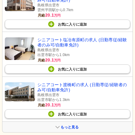
み可/自動車免許)
島根県出雲市
雲州平田駅から0.7km
20.1
月給
万円
お気に入り
に
追加
シニアコート塩冶有原町の求人 (日勤専従/経験
者のみ可/自動車免許)
島根県出雲市
出雲市駅から1.0km
20.1
月給
万円
お気に入り
に
追加
シニアコート渡橋町の求人 (日勤専従/経験者の
み可/自動車免許)
島根県出雲市
出雲市駅から1.3km
20.1
月給
万円
お気に入り
に
追加
もっと見る