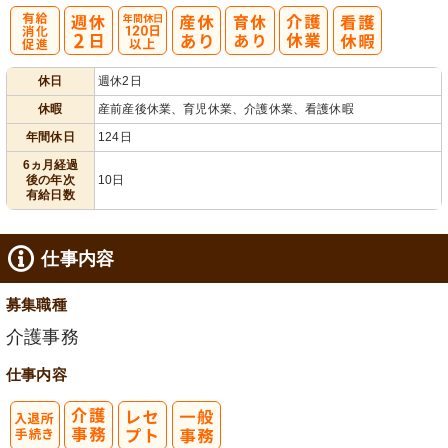
有
年間休日
休日
週休2日
給消化促進
120日以上
休暇
産前産後休業、育児休業、介護休業、看護休暇
年間休日
124日
6ヵ月経過
後の年次
10日
有給日数
仕事内容
募集職種
介護事務
仕事内容
入