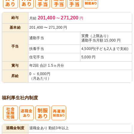
人事評価制度
201,400
271,200
給与
月給
〜
円
あり
基本給
201,400
〜
271,200
円
実費（上限あり）
通勤手当
通勤手当月額 15,000 円
手当
扶養手当
4,500円(子ども2人まで支給)
住宅手当
5,000 円
賞与
年2回 合計 1.5ヵ月分
0 ～ 6,000円
昇給
（月あたり）
福利厚生
社内制度
社
再雇用制度あ
退職金制度
退職金あり 勤続3年以上
会保険完備
り