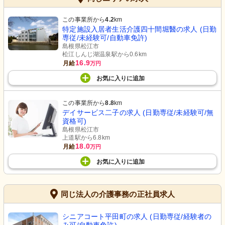
この事業所から
4.2
km
特定施設入居者生活介護四十間堀醫の求人 (日勤
専従/未経験可/自動車免許)
島根県松江市
松江しんじ湖温泉駅から0.6km
16.9
月給
万円
お気に入り
に
追加
この事業所から
8.8
km
デイサービス二子の求人 (日勤専従/未経験可/無
資格可)
島根県松江市
上道駅から6.8km
18.0
月給
万円
お気に入り
に
追加
同じ法人の介護事務の正社員求人
シニアコート平田町の求人 (日勤専従/経験者の