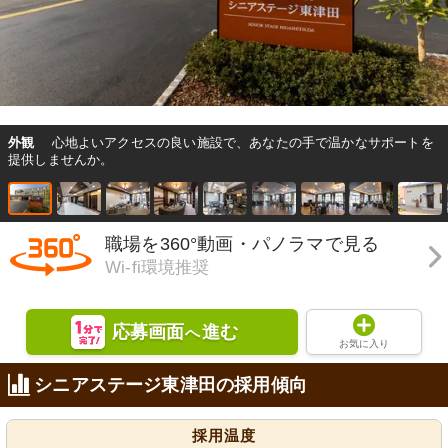
外観
心地よいアクセスの良い施設で、あなたの手で温かなサポートを
提供しませんか。
職場を360°動画・パノラマで見る
Wi-fi環境推奨
応募画面
進む
へ
お気に入り
シニアステージ東津田の採用傾向
採用温度