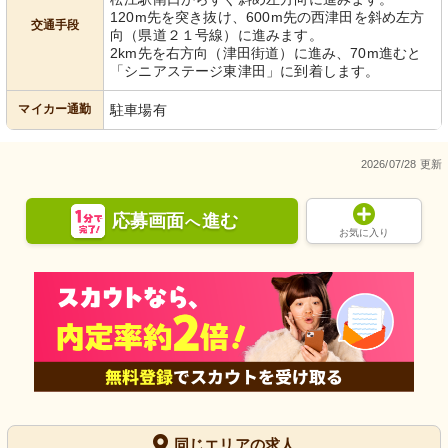
120m先を突き抜け、600m先の西津田を斜め左方
交通手段
向（県道２１号線）に進みます。
2km先を右方向（津田街道）に進み、70m進むと
「シニアステージ東津田」に到着します。
マイカー通勤
駐車場有
2026/07/28 更新
応募画面
進む
へ
お気に入り
同じエリアの求人