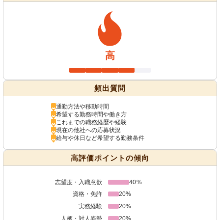
高
頻出質問
通勤方法や移動時間
希望する勤務時間や働き方
これまでの職務経歴や経験
現在の他社への応募状況
給与や休日など希望する勤務条件
高評価ポイントの傾向
志望度・入職意欲
40%
資格・免許
20%
実務経験
20%
人柄・対人姿勢
20%