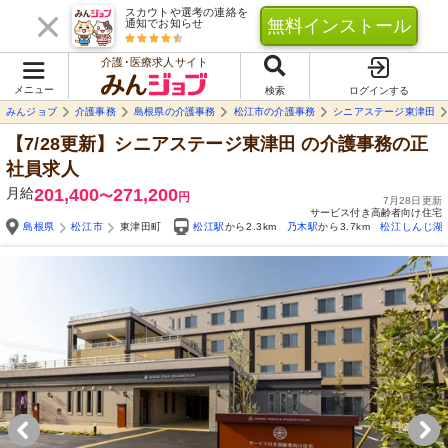
スカウトや選考の連絡を
無料インストール
通知でお知らせ
介護･医療求人サイト
メニュー
検索
ログインする
みんジョブ
介護事務
島根県の介護事務
松江市の介護事務
シニアステージ東津田
【7/28更新】シニアステージ東津田
の介護事務の正
社員求人
月給
201,400
271,200
〜
円
7月28日更新
サービス付き高齢者向け住宅
島根県
松江市
東津田町
松江駅
から2.3km
乃木駅
から3.7km
松江しんじ湖
Yo
自由