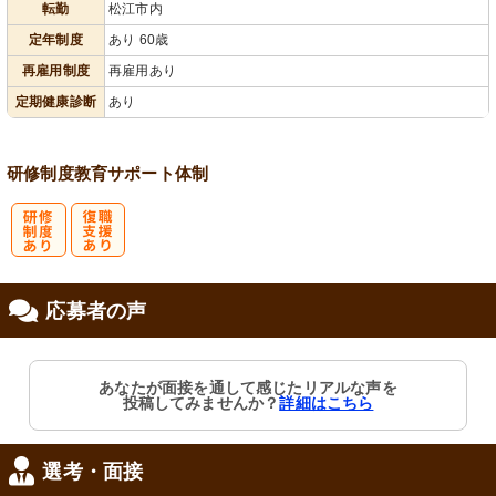
転勤
松江市内
定年制度
あり 60歳
再雇用制度
再雇用あり
定期健康診断
あり
研修制度
教育
サポート体制
研
復
応募者の声
修制度あり
職支援あり
あなたが面接を通して感じたリアルな声を
投稿してみませんか？
詳細はこちら
選考・面接