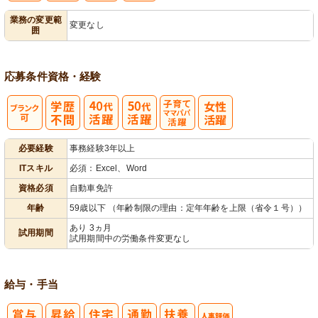
業務の変更範
変更なし
囲
退所手続き
応募条件
資格・経験
子育てママパ
必要経験
事務経験3年以上
パ活躍
ITスキル
必須：Excel、Word
資格必須
自動車免許
年齢
59歳以下 （年齢制限の理由：定年年齢を上限（省令１号））
あり 3ヵ月
試用期間
試用期間中の労働条件変更なし
給与・手当