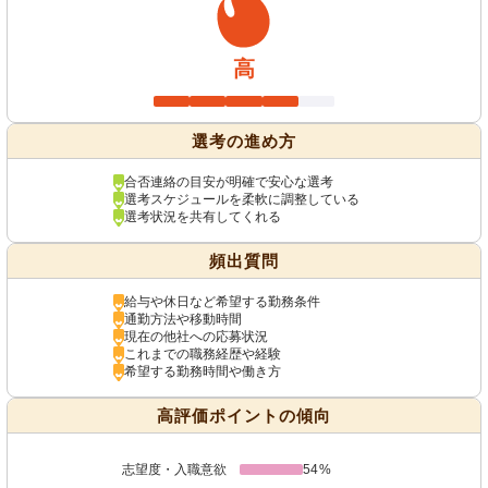
高
選考の進め方
合否連絡の目安が明確で安心な選考
選考スケジュールを柔軟に調整している
選考状況を共有してくれる
頻出質問
給与や休日など希望する勤務条件
通勤方法や移動時間
現在の他社への応募状況
これまでの職務経歴や経験
希望する勤務時間や働き方
高評価ポイントの傾向
志望度・入職意欲
54%