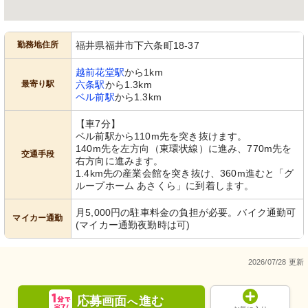
勤務地住所
福井県福井市下六条町18-37
越前花堂駅
から1km
最寄り駅
六条駅
から1.3km
ベル前駅
から1.3km
【車7分】
ベル前駅から110m先を突き抜けます。
140m先を左方向（東環状線）に進み、770m先を
交通手段
右方向に進みます。
1.4km先の産業会館を突き抜け、360m進むと「グ
ループホーム あさくら」に到着します。
月5,000円の駐車料金の負担が必要。バイク通勤可
マイカー通勤
(マイカー通勤夜勤時は可)
2026/07/28 更新
応募画面
進む
へ