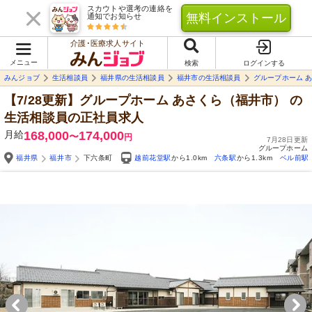
スカウトや選考の連絡を
無料インストール
通知でお知らせ
介護･医療求人サイト
メニュー
検索
ログインする
みんジョブ
生活相談員
福井県の生活相談員
福井市の生活相談員
グループホーム 
【7/28更新】グループホーム あさくら（福井市）
の
生活相談員の正社員求人
月給
168,000
174,000
〜
円
7月28日更新
グループホーム
福井県
福井市
下六条町
越前花堂駅
から1.0km
六条駅
から1.3km
ベル前駅