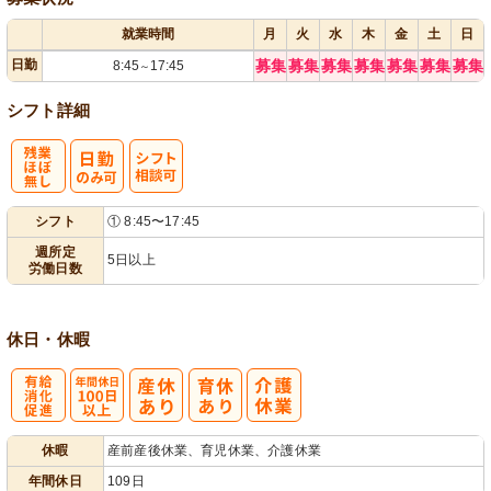
就業時間
月
火
水
木
金
土
日
日勤
募集
募集
募集
募集
募集
募集
募集
8:45
17:45
～
シフト詳細
残
シ
シフト
① 8:45〜17:45
業ほぼなし
フト相談可
週所定
5日以上
労働日数
休日・休暇
有
年間休日
休暇
産前産後休業、育児休業、介護休業
給消化促進
100日以上
年間休日
109日