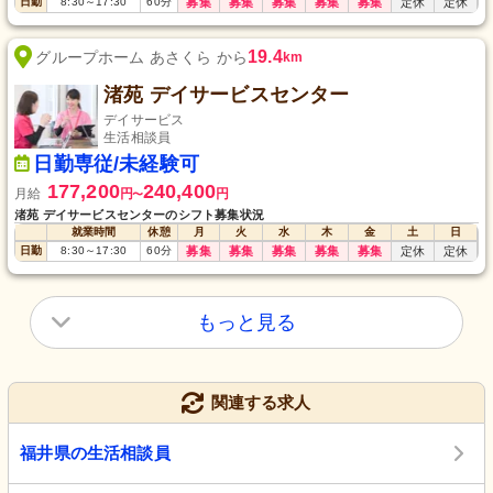
日勤
8:30
～
17:30
60
分
募集
募集
募集
募集
募集
定休
定休
19.4
グループホーム あさくら から
km
渚苑 デイサービスセンター
デイサービス
生活相談員
日勤専従/未経験可
177,200
240,400
月給
円
円
〜
渚苑 デイサービスセンターのシフト募集状況
就業時間
休憩
月
火
水
木
金
土
日
日勤
8:30
～
17:30
60
分
募集
募集
募集
募集
募集
定休
定休
もっと見る
関連する求人
福井県の生活相談員