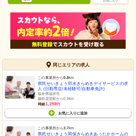
お気に入り
同じエリアの求人
この事業所から
0.8
km
県民せいきょう羽水きらめきデイサービスの求
人 (日勤専従/未経験可/自動車免許)
福井県福井市
越前花堂駅から0.9km
1,259
時給
円
お気に入り
に
追加
この事業所から
3.7
km
県民せいきょう岡保きらめきあったかホームの