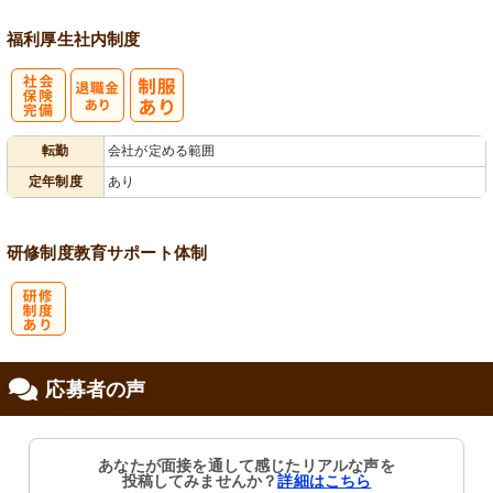
福利厚生
社内制度
社
転勤
会社が定める範囲
会保険完備
定年制度
あり
研修制度
教育
サポート体制
研
応募者の声
修制度あり
あなたが面接を通して感じたリアルな声を
投稿してみませんか？
詳細はこちら