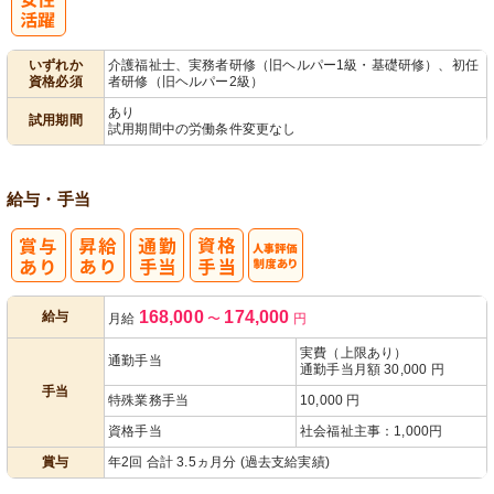
パ活躍
いずれか
介護福祉士、実務者研修（旧ヘルパー1級・基礎研修）、初任
資格必須
者研修（旧ヘルパー2級）
あり
試用期間
試用期間中の労働条件変更なし
給与・手当
人事評価制度
168,000
174,000
給与
月給
〜
円
あり
実費（上限あり）
通勤手当
通勤手当月額 30,000 円
手当
特殊業務手当
10,000 円
資格手当
社会福祉主事：1,000円
賞与
年2回 合計 3.5ヵ月分 (過去支給実績)