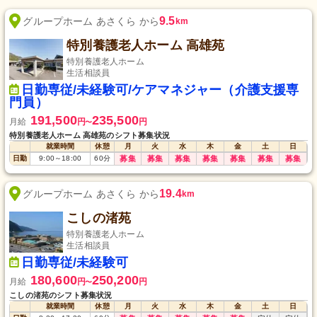
9.5
グループホーム あさくら から
km
特別養護老人ホーム 高雄苑
特別養護老人ホーム
生活相談員
日勤専従/未経験可/ケアマネジャー（介護支援専
門員）
191,500
235,500
月給
円
円
〜
特別養護老人ホーム 高雄苑のシフト募集状況
就業時間
休憩
月
火
水
木
金
土
日
日勤
9:00
～
18:00
60
分
募集
募集
募集
募集
募集
募集
募集
19.4
グループホーム あさくら から
km
こしの渚苑
特別養護老人ホーム
生活相談員
日勤専従/未経験可
180,600
250,200
月給
円
円
〜
こしの渚苑のシフト募集状況
就業時間
休憩
月
火
水
木
金
土
日