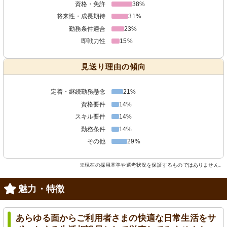
資格・免許
38%
将来性・成長期待
31%
勤務条件適合
23%
即戦力性
15%
見送り理由の傾向
定着・継続勤務懸念
21%
資格要件
14%
スキル要件
14%
勤務条件
14%
その他
29%
※現在の採用基準や選考状況を保証するものではありません。
魅力・特徴
あらゆる面からご利用者さまの快適な日常生活をサ