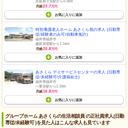
京急新子安駅から0.3km
23.7
月給
万円
お気に入り
に
追加
特別養護老人ホーム あさくら苑の求人 (日勤専
従/経験者のみ可/自動車免許)
福井県福井市
越前花堂駅から1.1km
20.8
月給
万円
お気に入り
に
追加
あさくら デイサービスセンターの求人 (日勤専
従/未経験可/介護福祉士)
福井県福井市
一乗谷駅から2.2km
16.8
月給
万円
お気に入り
に
追加
グループホーム あさくらの生活相談員 の正社員求人(日勤
専従/未経験可 )を見た人はこんな求人も見ています