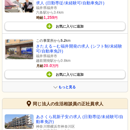
求人 (日勤専従/未経験可/自動車免許)
福井県福井市
六条駅から3.4km
1,259
時給
円
お気に入り
に
追加
この事業所から
5.2
km
きたえる～む福井開発の求人 (シフト制/未経験
可/自動車免許)
福井県福井市
越前開発駅から0.8km
20.0
月給
万円
お気に入り
に
追加
もっと見る
同じ法人の生活相談員の正社員求人
あさくら苑新子安の求人 (日勤専従/未経験可/自
動車免許)
神奈川県横浜市神奈川区