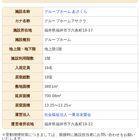
施設名称
グループホーム あさくら
カナ名称
グループホームアサクラ
施設所在地
福井県福井市下六条町18-37
施設種別
グループホーム
地上階・地下階
地上階1階
施設利用階数
1階
入居定員
18名
居室総数
18室
敷地面積
3891m²
延床面積
700.08m²
居室面積
13.25〜13.25㎡
運営法人
社会福祉法人 一乗谷友愛会
運営者所在地
福井県福井市下六条町18-32
※受動喫煙対策につきましては、面接時に施設担当者にお問い合わせをお願い
いたします。