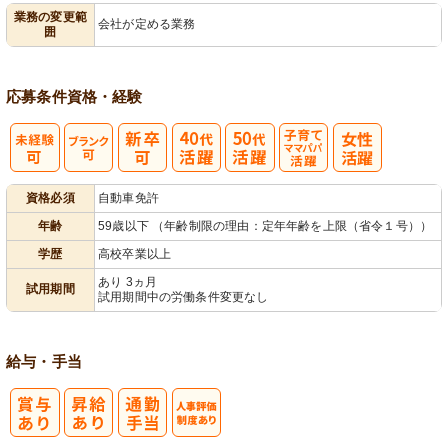
業務の変更範
会社が定める業務
囲
退所手続き
応募条件
資格・経験
子育てママパ
資格必須
自動車免許
パ活躍
年齢
59歳以下 （年齢制限の理由：定年年齢を上限（省令１号））
学歴
高校卒業以上
あり 3ヵ月
試用期間
試用期間中の労働条件変更なし
給与・手当
人事評価制度