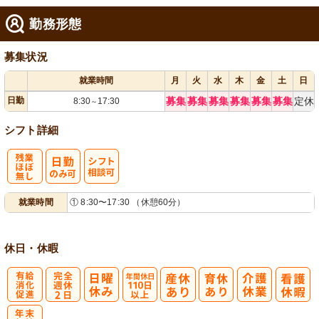
勤務形態
募集状況
就業時間
月
火
水
木
金
土
日
日勤
募集
募集
募集
募集
募集
募集
定休
8:30
17:30
～
シフト詳細
残
シ
就業時間
① 8:30〜17:30 （休憩60分）
業ほぼなし
フト相談可
休日・休暇
有
完
年間休日