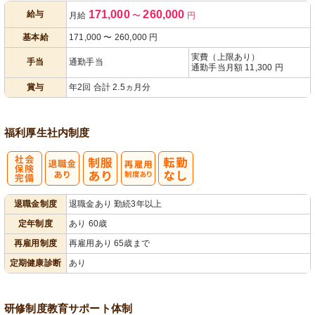
171,000
260,000
給与
月給
〜
円
あり
基本給
171,000
〜
260,000
円
実費（上限あり）
手当
通勤手当
通勤手当月額 11,300 円
賞与
年2回 合計 2.5ヵ月分
福利厚生
社内制度
社
再雇用制度あ
退職金制度
退職金あり 勤続3年以上
会保険完備
り
定年制度
あり 60歳
再雇用制度
再雇用あり 65歳まで
定期健康診断
あり
研修制度
教育
サポート体制