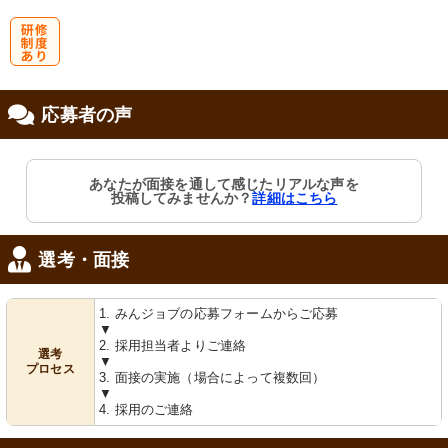
研
応募者の声
修制度あり
あなたが面接を通して感じたリアルな声を
投稿してみませんか？
詳細はこちら
選考・面接
1. みんジョブの応募フォームからご応募
▼
2. 採用担当者よりご連絡
選考
▼
プロセス
3. 面接の実施（場合によって複数回）
▼
4. 採用のご連絡