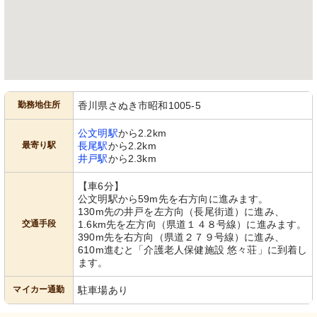
勤務地住所
香川県さぬき市昭和1005-5
公文明駅
から2.2km
最寄り駅
長尾駅
から2.2km
井戸駅
から2.3km
【車6分】
公文明駅から59m先を右方向に進みます。
130m先の井戸を左方向（長尾街道）に進み、
交通手段
1.6km先を左方向（県道１４８号線）に進みます。
390m先を右方向（県道２７９号線）に進み、
610m進むと「介護老人保健施設 悠々荘」に到着し
ます。
マイカー通勤
駐車場あり