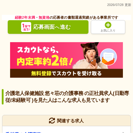
2026/07/28 更新
経験2年未満
・
無資格
の応募者の書類通過実績がある事業所です
応募画面
進む
へ
お気に入り
介護老人保健施設 悠々荘の介護事務 の正社員求人(日勤専
従/未経験可 )を見た人はこんな求人も見ています
関連する求人