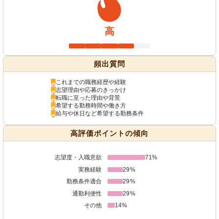
高
頻出質問
これまでの職務経歴や経験
志望理由や応募のきっかけ
転職に至った理由や背景
希望する勤務時間や働き方
給与や休日など希望する勤務条件
高評価ポイントの傾向
志望度・入職意欲
71%
実務経験
29%
勤務条件適合
29%
通勤利便性
29%
その他
14%