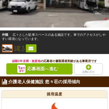
外観
広々とした駐車スペースのある施設です。車でのアクセスがしや
すい環境になっています。
経験2年未満
・
無資格
の応募者の書類通過実績がある事業所です
応募画面
進む
へ
お気に入り
介護老人保健施設 悠々荘の採用傾向
採用温度