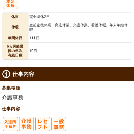
給消化促進
全週休2日
110日以上
年
休日
完全週休2日
末年始休暇
産前産後休業、育児休業、介護休業、看護休暇、年末年始休
休暇
暇
年間休日
111日
6ヵ月経過
後の年次
10日
有給日数
仕事内容
募集職種
介護事務
仕事内容
入