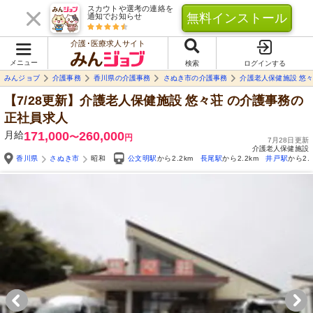
スカウトや選考の連絡を
無料インストール
通知でお知らせ
介護･医療求人サイト
メニュー
検索
ログインする
みんジョブ
介護事務
香川県の介護事務
さぬき市の介護事務
介護老人保健施設 悠
【7/28更新】介護老人保健施設 悠々荘
の介護事務の
正社員求人
月給
171,000
260,000
〜
円
7月28日更新
介護老人保健施設
香川県
さぬき市
昭和
公文明駅
から2.2km
長尾駅
から2.2km
井戸駅
から2.