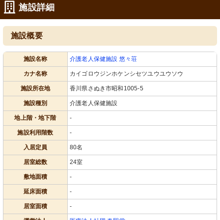
施設詳細
施設概要
施設名称
介護老人保健施設 悠々荘
カナ名称
カイゴロウジンホケンシセツユウユウソウ
施設所在地
香川県さぬき市昭和1005-5
施設種別
介護老人保健施設
地上階・地下階
-
施設利用階数
-
入居定員
80名
居室総数
24室
敷地面積
-
延床面積
-
居室面積
-