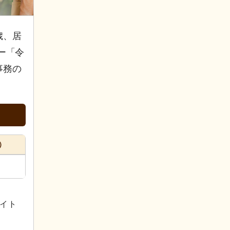
歳、居
ー「令
事務の
）
イト