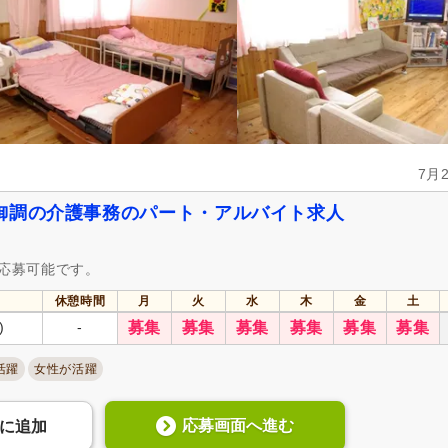
認知症介護実践者研修
(3)
認知症介護実践リーダー研修
)
サービス管理責任者研修
(1)
週休2日
(1,062)
4週8休
(122)
土日祝休み
(424)
土曜休み
(176)
年間休日110日以上
(405)
年間休日120日以上
(262)
育休あり
(3,585)
介護休業
(1,320)
7月
夏季休暇
(365)
冬季休暇
(109)
御調の介護事務のパート・アルバイト求人
社会保険完備
(3,569)
研修制度あり
(3,165)
も応募可能です。
昇給あり
(3,475)
復職支援あり
(589)
休憩時間
月
火
水
木
金
土
日・祝給与アップ
(123)
住宅手当
(559)
)
-
募集
募集
募集
募集
募集
募集
通勤手当
(3,060)
人事評価制度あり
(3,172)
活躍
女性が活躍
資格手当
(240)
扶養控除内考慮あり
(231)
再雇用制度あり
(1,038)
正社員登用あり
(663)
応募画面へ進む
に
追加