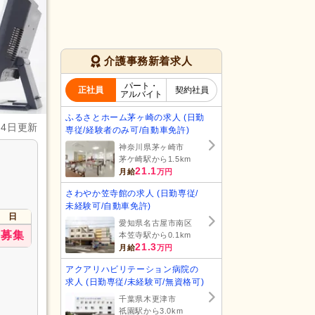
介護事務新着求人
パート・
正社員
契約社員
アルバイト
ふるさとホーム茅ヶ崎の求人 (日勤
月4日更新
専従/経験者のみ可/自動車免許)
神奈川県茅ヶ崎市
茅ケ崎駅から1.5km
21.1
月給
万円
さわやか笠寺館の求人 (日勤専従/
未経験可/自動車免許)
日
愛知県名古屋市南区
募集
本笠寺駅から0.1km
21.3
月給
万円
アクアリハビリテーション病院の
求人 (日勤専従/未経験可/無資格可)
千葉県木更津市
祇園駅から3.0km