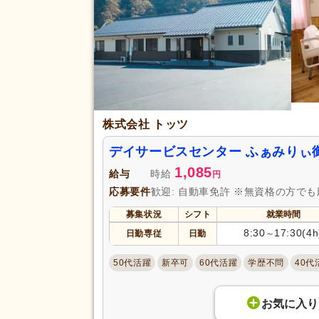
認知症介護基礎研修
(4)
児童発達支援管理責任者研修
(1
完全週休2日
(744)
土日休み
(330)
日曜休み
(557)
休日・休暇
産休あり
(3,111)
株式会社 トッツ
看護休暇
(908)
デイサービスセンター ふぁみりぃ
年末年始休暇
(478)
1,085
給与
時給
円
賞与あり
(2,501)
応募要件
歓迎: 自動車免許 ※無資格の方で
企業年金
(194)
募集状況
シフト
就業時間
退職金あり
(1,666)
8:30
17:30(4h
日勤専従
日勤
～
給与・手当
資格取得支援あり
(563)
福利厚生
50代活躍
新卒可
60代活躍
学歴不問
40代
託児施設あり
(345)
扶養手当
(477)
お気に入り
副業可
(421)