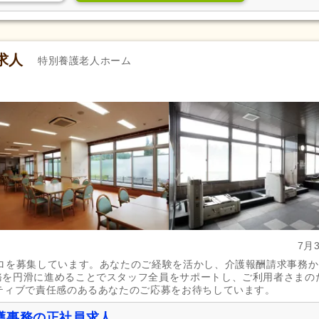
自動車通勤可
(2,325)
自転車通勤可
(3,162)
求人
特別養護老人ホーム
7月
ロを募集しています。あなたのご経験を活かし、介護報酬請求事務か
務を円滑に進めることでスタッフ全員をサポートし、ご利用者さまの
ティブで責任感のあるあなたのご応募をお待ちしています。
護事務の正社員求人