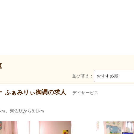
新規オープン
(70)
無資格可
(2,473)
学歴不問
(3,101)
年齢不問
(2,267)
新卒可
(2,938)
子育てママパパ活躍
(3,163)
50代活躍
(3,131)
60代活躍
(757)
ネイル可
(252)
Web面接可
(277)
)
掲載24時間以内
(71)
掲載3日以内
(89)
掲載14日以内
(248)
掲載30日以内
(649)
覧
スピード対応
(342)
急募
(54)
並び替え：
おすすめ順
シフト制
(370)
午前のみ可
(187)
週1日から可
(35)
週2日から可
(102)
ー ふぁみりぃ御調の求人
デイサービス
週4日から可
(117)
シフト相談可
(3,155)
km、河佐駅から8.1km
141)
実務者研修（旧ヘルパー1級・基礎研
介護福祉士
(129)
修）
(73)
医療事務
(81)
自動車免許
(1,564)