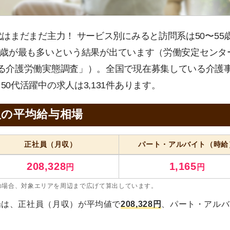
代はまだまだ主力！ サービス別にみると訪問系は50〜55
60歳が最も多いという結果が出ています（労働安定センタ
る介護労働実態調査」）。全国で現在募集している介護
50代活躍中の求人は3,131件あります。
人の平均給与相場
正社員
（月収）
パート・アルバイト
（時給
208,328
1,165
円
円
の場合、対象エリアを周辺まで広げて算出しています。
場は、正社員（月収）が平均値で
208,328円
、パート・アルバ