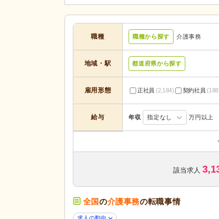
職種
職種から探す
介護事務
地域・駅
都道府県から探す
雇用形態
正社員
(2,184)
契約社員
(188
給与
年収
指定なし
万円以上
訪問看護
(196)
住宅型有料老人ホーム
(347)
3,1
ケアハウス
(30)
該当求人
サービスの種
類
介護医療院・療養病床
(17)
病院
(234)
全国
の
介護事務
の転職事情
歯科診療所・技工所
(147)
求人の動向