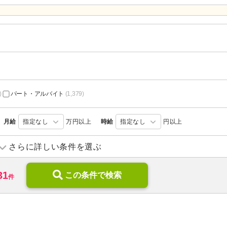
)
パート・アルバイト
(1,379)
月給
指定なし
万円以上
時給
指定なし
円以上
デイサービス
(317)
ショートステイ
(74)
さらに詳しい条件を選ぶ
介護付き有料老人ホーム
(171)
サービス付き高齢者向け住宅
31
特別養護老人ホーム
この条件で検索
(523)
介護老人保健施設
(285)
件
グループホーム
(80)
養護老人ホーム
(10)
診療所・クリニック
(376)
障がい者支援
(91)
薬局・ドラッグストア
(30)