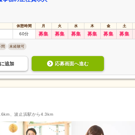
休憩時間
月
火
水
木
金
土
60分
募集
募集
募集
募集
募集
募集
不問
未経験可
応募画面へ進む
に
追加
6km、波止浜駅から4.3km