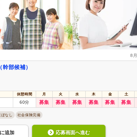
8
（幹部候補）
休憩時間
月
火
水
木
金
土
60分
募集
募集
募集
募集
募集
募集
ほぼなし
社会保険完備
応募画面へ進む
に
追加