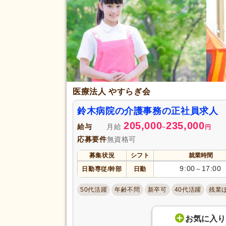
医療法人 やすらぎ会
鈴木病院の介護事務の正社員求人 
205,000
235,000
給与
月給
~
円
応募要件
無資格可
募集状況
シフト
就業時間
9:00
17:00
日勤専従/幹部
日勤
～
50代活躍
年齢不問
新卒可
40代活躍
残業
お気に入り