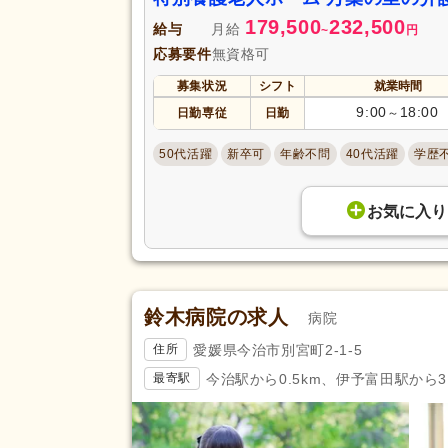
179,500
232,500
給与
月給
~
円
応募要件
無資格可
募集状況
シフト
就業時間
9:00
18:00
日勤専従
日勤
～
50代活躍
新卒可
年齢不問
40代活躍
学歴
お気に入り
鈴木病院の求人
病院
愛媛県今治市別宮町2-1-5
住所
今治駅から0.5km、伊予富田駅から3.
最寄駅