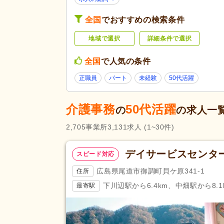
未経験可
(2,194)
全国
でおすすめの検索条件
ブランク可
(3,179)
地域で選択
詳細条件で選択
学生可
(40)
40代活躍
(3,158)
応募条件・こ
全国
で人気の条件
だわり
髪型・髪色自由
(147)
正職員
パート
未経験
50代活躍
ハローワーク求人を除く
(1,101
掲載7日以内
(159)
介護事務
50代活躍
の
の求人一
女性が活躍
(3,162)
2,705
事業所
3,131
求人
(1~30件)
残業ほぼなし
(3,379)
午後のみ可
(156)
デイサービスセンタ
勤務形態
スピード対応
週3日から可
(291)
広島県尾道市御調町貝ケ原341-1
住所
即日勤務可
(404)
下川辺駅から6.4km、中畑駅から8.1
最寄駅
初任者研修（旧ヘルパー2級）
(
介護事務
(103)
応募資格