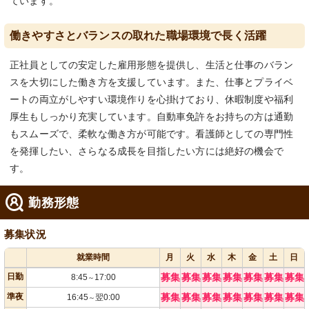
ています。
働きやすさとバランスの取れた職場環境で長く活躍
正社員としての安定した雇用形態を提供し、生活と仕事のバラン
スを大切にした働き方を支援しています。また、仕事とプライベ
ートの両立がしやすい環境作りを心掛けており、休暇制度や福利
厚生もしっかり充実しています。自動車免許をお持ちの方は通勤
もスムーズで、柔軟な働き方が可能です。看護師としての専門性
を発揮したい、さらなる成長を目指したい方には絶好の機会で
す。
勤務形態
募集状況
就業時間
月
火
水
木
金
土
日
日勤
募集
募集
募集
募集
募集
募集
募集
8:45
17:00
～
準夜
募集
募集
募集
募集
募集
募集
募集
16:45
翌0:00
～