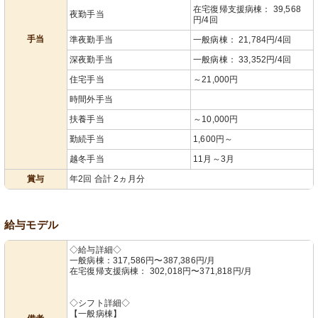
在宅復帰支援病棟： 39,568
夜勤手当
円/4回
手当
準夜勤手当
一般病棟： 21,784円/4回
深夜勤手当
一般病棟： 33,352円/4回
住宅手当
～21,000円
時間外手当
扶養手当
～10,000円
勤続手当
1,600円～
越冬手当
11月～3月
賞与
年2回 合計 2ヵ月分
給与モデル
◇給与詳細◇
一般病棟：317,586円〜387,386円/月
在宅復帰支援病棟： 302,018円〜371,818円/月
◇シフト詳細◇
【一般病棟】