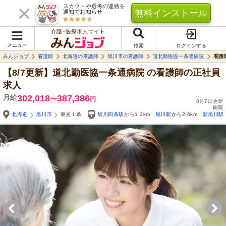
スカウトや選考の連絡を
無料インストール
通知でお知らせ
介護･医療求人サイト
メニュー
検索
ログインする
みんジョブ
看護師
北海道の看護師
旭川市の看護師
道北勤医協一条通病院
看護
【8/7更新】道北勤医協一条通病院
の看護師の正社員
求人
月給
302,018
387,386
〜
円
8月7日更新
病院
北海道
旭川市
東光１条
旭川四条駅
から1.3km
旭川駅
から2.6km
新旭川駅