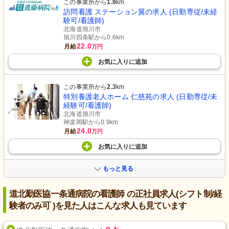
この事業所から
1.9
km
訪問看護 ステーション翼の求人 (日勤専従/未経
験可/看護師)
北海道旭川市
旭川四条駅から0.6km
22.0
月給
万円
お気に入り
に
追加
この事業所から
2.3
km
特別養護老人ホーム 仁慈苑の求人 (日勤専従/未
経験可/看護師)
北海道旭川市
神楽岡駅から0.9km
24.0
月給
万円
お気に入り
に
追加
もっと見る
道北勤医協一条通病院の看護師 の正社員求人(シフト制/経
験者のみ可 )を見た人はこんな求人も見ています