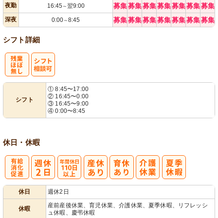
夜勤
募集
募集
募集
募集
募集
募集
募集
16:45
翌9:00
～
深夜
募集
募集
募集
募集
募集
募集
募集
0:00
8:45
～
シフト詳細
残
シ
① 8:45〜17:00
② 16:45〜0:00
シフト
業ほぼなし
フト相談可
③ 16:45〜9:00
④ 0:00〜8:45
休日・休暇
有
年間休日
休日
週休2日
給消化促進
110日以上
産前産後休業、育児休業、介護休業、夏季休暇、リフレッシ
休暇
ュ休暇、慶弔休暇