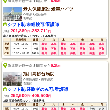
8.4
道北勤医協一条通病院 から
km
老人保健施設 愛善ハイツ
介護老人保健施設
看護師
シフト制/未経験可/看護師
201,889
252,711
月給
円
円
〜
老人保健施設 愛善ハイツのシフト募集状況
就業時間
休憩
月
火
水
木
金
土
日
早番
7:30
～
16:30
60
分
募集
募集
募集
募集
募集
募集
募集
日勤
9:00
～
18:00
60
分
募集
募集
募集
募集
募集
募集
募集
夜勤
16:30
～
翌9:30
180
分
募集
募集
募集
募集
募集
募集
募集
6.2
道北勤医協一条通病院 から
km
旭川高砂台病院
介護医療院・療養病床
看護師
シフト制/経験者のみ可/看護師
252,500
405,500
月給
円
円
〜
旭川高砂台病院のシフト募集状況
就業時間
休憩
月
火
水
木
金
土
日
日勤
9:00
～
16:30
60
分
募集
募集
募集
募集
募集
定休
定休