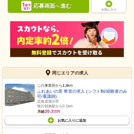
応募画面
進む
へ
お気に入り
同じエリアの求人
この事業所から
1.4
km
ふれあいの里 華音の求人 (シフト制/経験者のみ
可/看護師)
北海道旭川市
旭川四条駅から0.1km
20.3
月給
万円
お気に入り
に
追加