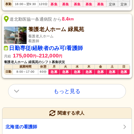
夜勤
16:00
～
翌9:30
120
分
募集
募集
募集
募集
募集
定休
定休
8.4
道北勤医協一条通病院 から
km
養護老人ホーム 緑風苑
養護老人ホーム
看護師
日勤専従/経験者のみ可/看護師
175,000
212,000
月給
円
円
〜
養護老人ホーム 緑風苑のシフト募集状況
就業時間
休憩
月
火
水
木
金
土
日
日勤
8:00
～
17:00
60
分
急募
急募
急募
急募
急募
急募
急募
もっと見る
関連する求人
北海道の看護師