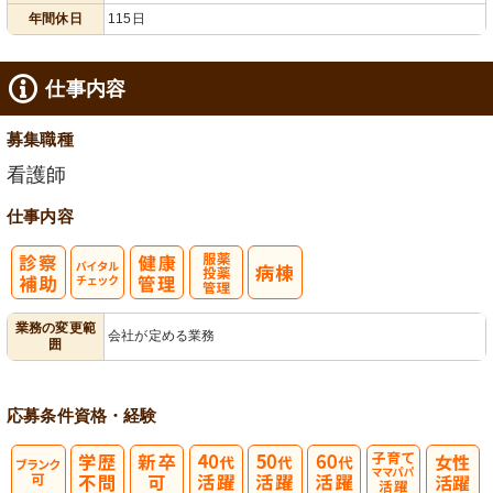
年間休日
115日
仕事内容
募集職種
看護師
仕事内容
バイタルチェ
服薬・投薬管
業務の変更範
会社が定める業務
囲
ック
理
応募条件
資格・経験