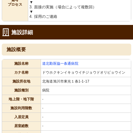
選考
▼
プロセス
3. 面接の実施（場合によって複数回）
▼
4. 採用のご連絡
施設詳細
施設概要
施設名称
道北勤医協一条通病院
カナ名称
ドウホクキンイキョウイチジョウドオリビョウイン
施設所在地
北海道旭川市東光１条1-1-17
施設種別
病院
地上階・地下階
-
施設利用階数
-
入居定員
-
居室総数
-