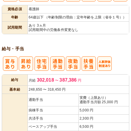
子育てママパ
資格必須
看護師
パ活躍
年齢
64歳以下 （年齢制限の理由：定年年齢を上限（省令１号））
あり 3ヵ月
試用期間
試用期間中の労働条件変更なし
給与・手当
人事評価制度
302,018
387,386
給与
月給
〜
円
あり
基本給
248,650
〜
318,450
円
実費（上限あり）
通勤手当
通勤手当月額 25,000 円
病棟手当
5,000 円
共済手当
2,300 円
ベースアップ手当
6,500 円