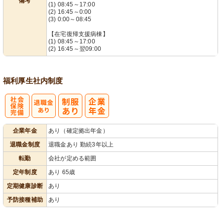
備考
(1) 08:45～17:00
(2) 16:45～0:00
(3) 0:00～08:45
【在宅復帰支援病棟】
(1) 08:45～17:00
(2) 16:45～翌09:00
福利厚生
社内制度
社
企業年金
あり（確定拠出年金）
会保険完備
退職金制度
退職金あり 勤続3年以上
転勤
会社が定める範囲
定年制度
あり 65歳
定期健康診断
あり
予防接種補助
あり