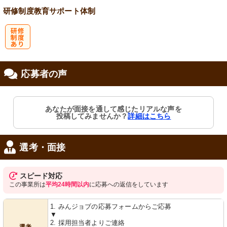
研修制度
教育
サポート体制
研
応募者の声
修制度あり
あなたが面接を通して感じたリアルな声を
投稿してみませんか？
詳細はこちら
選考・面接
スピード対応
この事業所は
平均24時間以内
に応募への返信をしています
1. みんジョブの応募フォームからご応募
▼
2. 採用担当者よりご連絡