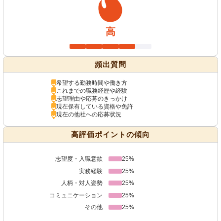
高
頻出質問
希望する勤務時間や働き方
これまでの職務経歴や経験
志望理由や応募のきっかけ
現在保有している資格や免許
現在の他社への応募状況
高評価ポイントの傾向
志望度・入職意欲
25%
実務経験
25%
人柄・対人姿勢
25%
コミュニケーション
25%
その他
25%