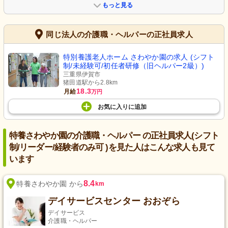
もっと見る
同じ法人の介護職・ヘルパーの正社員求人
特別養護老人ホーム さわやか園の求人 (シフト
制/未経験可/初任者研修（旧ヘルパー2級）)
三重県伊賀市
猪田道駅から2.8km
18.3
月給
万円
お気に入り
に
追加
特養さわやか園の介護職・ヘルパー の正社員求人(シフト
制/リーダー/経験者のみ可 )を見た人はこんな求人も見て
います
8.4
特養さわやか園 から
km
デイサービスセンター おおぞら
デイサービス
介護職・ヘルパー