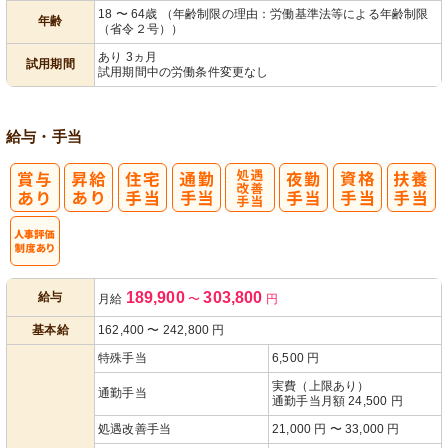
18 〜 64歳 （年齢制限の理由：労働基準法等による年齢制限
年齢
（省令２号））
あり 3ヵ月
試用期間
試用期間中の労働条件変更なし
給与・手当
処
遇改善手当
人事評価制度
189,900
303,800
給与
月給
〜
円
あり
基本給
162,400
〜
242,800
円
特殊手当
6,500 円
実費（上限あり）
通勤手当
通勤手当月額 24,500 円
処遇改善手当
21,000 円 〜 33,000 円