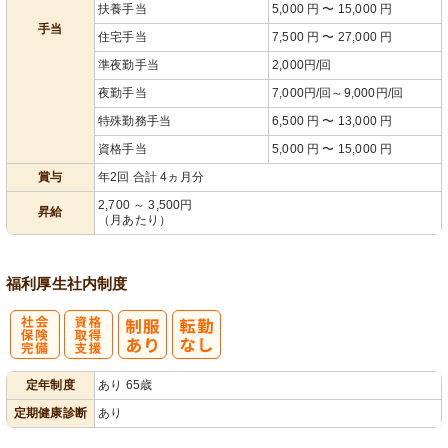
扶養手当
5,000 円 〜 15,000 円
手当
住宅手当
7,500 円 〜 27,000 円
準夜勤手当
2,000円/回
夜勤手当
7,000円/回～9,000円/回
特殊勤務手当
6,500 円 〜 13,000 円
資格手当
5,000 円 〜 15,000 円
賞与
年2回 合計 4ヵ月分
2,700 ～ 3,500円
昇給
（月あたり）
福利厚生
社内制度
社
資格取得支援
定年制度
あり 65歳
会保険完備
あり
定期健康診断
あり