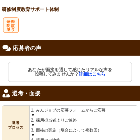
研修制度
教育
サポート体制
研
応募者の声
修制度あり
あなたが面接を通して感じたリアルな声を
投稿してみませんか？
詳細はこちら
選考・面接
1. みんジョブの応募フォームからご応募
▼
2. 採用担当者よりご連絡
選考
▼
プロセス
3. 面接の実施（場合によって複数回）
▼