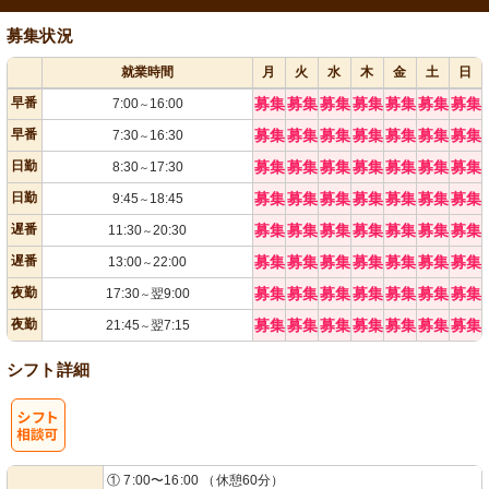
募集状況
就業時間
月
火
水
木
金
土
日
早番
募集
募集
募集
募集
募集
募集
募集
7:00
16:00
～
早番
募集
募集
募集
募集
募集
募集
募集
7:30
16:30
～
日勤
募集
募集
募集
募集
募集
募集
募集
8:30
17:30
～
日勤
募集
募集
募集
募集
募集
募集
募集
9:45
18:45
～
遅番
募集
募集
募集
募集
募集
募集
募集
11:30
20:30
～
遅番
募集
募集
募集
募集
募集
募集
募集
13:00
22:00
～
夜勤
募集
募集
募集
募集
募集
募集
募集
17:30
翌9:00
～
夜勤
募集
募集
募集
募集
募集
募集
募集
21:45
翌7:15
～
シフト詳細
シ
① 7:00〜16:00 （休憩60分）