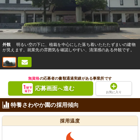
外観
明るい空の下に、植栽を中心にした落ち着いたたたずまいの建物
が見えます。就業先の雰囲気を確認しやすい、清潔感のある外観です。
無資格
の応募者の書類通過実績がある事業所です
応募画面
進む
へ
お気に入り
特養さわやか園の採用傾向
採用温度