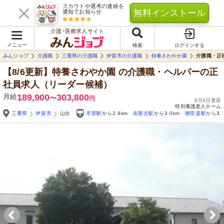
スカウトや選考の連絡を
無料インストール
通知でお知らせ
介護･医療求人サイト
メニュー
検索
ログインする
みんジョブ
介護職
三重県の介護職
伊賀市の介護職
特養さわやか園
介護職・正
【8/6更新】特養さわやか園
の介護職・ヘルパーの正
社員求人（リーダー候補）
月給
189,900
303,800
〜
円
8月6日更新
特別養護老人ホーム
三重県
伊賀市
山出
市部駅
から2.9km
依那古駅
から3.0km
猪田道駅
から3.