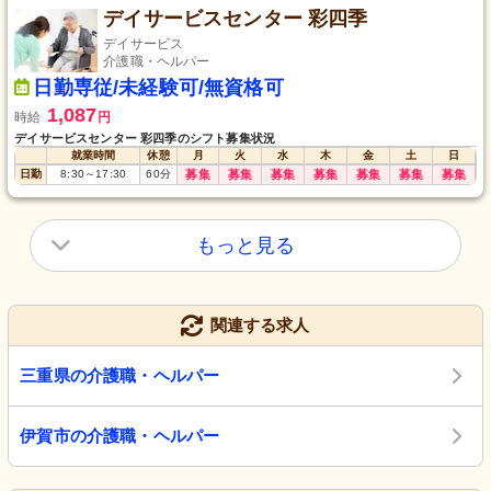
デイサービスセンター 彩四季
デイサービス
介護職・ヘルパー
日勤専従/未経験可/無資格可
1,087
時給
円
デイサービスセンター 彩四季のシフト募集状況
就業時間
休憩
月
火
水
木
金
土
日
日勤
8:30
～
17:30
60
分
募集
募集
募集
募集
募集
募集
募集
もっと見る
関連する求人
三重県の介護職・ヘルパー
伊賀市の介護職・ヘルパー