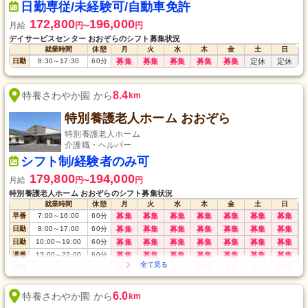
日勤専従/未経験可/自動車免許
172,800
196,000
月給
円
円
〜
デイサービスセンター おおぞらのシフト募集状況
就業時間
休憩
月
火
水
木
金
土
日
日勤
8:30
～
17:30
60
分
募集
募集
募集
募集
募集
定休
定休
8.4
特養さわやか園 から
km
特別養護老人ホーム おおぞら
特別養護老人ホーム
介護職・ヘルパー
シフト制/経験者のみ可
179,800
194,000
月給
円
円
〜
特別養護老人ホーム おおぞらのシフト募集状況
就業時間
休憩
月
火
水
木
金
土
日
早番
7:00
～
16:00
60
分
募集
募集
募集
募集
募集
募集
募集
日勤
8:00
～
17:00
60
分
募集
募集
募集
募集
募集
募集
募集
日勤
10:00
～
19:00
60
分
募集
募集
募集
募集
募集
募集
募集
遅番
13:00
～
22:00
60
分
募集
募集
募集
募集
募集
募集
募集
夜勤
21:45
～
翌7:15
60
分
募集
募集
募集
募集
募集
募集
募集
6.0
特養さわやか園 から
km