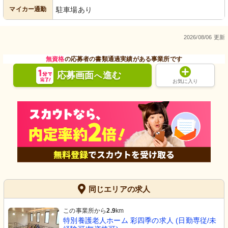
マイカー通勤
駐車場あり
2026/08/06 更新
無資格
の応募者の書類通過実績がある事業所です
応募画面
進む
へ
お気に入り
同じエリアの求人
この事業所から
2.9
km
特別養護老人ホーム 彩四季の求人 (日勤専従/未