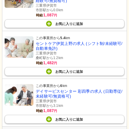
経験可/無資格可)
三重県伊賀市
市部駅から0.0km
1,087
時給
円
お気に入り
に
追加
この事業所から
5.4
km
セントケア伊賀上野の求人 (シフト制/未経験可/
自動車免許)
三重県伊賀市
桑町駅から1.2km
1,482
時給
円
お気に入り
に
追加
この事業所から
6
km
デイサービスセンター 彩四季の求人 (日勤専従/
未経験可/無資格可)
三重県伊賀市
市部駅から3.1km
1,087
時給
円
お気に入り
に
追加