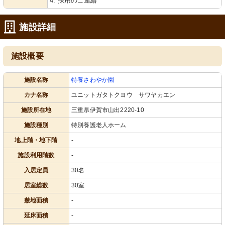
4. 採用のご連絡
施設詳細
施設概要
施設名称
特養さわやか園
カナ名称
ユニットガタトクヨウ サワヤカエン
施設所在地
三重県伊賀市山出2220-10
施設種別
特別養護老人ホーム
地上階・地下階
-
施設利用階数
-
入居定員
30名
居室総数
30室
敷地面積
-
延床面積
-