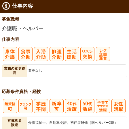
仕事内容
募集職種
介護職・ヘルパー
仕事内容
レク企画・運
業務の変更範
変更なし
囲
営
応募条件
資格・経験
子育てママパ
有資格者
介護福祉士、自動車免許、初任者研修（旧ヘルパー2級）
歓迎
パ活躍