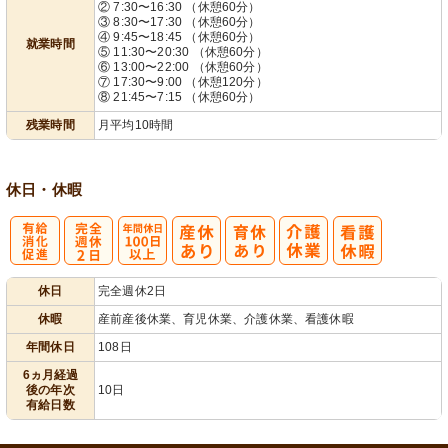
② 7:30〜16:30 （休憩60分）
フト相談可
③ 8:30〜17:30 （休憩60分）
④ 9:45〜18:45 （休憩60分）
就業時間
⑤ 11:30〜20:30 （休憩60分）
⑥ 13:00〜22:00 （休憩60分）
⑦ 17:30〜9:00 （休憩120分）
⑧ 21:45〜7:15 （休憩60分）
残業時間
月平均10時間
休日・休暇
有
完
年間休日
休日
完全週休2日
給消化促進
全週休2日
100日以上
休暇
産前産後休業、育児休業、介護休業、看護休暇
年間休日
108日
6ヵ月経過
後の年次
10日
有給日数