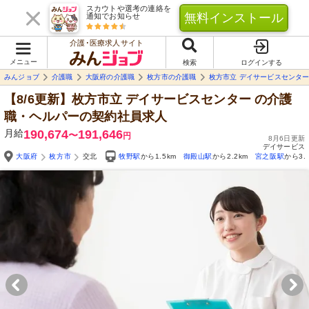
スカウトや選考の連絡を
無料インストール
通知でお知らせ
介護･医療求人サイト
メニュー
検索
ログインする
みんジョブ
介護職
大阪府の介護職
枚方市の介護職
枚方市立 デイサービスセンタ
【8/6更新】枚方市立 デイサービスセンター
の介護
職・ヘルパーの契約社員求人
月給
190,674
191,646
〜
円
8月6日更新
デイサービス
大阪府
枚方市
交北
牧野駅
から1.5km
御殿山駅
から2.2km
宮之阪駅
から3.