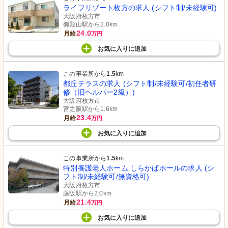
ライフリゾート枚方の求人 (シフト制/未経験可)
大阪府枚方市
御殿山駅から2.0km
24.0
月給
万円
お気に入り
に
追加
この事業所から
1.5
km
都丘テラスの求人 (シフト制/未経験可/初任者研
修（旧ヘルパー2級）)
大阪府枚方市
宮之阪駅から1.6km
23.4
月給
万円
お気に入り
に
追加
この事業所から
1.5
km
特別養護老人ホーム しらかばホールの求人 (シ
フト制/未経験可/無資格可)
大阪府枚方市
藤阪駅から2.0km
21.4
月給
万円
お気に入り
に
追加