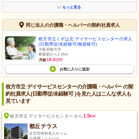
もっと見る
同じ法人の介護職・ヘルパーの契約社員求人
枚方市立くずは北 デイサービスセンターの求人
(日勤専従/未経験可/無資格可)
大阪府枚方市
樟葉駅から1.3km
19.0
月給
万円
お気に入り
に
追加
枚方市立 デイサービスセンターの介護職・ヘルパー の契
約社員求人(日勤専従/未経験可 )を見た人はこんな求人も
見ています
1.5
枚方市立 デイサービスセンター から
km
都丘テラス
住宅型有料老人ホーム
介護職・ヘルパー