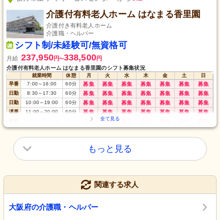
介護付有料老人ホーム はなまる香里園
介護付き有料老人ホーム
介護職・ヘルパー
シフト制/未経験可/無資格可
237,950
338,500
月給
円
円
〜
介護付有料老人ホーム はなまる香里園のシフト募集状況
就業時間
休憩
月
火
水
木
金
土
日
早番
7:00
～
16:00
60
分
募集
募集
募集
募集
募集
募集
募集
日勤
8:30
～
17:30
60
分
募集
募集
募集
募集
募集
募集
募集
日勤
10:00
～
19:00
60
分
募集
募集
募集
募集
募集
募集
募集
遅番
11:00
～
20:00
60
分
募集
募集
募集
募集
募集
募集
募集
夜勤
16:00
～
翌10:00
120
分
募集
募集
募集
募集
募集
募集
募集
もっと見る
関連する求人
大阪府の介護職・ヘルパー