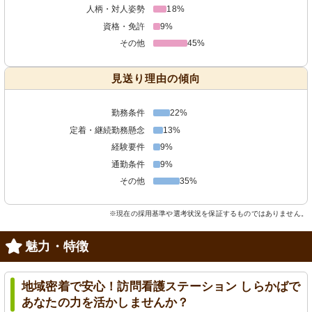
人柄・対人姿勢
18%
資格・免許
9%
その他
45%
見送り理由の傾向
勤務条件
22%
定着・継続勤務懸念
13%
経験要件
9%
通勤条件
9%
その他
35%
※現在の採用基準や選考状況を保証するものではありません。
魅力・特徴
地域密着で安心！訪問看護ステーション しらかばで
あなたの力を活かしませんか？