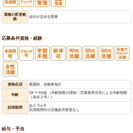
利
バイタルチェ
服薬・投薬管
業務の変更範
会社が定める業務
囲
用者宅訪問
ック
理
応募条件
資格・経験
子育てママパ
パ活躍
資格必須
看護師、自動車免許
18 〜 64歳 （年齢制限の理由：労働基準法等による年齢制限
年齢
（省令２号））
あり 3ヵ月
試用期間
試用期間中の労働条件変更なし
給与・手当