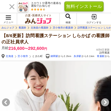
スカウトや選考の連絡を
無料インストール
通知でお知らせ
介護･医療求人サイト
メニュー
検索
ログインする
みんジョブ
看護師
北海道の看護師
苫小牧市の看護師
訪問看護ステーション しら
【8/6更新】訪問看護ステーション しらかば
の看護師
の正社員求人
月給
216,600
292,600
〜
円
8月6日更新
訪問看護
北海道
苫小牧市
ときわ町
錦岡駅
から2.2km
糸井駅
から3.1km
青葉駅
から5