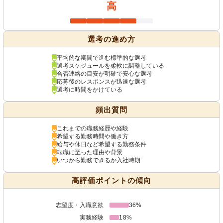
高
選考の進め方
平均的な期間で進む標準的な選考
選考スケジュールを柔軟に調整している
合否連絡の目安が明確で安心な選考
応募後のレスポンスが迅速な選考
選考に時間をかけている
頻出質問
これまでの職務経歴や経験
希望する勤務時間や働き方
給与や休日など希望する勤務条件
転職に至った理由や背景
いつから勤務できるか入社時期
高評価ポイントの傾向
志望度・入職意欲
36%
実務経験
18%