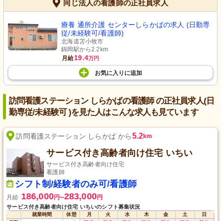
同じ法人の看護師の正社員求人
療養 通所介護 センターしらかばの求人 (日勤専
従/未経験可/看護師)
北海道苫小牧市
錦岡駅から2.2km
19.4
月給
万円
お気に入り
に
追加
訪問看護ステーション しらかばの看護師 の正社員求人(日
勤専従/未経験可 )を見た人はこんな求人も見ています
5.2
訪問看護ステーション しらかば から
km
サービス付き高齢者向け住宅 いちい
サービス付き高齢者向け住宅
看護師
シフト制/経験者のみ可/看護師
186,000
283,000
月給
円
円
〜
サービス付き高齢者向け住宅 いちいのシフト募集状況
就業時間
休憩
月
火
水
木
金
土
日