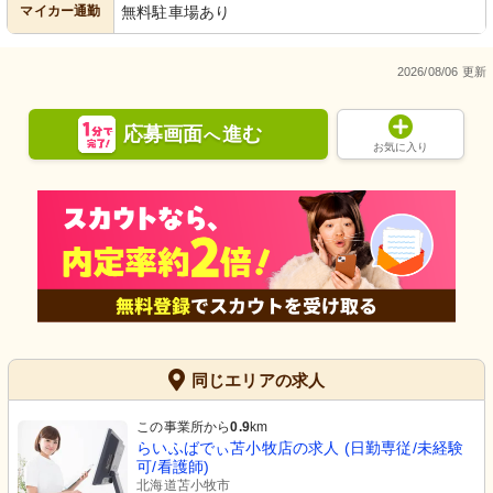
マイカー通勤
無料駐車場あり
2026/08/06 更新
応募画面
進む
へ
お気に入り
同じエリアの求人
この事業所から
0.9
km
らいふばでぃ苫小牧店の求人 (日勤専従/未経験
可/看護師)
北海道苫小牧市