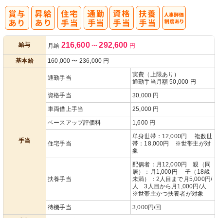
人事評価制度
216,600
292,600
給与
月給
〜
円
あり
基本給
160,000
〜
236,000
円
実費（上限あり）
通勤手当
通勤手当月額 50,000 円
資格手当
30,000 円
車両借上手当
25,000 円
ベースアップ評価料
1,600 円
単身世帯：12,000円 複数世
手当
住宅手当
帯：18,000円 ※世帯主が対
象
配偶者：月12,000円 親（同
居）：月1,000円 子（18歳
扶養手当
未満）：2人目まで月5,000円/
人 3人目から月1,000円/人
※世帯主かつ扶養者が対象
待機手当
3,000円/回