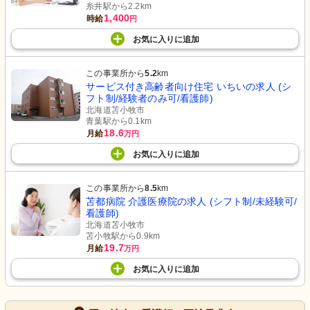
糸井駅から2.2km
1,400
時給
円
お気に入り
に
追加
この事業所から
5.2
km
サービス付き高齢者向け住宅 いちいの求人 (シ
フト制/経験者のみ可/看護師)
北海道苫小牧市
青葉駅から0.1km
18.6
月給
万円
お気に入り
に
追加
この事業所から
8.5
km
苫都病院 介護医療院の求人 (シフト制/未経験可/
看護師)
北海道苫小牧市
苫小牧駅から0.9km
19.7
月給
万円
お気に入り
に
追加