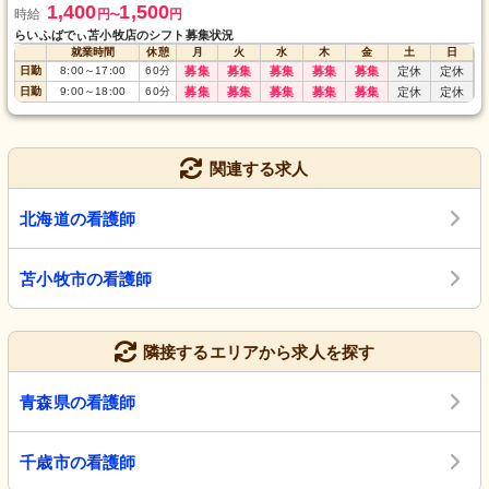
1,400
1,500
時給
円
円
〜
らいふばでぃ苫小牧店のシフト募集状況
就業時間
休憩
月
火
水
木
金
土
日
日勤
8:00
～
17:00
60
分
募集
募集
募集
募集
募集
定休
定休
日勤
9:00
～
18:00
60
分
募集
募集
募集
募集
募集
定休
定休
関連する求人
北海道の看護師
苫小牧市の看護師
隣接するエリアから求人を探す
青森県の看護師
千歳市の看護師