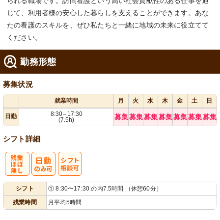
られる職場です。訪問看護という高い社会貢献性のある仕事を通
じて、利用者様の安心した暮らしを支えることができます。あな
たの看護のスキルを、ぜひ私たちと一緒に地域の未来に役立てて
ください。
勤務形態
募集状況
就業時間
月
火
水
木
金
土
日
8:30
17:30
～
日勤
募集
募集
募集
募集
募集
募集
募集
(7.5h)
シフト詳細
残
シ
シフト
① 8:30〜17:30 の内7.5時間 （休憩60分）
業ほぼなし
フト相談可
残業時間
月平均5時間