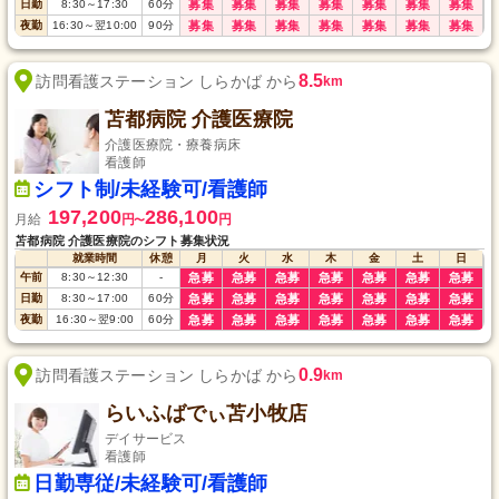
日勤
8:30
～
17:30
60
分
募集
募集
募集
募集
募集
募集
募集
夜勤
16:30
～
翌10:00
90
分
募集
募集
募集
募集
募集
募集
募集
8.5
訪問看護ステーション しらかば から
km
苫都病院 介護医療院
介護医療院・療養病床
看護師
シフト制/未経験可/看護師
197,200
286,100
月給
円
円
〜
苫都病院 介護医療院のシフト募集状況
就業時間
休憩
月
火
水
木
金
土
日
午前
8:30
～
12:30
-
急募
急募
急募
急募
急募
急募
急募
日勤
8:30
～
17:00
60
分
急募
急募
急募
急募
急募
急募
急募
夜勤
16:30
～
翌9:00
60
分
急募
急募
急募
急募
急募
急募
急募
0.9
訪問看護ステーション しらかば から
km
らいふばでぃ苫小牧店
デイサービス
看護師
日勤専従/未経験可/看護師