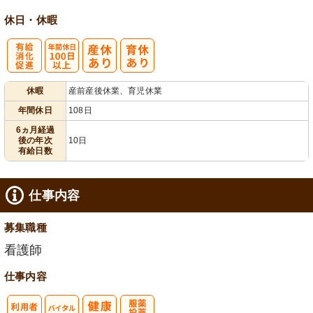
休日・休暇
有
年間休日
休暇
産前産後休業、育児休業
給消化促進
100日以上
年間休日
108日
6ヵ月経過
後の年次
10日
有給日数
仕事内容
募集職種
看護師
仕事内容