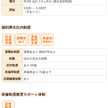
賞与
年2回 合計 3.8ヵ月分 (過去支給実績)
3,000 ～ 3,000円
昇給
（月あたり）
福利厚生
社内制度
社
資格取得支援
再雇用制度あ
退職金制度
退職金あり 勤続3年以上
会保険完備
あり
り
転勤
会社が定める範囲
定年制度
あり 65歳
再雇用制度
再雇用あり 70歳まで
定期健康診断
あり
研修制度
教育
サポート体制