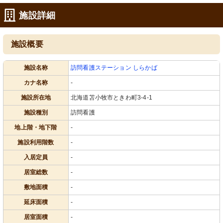
施設詳細
施設概要
施設名称
訪問看護ステーション しらかば
カナ名称
-
施設所在地
北海道苫小牧市ときわ町3-4-1
施設種別
訪問看護
地上階・地下階
-
施設利用階数
-
入居定員
-
居室総数
-
敷地面積
-
延床面積
-
居室面積
-