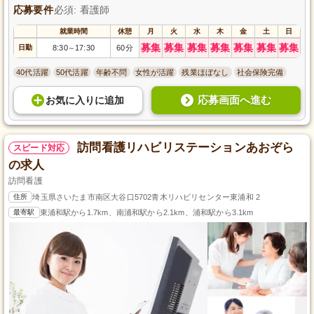
応募要件
必須: 看護師
就業時間
休憩
月
火
水
木
金
土
日
募集
募集
募集
募集
募集
募集
募集
日勤
8:30
17:30
60分
～
40代活躍
50代活躍
年齢不問
女性が活躍
残業ほぼなし
社会保険完備
応募画面へ進む
お気に入り
に
追加
訪問看護リハビリステーションあおぞら
スピード対応
の求人
訪問看護
住所
埼玉県さいたま市南区大谷口5702青木リハビリセンター東浦和 2
最寄駅
東浦和駅から1.7km、南浦和駅から2.1km、浦和駅から3.1km