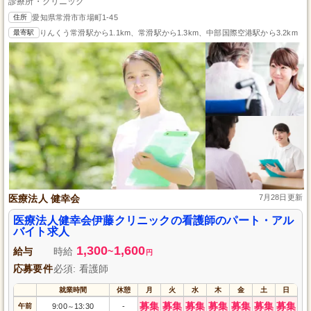
診療所・クリニック
住所
愛知県常滑市市場町1-45
最寄駅
りんくう常滑駅から1.1km、常滑駅から1.3km、中部国際空港駅から3.2km
医療法人 健幸会
7月28日更新
医療法人健幸会伊藤クリニックの看護師のパート・アル
バイト求人
1,300
1,600
給与
時給
~
円
応募要件
必須: 看護師
就業時間
休憩
月
火
水
木
金
土
日
募集
募集
募集
募集
募集
募集
募集
午前
9:00
13:30
-
～