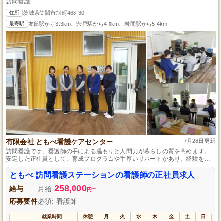
訪問看護
住所
茨城県笠間市旭町468-30
最寄駅
友部駅から3.3km、宍戸駅から4.0km、岩間駅から5.4km
有限会社 ともべ看護ケアセンター
7月28日更新
訪問看護では、看護師の手による温もりと人間力が暮らしの質を高めます。
安定した正社員として、育成プログラムや手厚いサポートがあり、経験を問
わず成長できる環境を提供しています。あなたも私たちと共に、地域医療に
貢献しませんか。
ともべ 訪問看護ステーションの看護師の正社員求人
258,000
給与
月給
~
円
応募要件
必須: 看護師
就業時間
休憩
月
火
水
木
金
土
日