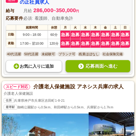
の正社員求人
286,000
350,000
給与
月給
~
円
応募要件
必須: 看護師、自動車免許
就業時間
休憩
月
火
水
木
金
土
日
急募
急募
急募
急募
急募
急募
急募
日勤
9:00
18:00
60分
～
急募
急募
急募
急募
急募
急募
急募
夜勤
17:00
翌10:00
120分
～
40代活躍
50代活躍
未経験可
ブランク可
残業ほぼなし
社会保険完備
応募画面へ進む
お気に入り
に
追加
介護老人保健施設 アネシス兵庫の求人
スピード対応
介護老人保健施設
住所
兵庫県神戸市兵庫区吉田町1-8-21
最寄駅
御崎公園駅から0.5km、和田岬駅から0.5km、兵庫駅から1.7km