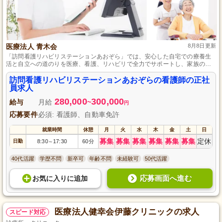
医療法人 青木会
8月8日更新
「訪問看護リハビリステーションあおぞら」では、安心した自宅での療養生
活と自立への道のりを医療、看護、リハビリで全力でサポートし、家族の相
談や助言も行っています。
訪問看護リハビリステーションあおぞらの看護師の正社
員求人
280,000
300,000
給与
月給
~
円
応募要件
必須: 看護師、自動車免許
就業時間
休憩
月
火
水
木
金
土
日
募集
募集
募集
募集
募集
募集
定休
日勤
8:30
17:30
60分
～
40代活躍
学歴不問
新卒可
年齢不問
未経験可
50代活躍
応募画面へ進む
お気に入り
に
追加
医療法人健幸会伊藤クリニックの求人
スピード対応