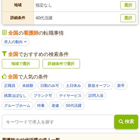
地域
指定なし
選択
詳細条件
40代活躍
選択
全国
の
看護師
の転職事情
求人の動向
全国
でおすすめの検索条件
地域で選択
詳細条件で選択
全国
で人気の条件
正職員
未経験
日勤のみ可
土日休み
新規オープン
新卒
残業ほぼなし
ブランク可
デイサービス
訪問入浴
グループホーム
特養
老健
50代活躍
検索
看護師
の
40代活躍
の求人一覧