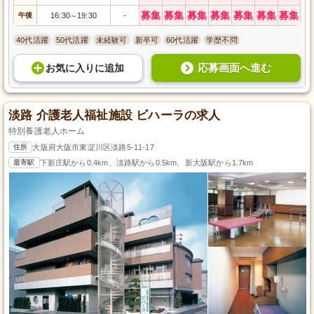
募集
募集
募集
募集
募集
募集
募集
午後
16:30
19:30
-
～
40代活躍
50代活躍
未経験可
新卒可
60代活躍
学歴不問
応募画面へ進む
お気に入り
に
追加
淡路 介護老人福祉施設 ビハーラの求人
特別養護老人ホーム
住所
大阪府大阪市東淀川区淡路5-11-17
最寄駅
下新庄駅から0.4km、淡路駅から0.5km、新大阪駅から1.7km