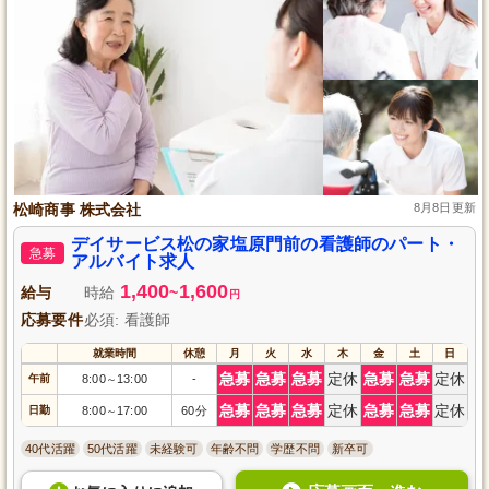
松崎商事 株式会社
8月8日更新
デイサービス松の家塩原門前の看護師のパート・
急募
アルバイト求人
1,400
1,600
給与
時給
~
円
応募要件
必須: 看護師
就業時間
休憩
月
火
水
木
金
土
日
急募
急募
急募
定休
急募
急募
定休
午前
8:00
13:00
-
～
急募
急募
急募
定休
急募
急募
定休
日勤
8:00
17:00
60分
～
40代活躍
50代活躍
未経験可
年齢不問
学歴不問
新卒可