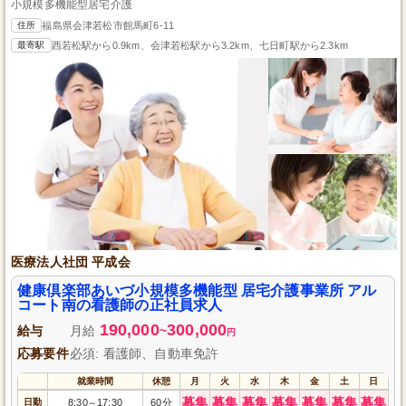
小規模多機能型居宅介護
住所
福島県会津若松市館馬町6-11
最寄駅
西若松駅から0.9km、会津若松駅から3.2km、七日町駅から2.3km
医療法人社団 平成会
健康倶楽部あいづ小規模多機能型 居宅介護事業所 アル
コート南の看護師の正社員求人
190,000
300,000
給与
月給
~
円
応募要件
必須: 看護師、自動車免許
就業時間
休憩
月
火
水
木
金
土
日
募集
募集
募集
募集
募集
募集
募集
日勤
8:30
17:30
60分
～