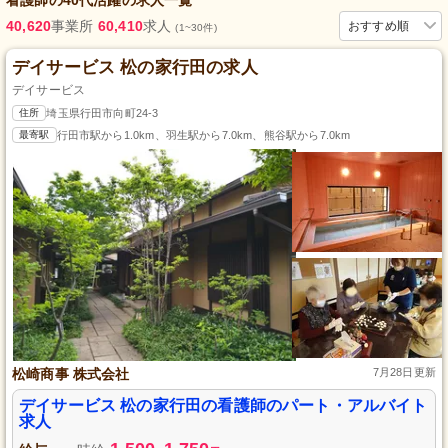
40,620
事業所
60,410
求人
おすすめ順
(1~30件)
デイサービス 松の家行田の求人
デイサービス
住所
埼玉県行田市向町24-3
最寄駅
行田市駅から1.0km、羽生駅から7.0km、熊谷駅から7.0km
松崎商事 株式会社
7月28日更新
デイサービス 松の家行田の看護師のパート・アルバイト
求人