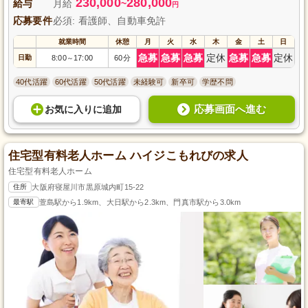
230,000
280,000
給与
月給
~
円
応募要件
必須: 看護師、自動車免許
就業時間
休憩
月
火
水
木
金
土
日
急募
急募
急募
定休
急募
急募
定休
日勤
8:00
17:00
60分
～
40代活躍
60代活躍
50代活躍
未経験可
新卒可
学歴不問
応募画面へ進む
お気に入り
に
追加
住宅型有料老人ホーム ハイジこもれびの求人
住宅型有料老人ホーム
住所
大阪府寝屋川市黒原城内町15-22
最寄駅
萱島駅から1.9km、大日駅から2.3km、門真市駅から3.0km