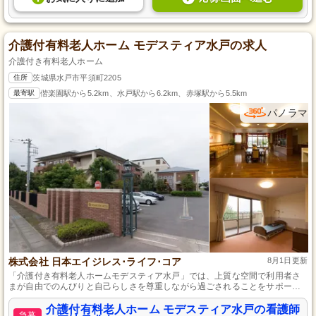
介護付有料老人ホーム モデスティア水戸の求人
介護付き有料老人ホーム
住所
茨城県水戸市平須町2205
最寄駅
偕楽園駅から5.2km、水戸駅から6.2km、赤塚駅から5.5km
パノラマ
株式会社 日本エイジレス･ライフ･コア
8月1日更新
「介護付き有料老人ホームモデスティア水戸」では、上質な空間で利用者さ
まが自由でのんびりと自己らしさを尊重しながら過ごされることをサポート
しています。
介護付有料老人ホーム モデスティア水戸の看護師
急募