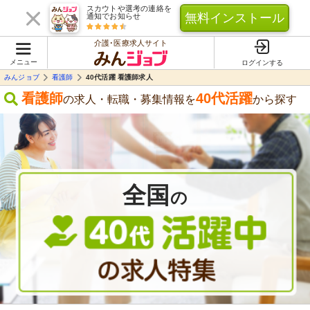
スカウトや選考の連絡を
無料インストール
通知でお知らせ
介護･医療求人サイト
メニュー
ログインする
みんジョブ
看護師
40代活躍 看護師求人
看護師
40代活躍
の求人・転職・募集情報を
から探す
全国
の