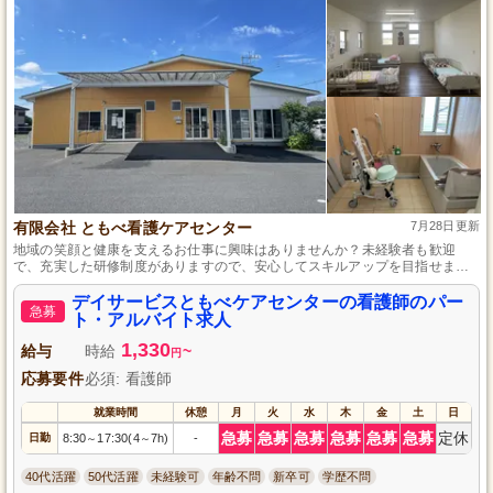
有限会社 ともべ看護ケアセンター
7月28日更新
地域の笑顔と健康を支えるお仕事に興味はありませんか？未経験者も歓迎
で、充実した研修制度がありますので、安心してスキルアップを目指せま
す。心温まるコミュニケーションを大切にしながら、質の高い看護ケアを提
供することで、利用者様の生活の充実につなげる、やりがいのある仕事で
デイサービスともべケアセンターの看護師のパー
急募
す。
ト・アルバイト求人
1,330
給与
時給
~
円
応募要件
必須: 看護師
就業時間
休憩
月
火
水
木
金
土
日
急募
急募
急募
急募
急募
急募
定休
日勤
8:30
17:30(4
7h)
-
～
～
40代活躍
50代活躍
未経験可
年齢不問
新卒可
学歴不問