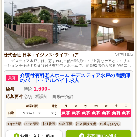
株式会社 日本エイジレス･ライフ･コア
7月28日更新
「モデスティア水戸」は、恵まれた自然の環境の中で上質なケアとレクリエ
ーションを提供する介護付き有料老人ホームで、定員62名の入居者が第二の
我が家として、自分らしい生活を営むための支援を受けられます。
介護付有料老人ホーム モデスティア水戸の看護師
急募
のパート・アルバイト求人
1,600
給与
時給
円
応募要件
必須: 看護師、自動車免許
就業時間
休憩
月
火
水
木
金
土
日
急募
急募
急募
急募
急募
急募
急募
日勤
9:00
18:00
60分
～
40代活躍
50代活躍
未経験可
年齢不問
社会保険完備
残業ほぼなし
応募画面へ進む
お気に入り
に
追加