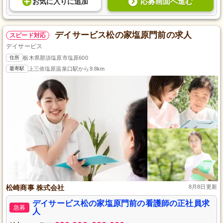
応募画面へ進む
お気に入り
に
追加
デイサービス松の家塩原門前の求人
スピード対応
デイサービス
住所
栃木県那須塩原市塩原600
最寄駅
上三依塩原温泉口駅から9.8km
松崎商事 株式会社
8月8日更新
デイサービス松の家塩原門前の看護師の正社員求
急募
人