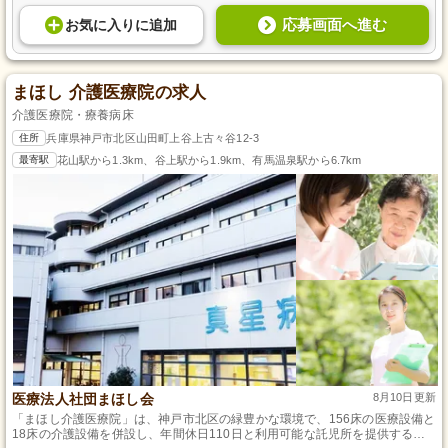
応募画面へ進む
お気に入り
に
追加
まほし 介護医療院の求人
介護医療院・療養病床
住所
兵庫県神戸市北区山田町上谷上古々谷12-3
最寄駅
花山駅から1.3km、谷上駅から1.9km、有馬温泉駅から6.7km
医療法人社団まほし会
8月10日更新
「まほし介護医療院」は、神戸市北区の緑豊かな環境で、156床の医療設備と
18床の介護設備を併設し、年間休日110日と利用可能な託児所を提供する理