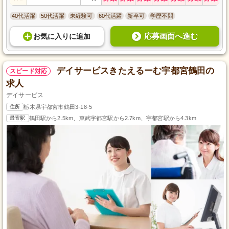
40代活躍
50代活躍
未経験可
60代活躍
新卒可
学歴不問
応募画面へ進む
お気に入り
に
追加
デイサービスきたえるーむ宇都宮鶴田の
スピード対応
求人
デイサービス
住所
栃木県宇都宮市鶴田3-18-5
最寄駅
鶴田駅から2.5km、東武宇都宮駅から2.7km、宇都宮駅から4.3km