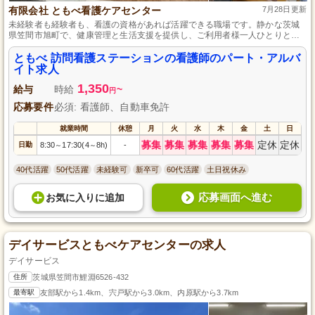
有限会社 ともべ看護ケアセンター
7月28日更新
未経験者も経験者も、看護の資格があれば活躍できる職場です。静かな茨城
県笠間市旭町で、健康管理と生活支援を提供し、ご利用者様一人ひとりと深
く関わることで、看護師としてのスキルアップにも繋がります。パート・ア
ルバイトで、自分のライフスタイルに合わせた働き方が可能です。
ともべ 訪問看護ステーションの看護師のパート・アルバ
イト求人
1,350
給与
時給
~
円
応募要件
必須: 看護師、自動車免許
就業時間
休憩
月
火
水
木
金
土
日
募集
募集
募集
募集
募集
定休
定休
日勤
8:30
17:30(4
8h)
-
～
～
40代活躍
50代活躍
未経験可
新卒可
60代活躍
土日祝休み
応募画面へ進む
お気に入り
に
追加
デイサービスともべケアセンターの求人
デイサービス
住所
茨城県笠間市鯉淵6526-432
最寄駅
友部駅から1.4km、宍戸駅から3.0km、内原駅から3.7km