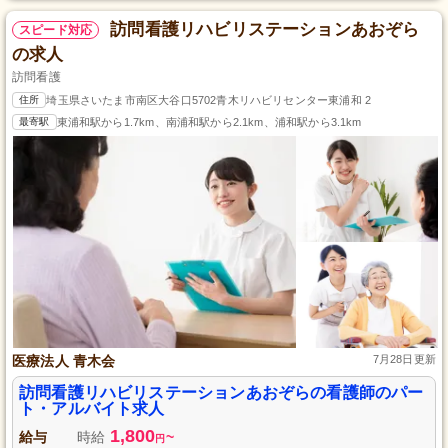
訪問看護リハビリステーションあおぞら
スピード対応
の求人
訪問看護
住所
埼玉県さいたま市南区大谷口5702青木リハビリセンター東浦和 2
最寄駅
東浦和駅から1.7km、南浦和駅から2.1km、浦和駅から3.1km
医療法人 青木会
7月28日更新
訪問看護リハビリステーションあおぞらの看護師のパー
ト・アルバイト求人
1,800
給与
時給
~
円