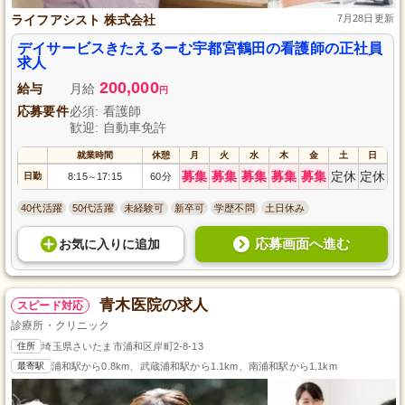
ライフアシスト 株式会社
7月28日更新
デイサービスきたえるーむ宇都宮鶴田の看護師の正社員
求人
200,000
給与
月給
円
応募要件
必須: 看護師
歓迎: 自動車免許
就業時間
休憩
月
火
水
木
金
土
日
募集
募集
募集
募集
募集
定休
定休
日勤
8:15
17:15
60分
～
40代活躍
50代活躍
未経験可
新卒可
学歴不問
土日休み
応募画面へ進む
お気に入り
に
追加
青木医院の求人
スピード対応
診療所・クリニック
住所
埼玉県さいたま市浦和区岸町2-8-13
最寄駅
浦和駅から0.8km、武蔵浦和駅から1.1km、南浦和駅から1.1km