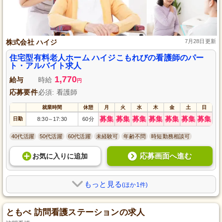
株式会社 ハイジ
7月28日更新
住宅型有料老人ホーム ハイジこもれびの看護師のパー
ト・アルバイト求人
1,770
給与
時給
円
応募要件
必須: 看護師
就業時間
休憩
月
火
水
木
金
土
日
募集
募集
募集
募集
募集
募集
募集
日勤
8:30
17:30
60分
～
40代活躍
50代活躍
60代活躍
未経験可
年齢不問
時短勤務相談可
応募画面へ進む
お気に入り
に
追加
もっと見る
(ほか1件)
ともべ 訪問看護ステーションの求人