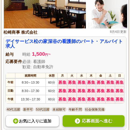
松崎商事 株式会社
8月4日更新
デイサービス松の家深谷の看護師のパート・アルバイト
求人
1,500
給与
時給
~
円
応募要件
必須: 看護師
歓迎: 自動車免許
就業時間
休憩
月
火
水
木
金
土
日
募集
募集
募集
募集
募集
募集
募集
午前
8:30
13:30
60分
～
募集
募集
募集
募集
募集
募集
募集
日勤
8:30
17:30
60分
～
募集
募集
募集
募集
募集
募集
募集
午後
13:30
17:30
60分
～
40代活躍
新卒可
50代活躍
未経験可
年齢不問
社会保険完備
応募画面へ進む
お気に入り
に
追加