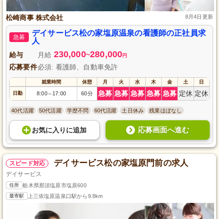
松崎商事 株式会社
8月4日更新
デイサービス松の家塩原温泉の看護師の正社員求
急募
人
230,000
280,000
給与
月給
~
円
応募要件
必須: 看護師、自動車免許
就業時間
休憩
月
火
水
木
金
土
日
急募
急募
急募
急募
急募
定休
定休
日勤
8:00
17:00
60分
～
40代活躍
50代活躍
学歴不問
60代活躍
土日休み
残業ほぼなし
応募画面へ進む
お気に入り
に
追加
デイサービス松の家塩原門前の求人
スピード対応
デイサービス
住所
栃木県那須塩原市塩原600
最寄駅
上三依塩原温泉口駅から9.8km