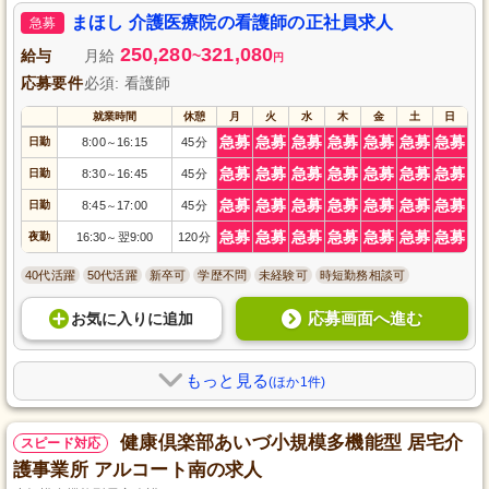
想的な働き方を確保しています。
まほし 介護医療院の看護師の正社員求人
急募
250,280
321,080
給与
月給
~
円
応募要件
必須: 看護師
就業時間
休憩
月
火
水
木
金
土
日
急募
急募
急募
急募
急募
急募
急募
日勤
8:00
16:15
45分
～
急募
急募
急募
急募
急募
急募
急募
日勤
8:30
16:45
45分
～
急募
急募
急募
急募
急募
急募
急募
日勤
8:45
17:00
45分
～
急募
急募
急募
急募
急募
急募
急募
夜勤
16:30
翌9:00
120分
～
40代活躍
50代活躍
新卒可
学歴不問
未経験可
時短勤務相談可
応募画面へ進む
お気に入り
に
追加
もっと見る
(ほか1件)
健康倶楽部あいづ小規模多機能型 居宅介
スピード対応
護事業所 アルコート南の求人