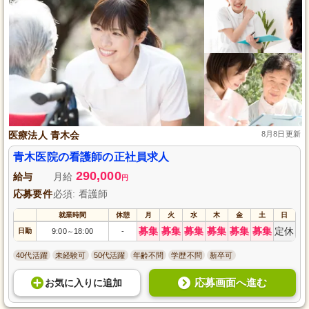
医療法人 青木会
8月8日更新
青木医院の看護師の正社員求人
290,000
給与
月給
円
応募要件
必須: 看護師
就業時間
休憩
月
火
水
木
金
土
日
募集
募集
募集
募集
募集
募集
定休
日勤
9:00
18:00
-
～
40代活躍
未経験可
50代活躍
年齢不問
学歴不問
新卒可
応募画面へ進む
お気に入り
に
追加