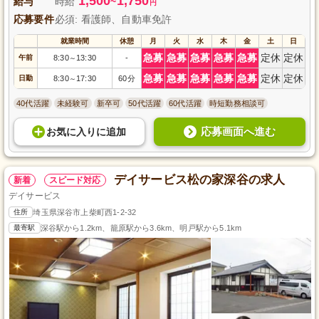
1,500
1,750
給与
時給
~
円
応募要件
必須: 看護師、自動車免許
就業時間
休憩
月
火
水
木
金
土
日
急募
急募
急募
急募
急募
定休
定休
午前
8:30
13:30
-
～
急募
急募
急募
急募
急募
定休
定休
日勤
8:30
17:30
60分
～
40代活躍
未経験可
新卒可
50代活躍
60代活躍
時短勤務相談可
応募画面へ進む
お気に入り
に
追加
デイサービス松の家深谷の求人
新着
スピード対応
デイサービス
住所
埼玉県深谷市上柴町西1-2-32
最寄駅
深谷駅から1.2km、籠原駅から3.6km、明戸駅から5.1km