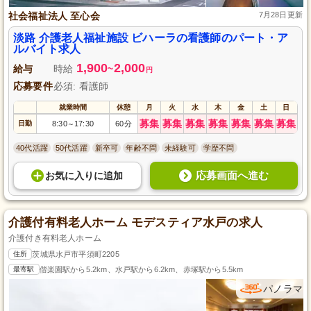
社会福祉法人 至心会
7月28日更新
淡路 介護老人福祉施設 ビハーラの看護師のパート・ア
ルバイト求人
1,900
2,000
給与
時給
~
円
応募要件
必須: 看護師
就業時間
休憩
月
火
水
木
金
土
日
募集
募集
募集
募集
募集
募集
募集
日勤
8:30
17:30
60分
～
40代活躍
50代活躍
新卒可
年齢不問
未経験可
学歴不問
応募画面へ進む
お気に入り
に
追加
介護付有料老人ホーム モデスティア水戸の求人
介護付き有料老人ホーム
住所
茨城県水戸市平須町2205
最寄駅
偕楽園駅から5.2km、水戸駅から6.2km、赤塚駅から5.5km
パノラマ