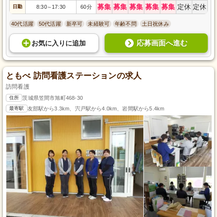
募集
募集
募集
募集
募集
定休
定休
日勤
8:30
17:30
60分
～
40代活躍
50代活躍
新卒可
未経験可
年齢不問
土日祝休み
応募画面へ進む
お気に入り
に
追加
ともべ 訪問看護ステーションの求人
訪問看護
住所
茨城県笠間市旭町468-30
最寄駅
友部駅から3.3km、宍戸駅から4.0km、岩間駅から5.4km