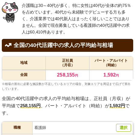
介護職は30～40代が多く、特に女性は40代が全体の約75％
を占めています。40代から未経験でデビューする方も多
く、介護業界では40代新人はまったく珍しいことではあり
ません。全国で現在募集している看護師の40代活躍中の求
人は60,410件あります。
全国の40代活躍中の求人の平均給与相場
正社員
パート・アルバイト
地域
（月収）
（時給）
258,155
1,592
全国
円
円
※相場の算出に必要な施設数が不足しているエリアの場合、対象エリアを周辺まで広げて算出
しています。
全国の40代活躍中の求人の平均給与相場は、正社員（月収）が
平均値で
258,155円
、パート・アルバイト（時給）が
1,592円
で
す。
職種
看護師
選択