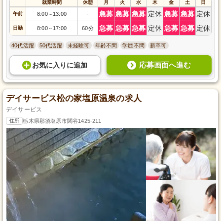
就業時間
休憩
月
火
水
木
金
土
日
急募
急募
急募
定休
急募
急募
定休
午前
8:00
13:00
-
～
急募
急募
急募
定休
急募
急募
定休
日勤
8:00
17:00
60分
～
40代活躍
50代活躍
未経験可
年齢不問
学歴不問
新卒可
応募画面へ進む
お気に入り
に
追加
デイサービス松の家塩原温泉の求人
デイサービス
住所
栃木県那須塩原市関谷1425-211