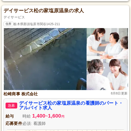
デイサービス松の家塩原温泉の求人
デイサービス
住所
栃木県那須塩原市関谷1425-211
松崎商事 株式会社
8月8日更新
デイサービス松の家塩原温泉の看護師のパート・
急募
アルバイト求人
1,400
1,600
給与
時給
~
円
応募要件
必須: 看護師