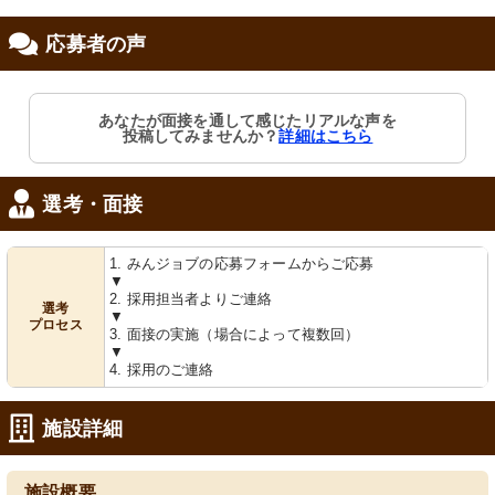
応募者の声
修制度あり
あなたが面接を通して感じたリアルな声を
投稿してみませんか？
詳細はこちら
選考・面接
1. みんジョブの応募フォームからご応募
▼
2. 採用担当者よりご連絡
選考
▼
プロセス
3. 面接の実施（場合によって複数回）
▼
4. 採用のご連絡
施設詳細
施設概要