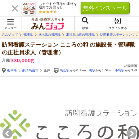
スカウトや選考の連絡を
無料インストール
通知でお知らせ
介護･医療求人サイト
メニュー
検索
ログインする
みんジョブ
管理職
栃木県の管理職
那須烏山市の管理職
訪問看護ステーション こ
訪問看護ステーション こころの和
の施設長・管理職
の正社員求人（管理者）
月給
330,000
円
訪問看護
栃木県
那須烏山市
金井
烏山駅
から0.2km
滝駅
から1.5km
小塙駅
から3.6k