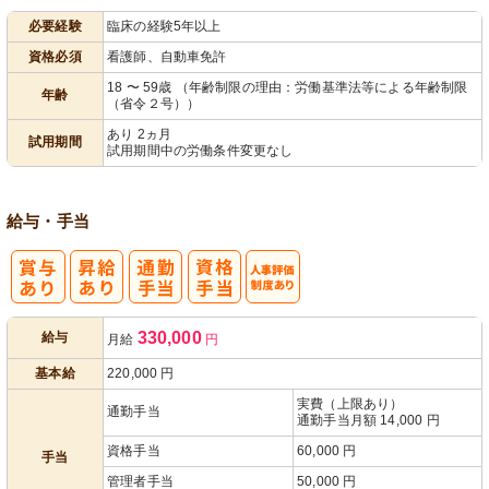
必要経験
臨床の経験5年以上
パ活躍
資格必須
看護師、自動車免許
18 〜 59歳 （年齢制限の理由：労働基準法等による年齢制限
年齢
（省令２号））
あり 2ヵ月
試用期間
試用期間中の労働条件変更なし
給与・手当
人事評価制度
330,000
給与
月給
円
あり
基本給
220,000
円
実費（上限あり）
通勤手当
通勤手当月額 14,000 円
資格手当
60,000 円
手当
管理者手当
50,000 円