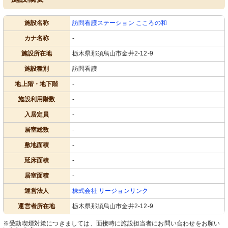
施設名称
訪問看護ステーション こころの和
カナ名称
-
施設所在地
栃木県那須烏山市金井2-12-9
施設種別
訪問看護
地上階・地下階
-
施設利用階数
-
入居定員
-
居室総数
-
敷地面積
-
延床面積
-
居室面積
-
運営法人
株式会社 リージョンリンク
運営者所在地
栃木県那須烏山市金井2-12-9
※受動喫煙対策につきましては、面接時に施設担当者にお問い合わせをお願い