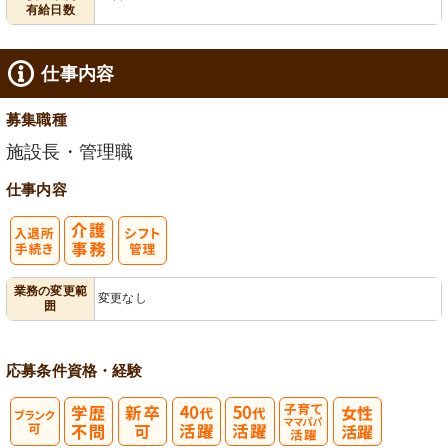
有給日数
仕事内容
募集職種
施設長・管理職
仕事内容
入
業務の変更範
変更なし
囲
退所手続き
応募条件
資格・経験
子育てママパ