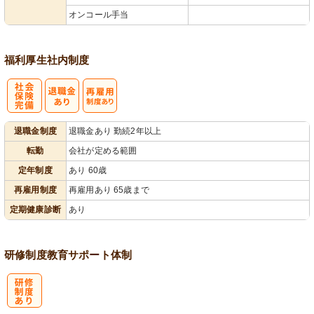
オンコール手当
福利厚生
社内制度
社
再雇用制度あ
退職金制度
退職金あり 勤続2年以上
会保険完備
り
転勤
会社が定める範囲
定年制度
あり 60歳
再雇用制度
再雇用あり 65歳まで
定期健康診断
あり
研修制度
教育
サポート体制
研