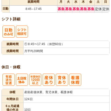
就業時間
月
火
水
木
金
土
日
日勤
募集
募集
募集
募集
募集
定休
定休
8:45
17:45
～
シフト詳細
シ
就業時間
① 8:45〜17:45 （休憩60分）
フト相談可
残業時間
月平均20時間
休日・休暇
有
年間休日
休暇
産前産後休業、育児休業、看護休暇
給消化促進
120日以上
年間休日
124日
6ヵ月経過
後の年次
10日