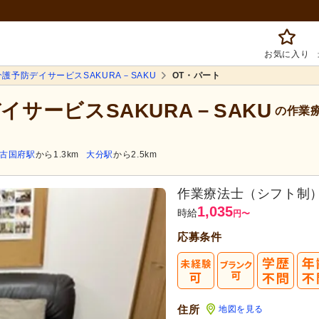
お気に入り
介護予防デイサービスSAKURA－SAKU
OT・パート
イサービスSAKURA－SAKU
の作業
古国府駅
から1.3km
大分駅
から2.5km
作業療法士（シフト制
1,035
時給
円
〜
応募条件
住所
地図を見る