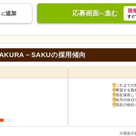
応募画面
進む
り
追加
へ
に
KURA－SAKUの採用傾向
これまでの
希望する勤
現在保有し
給与や休日
現在の他社
※現在の