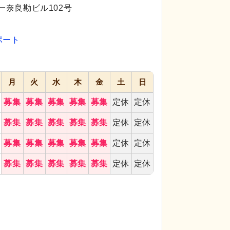
代活躍
代活躍
一奈良勘ビル102号
ポート
月
火
水
木
金
土
日
募集
募集
募集
募集
募集
定休
定休
トイレです。快適にご利用いただけます。
トイレ
安全な手す
募集
募集
募集
募集
募集
定休
定休
募集
募集
募集
募集
募集
定休
定休
募集
募集
募集
募集
募集
定休
定休