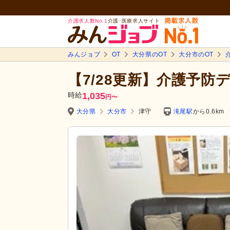
介護求人数No.1
介護･医療求人サイト
みんジョブ
OT
大分県のOT
大分市のOT
【7/28更新】介護予防デ
時給
1,035
円
〜
大分県
大分市
津守
滝尾駅
から0.6km