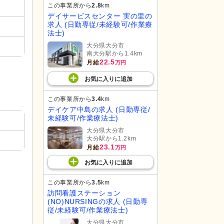
この事業所から
2.8
km
デイサービスセンター 実の里の
求人 (日勤専従/未経験可/作業療
法士)
大分県大分市
南大分駅から1.4km
22.5
月給
万円
お気に入り
に
追加
この事業所から
3.4
km
デイケア中島の求人 (日勤専従/
未経験可/作業療法士)
大分県大分市
大分駅から1.2km
23.1
月給
万円
お気に入り
に
追加
この事業所から
3.5
km
訪問看護ステーション
(NO)NURSINGの求人 (日勤専
従/未経験可/作業療法士)
大分県大分市