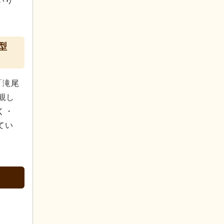
いり
型
「滝尾
親し
く・
てい