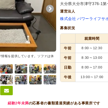
大分県大分市津守376-1第
運営法人
株式会社 パワーライフサ
募集状況
就業時間
～
午前
8:00
12:30
が情報を提供しています。ソファは休
トイレ
シンプルで清潔感のある
～
午前
8:30
13:00
～
日勤
8:00
17:00
～
午後
13:00
17:00
経験2年未満
の応募者の書類通過実績がある事業所です