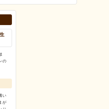
生
ま
レの
構い
まが