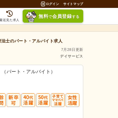
ログイン
サイトマップ
無料
会員登録
で
する
最近見た求人
療法士のパート・アルバイト求人
7月28日更新
デイサービス
）（パート・アルバイト）
40
50