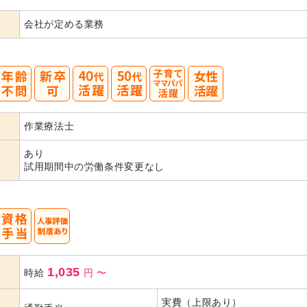
会社が定める業務
40
50
作業療法士
代活躍
代活躍
あり
試用期間中の労働条件変更なし
1,035
時給
円
〜
実費（上限あり）