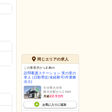
同じエリアの求人
この事業所から
2.8
km
訪問看護ステーション 実の里の
求人 (日勤専従/未経験可/作業療
法士)
大分県大分市
南大分駅から1.4km
22.5
月給
万円
お気に入り
に
追加