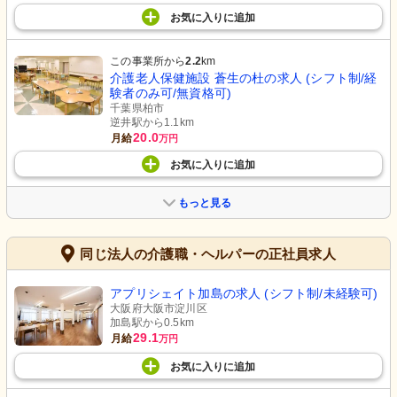
お気に入り
に
追加
この事業所から
2.2
km
介護老人保健施設 蒼生の杜の求人 (シフト制/経
験者のみ可/無資格可)
千葉県柏市
逆井駅から1.1km
20.0
月給
万円
お気に入り
に
追加
もっと見る
同じ法人の介護職・ヘルパーの正社員求人
アプリシェイト加島の求人 (シフト制/未経験可)
大阪府大阪市淀川区
加島駅から0.5km
29.1
月給
万円
お気に入り
に
追加