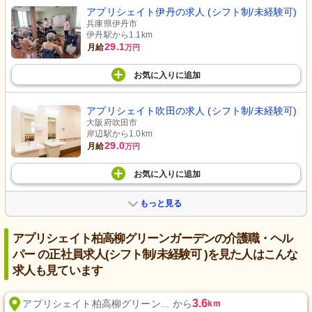
アプリシェイト伊丹の求人 (シフト制/未経験可)
兵庫県伊丹市
伊丹駅から1.1km
29.1
月給
万円
お気に入り
に
追加
アプリシェイト吹田の求人 (シフト制/未経験可)
大阪府吹田市
岸辺駅から1.0km
29.0
月給
万円
お気に入り
に
追加
もっと見る
アプリシェイト柏高柳グリーンガーデンの介護職・ヘル
パー の正社員求人(シフト制/未経験可 )を見た人はこんな
求人も見ています
3.6
アプリシェイト柏高柳グリーン... から
km