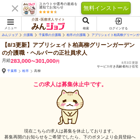
スカウトや選考の連絡を
無料インストール
通知でお知らせ
介護･医療求人サイト
メニュー
検索
ログインする
みんジョブ
介護職
千葉県の介護職
柏市の介護職
アプリシェイト柏高柳グリーンガ
【8/3更新】アプリシェイト柏高柳グリーンガーデン
の介護職・ヘルパーの正社員求人
月給
283,000
301,000
〜
円
8月3日更新
サービス付き高齢者向け住宅
千葉県
柏市
高柳
この求人は募集休止中です。
Yo
自由
現在こちらの求人は募集を休止しております。
募集再開のお知らせをご希望でしたら、下のボタンより会員登録へ