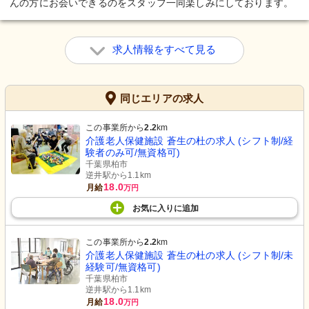
んの方にお会いできるのをスタッフ一同楽しみにしております。
求人情報をすべて見る
同じエリアの求人
この事業所から
2.2
km
介護老人保健施設 蒼生の杜の求人 (シフト制/経
験者のみ可/無資格可)
千葉県柏市
逆井駅から1.1km
18.0
月給
万円
お気に入り
に
追加
この事業所から
2.2
km
介護老人保健施設 蒼生の杜の求人 (シフト制/未
経験可/無資格可)
千葉県柏市
逆井駅から1.1km
18.0
月給
万円