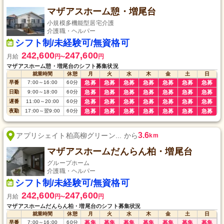
マザアスホーム憩・増尾台
小規模多機能型居宅介護
介護職・ヘルパー
シフト制/未経験可/無資格可
242,600
247,600
月給
円
円
〜
マザアスホーム憩・増尾台のシフト募集状況
就業時間
休憩
月
火
水
木
金
土
日
早番
7:00
～
16:00
60
分
急募
急募
急募
急募
急募
急募
急募
日勤
9:00
～
18:00
60
分
急募
急募
急募
急募
急募
急募
急募
遅番
11:00
～
20:00
60
分
急募
急募
急募
急募
急募
急募
急募
夜勤
17:00
～
翌9:00
60
分
急募
急募
急募
急募
急募
急募
急募
3.6
アプリシェイト柏高柳グリーン... から
km
マザアスホームだんらん柏・増尾台
グループホーム
介護職・ヘルパー
シフト制/未経験可/無資格可
242,600
247,600
月給
円
円
〜
マザアスホームだんらん柏・増尾台のシフト募集状況
就業時間
休憩
月
火
水
木
金
土
日
早番
7:00
～
16:00
60
分
募集
募集
募集
募集
募集
募集
募集