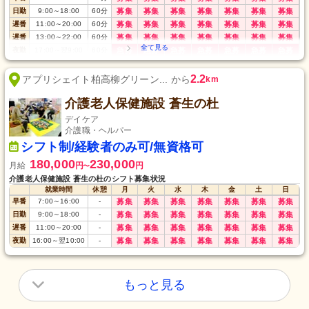
日勤
9:00
～
18:00
60
分
募集
募集
募集
募集
募集
募集
募集
遅番
11:00
～
20:00
60
分
募集
募集
募集
募集
募集
募集
募集
遅番
13:00
～
22:00
60
分
募集
募集
募集
募集
募集
募集
募集
夜勤
17:00
～
翌9:00
60
分
急募
急募
急募
急募
急募
急募
急募
深夜
22:00
～
翌9:00
60
分
募集
募集
募集
募集
募集
募集
募集
2.2
アプリシェイト柏高柳グリーン... から
km
介護老人保健施設 蒼生の杜
デイケア
介護職・ヘルパー
シフト制/経験者のみ可/無資格可
180,000
230,000
月給
円
円
〜
介護老人保健施設 蒼生の杜のシフト募集状況
就業時間
休憩
月
火
水
木
金
土
日
早番
7:00
～
16:00
-
募集
募集
募集
募集
募集
募集
募集
日勤
9:00
～
18:00
-
募集
募集
募集
募集
募集
募集
募集
遅番
11:00
～
20:00
-
募集
募集
募集
募集
募集
募集
募集
夜勤
16:00
～
翌10:00
-
募集
募集
募集
募集
募集
募集
募集
もっと見る