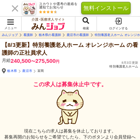
スカウトや選考の連絡を
無料インストール
通知でお知らせ
介護･医療求人サイト
メニュー
検索
ログインする
みんジョブ
看護師
栃木県の看護師
鹿沼市の看護師
特別養護老人ホーム オレンジ
【8/3更新】特別養護老人ホーム オレンジホーム
の看
護師の正社員求人
月給
240,500
275,500
〜
円
8月3日更新
特別養護老人ホーム
栃木県
鹿沼市
富岡
この求人は募集休止中です。
現在こちらの求人は募集を休止しております。
募集再開のお知らせをご希望でしたら、下のボタンより会員登録へ