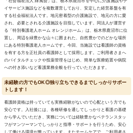
「社会福祉法人 緑風会」は、栃木県鹿沼市を中心に介護施設やデ
イサービス施設などを複数運営しており、安定した経営基盤を有
する社会福祉法人です。地元密着型の介護施設で、地元の方に愛
され、必要とされる介護施設を目指しています。同法人が運営す
る「特別養護老人ホーム オレンジホーム」は、栃木県鹿沼市に位
置し、周辺を緑豊かな山々に囲まれた、自然豊かでのどかな場所
にある特別養護老人ホームです。今回、当施設では看護師の資格
を有する方を正社員の看護師として採用します。ご利用者さまへ
のバイタルチェックや投薬管理をはじめ、簡単な医療処置や病院
への付き添いなど看護業務全般を行っていただきます。
未経験の方でもOK◎独り立ちできるまでしっかりサポー
トします！
看護師資格は持っていても実務経験がないので心配という方でも
安心です。入社後には、各種研修を通してしっかりと看護の基礎
から学んでいただき、実務については経験豊かなベテランスタッ
フがマンツーマンでしっかりと指導・サポートを行うため、安心
して働ける環境が整っています。またチームケアで、ご利用者さ