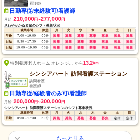
看護師
日勤専従/未経験可/看護師
210,000
277,000
月給
円
円
〜
さわやかかぬま館のシフト募集状況
就業時間
休憩
月
火
水
木
金
土
日
早番
7:00
～
16:00
60
分
募集
募集
募集
募集
募集
募集
募集
日勤
8:30
～
17:30
60
分
募集
募集
募集
募集
募集
募集
募集
日勤
10:00
～
19:00
60
分
募集
募集
募集
募集
募集
募集
募集
13.2
特別養護老人ホーム オレンジ... から
km
シンシアハート 訪問看護ステーション
訪問看護
看護師
日勤専従/経験者のみ可/看護師
200,000
300,000
月給
円
円
〜
シンシアハート 訪問看護ステーションのシフト募集状況
就業時間
休憩
月
火
水
木
金
土
日
日勤
8:30
～
17:30
60
分
募集
募集
募集
募集
募集
定休
定休
もっと見る