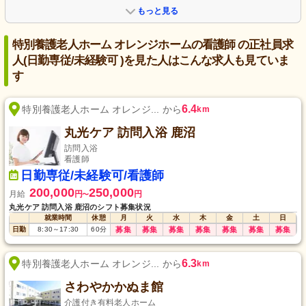
もっと見る
特別養護老人ホーム オレンジホームの看護師 の正社員求
人(日勤専従/未経験可 )を見た人はこんな求人も見ていま
す
6.4
特別養護老人ホーム オレンジ... から
km
丸光ケア 訪問入浴 鹿沼
訪問入浴
看護師
日勤専従/未経験可/看護師
200,000
250,000
月給
円
円
〜
丸光ケア 訪問入浴 鹿沼のシフト募集状況
就業時間
休憩
月
火
水
木
金
土
日
日勤
8:30
～
17:30
60
分
募集
募集
募集
募集
募集
募集
募集
6.3
特別養護老人ホーム オレンジ... から
km
さわやかかぬま館
介護付き有料老人ホーム