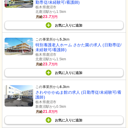
勤専従/未経験可/看護師)
栃木県鹿沼市
北鹿沼駅から1.5km
23.7
月給
万円
お気に入り
に
追加
この事業所から
5.3
km
特別養護老人ホーム さかた園の求人 (日勤専従/
未経験可/看護師)
栃木県鹿沼市
北鹿沼駅から1.5km
23.7
月給
万円
お気に入り
に
追加
この事業所から
6.3
km
さわやかかぬま館の求人 (日勤専従/未経験可/看
護師)
栃木県鹿沼市
新鹿沼駅から0.5km
21.0
月給
万円
お気に入り
に
追加