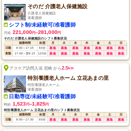
そのだ 介護老人保健施設
介護老人保健施設
准看護師
シフト制/未経験可/准看護師
221,000
281,000
月給
円
円
〜
そのだ 介護老人保健施設のシフト募集状況
就業時間
休憩
月
火
水
木
金
土
日
日勤
9:00
～
17:15
60
分
募集
募集
募集
募集
募集
募集
募集
夜勤
17:00
～
翌9:15
120
分
募集
募集
募集
募集
募集
募集
募集
2.5
アスケア訪問入浴 尼崎 から
km
特別養護老人ホーム 立花あまの里
特別養護老人ホーム
准看護師
日勤専従/未経験可/准看護師
1,523
1,825
時給
円
円
〜
特別養護老人ホーム 立花あまの里のシフト募集状況
就業時間
休憩
月
火
水
木
金
土
日
日勤
9:00
～
17:30
60
分
募集
募集
募集
募集
募集
募集
募集