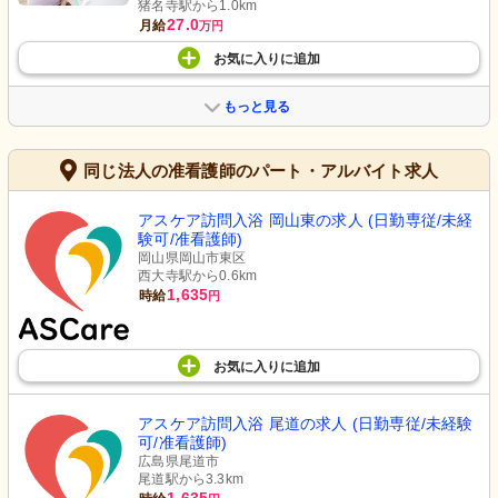
猪名寺駅から1.0km
27.0
月給
万円
お気に入り
に
追加
もっと見る
同じ法人の准看護師のパート・アルバイト求人
アスケア訪問入浴 岡山東の求人 (日勤専従/未経
験可/准看護師)
岡山県岡山市東区
西大寺駅から0.6km
1,635
時給
円
お気に入り
に
追加
アスケア訪問入浴 尾道の求人 (日勤専従/未経験
可/准看護師)
広島県尾道市
尾道駅から3.3km