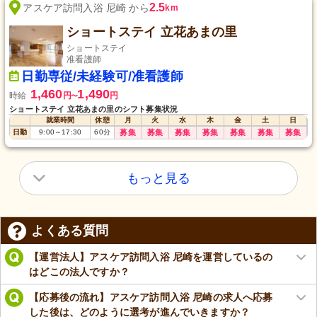
2.5
アスケア訪問入浴 尼崎 から
km
ショートステイ 立花あまの里
ショートステイ
准看護師
日勤専従/未経験可/准看護師
1,460
1,490
時給
円
円
〜
ショートステイ 立花あまの里のシフト募集状況
就業時間
休憩
月
火
水
木
金
土
日
日勤
9:00
～
17:30
60
分
募集
募集
募集
募集
募集
募集
募集
もっと見る
よくある質問
【運営法人】アスケア訪問入浴 尼崎を運営しているの
はどこの法人ですか？
【応募後の流れ】アスケア訪問入浴 尼崎の求人へ応募
した後は、どのように選考が進んでいきますか？