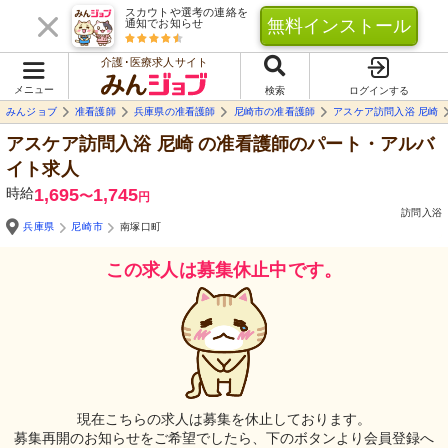
スカウトや選考の連絡を
無料インストール
通知でお知らせ
介護･医療求人サイト
メニュー
検索
ログインする
みんジョブ
准看護師
兵庫県の准看護師
尼崎市の准看護師
アスケア訪問入浴 尼崎
アスケア訪問入浴 尼崎
の准看護師のパート・アルバ
イト求人
時給
1,695
1,745
〜
円
訪問入浴
兵庫県
尼崎市
南塚口町
この求人は募集休止中です。
現在こちらの求人は募集を休止しております。
募集再開のお知らせをご希望でしたら、下のボタンより会員登録へ