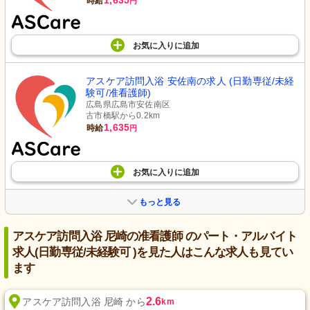
1,635
時給
円
お気に入り
に
追加
アスケア訪問入浴 安佐南の求人 (日勤専従/未経
験可/准看護師)
広島県広島市安佐南区
古市橋駅から0.2km
1,635
時給
円
お気に入り
に
追加
もっと見る
アスケア訪問入浴 尼崎の准看護師 のパート・アルバイト
求人(日勤専従/未経験可 )を見た人はこんな求人も見てい
ます
2.6
アスケア訪問入浴 尼崎 から
km