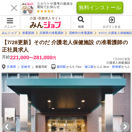
スカウトや選考の連絡を
無料インストール
通知でお知らせ
介護･医療求人サイト
メニュー
検索
ログインする
みんジョブ
准看護師
兵庫県の准看護師
尼崎市の准看護師
そのだ 介護老人保健施
【7/28更新】そのだ 介護老人保健施設
の准看護師の
正社員求人
月給
221,000
281,000
〜
円
7月28日更新
介護老人保健施設
兵庫県
尼崎市
東園田町
園田駅
から0.7km
塚口駅
から2.3km
曽根駅
から2.