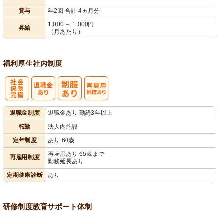
賞与
年2回 合計 4ヵ月分
1,000 ～ 1,000円
昇給
（月あたり）
福利厚生
社内制度
社
再雇用制度あ
退職金制度
退職金あり 勤続3年以上
会保険完備
り
転勤
法人内施設
定年制度
あり 60歳
再雇用あり 65歳まで
再雇用制度
勤務延長あり
定期健康診断
あり
研修制度
教育
サポート体制