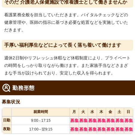
そのだ 介護老人保健施設で准看護士として働きませんか
看護業務全般を担当していただきます。バイタルチェックなどの
健康管理や、医師の指示に基づき必要な処置などを実施していた
だきます。
手厚い福利厚生などによって長く落ち着いて働けます
週休2日制やリフレッシュ休暇など休暇制度により、プライベート
の時間をしっかり取りながら働けます。また家族手当などさまざ
まな手当が設けられており、安定した収入を得られます。
勤務形態
募集状況
就業時間
月
火
水
木
金
土
日
日勤
募集
募集
募集
募集
募集
募集
募集
9:00
17:15
～
夜勤
募集
募集
募集
募集
募集
募集
募集
17:00
翌9:15
～