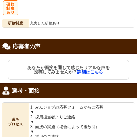
研
研修制度
充実した研修あり
修制度あり
応募者の声
あなたが面接を通して感じたリアルな声を
投稿してみませんか？
詳細はこちら
選考・面接
1. みんジョブの応募フォームからご応募
▼
2. 採用担当者よりご連絡
選考
▼
プロセス
3. 面接の実施（場合によって複数回）
▼
4. 採用のご連絡