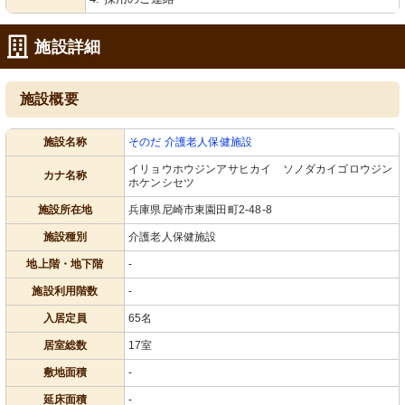
施設詳細
施設概要
施設名称
そのだ 介護老人保健施設
イリョウホウジンアサヒカイ ソノダカイゴロウジン
カナ名称
ホケンシセツ
施設所在地
兵庫県尼崎市東園田町2-48-8
施設種別
介護老人保健施設
地上階・地下階
-
施設利用階数
-
入居定員
65名
居室総数
17室
敷地面積
-
延床面積
-