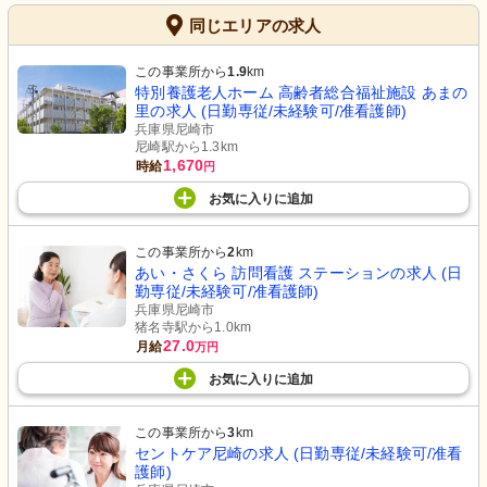
同じエリアの求人
この事業所から
1.9
km
特別養護老人ホーム 高齢者総合福祉施設 あまの
里の求人 (日勤専従/未経験可/准看護師)
兵庫県尼崎市
尼崎駅から1.3km
1,670
時給
円
お気に入り
に
追加
この事業所から
2
km
あい・さくら 訪問看護 ステーションの求人 (日
勤専従/未経験可/准看護師)
兵庫県尼崎市
猪名寺駅から1.0km
27.0
月給
万円
お気に入り
に
追加
この事業所から
3
km
セントケア尼崎の求人 (日勤専従/未経験可/准看
護師)