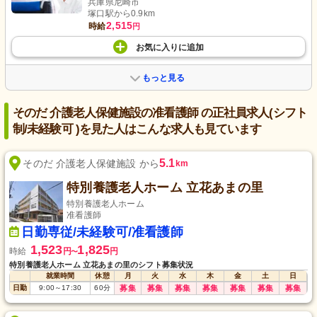
兵庫県尼崎市
塚口駅から0.9km
2,515
時給
円
お気に入り
に
追加
もっと見る
そのだ 介護老人保健施設の准看護師 の正社員求人(シフト
制/未経験可 )を見た人はこんな求人も見ています
5.1
そのだ 介護老人保健施設 から
km
特別養護老人ホーム 立花あまの里
特別養護老人ホーム
准看護師
日勤専従/未経験可/准看護師
1,523
1,825
時給
円
円
〜
特別養護老人ホーム 立花あまの里のシフト募集状況
就業時間
休憩
月
火
水
木
金
土
日
日勤
9:00
～
17:30
60
分
募集
募集
募集
募集
募集
募集
募集