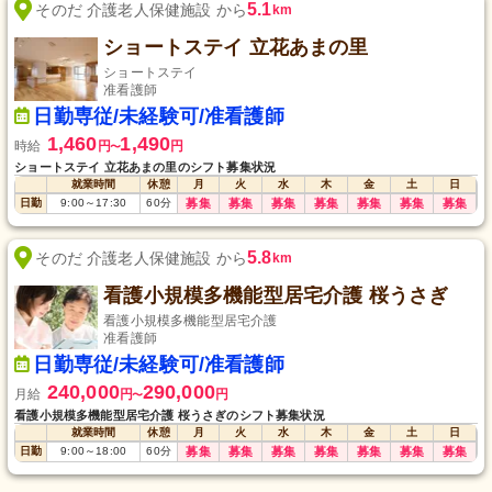
5.1
そのだ 介護老人保健施設 から
km
ショートステイ 立花あまの里
ショートステイ
准看護師
日勤専従/未経験可/准看護師
1,460
1,490
時給
円
円
〜
ショートステイ 立花あまの里のシフト募集状況
就業時間
休憩
月
火
水
木
金
土
日
日勤
9:00
～
17:30
60
分
募集
募集
募集
募集
募集
募集
募集
5.8
そのだ 介護老人保健施設 から
km
看護小規模多機能型居宅介護 桜うさぎ
看護小規模多機能型居宅介護
准看護師
日勤専従/未経験可/准看護師
240,000
290,000
月給
円
円
〜
看護小規模多機能型居宅介護 桜うさぎのシフト募集状況
就業時間
休憩
月
火
水
木
金
土
日
日勤
9:00
～
18:00
60
分
募集
募集
募集
募集
募集
募集
募集