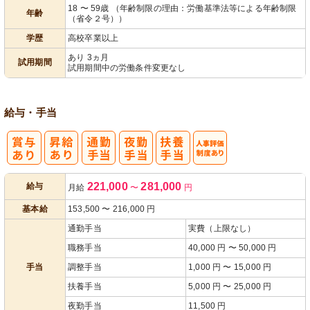
パ活躍
18 〜 59歳 （年齢制限の理由：労働基準法等による年齢制限
年齢
（省令２号））
学歴
高校卒業以上
あり 3ヵ月
試用期間
試用期間中の労働条件変更なし
給与・手当
人事評価制度
221,000
281,000
給与
月給
〜
円
あり
基本給
153,500
〜
216,000
円
通勤手当
実費（上限なし）
職務手当
40,000 円 〜 50,000 円
手当
調整手当
1,000 円 〜 15,000 円
扶養手当
5,000 円 〜 25,000 円
夜勤手当
11,500 円