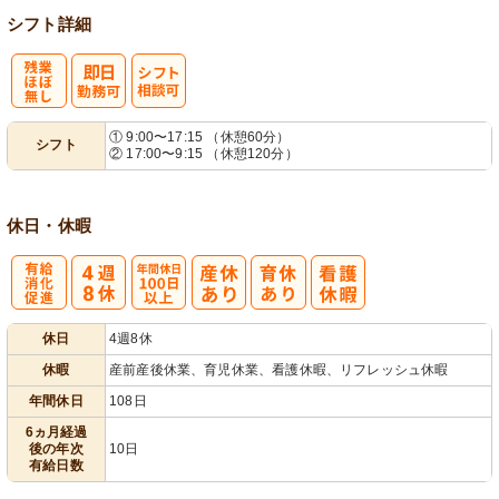
シフト詳細
残
シ
① 9:00〜17:15 （休憩60分）
シフト
② 17:00〜9:15 （休憩120分）
業ほぼなし
フト相談可
休日・休暇
有
年間休日
休日
4週8休
給消化促進
100日以上
休暇
産前産後休業、育児休業、看護休暇、リフレッシュ休暇
年間休日
108日
6ヵ月経過
後の年次
10日
有給日数