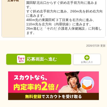
交通手段
園田駅北出口からすぐ斜め左手前方向に進みま
す。
すぐ斜め左手前方向に進み、260m先を斜め右方向
に進みます。
480m先の東園田町３丁目東を右方向に進み、
110m先を左方向（内環状線）に進みます。
26m進むと「そのだ 介護老人保健施設」に到着し
ます。
2026/07/28 更新
応募画面
進む
へ
お気に入り