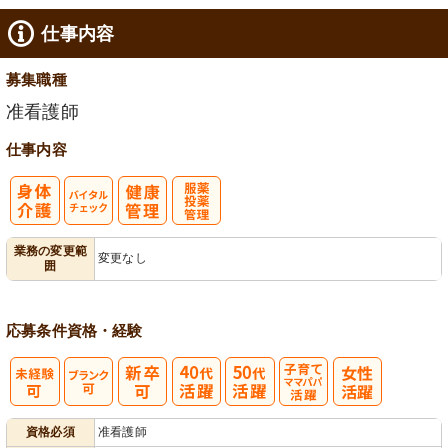
仕事内容
募集職種
准看護師
仕事内容
バイタルチェ
服薬・投薬管
業務の変更範
変更なし
囲
ック
理
応募条件
資格・経験
子育てママパ
資格必須
准看護師