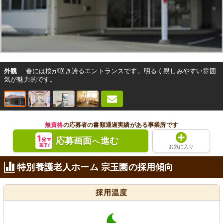
外観
春には桜が咲き誇るエントランスです。明るく親しみやすい雰囲
気が魅力的です。
無資格
の応募者の書類通過実績がある事業所です
応募画面
進む
へ
お気に入り
特別養護老人ホーム 宗玉園の採用傾向
採用温度