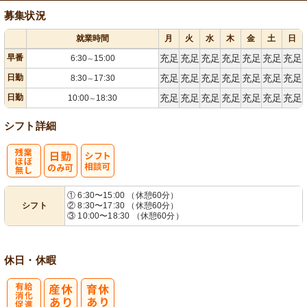
募集状況
就業時間
月
火
水
木
金
土
日
早番
充足
充足
充足
充足
充足
充足
充足
6:30
15:00
～
日勤
充足
充足
充足
充足
充足
充足
充足
8:30
17:30
～
日勤
充足
充足
充足
充足
充足
充足
充足
10:00
18:30
～
シフト詳細
残
シ
① 6:30〜15:00 （休憩60分）
シフト
② 8:30〜17:30 （休憩60分）
業ほぼなし
フト相談可
③ 10:00〜18:30 （休憩60分）
休日・休暇