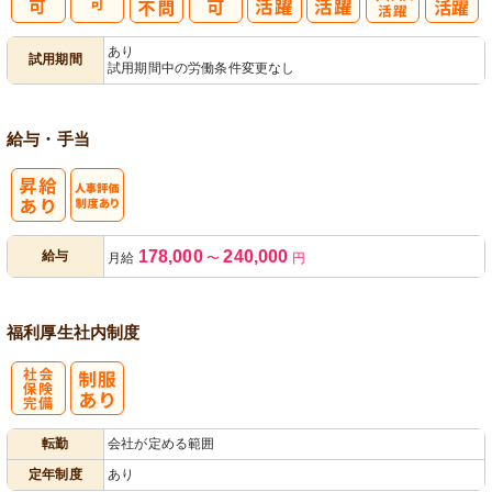
子育てママパ
あり
試用期間
試用期間中の労働条件変更なし
パ活躍
給与・手当
人事評価制度
178,000
240,000
給与
月給
〜
円
あり
福利厚生
社内制度
社
転勤
会社が定める範囲
会保険完備
定年制度
あり