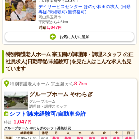
この事業所から
12.3
km
デイサービスセンター ほのか和田の求人 (日勤
専従/未経験可/無資格可)
岡山県玉野市
宇野駅から4.6km
1,047
時給
円
お気に入り
に
追加
特別養護老人ホーム 宗玉園の調理師・調理スタッフ の正
社員求人(日勤専従/未経験可 )を見た人はこんな求人も見
ています
8.7
特別養護老人ホーム 宗玉園 から
km
グループホーム やわらぎ
グループホーム
調理師・調理スタッフ
シフト制/未経験可/自動車免許
1,047
時給
円
グループホーム やわらぎのシフト募集状況
就業時間
休憩
月
火
水
木
金
土
日
午後
12:00
～
17:00
60
分
募集
募集
募集
募集
募集
募集
募集