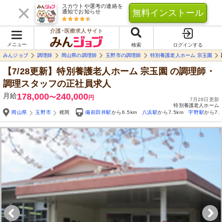
スカウトや選考の連絡を
無料インストール
通知でお知らせ
介護･医療求人サイト
メニュー
検索
ログインする
みんジョブ
調理師
岡山県の調理師
玉野市の調理師
特別養護老人ホーム 宗玉園
【7/28更新】特別養護老人ホーム 宗玉園
の調理師・
調理スタッフの正社員求人
月給
178,000
240,000
〜
円
7月28日更新
特別養護老人ホーム
岡山県
玉野市
梶岡
備前田井駅
から6.5km
八浜駅
から7.5km
宇野駅
から7.