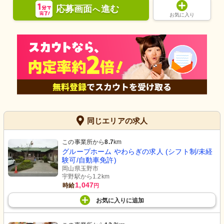
応募画面
進む
へ
お気に入り
同じエリアの求人
この事業所から
8.7
km
グループホーム やわらぎの求人 (シフト制/未経
験可/自動車免許)
岡山県玉野市
宇野駅から1.2km
1,047
時給
円
お気に入り
に
追加