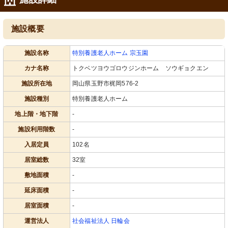
施設概要
施設名称
特別養護老人ホーム 宗玉園
カナ名称
トクベツヨウゴロウジンホーム ソウギョクエン
施設所在地
岡山県玉野市梶岡576-2
施設種別
特別養護老人ホーム
地上階・地下階
-
施設利用階数
-
入居定員
102名
居室総数
32室
敷地面積
-
延床面積
-
居室面積
-
運営法人
社会福祉法人 日輪会