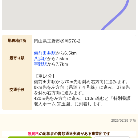
勤務地住所
岡山県玉野市梶岡576-2
備前田井駅
から6.5km
最寄り駅
八浜駅
から7.5km
宇野駅
から7.7km
【車14分】
備前田井駅から70m先を斜め右方向に進みます。
8km先を左方向（県道７４号線）に進み、37m先
交通手段
を斜め右方向に進みます。
420m先を左方向に進み、110m進むと「特別養護
老人ホーム 宗玉園」に到着します。
2026/07/28 更新
無資格
の応募者の書類通過実績がある事業所です