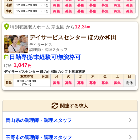
遅番
12:00
～
20:00
60
分
募集
募集
募集
募集
募集
募集
募集
準夜
15:00
～
20:00
60
分
募集
募集
募集
募集
募集
募集
募集
12.3
特別養護老人ホーム 宗玉園 から
km
デイサービスセンター ほのか和田
デイサービス
調理師・調理スタッフ
日勤専従/未経験可/無資格可
1,047
時給
円
デイサービスセンター ほのか和田のシフト募集状況
就業時間
休憩
月
火
水
木
金
土
日
8:30
～
18:30
日勤
-
募集
募集
募集
募集
募集
募集
定休
(2h〜)
関連する求人
岡山県の調理師・調理スタッフ
玉野市の調理師・調理スタッフ