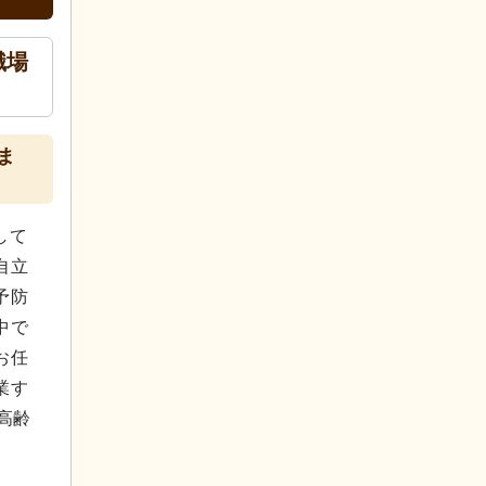
職場
ま
して
自立
予防
中で
お任
業す
高齢