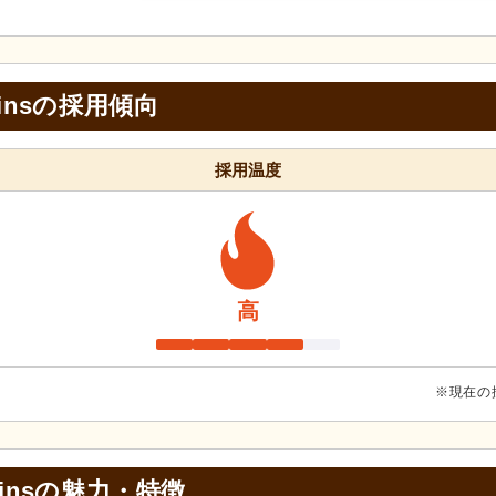
insの採用傾向
採用温度
高
※現在の
nsの
魅力・特徴