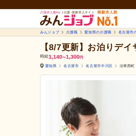
介護求人数No.1
介護･医療求人サイト
みんジョブ
介護職
愛知県の介護職
名古屋市
【8/7更新】お泊りデイサ
時給
1,140
1,300
〜
円
愛知県
名古屋市
名古屋市中川区
法華西町