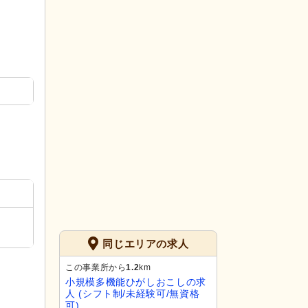
同じエリアの求人
この事業所から
1.2
km
小規模多機能ひがしおこしの求
人 (シフト制/未経験可/無資格
可)