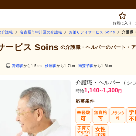
お気に入り
の介護職
名古屋市中川区の介護職
お泊りデイサービス Soins
介護職
ービス Soins
の介護職・ヘルパーのパート・ア
高畑駅
から1.5km
伏屋駅
から1.7km
南荒子駅
から1.8km
介護職・ヘルパー（シ
1,140
1,300
時給
〜
円
応募条件