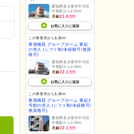
愛知県名古屋市中川区
中島駅から2.0km
21.6
月給
万円
お気に入り
に
追加
この事業所から
1.2
km
東海橋苑 グループホーム 東起
の求人 (シフト制/未経験可/無資
格可)
愛知県名古屋市中川区
中島駅から2.0km
22.1
月給
万円
お気に入り
に
追加
この事業所から
1.3
km
東海橋苑 グループホーム 東起3
号館の求人 (シフト制/未経験可/
無資格可)
愛知県名古屋市中川区
中島駅から2.0km
22.1
月給
万円