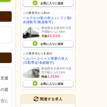
お気に入り
に
追加
この事業所から
2
km
ベルデかの里の求人 (シフト制/
未経験可/無資格可)
愛知県名古屋市中川区
戸田駅から1.4km
23.3
月給
万円
お気に入り
に
追加
この事業所から
2.2
km
ヘルパースペース導夢の求人
(日勤専従/未経験可)
愛知県名古屋市中川区
荒子駅から0.1km
1,410
時給
円
う支援
お気に入り
に
追加
スの提
関連する求人
の方に