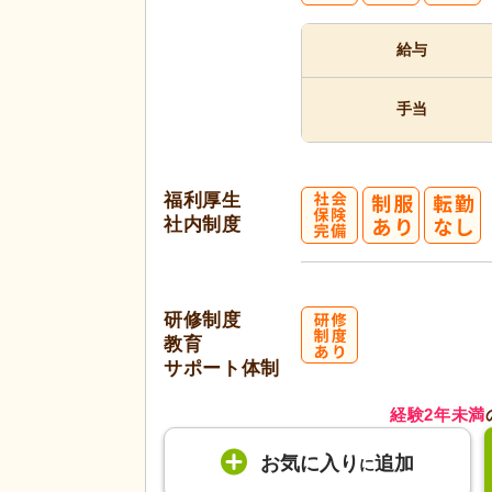
給与
手当
福利厚生
社内制度
研修制度
教育
サポート体制
経験2年未満
お気に入り
追加
に