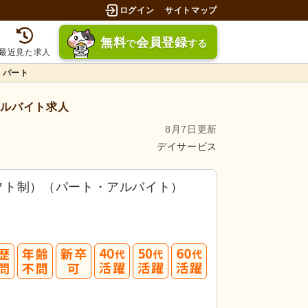
ログイン
サイトマップ
無料
会員登録
で
する
最近見た求人
・パート
ルバイト求人
8月7日更新
デイサービス
フト制）（パート・アルバイト）
40
50
60