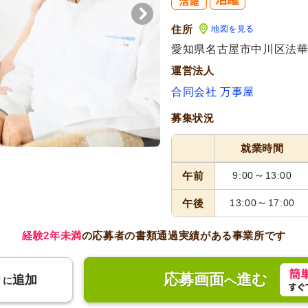
住所
地図を見る
愛知県名古屋市中川区法華西町
運営法人
合同会社 万事屋
募集状況
就業時間
～
午前
9:00
13:00
～
午後
13:00
17:00
経験2年未満
の応募者の書類通過実績がある事業所です
応募画面
進む
り
追加
へ
に