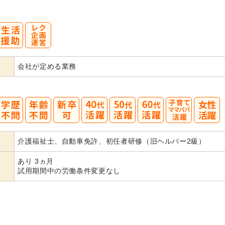
会社が定める業務
40
50
60
介護福祉士、自動車免許、初任者研修（旧ヘルパー2級）
代活躍
代活躍
代活躍
あり 3ヵ月
試用期間中の労働条件変更なし